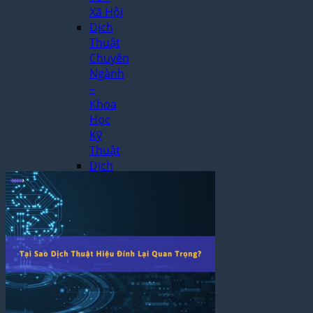
Xã Hội
Dịch
Thuật
Chuyên
Ngành
–
Khoa
Học
Kỹ
Thuật
Dịch
Văn
Bản
Hành
Chính
Pháp
Lý –
Pháp
Luật
Dịch