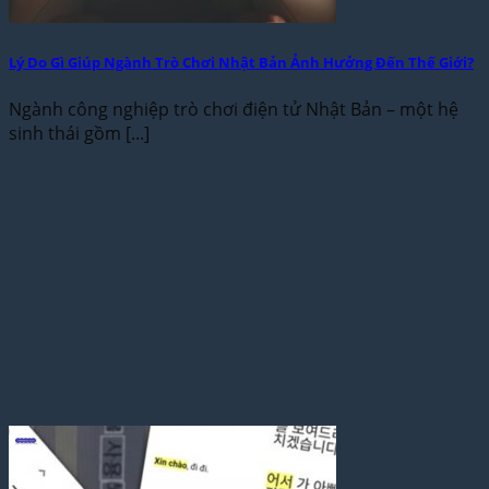
Lý Do Gì Giúp Ngành Trò Chơi Nhật Bản Ảnh Hưởng Đến Thế Giới?
Ngành công nghiệp trò chơi điện tử Nhật Bản – một hệ
sinh thái gồm [...]