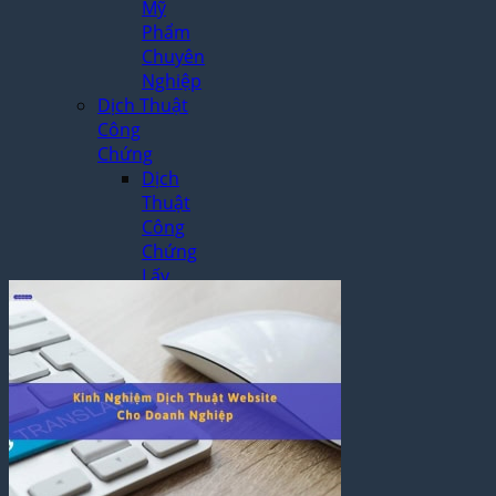
Mỹ
Phẩm
Chuyên
Nghiệp
Dịch Thuật
Công
Chứng
Dịch
Thuật
Công
Chứng
Lấy
Ngay
Tại Hà
Nội
Dịch
Vụ
Công
Chứng
Nhanh
Theo