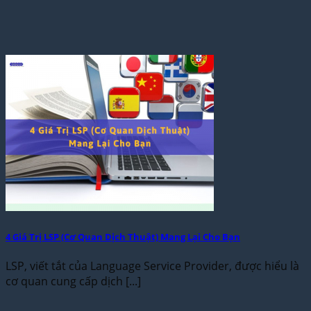
4 Giá Trị LSP (Cơ Quan Dịch Thuật) Mang Lại Cho Bạn
LSP, viết tắt của Language Service Provider, được hiểu là
cơ quan cung cấp dịch [...]