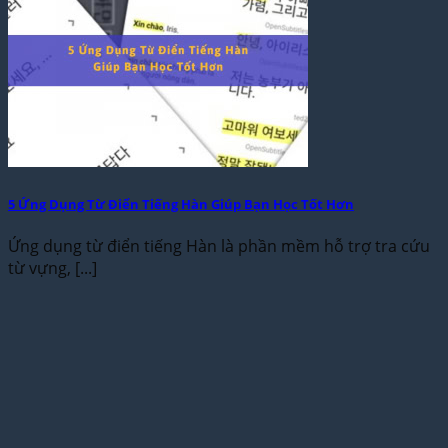
5 Ứng Dụng Từ Điển Tiếng Hàn Giúp Bạn Học Tốt Hơn
Ứng dụng từ điển tiếng Hàn là phần mềm hỗ trợ tra cứu
từ vựng, [...]