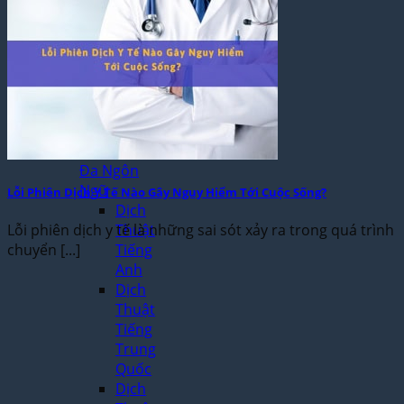
Dịch
Thuật
Giấy
Khai
Sinh,
Hộ
Khẩu
Dịch Thuật
Đa Ngôn
Ngữ
Lỗi Phiên Dịch Y Tế Nào Gây Nguy Hiểm Tới Cuộc Sống?
Dịch
Thuật
Lỗi phiên dịch y tế là những sai sót xảy ra trong quá trình
Tiếng
chuyển [...]
Anh
Dịch
Thuật
Tiếng
Trung
Quốc
Dịch