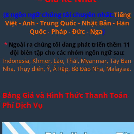
(8 ngôn ngữ chúng tôi chuyên nhất:
Tiếng
Việt - Anh - Trung Quốc - Nhật Bản - Hàn
Quốc - Pháp - Đức - Nga
)
*
Ngoài ra chúng tôi đang phát triển thêm 11
đội biên tập cho các nhóm ngôn ngữ sau:
Indonesia, Khmer, Lào, Thái, Myanmar, Tây Ban
Nha, Thụy điển, Ý, Ả Rập, Bồ Đào Nha, Malaysia.
Bảng Giá và Hình Thức Thanh Toán
Phí Dịch Vụ