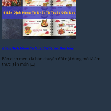
4 Bản Dịch Menu Tệ Nhất Từ Trước Đến Nay
Bản dịch menu là bản chuyển đổi nội dung mô tả ẩm
thực (tên món [...]