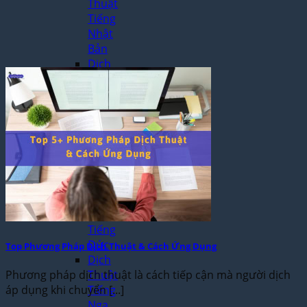
Thuật
Tiếng
Nhật
Bản
Dịch
Thuật
Tiếng
Hàn
Quốc
Dịch
Thuật
Tiếng
Pháp
Dịch
Thuật
Tiếng
Đức
Top Phương Pháp Dịch Thuật & Cách Ứng Dụng
Dịch
Thuật
Phương pháp dịch thuật là cách tiếp cận mà người dịch
Tiếng
áp dụng khi chuyển [...]
Nga