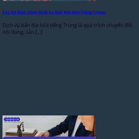
5 Lý Do Nên Chọn Dịch Vụ Bản Địa Hóa Tiếng Trung
Dịch vụ bản địa hóa tiếng Trung là quá trình chuyển đổi
nội dung, sản [...]