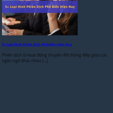
5+ Loại Hình Phiên Dịch Phổ Biến Hiện Nay
Phiên dịch là hoạt động chuyển đổi thông điệp giữa các
ngôn ngữ khác nhau [...]