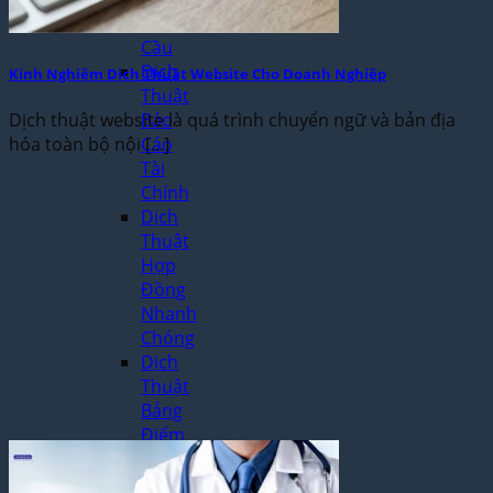
Yêu
Cầu
Dịch
Kinh Nghiệm Dịch Thuật Website Cho Doanh Nghiệp
Thuật
Dịch thuật website là quá trình chuyển ngữ và bản địa
Báo
hóa toàn bộ nội [...]
Cáo
Tài
Chính
Dịch
Thuật
Hợp
Đồng
Nhanh
Chóng
Dịch
Thuật
Bảng
Điểm
Học
Bạ