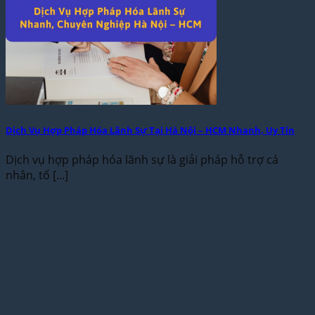
Dịch Vụ Hợp Pháp Hóa Lãnh Sự Tại Hà Nội – HCM Nhanh, Uy Tín
Dịch vụ hợp pháp hóa lãnh sự là giải pháp hỗ trợ cá
nhân, tổ [...]