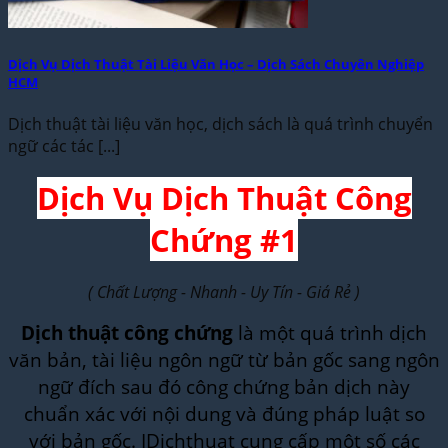
Dịch Vụ Dịch Thuật Tài Liệu Văn Học – Dịch Sách Chuyên Nghiệp
HCM
Dịch thuật tài liệu văn học, dịch sách là quá trình chuyển
ngữ các tác [...]
Dịch Vụ Dịch Thuật Công
Chứng #1
( Chất Lượng - Nhanh - Uy Tín - Giá Rẻ )
Dịch thuật công chứng
là một quá trình dịch
văn bản, tài liệu ngôn ngữ từ bản gốc sang ngôn
ngữ đích sau đó công chứng bản dịch này
chuẩn xác với nội dung và đúng pháp luật so
với bản gốc. IDichthuat cung cấp một số các