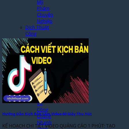
Mỹ
Phẩm
Chuyên
Nghiệp
Dịch Thuật
Công
Chứng
Dịch
Thuật
Công
Chứng
Lấy
Ngay
Tại Hà
Nội
Dịch
Vụ
Công
Hướng Dẫn Kịch Bản Làm Video 60 Giây Thu Hút
Chứng
Nhanh
KẾ HOẠCH CHI TIẾT VIDEO QUẢNG CÁO 1 PHÚT: TẠO
Theo