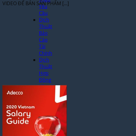
VIDEO ĐỂ BÁN SẢN PHẨM [...]
Yêu
Cầu
Dịch
Thuật
Báo
Cáo
Tài
Chính
Dịch
Thuật
Hợp
Đồng
Nhanh
Chóng
Dịch
Thuật
Bảng
Điểm
Học
Bạ