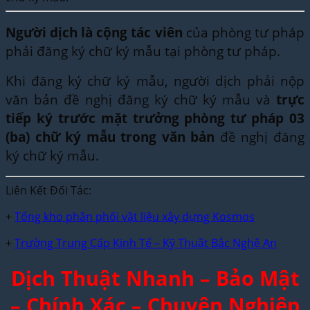
Người dịch là cộng tác viên
của phòng tư pháp
phải đăng ký chữ ký mẫu tại phòng tư pháp.
Khi đăng ký chữ ký mẫu, người dịch phải nộp
văn bản đề nghị đăng ký chữ ký mẫu và
trực
tiếp ký trước mặt trưởng phòng tư pháp 03
(ba) chữ ký mẫu trong văn bản
đề nghị đăng
ký chữ ký mẫu.
Liên Kết Đối Tác:
+
Tổng kho phân phối vật liệu xây dựng Kosmos
+
Trường Trung Cấp Kinh Tế – Kỹ Thuật Bắc Nghệ An
Dịch Thuật Nhanh – Bảo Mật
– Chính Xác – Chuyên Nghiệp