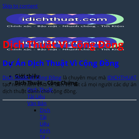
Skip to content
Dịch Thuật Vì Cộng Đồng
Dự Án Dịch Thuật Vì Cộng Đồng
Giới thiệu
Dịch Thuật Vì Cộng Đồng
là chuyên mục mà
IDICHTHUAT
Dịch Thuật – Công Chứng
tạo nên nhằm chia sẻ đến với tất cả mọi người các dự án
Dịch Thuật
dịch thuật dành cho cộng đồng.
Tài Liệu
Văn Bản
Dịch
Tài
Liệu
Kinh
Tế –