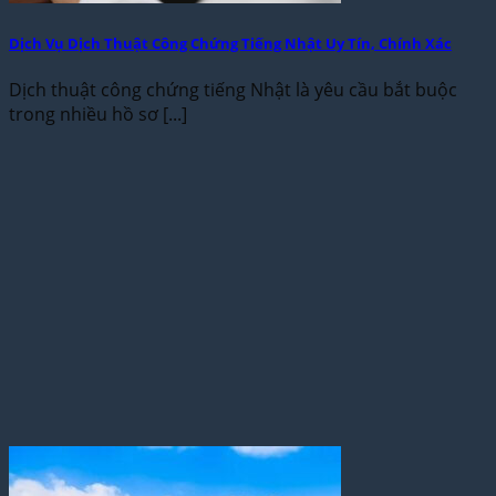
Dịch Vụ Dịch Thuật Công Chứng Tiếng Nhật Uy Tín, Chính Xác
Dịch thuật công chứng tiếng Nhật là yêu cầu bắt buộc
trong nhiều hồ sơ [...]