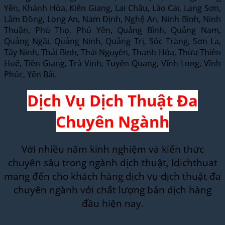
Yên, Khánh Hòa, Kiên Giang, Lai Châu, Lào Cai, Lạng Sơn,
Lâm Đồng, Long An, Nam Định, Nghệ An, Ninh Bình, Ninh
Thuận, Phú Thọ, Phú Yên, Quảng Bình, Quảng Nam,
Quảng Ngãi, Quảng Ninh, Quảng Trị, Sóc Trăng, Sơn La,
Tây Ninh, Thái Bình, Thái Nguyên, Thanh Hóa, Thừa Thiên
Huế, Tiền Giang, Trà Vinh, Tuyên Quang, Vĩnh Long, Vĩnh
Phúc, Yên Bái.
Dịch Vụ Dịch Thuật Đa
Chuyên Ngành
Với nhiều năm kinh nghiệm và kiến thức
chuyên sâu trong ngành dịch thuật, Idichthuat
mang đến cho khách hàng dịch vụ dịch thuật đa
chuyên ngành với chất lượng bản dịch hàng
đầu hiện nay.