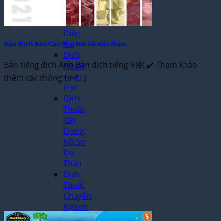
Thuật
Trò
Chơi
Điện
Tử
Bản Dịch Báo Cáo Phụ Nữ Số Việt Nam
Dịch
Bản tiếng dịch Anh Bản dịch tiếng Việt ✔️ Tham khảo
Thuật
Toán
thêm các thông tin [...]
Học
Dịch
Thuật
Xây
Dựng,
Hồ Sơ
Dự
Thầu
Dịch
Thuật
Chuyên
Ngành
Dầu