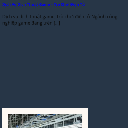
Dịch Vụ Dịch Thuật Game – Trò Chơi Điện Tử
Dịch vụ dịch thuật game, trò chơi điện tử Ngành công
nghiệp game đang trên [...]