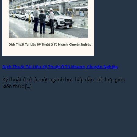
Dịch Thuật Tài Liệu Kỹ Thuật Ô Tô Nhanh, Chuyên Nghiệp
Kỹ thuật ô tô là một ngành học hấp dẫn, kết hợp giữa
kiến thức [...]