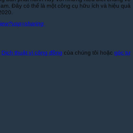
 Nam. Đây có thể là một công cụ hữu ích và hiệu quả
2020.
view?usp=sharing
c
Dịch thuật vì cộng đồng
của chúng tôi hoặc
góc tự