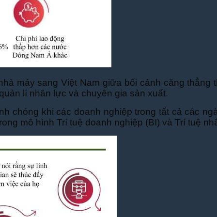
hà máy sang Việt Nam giữa bối cảnh căng thẳng t
 quản lí nhân lực và chuyên gia sản xuất.
nh chóng khi các doanh nghiệp trong tất cả các ng
rong mô hình Trí tuệ doanh nghiệp (BI) và Trí tuệ nhâ