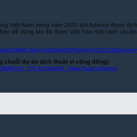
o động Việt Nam trong năm 2020 bởi Adecco được dịc
khảo dễ dàng khi đã được Việt hóa một cách chuẩn
om/file/d/1RklRc5KoYUOho0l5WPoQePm1R1Q5DeUU/
ng chuỗi dự án dịch thuật vì cộng đồng)
:
c9e0EBgRCrG_T7LAn2dufXA_/view?usp=sharing