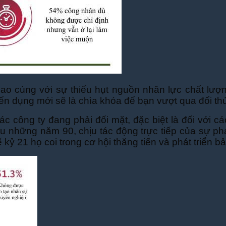
o cùng với sự thiếu hụt nguồn nhân lực chất lượn
n dụng mới sẽ là chìa khóa để bạn vượt qua đối th
c công ty đang phải đối mặt, đặc biệt là đối với c
u những năm 90, chịu tác động trực tiếp của sự ph
kỷ 21 họ coi trong cơ hội thăng tiến và phát triển bả