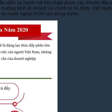
ẫn diễn ra mạnh mẽ khi nhận được các khoản đầu t
trưởng kinh tế nhanh và chính trị ổn định, Việt Na
p từ nước ngoài (FDI) vào trong nước.