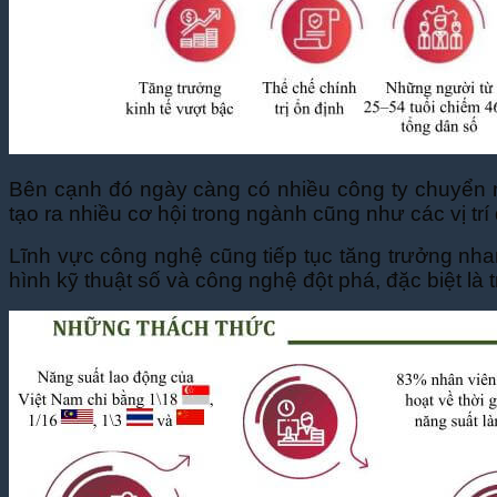
Dịch Thuật Vì Cộng Đồng
Liên Hệ & Thanh toán
Bên cạnh đó ngày càng có nhiều công ty chuyển n
tạo ra nhiều cơ hội trong ngành cũng như các vị trí
Lĩnh vực công nghệ cũng tiếp tục tăng trưởng nha
hình kỹ thuật số và công nghệ đột phá, đặc biệt là t