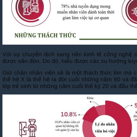
Với sự chuyển dịch sang nền kinh tế công nghệ ca
được săn đón. Do đó, hiểu được các xu hướng tuyể
Giữ chân nhân viên sẽ là một thách thức lớn mà cá
thế hệ X là thế hệ ra đời cuối những năm 80 và đầ
lớp trẻ sinh từ những năm cuối thế kỷ 20 và đầu thế 