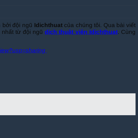
h bởi đội ngũ
Idichthuat
của chúng tôi. Qua bài viết
 nhất từ đội ngũ
dịch thuật viên Idichthuat
. Cùng
view?usp=sharing