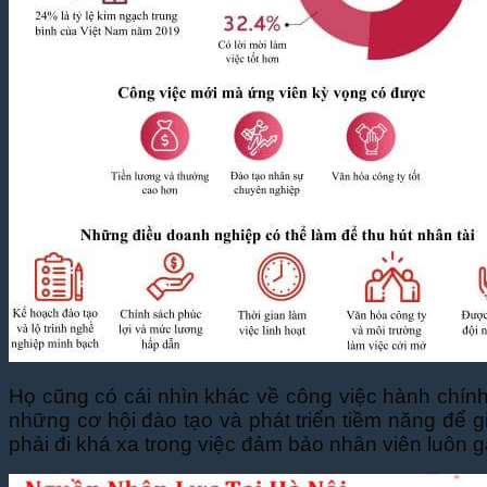
Họ cũng có cái nhìn khác về công việc hành chính,
những cơ hội đào tạo và phát triển tiềm năng để 
phải đi khá xa trong việc đảm bảo nhân viên luôn gắ