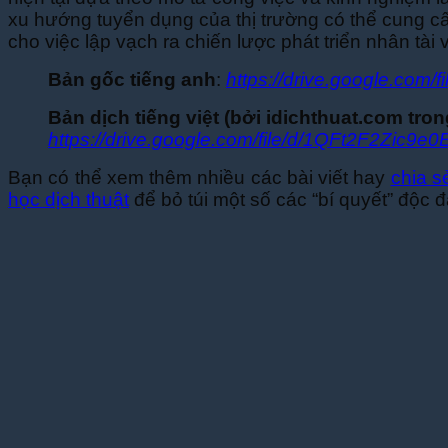
xu hướng tuyển dụng của thị trường có thể cung cấp
cho việc lập vạch ra chiến lược phát triển nhân tà
Bản gốc tiếng anh
:
https://drive.google.c
Bản dịch tiếng việt (bởi idichthuat.com tro
https://drive.google.com/file/d/1QFt2F2Zi
Bạn có thể xem thêm nhiều các bài viết hay
chia s
học dịch thuật
để bỏ túi một số các “bí quyết” độc 