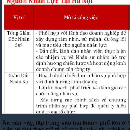
Ấn bản này, tập trung vào hai thành phố lớn ở 
hiện tại dựa theo mô tả công việc và kinh nghiệm 