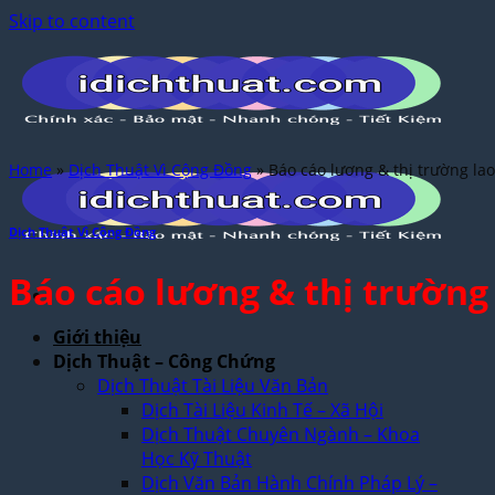
Skip to content
Home
»
Dịch Thuật Vì Cộng Đồng
»
Báo cáo lương & thị trường la
Dịch Thuật Vì Cộng Đồng
Báo cáo lương & thị trường
Giới thiệu
Dịch Thuật – Công Chứng
Dịch Thuật Tài Liệu Văn Bản
Dịch Tài Liệu Kinh Tế – Xã Hội
Dịch Thuật Chuyên Ngành – Khoa
Học Kỹ Thuật
Dịch Văn Bản Hành Chính Pháp Lý –