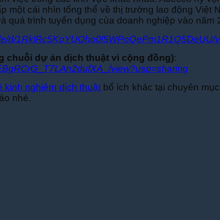
 một cái nhìn tổng thể về thị trường lao động Việt
i và quá trình tuyển dụng của doanh nghiệp vào năm 
om/file/d/1RklRc5KoYUOho0l5WPoQePm1R1Q5DeUU/
ng chuỗi dự án dịch thuật vì cộng đồng)
:
c9e0EBgRCrG_T7LAn2dufXA_/view?usp=sharing
ẻ kinh nghiệm dịch thuật
bổ ích khác tại chuyên mụ
đáo nhé.