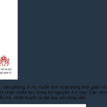
 văn phòng vì họ muốn linh hoạt trong thời gian v
giữ chân nhân lực trong kỷ nguyên 4.0 này. Các chư
n bó, nhiệt huyết và tận tuỵ với công việc.