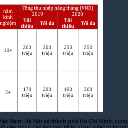
Việt Nam: Hà Nội và thành phố Hồ Chí Minh
, cung
làm việc trong các lĩnh vực khác nhau. Adecco hy v