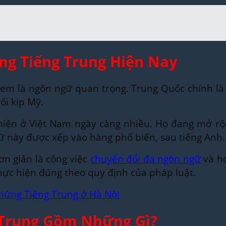
ng Tiếng Trung Hiện Nay
xem là ngôn ngữ quan trọng. Trung Quốc chính là n
̉i kịp Mỹ.
ện ở Việt Nam ngày càng nhiều. Họ đang mở rộn
̃ này được xếp vào hàng phổ biến, sau tiếng Anh
n giản là công việc
chuyển đổi đa ngôn ngữ
và hơ
 thực hiện đúng theo quy định của pháp luật.
hứng Tiếng Trung ở Hà Nội
 Trung Gồm Những Gì?