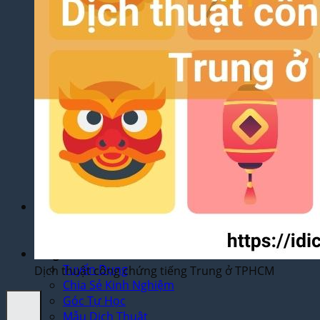
Yêu Cầu
Dịch Thuật Báo Cáo Tài Chính
Dịch Thuật Hợp Đồng Nhanh Chóng
Dịch Thuật Bảng Điểm Học Bạ
Dịch Thuật Giấy Khai Sinh, Hộ Khẩu
Dịch Thuật Đa Ngôn Ngữ
Dịch Thuật Tiếng Anh
Dịch Thuật Tiếng Trung Quốc
Dịch Thuật Tiếng Nhật Bản
Dịch Thuật Tiếng Hàn Quốc
Dịch Thuật Tiếng Pháp
Dịch Thuật Tiếng Đức
Dịch Thuật Tiếng Nga
Dịch Vụ
Dịch Thuật Phim – Phụ Đề Video Clip
Dịch Vụ Hợp Pháp Hóa Lãnh Sự
Blog
Tuyển Dụng
Dịch thuật công chứng tiếng Trung ở TPHCM
Chia Sẻ Kinh Nghiệm
Góc Tự Học
Mẫu Dịch Thuật