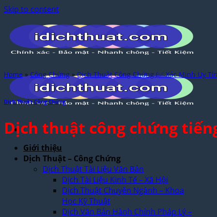
Skip to content
Home
»
Công Chứng
»
Dịch Thuật Công Chứng (✅ Xác Minh Uy Tín
Dịch Thuật Công Chứng
Dịch thuật công chứng tiế
Giới thiệu
Dịch Thuật – Công Chứng
Dịch Thuật Tài Liệu Văn Bản
Dịch Tài Liệu Kinh Tế – Xã Hội
Dịch Thuật Chuyên Ngành – Khoa
Học Kỹ Thuật
Dịch Văn Bản Hành Chính Pháp Lý –