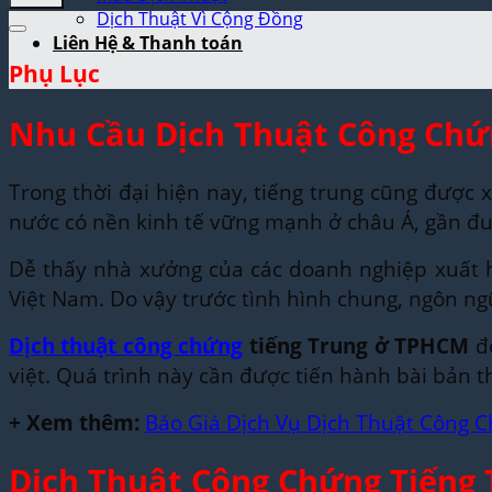
Dịch Thuật Vì Cộng Đồng
Liên Hệ & Thanh toán
Phụ Lục
Nhu Cầu Dịch Thuật Công Chứ
Trong thời đại hiện nay, tiếng trung cũng được 
nước có nền kinh tế vững mạnh ở châu Á, gần đuô
Dễ thấy nhà xưởng của các doanh nghiệp xuất hi
Việt Nam. Do vậy trước tình hình chung, ngôn ngư
Dịch thuật công chứng
tiếng Trung ở TPHCM
đơ
việt. Quá trình này cần được tiến hành bài bản
+ Xem thêm:
Báo Giá Dịch Vụ Dịch Thuật Công C
Dịch Thuật Công Chứng Tiếng