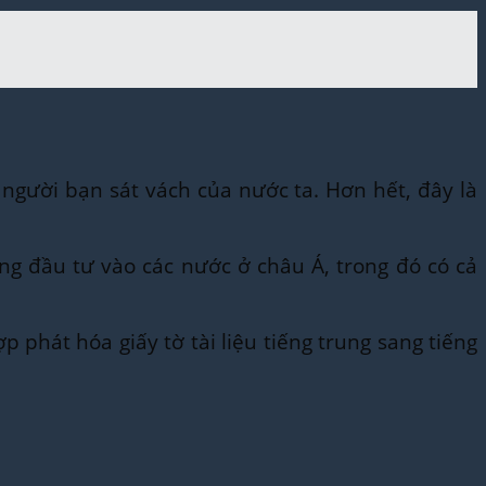
gười bạn sát vách của nước ta. Hơn hết, đây là
g đầu tư vào các nước ở châu Á, trong đó có cả
.
̣p phát hóa giấy tờ tài liệu tiếng trung sang tiếng