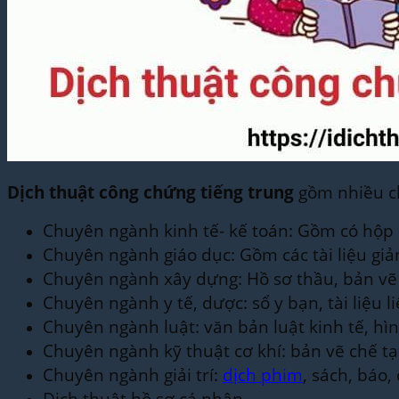
Dịch thuật công chứng tiếng trung
gồm nhiều ch
Chuyên ngành kinh tế- kế toán: Gồm có hộp 
Chuyên ngành giáo dục: Gồm các tài liệu gia
Chuyên ngành xây dựng: Hồ sơ thầu, bản vẽ k
Chuyên ngành y tế, dược: sổ y bạn, tài liệ
Chuyên ngành luật: văn bản luật kinh tế, hì
Chuyên ngành kỹ thuật cơ khí: bản vẽ chế t
Chuyên ngành giải trí:
dịch phim
, sách, bá
Dịch thuật hồ sơ cá nhân.