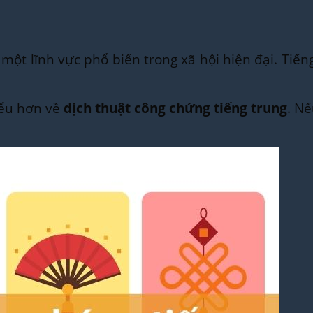
 một lĩnh vực phổ biến trong xã hội hiện đại. T
iểu hơn về
dịch thuật công chứng tiếng trung
. Nê