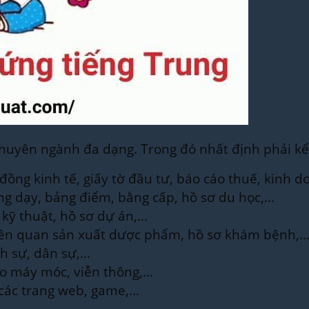
uyên ngành đa dạng. Trong đó nhất định phải kể
đồng kinh tế, giấy tờ đầu tư, báo cáo thuế, kinh
̉ng dạy, bảng điểm, bằng cấp, hồ sơ du học,…
ỹ thuật, hồ sơ dự án,…
u liên quan sản xuất dược phẩm, hồ sơ khám bệnh,
nh sự, dân sự,…
ạo máy móc, viễn thông,…
o, các trang web, game,…