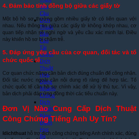
4. Đảm bảo tính đồng bộ giữa các giấy tờ
Yêu
Cầu
Một bộ hồ sơ thường gồm nhiều giấy tờ có liên quan với
Dịch
nhau. Nếu thông tin giữa các giấy tờ không khớp nhau, cơ
Thuật
quan tiếp nhận sẽ nghi ngờ và yêu cầu xác minh lại. Điều
Báo
này khiến hồ sơ bị chậm trễ.
Cáo
Tài
5. Đáp ứng yêu cầu của cơ quan, đối tác và tổ
Chính
chức quốc tế
Dịch
Thuật
Cơ quan chức năng cần bản dịch đúng chuẩn để công nhận.
Hợp
Đối tác nước ngoài cần nội dung rõ ràng để hợp tác. Tổ
Đồng
chức quốc tế cần hồ sơ chính xác để xử lý thủ tục. Vì vậy,
Nhanh
bản dịch phải đáp ứng đồng thời các tiêu chuẩn này.
Chóng
Dịch
Đơn Vị Nào Cung Cấp Dịch Thuật
Thuật
Bảng
Công Chứng Tiếng Anh Uy Tín?
Điểm
Học
Idichthuat
hỗ trợ dịch công chứng tiếng Anh chính xác, đúng
Bạ