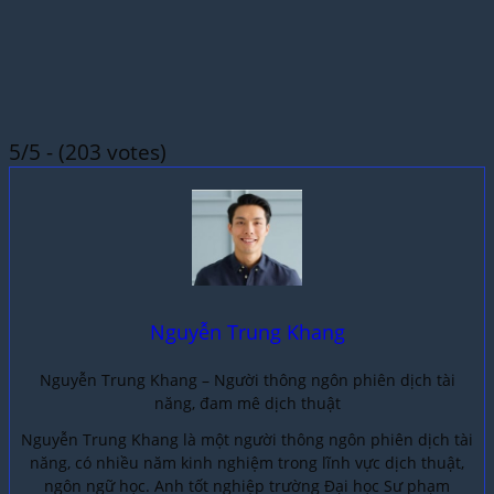
5/5 - (203 votes)
Nguyễn Trung Khang
Nguyễn Trung Khang – Người thông ngôn phiên dịch tài
năng, đam mê dịch thuật
Nguyễn Trung Khang là một người thông ngôn phiên dịch tài
năng, có nhiều năm kinh nghiệm trong lĩnh vực dịch thuật,
ngôn ngữ học. Anh tốt nghiệp trường Đại học Sư phạm