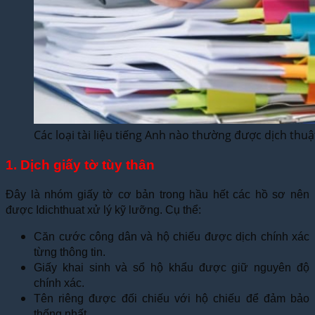
Các loại tài liệu tiếng Anh nào thường được dịch thu
1. Dịch giấy tờ tùy thân
Đây là nhóm giấy tờ cơ bản trong hầu hết các hồ sơ nên
được Idichthuat xử lý kỹ lưỡng. Cụ thể:
Căn cước công dân và hộ chiếu được dịch chính xác
từng thông tin.
Giấy khai sinh và sổ hộ khẩu được giữ nguyên độ
chính xác.
Tên riêng được đối chiếu với hộ chiếu để đảm bảo
thống nhất.