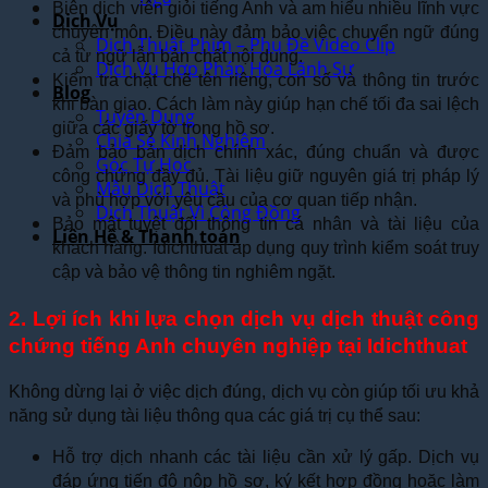
Biên dịch viên giỏi tiếng Anh và am hiểu nhiều lĩnh vực
Dịch Vụ
chuyên môn. Điều này đảm bảo việc chuyển ngữ đúng
Dịch Thuật Phim – Phụ Đề Video Clip
cả từ ngữ lẫn bản chất nội dung.
Dịch Vụ Hợp Pháp Hóa Lãnh Sự
Kiểm tra chặt chẽ tên riêng, con số và thông tin trước
Blog
khi bàn giao. Cách làm này giúp hạn chế tối đa sai lệch
Tuyển Dụng
giữa các giấy tờ trong hồ sơ.
Chia Sẻ Kinh Nghiệm
Đảm bảo bản dịch chính xác, đúng chuẩn và được
Góc Tự Học
công chứng đầy đủ. Tài liệu giữ nguyên giá trị pháp lý
Mẫu Dịch Thuật
và phù hợp với yêu cầu của cơ quan tiếp nhận.
Dịch Thuật Vì Cộng Đồng
Bảo mật tuyệt đối thông tin cá nhân và tài liệu của
Liên Hệ & Thanh toán
khách hàng. Idichthuat áp dụng quy trình kiểm soát truy
cập và bảo vệ thông tin nghiêm ngặt.
2. Lợi ích khi lựa chọn dịch vụ dịch thuật công
chứng tiếng Anh chuyên nghiệp tại Idichthuat
Không dừng lại ở việc dịch đúng, dịch vụ còn giúp tối ưu khả
năng sử dụng tài liệu thông qua các giá trị cụ thể sau:
Hỗ trợ dịch nhanh các tài liệu cần xử lý gấp. Dịch vụ
đáp ứng tiến độ nộp hồ sơ, ký kết hợp đồng hoặc làm