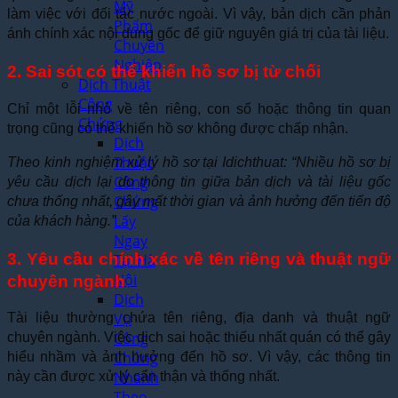
Mỹ
làm việc với đối tác nước ngoài. Vì vậy, bản dịch cần phản
Phẩm
ánh chính xác nội dung gốc để giữ nguyên giá trị của tài liệu.
Chuyên
Nghiệp
2. Sai sót có thể khiến hồ sơ bị từ chối
Dịch Thuật
Công
Chỉ một lỗi nhỏ về tên riêng, con số hoặc thông tin quan
Chứng
trọng cũng có thể khiến hồ sơ không được chấp nhận.
Dịch
Thuật
Theo kinh nghiệm xử lý hồ sơ tại Idichthuat: “Nhiều hồ sơ bị
Công
yêu cầu dịch lại do thông tin giữa bản dịch và tài liệu gốc
Chứng
chưa thống nhất, gây mất thời gian và ảnh hưởng đến tiến độ
Lấy
của khách hàng.”
Ngay
3. Yêu cầu chính xác về tên riêng và thuật ngữ
Tại Hà
Nội
chuyên ngành
Dịch
Vụ
Tài liệu thường chứa tên riêng, địa danh và thuật ngữ
Công
chuyên ngành. Việc dịch sai hoặc thiếu nhất quán có thể gây
Chứng
hiểu nhầm và ảnh hưởng đến hồ sơ. Vì vậy, các thông tin
Nhanh
này cần được xử lý cẩn thận và thống nhất.
Theo