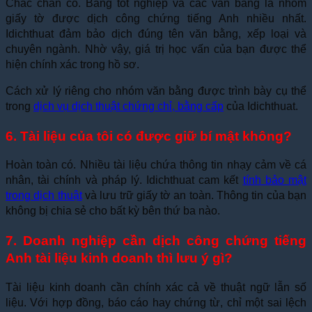
Chắc chắn có. Bằng tốt nghiệp và các văn bằng là nhóm
giấy tờ được dịch công chứng tiếng Anh nhiều nhất.
Idichthuat đảm bảo dịch đúng tên văn bằng, xếp loại và
chuyên ngành. Nhờ vậy, giá trị học vấn của bạn được thể
hiện chính xác trong hồ sơ.
Cách xử lý riêng cho nhóm văn bằng được trình bày cụ thể
trong
dịch vụ dịch thuật chứng chỉ, bằng cấp
của Idichthuat.
6. Tài liệu của tôi có được giữ bí mật không?
Hoàn toàn có. Nhiều tài liệu chứa thông tin nhạy cảm về cá
nhân, tài chính và pháp lý. Idichthuat cam kết
tính bảo mật
trong dịch thuật
và lưu trữ giấy tờ an toàn. Thông tin của bạn
không bị chia sẻ cho bất kỳ bên thứ ba nào.
7. Doanh nghiệp cần dịch công chứng tiếng
Anh tài liệu kinh doanh thì lưu ý gì?
Tài liệu kinh doanh cần chính xác cả về thuật ngữ lẫn số
liệu. Với hợp đồng, báo cáo hay chứng từ, chỉ một sai lệch