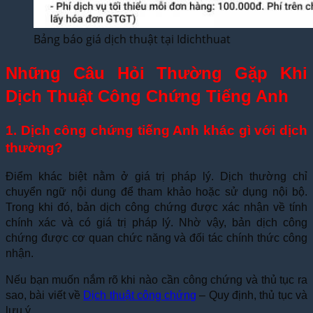
Bảng báo giá dịch thuật tại Idichthuat
Những Câu Hỏi Thường Gặp Khi
Dịch Thuật Công Chứng Tiếng Anh
1. Dịch công chứng tiếng Anh khác gì với dịch
thường?
Điểm khác biệt nằm ở giá trị pháp lý. Dịch thường chỉ
chuyển ngữ nội dung để tham khảo hoặc sử dụng nội bộ.
Trong khi đó, bản dịch công chứng được xác nhận về tính
chính xác và có giá trị pháp lý. Nhờ vậy, bản dịch công
chứng được cơ quan chức năng và đối tác chính thức công
nhận.
Nếu bạn muốn nắm rõ khi nào cần công chứng và thủ tục ra
sao, bài viết về
Dịch thuật công chứng
– Quy định, thủ tục và
lưu ý.