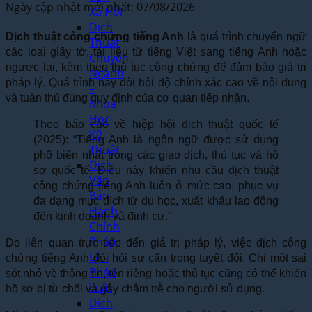
Ngày cập nhật mới nhất: 07/08/2026
Xã Hội
Dịch
Dịch thuật công chứng tiếng Anh
là quá trình chuyển ngữ
Thuật
các loại giấy tờ, tài liệu từ tiếng Việt sang tiếng Anh hoặc
Chuyên
ngược lại, kèm theo thủ tục công chứng để đảm bảo giá trị
Ngành
pháp lý. Quá trình này đòi hỏi độ chính xác cao về nội dung
–
và tuân thủ đúng quy định của cơ quan tiếp nhận.
Khoa
Học
Theo báo cáo về hiệp hội dịch thuật quốc tế
Kỹ
(2025): “Tiếng Anh là ngôn ngữ được sử dụng
Thuật
phổ biến nhất trong các giao dịch, thủ tục và hồ
Dịch
sơ quốc tế. Điều này khiến nhu cầu dịch thuật
Văn
công chứng tiếng Anh luôn ở mức cao, phục vụ
Bản
đa dạng mục đích từ du học, xuất khẩu lao động
Hành
đến kinh doanh và định cư.”
Chính
Pháp
Do liên quan trực tiếp đến giá trị pháp lý, việc dịch công
Lý –
chứng tiếng Anh đòi hỏi sự cẩn trọng tuyệt đối. Chỉ một sai
Pháp
sót nhỏ về thông tin, tên riêng hoặc thủ tục cũng có thể khiến
Luật
hồ sơ bị từ chối và gây chậm trễ cho người sử dụng.
Dịch