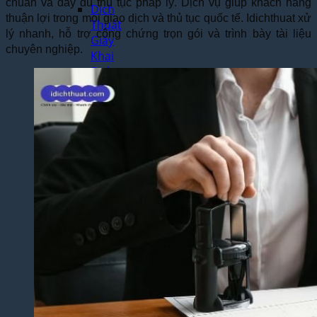
chuẩn và đầy đủ thủ tục pháp lý. Dịch vụ giúp khách hàng
Dịch
thuận lợi trong mọi giao dịch và thủ tục quốc tế. Idichthuat xử
Thuật
lý nhanh, hỗ trợ công chứng trọn gói và trình bày tài liệu
Giấy
chuyên nghiệp.
Khai
Sinh,
Hộ
Khẩu
Dịch Thuật
Đa Ngôn
Ngữ
Dịch
Thuật
Tiếng
Anh
Dịch
Thuật
Tiếng
Trung
Quốc
Dịch