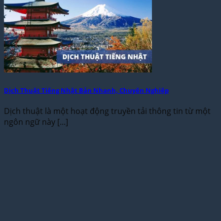
Dịch Thuật Tiếng Nhật Bản Nhanh, Chuyên Nghiệp
Dịch thuật là một hoạt động truyền tải thông tin từ một
ngôn ngữ này [...]