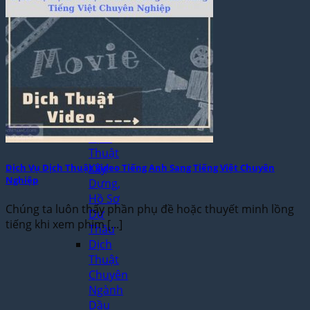
Thuật
Trò
Chơi
Điện
Tử
Dịch
Thuật
Toán
Học
Dịch
Thuật
Xây
Dịch Vụ Dịch Thuật Video Tiếng Anh Sang Tiếng Việt Chuyên
Nghiệp
Dựng,
Hồ Sơ
Chúng ta luôn thấy phần phụ đề hoặc thuyết minh lồng
Dự
tiếng khi xem phim [...]
Thầu
Dịch
Thuật
Chuyên
Ngành
Dầu