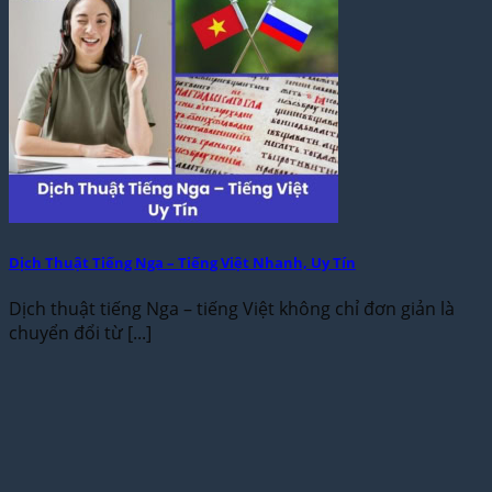
Dịch Thuật Tiếng Nga – Tiếng Việt Nhanh, Uy Tín
Dịch thuật tiếng Nga – tiếng Việt không chỉ đơn giản là
chuyển đổi từ [...]