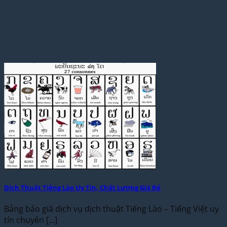
Dịch Thuật Tiếng Lào Uy Tín, Chất Lượng Giá Rẻ
Bảng báo giá dịch vụ dịch thuật Tiếng Lào – Tiếng Việt uy
tín chuyên [...]