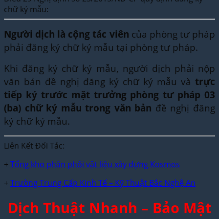
chữ ký mẫu:
Người dịch là cộng tác viên
của phòng tư pháp
phải đăng ký chữ ký mẫu tại phòng tư pháp.
Khi đăng ký chữ ký mẫu, người dịch phải nộp
văn bản đề nghị đăng ký chữ ký mẫu và
trực
tiếp ký trước mặt trưởng phòng tư pháp 03
(ba) chữ ký mẫu trong văn bản
đề nghị đăng
ký chữ ký mẫu.
Liên Kết Đối Tác:
+
Tổng kho phân phối vật liệu xây dựng Kosmos
+
Trường Trung Cấp Kinh Tế – Kỹ Thuật Bắc Nghệ An
Dịch Thuật Nhanh – Bảo Mật