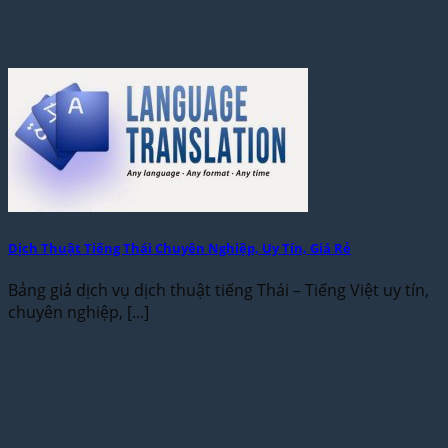
Dịch Thuật Tiếng Thái Chuyên Nghiệp, Uy Tín, Giá Rẻ
Bảng giá dịch vụ dịch thuật tiếng Thái – Tiếng Việt uy tín,
chuyên nghiệp, [...]