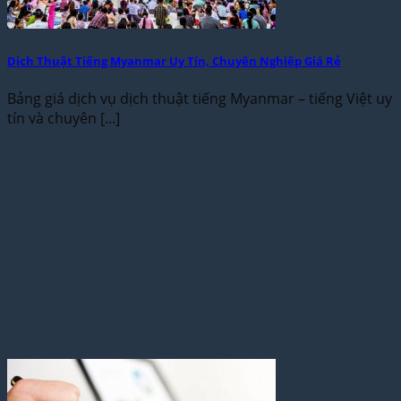
Dịch Thuật Tiếng Myanmar Uy Tín, Chuyên Nghiệp Giá Rẻ
Bảng giá dịch vụ dịch thuật tiếng Myanmar – tiếng Việt uy
tín và chuyên [...]