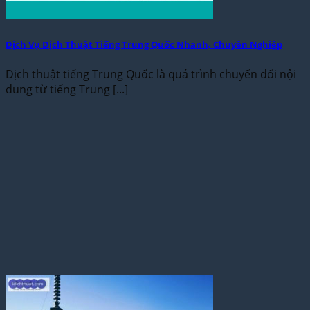
Dịch Vụ Dịch Thuật Tiếng Trung Quốc Nhanh, Chuyên Nghiệp
Dịch thuật tiếng Trung Quốc là quá trình chuyển đổi nội
dung từ tiếng Trung [...]