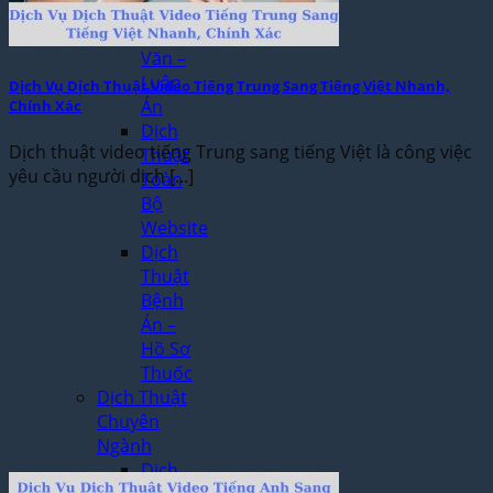
Thuật
Luận
Văn –
Luận
Dịch Vụ Dịch Thuật Video Tiếng Trung Sang Tiếng Việt Nhanh,
Án
Chính Xác
Dịch
Dịch thuật video tiếng Trung sang tiếng Việt là công việc
Thuật
yêu cầu người dịch [...]
Toàn
Bộ
Website
Dịch
Thuật
Bệnh
Án –
Hồ Sơ
Thuốc
Dịch Thuật
Chuyên
Ngành
Dịch