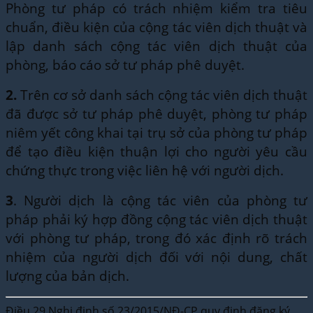
Phòng tư pháp có trách nhiệm kiểm tra tiêu
chuẩn, điều kiện của cộng tác viên dịch thuật và
lập danh sách cộng tác viên dịch thuật của
phòng, báo cáo sở tư pháp phê duyệt.
2.
Trên cơ sở danh sách cộng tác viên dịch thuật
đã được sở tư pháp phê duyệt, phòng tư pháp
niêm yết công khai tại trụ sở của phòng tư pháp
để tạo điều kiện thuận lợi cho người yêu cầu
chứng thực trong việc liên hệ với người dịch.
3
. Người dịch là cộng tác viên của phòng tư
pháp phải ký hợp đồng cộng tác viên dịch thuật
với phòng tư pháp, trong đó xác định rõ trách
nhiệm của người dịch đối với nội dung, chất
lượng của bản dịch.
Điều 29 Nghị định số 23/2015/NĐ-CP quy định đăng ký