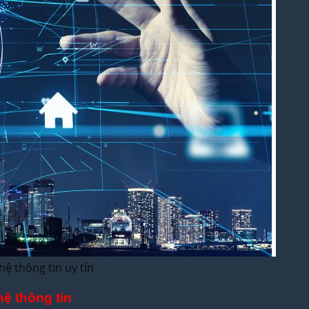
hệ thông tin uy tín
hệ thông tin