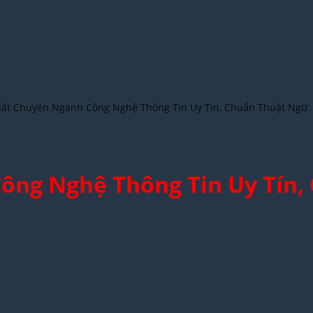
uật Chuyên Ngành Công Nghệ Thông Tin Uy Tín, Chuẩn Thuật Ngữ
ông Nghệ Thông Tin Uy Tín,