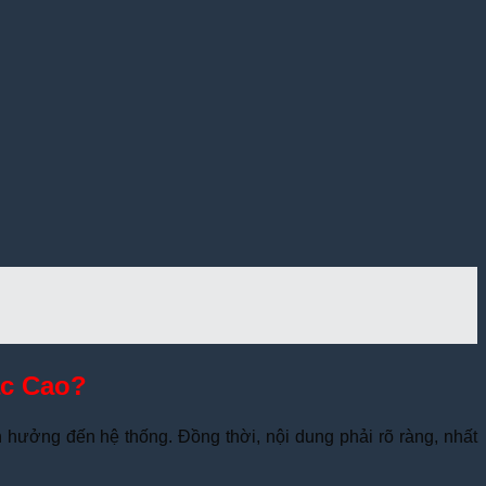
ác Cao?
 hưởng đến hệ thống. Đồng thời, nội dung phải rõ ràng, nhất