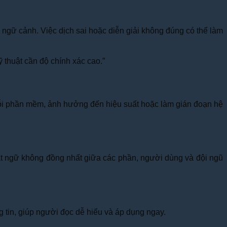
 ngữ cảnh. Việc dịch sai hoặc diễn giải không đúng có thể làm
thuật cần độ chính xác cao.”
ây lỗi phần mềm, ảnh hưởng đến hiệu suất hoặc làm gián đoạn hệ
uật ngữ không đồng nhất giữa các phần, người dùng và đội ngũ
g tin, giúp người đọc dễ hiểu và áp dụng ngay.