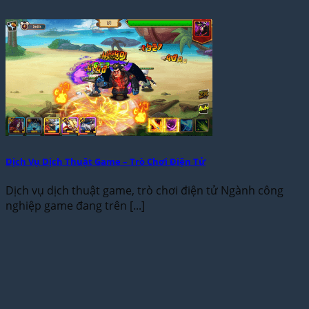
Dịch Vụ Dịch Thuật Game – Trò Chơi Điện Tử
Dịch vụ dịch thuật game, trò chơi điện tử Ngành công
nghiệp game đang trên [...]