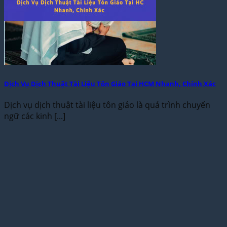
Dịch Vụ Dịch Thuật Tài Liệu Tôn Giáo Tại HCM Nhanh, Chính Xác
Dịch vụ dịch thuật tài liệu tôn giáo là quá trình chuyển
ngữ các kinh [...]