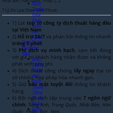
Nhật Bản, Hàn Quốc, Pháp, [...]
Dịch
Thuật
7 Lý Do Lựa Chọn IDichThuat:
Giấy
Khai
1) Lọt
top 10 công ty dịch thuật hàng đầu
Sinh,
tại Việt Nam
Hộ
2)
Hỗ trợ 24/7
và phản hồi thông tin nhanh
Khẩu
Dịch Thuật
trong 5 phút
.
Đa Ngôn
3)
Phí dịch vụ minh bạch
, cam kết đúng
Ngữ
với giá trị khách hàng nhận được và không
Dịch
phát sinh phụ phí.
Thuật
Tiếng
4) Dịch thuật công chứng
lấy ngay
(tại cơ
Anh
sở chính), hợp pháp hóa nhanh gọn.
Dịch
5) Giữ
bảo mật tuyệt đối
thông tin khách
Thuật
hàng.
Tiếng
6) Đội ngũ dịch tập trung vào
7 ngôn ngữ
Trung
Quốc
chính
:
Tiếng Anh, Trung Quốc, Nhật Bản, Hàn
Dịch
Quốc, Pháp, Đức, Nga.