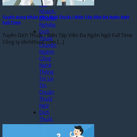
Khí
Nhanh,
Tuyển dụng Nhân Viên Dịch Thuật / Biên Tập Viên Đa Ngôn Ngữ
Chuyên
Full Time
Nghiệp
Dịch
Tuyển Dịch Thuật / Biên Tập Viên Đa Ngôn Ngữ Full Time
Thuật
Công ty idichthuat.com [...]
Chuyên
Ngành
Công
Nghệ
Thông
Tin Uy
Tín,
Chuẩn
Thuật
Ngữ
Dịch
Thuật
Chuyên
Ngành