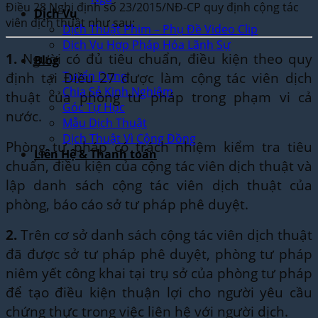
Điều 28 Nghị định số 23/2015/NĐ-CP quy định cộng tác
Dịch Vụ
viên dịch thuật như sau:
Dịch Thuật Phim – Phụ Đề Video Clip
Dịch Vụ Hợp Pháp Hóa Lãnh Sự
1.
Người có đủ tiêu chuẩn, điều kiện theo quy
Blog
Tuyển Dụng
định tại Điều 27 được làm cộng tác viên dịch
Chia Sẻ Kinh Nghiệm
thuật của phòng tư pháp trong phạm vi cả
Góc Tự Học
nước.
Mẫu Dịch Thuật
Dịch Thuật Vì Cộng Đồng
Phòng tư pháp có trách nhiệm kiểm tra tiêu
Liên Hệ & Thanh toán
chuẩn, điều kiện của cộng tác viên dịch thuật và
lập danh sách cộng tác viên dịch thuật của
phòng, báo cáo sở tư pháp phê duyệt.
2.
Trên cơ sở danh sách cộng tác viên dịch thuật
đã được sở tư pháp phê duyệt, phòng tư pháp
niêm yết công khai tại trụ sở của phòng tư pháp
để tạo điều kiện thuận lợi cho người yêu cầu
chứng thực trong việc liên hệ với người dịch.