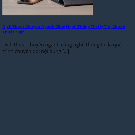
Dịch Thuật Chuyên Ngành Công Nghệ Thông Tin Uy Tín, Chuẩn
Thuật Ngữ
Dịch thuật chuyên ngành công nghệ thông tin là quá
trình chuyển đổi nội dung [...]