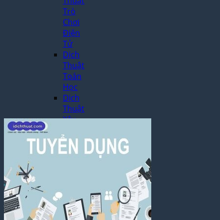
Thuật
Trò
Chơi
Điện
Tử
Dịch
Thuật
Toán
Học
Dịch
Thuật
Xây
Dựng,
Hồ Sơ
Dự
Thầu
Dịch
Thuật
Chuyên
Ngành
Dầu