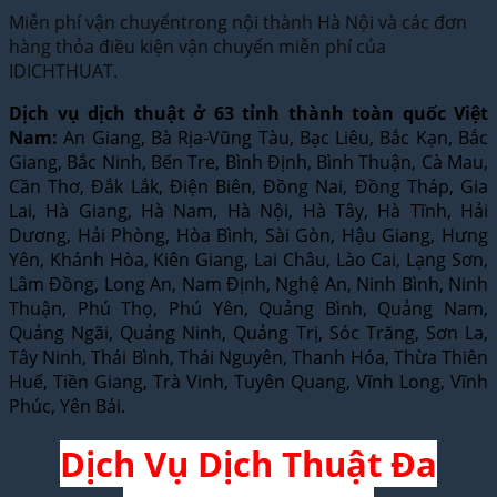
Miễn phí vận chuyểntrong nội thành Hà Nội và các đơn
hàng thỏa điều kiện vận chuyển miễn phí của
IDICHTHUAT.
Dịch vụ dịch thuật ở 63 tỉnh thành toàn quốc Việt
Nam:
An Giang, Bà Rịa-Vũng Tàu, Bạc Liêu, Bắc Kạn, Bắc
Giang, Bắc Ninh, Bến Tre, Bình Định, Bình Thuận, Cà Mau,
Cần Thơ, Đắk Lắk, Điện Biên, Đồng Nai, Đồng Tháp, Gia
Lai, Hà Giang, Hà Nam, Hà Nội, Hà Tây, Hà Tĩnh, Hải
Dương, Hải Phòng, Hòa Bình, Sài Gòn, Hậu Giang, Hưng
Yên, Khánh Hòa, Kiên Giang, Lai Châu, Lào Cai, Lạng Sơn,
Lâm Đồng, Long An, Nam Định, Nghệ An, Ninh Bình, Ninh
Thuận, Phú Thọ, Phú Yên, Quảng Bình, Quảng Nam,
Quảng Ngãi, Quảng Ninh, Quảng Trị, Sóc Trăng, Sơn La,
Tây Ninh, Thái Bình, Thái Nguyên, Thanh Hóa, Thừa Thiên
Huế, Tiền Giang, Trà Vinh, Tuyên Quang, Vĩnh Long, Vĩnh
Phúc, Yên Bái.
Dịch Vụ Dịch Thuật Đa