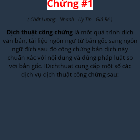
Chứng #1
( Chất Lượng - Nhanh - Uy Tín - Giá Rẻ )
Dịch thuật công chứng
là một quá trình dịch
văn bản, tài liệu ngôn ngữ từ bản gốc sang ngôn
ngữ đích sau đó công chứng bản dịch này
chuẩn xác với nội dung và đúng pháp luật so
với bản gốc. IDichthuat cung cấp một số các
dịch vụ dịch thuật công chứng sau: