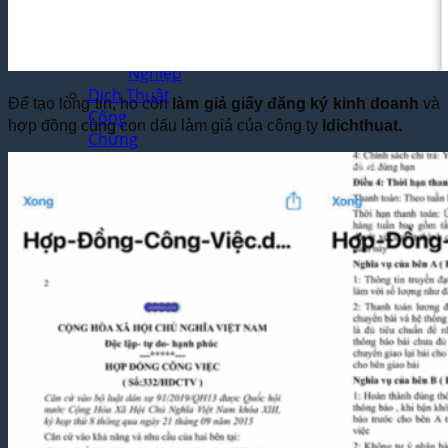
Mỹ
Phẩm
Chuyên
Nghiệp
Dịch Thuật
Để tạo lòng tin, họ còn
làm giả giấy đăng ký kinh doanh
và
Công
hợp đồng cùng con dấu làm giả của công ty
Idichthuat.
Chứng
Dịch
Thuật
Công
Chứng
Lấy
Ngay
Tại Hà
Nội
Dịch
Vụ
Công
Chứng
Nhanh
Theo