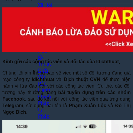
Xã Hội
Dịch
Thuật
Chuyên
Ngành
–
Khoa
Học
Kỹ
Kính gửi các cộng tác viên và đối tác của Idichthuat,
Thuật
Dịch
Chúng tôi xin thông báo về việc một số đối tượng đang giả
Văn
mạo công ty
Idichthuat
và
Dịch thuật CVN
để thực hiện
Bản
hành vi lừa đảo đối với các cộng tác viên. Cụ thể, các đối
Hành
tượng này thường đăng
bài tuyển dụng trên các nhóm
Chính
Facebook
, sau đó kết nối với cộng tác viên qua ứng dụng
Pháp
Telegram
, sử dụng hai tên là
Phạm Xuân Lộc
và
Đỗ Thị
Lý –
Ngọc Bích
.
Pháp
Luật
Dịch