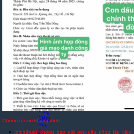
Yêu
Cầu
Dịch
Thuật
Báo
Cáo
Tài
Chính
Dịch
Thuật
Hợp
Đồng
Nhanh
Chóng
Dịch
Thuật
Bảng
Điểm
Chúng tôi xin khẳng định:
Học
Bạ
Idichthuat không bao giờ yêu cầu cộng tác viên