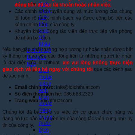
Dịch
đóng tiền để tạo tài khoản hoặc nhận việc.
Thuật
Các chính sách tuyển dụng và mức lương của chúng
Giấy
tôi luôn rõ ràng, minh bạch, và được công bố trên các
Khai
kênh chính thức của công ty.
Sinh,
Khuyến khích Cộng tác viên đến trực tiếp văn phòng
Hộ
để nhận bài dịch
Khẩu
Nếu bạn gặp phải trường hợp tương tự hoặc nhận được bất
Dịch Thuật
kỳ thông tin nào yêu cầu đóng tiền từ những người tự nhận
Đa Ngôn
là đại diện của Idichthuat,
xin vui lòng không thực hiện
Ngữ
giao dịch và liên hệ ngay với chúng tôi
qua các kênh sau
Dịch
để xác minh:
Thuật
Tiếng
Email chính thức:
info@idichthuat.com
Anh
Số điện thoại liên hệ:
086.668.2329
Dịch
Trang web:
idichthuat.com
Thuật
Tiếng
Chúng tôi đã báo cáo vụ việc tới cơ quan chức năng và
Trung
đang nỗ lực bảo vệ quyền lợi của cộng tác viên cũng như uy
Quốc
tín của công ty.
Dịch