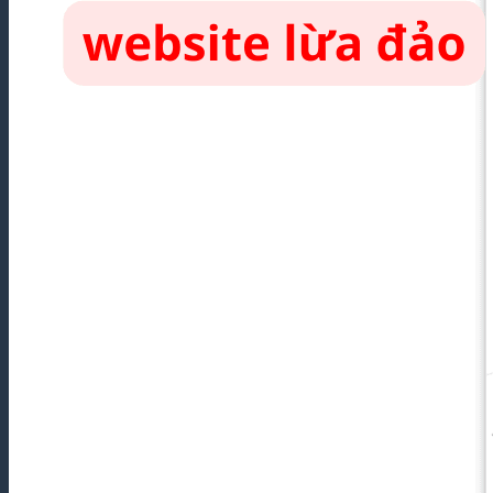
Khí
Nhanh,
Chuyên
Nghiệp
Dịch
Thuật
Chuyên
Ngành
Công
Nghệ
Thông
Tin Uy
Tín,
Chuẩn
Thuật
Ngữ
Dịch
Thuật
Chuyên
Ngành