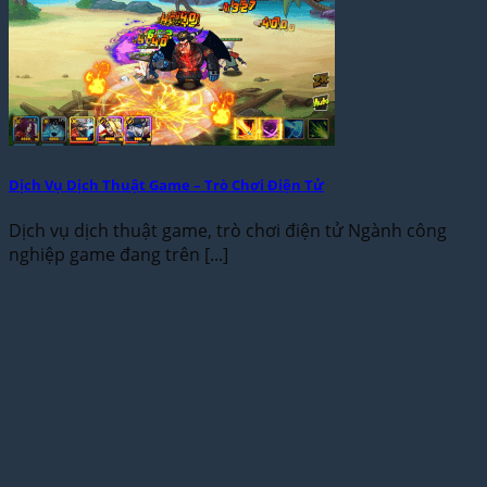
Dịch Vụ Dịch Thuật Game – Trò Chơi Điện Tử
Dịch vụ dịch thuật game, trò chơi điện tử Ngành công
nghiệp game đang trên [...]