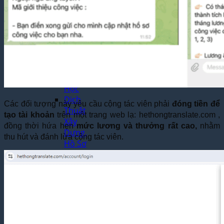
Thuật
Trò
Chơi
Điện
Tử
Dịch
Thuật
Toán
Học
Dịch
Các đối tượng này yêu cầu cộng tác viên phải
đóng tiền để
Thuật
tạo tài khoản
trên một trang web lạ: hethongtranslate.com ,
Xây
đồng thời hứa hẹn
mức lương và thưởng rất cao,
nhằm
Dựng,
thu hút và đánh lừa cộng tác viên.
Hồ Sơ
Dự
Thầu
Dịch
Thuật
Chuyên
Ngành
Dầu