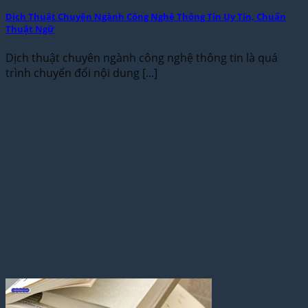
Dịch Thuật Chuyên Ngành Công Nghệ Thông Tin Uy Tín, Chuẩn
Thuật Ngữ
Dịch thuật chuyên ngành công nghệ thông tin là quá
trình chuyển đổi nội dung [...]