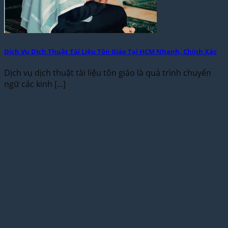
Dịch Vụ Dịch Thuật Tài Liệu Tôn Giáo Tại HCM Nhanh, Chính Xác
Dịch vụ dịch thuật tài liệu tôn giáo là quá trình chuyển
ngữ các kinh [...]