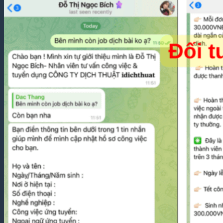
Thuật
Luận
Văn –
Luận
Án
Dịch
Thuật
Toàn
Bộ
Website
Dịch
Thuật
Bệnh
Án –
Hồ Sơ
Thuốc
Dịch Thuật
Chuyên
Ngành
Dịch