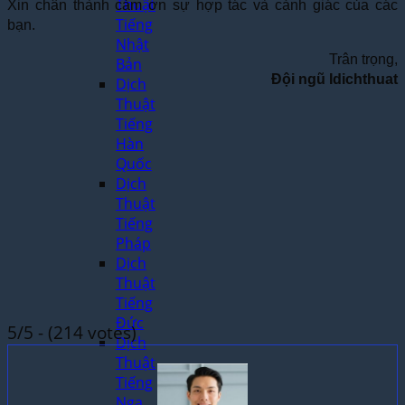
Thuật
Xin chân thành cảm ơn sự hợp tác và cảnh giác của các
Tiếng
bạn.
Nhật
Trân trọng,
Bản
Đội ngũ Idichthuat
Dịch
Thuật
Tiếng
Hàn
Quốc
Dịch
Thuật
Tiếng
Pháp
Dịch
Thuật
Tiếng
Đức
5/5 - (214 votes)
Dịch
Thuật
Tiếng
Nga