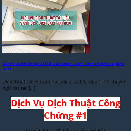
Dịch Vụ Dịch Thuật Tài Liệu Văn Học – Dịch Sách Chuyên Nghiệp
HCM
Dịch thuật tài liệu văn học, dịch sách là quá trình chuyển
ngữ các tác [...]
Dịch Vụ Dịch Thuật Công
Chứng #1
( Chất Lượng - Nhanh - Uy Tín - Giá Rẻ )