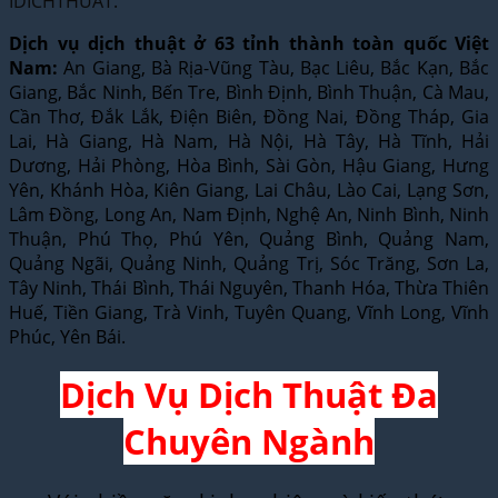
IDICHTHUAT.
Dịch vụ dịch thuật ở 63 tỉnh thành toàn quốc Việt
Nam:
An Giang, Bà Rịa-Vũng Tàu, Bạc Liêu, Bắc Kạn, Bắc
Giang, Bắc Ninh, Bến Tre, Bình Định, Bình Thuận, Cà Mau,
Cần Thơ, Đắk Lắk, Điện Biên, Đồng Nai, Đồng Tháp, Gia
Lai, Hà Giang, Hà Nam, Hà Nội, Hà Tây, Hà Tĩnh, Hải
Dương, Hải Phòng, Hòa Bình, Sài Gòn, Hậu Giang, Hưng
Yên, Khánh Hòa, Kiên Giang, Lai Châu, Lào Cai, Lạng Sơn,
Lâm Đồng, Long An, Nam Định, Nghệ An, Ninh Bình, Ninh
Thuận, Phú Thọ, Phú Yên, Quảng Bình, Quảng Nam,
Quảng Ngãi, Quảng Ninh, Quảng Trị, Sóc Trăng, Sơn La,
Tây Ninh, Thái Bình, Thái Nguyên, Thanh Hóa, Thừa Thiên
Huế, Tiền Giang, Trà Vinh, Tuyên Quang, Vĩnh Long, Vĩnh
Phúc, Yên Bái.
Dịch Vụ Dịch Thuật Đa
Chuyên Ngành