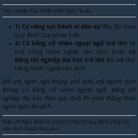
Tiêu Chuẩn Của Nhân Viên Dịch Thuật:
1)
Có năng lực hành vi dân sự
đầy đủ theo
quy định của pháp luật.
2)
Có bằng cử nhân ngoại ngữ trở lên
về
thứ tiếng nước ngoài cần dịch hoặc
có
bằng tốt nghiệp đại học trở lên
đối với thứ
tiếng nước ngoài cần dịch.
Đối với ngôn ngữ không phổ biến mà người dịch
không có bằng cử nhân ngoại ngữ, bằng tốt
nghiệp đại học theo quy định thì phải thông thạo
ngôn ngữ cần dịch.
Điều 28 Nghị định số 23/2015/NĐ-CP quy định cộng tác
viên dịch thuật như sau: