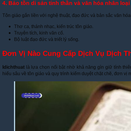
4. Bảo tồn di sản tinh thần và văn hóa nhân loại
Tôn giáo gắn liền với nghệ thuật, đạo đức và bản sắc văn hóa.
Thơ ca, thánh nhạc, kiến trúc tôn giáo.
Truyện tích, kinh văn cổ.
Bộ luật đạo đức và triết lý sống.
Đơn Vị Nào Cung Cấp Dịch Vụ Dịch Th
Idichthuat
là lựa chọn nổi bật nhờ khả năng gìn giữ tính thi
hiểu sâu về tôn giáo và quy trình kiểm duyệt chặt chẽ, đơn vị 