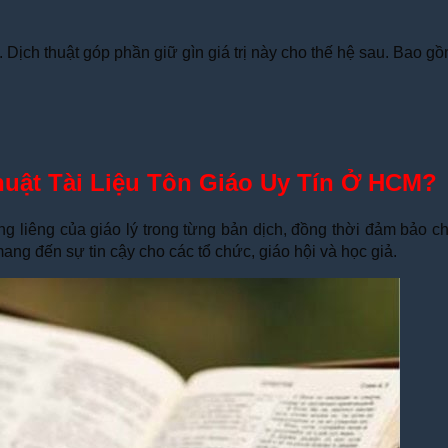
 Dịch thuật góp phần giữ gìn giá trị này cho thế hệ sau. Bao gồ
uật Tài Liệu Tôn Giáo Uy Tín Ở HCM?
êng liêng của giáo lý trong từng bản dịch, đồng thời đảm bảo 
mang đến sự tin cậy cho các tổ chức, giáo hội và học giả.