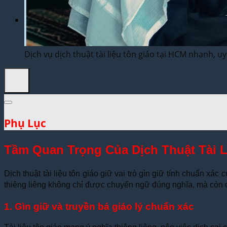
Dịch Thuật Vì Cộng Đồng
Liên Hệ & Thanh toán
Dịch vụ dịch thuật tài liệu tôn giáo tại HCM nhanh, uy
Phụ Lục
Tầm Quan Trọng Của Dịch Thuật Tài L
Dịch thuật tài liệu tôn giáo giữ vai trò gìn giữ tính chuẩn xác 
thiêng liêng không chỉ được chuyển ngữ đúng nghĩa, mà còn đ
1. Gìn giữ và truyền bá giáo lý chuẩn xác