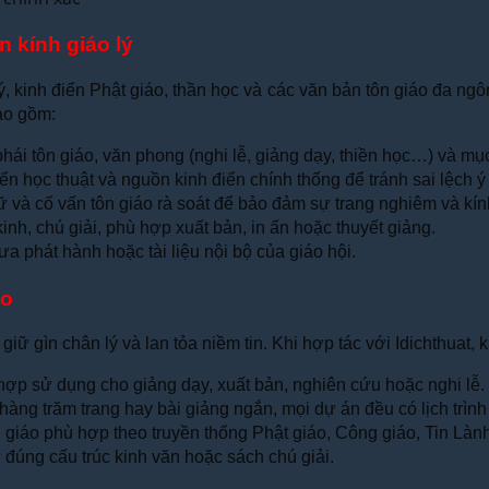
n kính giáo lý
ý, kinh điển Phật giáo, thần học và các văn bản tôn giáo đa ngô
bao gồm:
ái tôn giáo, văn phong (nghi lễ, giảng dạy, thiền học…) và mục 
iển học thuật và nguồn kinh điển chính thống để tránh sai lệch ý 
 và cố vấn tôn giáo rà soát để bảo đảm sự trang nghiêm và kính
nh, chú giải, phù hợp xuất bản, in ấn hoặc thuyết giảng.
a phát hành hoặc tài liệu nội bộ của giáo hội.
áo
 giữ gìn chân lý và lan tỏa niềm tin. Khi hợp tác với Idichthuat
ù hợp sử dụng cho giảng dạy, xuất bản, nghiên cứu hoặc nghi lễ.
i hàng trăm trang hay bài giảng ngắn, mọi dự án đều có lịch trìn
 giáo phù hợp theo truyền thống Phật giáo, Công giáo, Tin Làn
ữ đúng cấu trúc kinh văn hoặc sách chú giải.