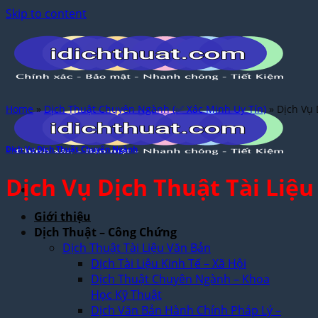
Skip to content
Home
»
Dịch Thuật Chuyên Ngành (✅ Xác Minh Uy Tín)
»
Dịch Vụ 
Dịch Vụ Dịch Thuật Chuyên Ngành
Dịch Vụ Dịch Thuật Tài Liệ
Giới thiệu
Dịch Thuật – Công Chứng
Dịch Thuật Tài Liệu Văn Bản
Dịch Tài Liệu Kinh Tế – Xã Hội
Dịch Thuật Chuyên Ngành – Khoa
Học Kỹ Thuật
Dịch Văn Bản Hành Chính Pháp Lý –