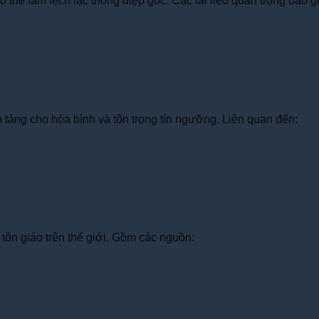
có thể làm lệch lạc thông điệp gốc. Các tài liệu quan trọng bao 
 tảng cho hòa bình và tôn trọng tín ngưỡng. Liên quan đến:
ức tôn giáo trên thế giới. Gồm các nguồn: