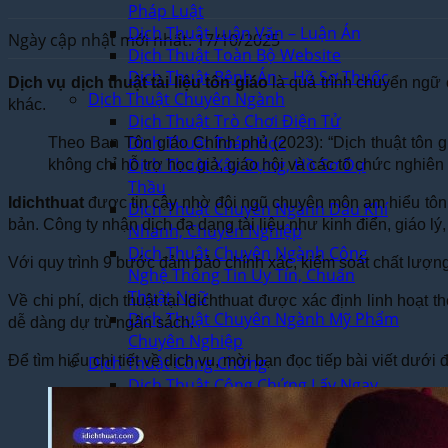
Pháp Luật
Dịch Thuật Luận Văn – Luận Án
Ngày cập nhật mới nhất: 17/10/2025
Dịch Thuật Toàn Bộ Website
Dịch Thuật Bệnh Án – Hồ Sơ Thuốc
Dịch vụ dịch thuật tài liệu tôn giáo
là quá trình chuyển ngữ 
Dịch Thuật Chuyên Ngành
khác.
Dịch Thuật Trò Chơi Điện Tử
Dịch Thuật Toán Học
Theo Ban Tôn giáo Chính phủ (2023): “Dịch thuật tôn g
Dịch Thuật Xây Dựng, Hồ Sơ Dự
không chỉ hỗ trợ học giả, giáo hội và các tổ chức nghiên 
Thầu
Idichthuat
được tin cậy nhờ đội ngũ chuyên môn am hiểu tôn g
Dịch Thuật Chuyên Ngành Dầu Khí
bản. Công ty nhận dịch đa dạng tài liệu như kinh điển, giáo lý,
Nhanh, Chuyên Nghiệp
Dịch Thuật Chuyên Ngành Công
Với quy trình 9 bước đảm bảo chính xác, kiểm soát chất lượng
Nghệ Thông Tin Uy Tín, Chuẩn
Thuật Ngữ
Về chi phí, dịch thuật tại Idichthuat được xác định linh hoạ
Dịch Thuật Chuyên Ngành Mỹ Phẩm
dễ dàng dự trù ngân sách.
Chuyên Nghiệp
Để tìm hiểu chi tiết về dịch vụ, mời bạn đọc tiếp bài viết dưới 
Dịch Thuật Công Chứng
Dịch Thuật Công Chứng Lấy Ngay
Tại Hà Nội
Dịch Vụ Công Chứng Nhanh Theo