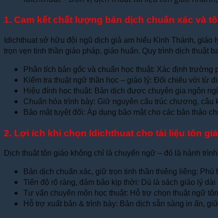
1. Cam kết chất lượng bản dịch chuẩn xác và tô
Idichthuat sở hữu đội ngũ dịch giả am hiểu Kinh Thánh, giáo l
trọn vẹn tinh thần giáo pháp, giáo huấn. Quy trình dịch thuật 
Phân tích bản gốc và chuẩn học thuật: Xác định trường ph
Kiểm tra thuật ngữ thần học – giáo lý: Đối chiếu với từ đ
Hiệu đính học thuật: Bản dịch được chuyên gia ngôn ngữ
Chuẩn hóa trình bày: Giữ nguyên cấu trúc chương, câu ki
Bảo mật tuyệt đối: Áp dụng bảo mật cho các bản thảo chư
2. Lợi ích khi chọn Idichthuat cho tài liệu tôn gi
Dịch thuật tôn giáo không chỉ là chuyển ngữ – đó là hành trình
Bản dịch chuẩn xác, giữ trọn tinh thần thiêng liêng: Ph
Tiến độ rõ ràng, đảm bảo kịp thời: Dù là sách giáo lý dà
Tư vấn chuyên môn học thuật: Hỗ trợ chọn thuật ngữ tôn
Hỗ trợ xuất bản & trình bày: Bản dịch sẵn sàng in ấn, gi