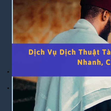
Yêu Cầu
Dịch Thuật Báo Cáo Tài Chính
Dịch Thuật Hợp Đồng Nhanh Chóng
Dịch Thuật Bảng Điểm Học Bạ
Dịch Thuật Giấy Khai Sinh, Hộ Khẩu
Dịch Thuật Đa Ngôn Ngữ
Dịch Thuật Tiếng Anh
Dịch Thuật Tiếng Trung Quốc
Dịch Thuật Tiếng Nhật Bản
Dịch Thuật Tiếng Hàn Quốc
Dịch Thuật Tiếng Pháp
Dịch Thuật Tiếng Đức
Dịch Thuật Tiếng Nga
Dịch Vụ
Dịch Thuật Phim – Phụ Đề Video Clip
Dịch Vụ Hợp Pháp Hóa Lãnh Sự
Blog
Tuyển Dụng
Chia Sẻ Kinh Nghiệm
Góc Tự Học
Mẫu Dịch Thuật