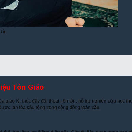
 tín
iệu Tôn Giáo
của giáo lý, thúc đẩy đối thoại liên tôn, hỗ trợ nghiên cứu học t
ược lan tỏa sâu rộng trong cộng đồng toàn cầu.