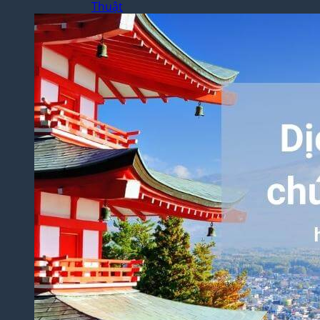
Thuật
Luận
Văn –
Luận
Án
Dịch
Thuật
Toàn
Bộ
Website
Dịch
Thuật
Bệnh
Án –
Hồ Sơ
Thuốc
Dịch Thuật
Chuyên
Ngành
Dịch