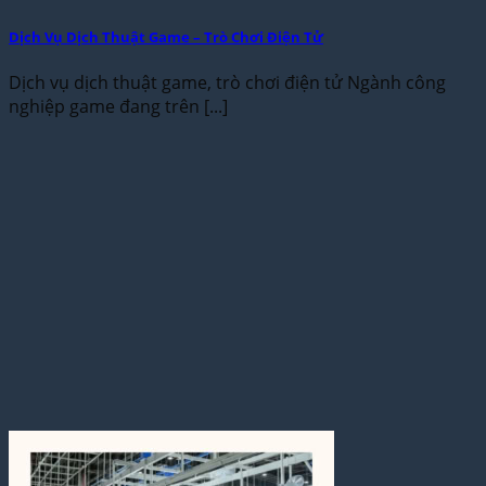
Dịch Vụ Dịch Thuật Game – Trò Chơi Điện Tử
Dịch vụ dịch thuật game, trò chơi điện tử Ngành công
nghiệp game đang trên [...]