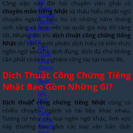
Mỹ
Công việc này đòi hỏi chuyên viên phải có
Phẩm
chuyên môn tiếng Nhật
và thấu hiểu thuật ngữ
Chuyên
chuyên ngành. Nếu họ có những năm tháng
Nghiệp
sinh sống và làm việc tại quốc gia này thì càng
Dịch Thuật
tốt. Nhưng đôi khi
dịch thuật công chứng tiếng
Công
Chứng
Nhật
chỉ cần người phiên dịch hiểu rõ kiến thức
Dịch
ngôn ngữ sao cho dịch đúng, dịch đủ chứ không
Thuật
cần phải có kinh nghiệm công tác tại nước đó.
Công
Chứng
Dịch Thuật Công Chứng Tiếng
Lấy
Ngay
Nhật Bao Gồm Những Gì?
Tại Hà
Nội
Dịch
Dịch thuật công chứng tiếng Nhật
cũng có
Vụ
nhiều chuyên ngành và tài liệu khác nhau.
Công
Tương tự như các loại ngôn ngữ khác, lĩnh vực
Chứng
này thường bao gồm các loại văn bản dịch
Nhanh
Theo