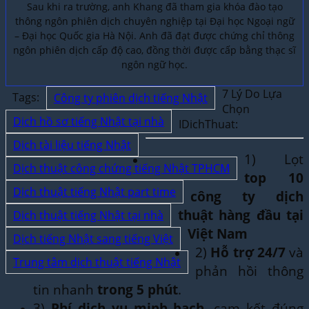
Sau khi ra trường, anh Khang đã tham gia khóa đào tạo
thông ngôn phiên dịch chuyên nghiệp tại Đại học Ngoại ngữ
– Đại học Quốc gia Hà Nội. Anh đã đạt được chứng chỉ thông
ngôn phiên dịch cấp độ cao, đồng thời được cấp bằng thạc sĩ
ngôn ngữ học.
7 Lý Do Lựa
Tags:
Công ty phiên dịch tiếng Nhật
Chọn
Dịch hồ sơ tiếng Nhật tại nhà
IDichThuat:
Dịch tài liệu tiếng Nhật
1) Lọt
Dịch thuật công chứng tiếng Nhật TPHCM
top 10
Dịch thuật tiếng Nhật part time
công ty dịch
thuật hàng đầu tại
Dịch thuật tiếng Nhật tại nhà
Việt Nam
Dịch tiếng Nhật sang tiếng Việt
2)
Hỗ trợ 24/7
và
Trung tâm dịch thuật tiếng Nhật
phản hồi thông
tin nhanh
trong 5 phút
.
3)
Phí dịch vụ minh bạch
, cam kết đúng