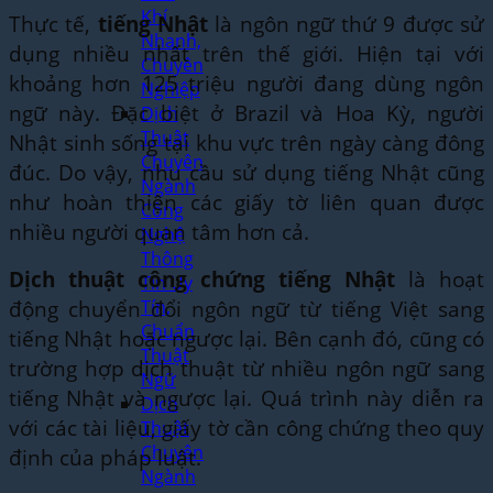
Khí
Thực tế,
tiếng Nhật
là ngôn ngữ thứ 9 được sử
Nhanh,
dụng nhiều nhất trên thế giới. Hiện tại với
Chuyên
khoảng hơn 125 triệu người đang dùng ngôn
Nghiệp
ngữ này. Đặc biệt ở Brazil và Hoa Kỳ, người
Dịch
Thuật
Nhật sinh sống tại khu vực trên ngày càng đông
Chuyên
đúc. Do vậy, nhu cầu sử dụng tiếng Nhật cũng
Ngành
như hoàn thiện các giấy tờ liên quan được
Công
nhiều người quan tâm hơn cả.
Nghệ
Thông
Dịch thuật công chứng tiếng Nhật
là hoạt
Tin Uy
động chuyển đổi ngôn ngữ từ tiếng Việt sang
Tín,
Chuẩn
tiếng Nhật hoặc ngược lại. Bên cạnh đó, cũng có
Thuật
trường hợp dịch thuật từ nhiều ngôn ngữ sang
Ngữ
tiếng Nhật và ngược lại. Quá trình này diễn ra
Dịch
với các tài liệu, giấy tờ cần công chứng theo quy
Thuật
Chuyên
định của pháp luật.
Ngành