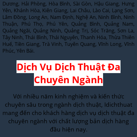
Dương, Hải Phòng, Hòa Bình, Sài Gòn, Hậu Giang, Hưng
Yên, Khánh Hòa, Kiên Giang, Lai Châu, Lào Cai, Lạng Sơn,
Lâm Đồng, Long An, Nam Định, Nghệ An, Ninh Bình, Ninh
Thuận, Phú Thọ, Phú Yên, Quảng Bình, Quảng Nam,
Quảng Ngãi, Quảng Ninh, Quảng Trị, Sóc Trăng, Sơn La,
Tây Ninh, Thái Bình, Thái Nguyên, Thanh Hóa, Thừa Thiên
Huế, Tiền Giang, Trà Vinh, Tuyên Quang, Vĩnh Long, Vĩnh
Phúc, Yên Bái.
Dịch Vụ Dịch Thuật Đa
Chuyên Ngành
Với nhiều năm kinh nghiệm và kiến thức
chuyên sâu trong ngành dịch thuật, Idichthuat
mang đến cho khách hàng dịch vụ dịch thuật đa
chuyên ngành với chất lượng bản dịch hàng
đầu hiện nay.