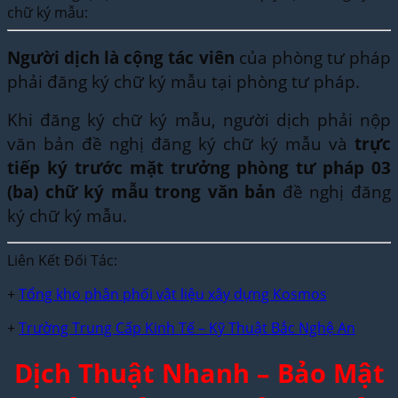
chữ ký mẫu:
Người dịch là cộng tác viên
của phòng tư pháp
phải đăng ký chữ ký mẫu tại phòng tư pháp.
Khi đăng ký chữ ký mẫu, người dịch phải nộp
văn bản đề nghị đăng ký chữ ký mẫu và
trực
tiếp ký trước mặt trưởng phòng tư pháp 03
(ba) chữ ký mẫu trong văn bản
đề nghị đăng
ký chữ ký mẫu.
Liên Kết Đối Tác:
+
Tổng kho phân phối vật liệu xây dựng Kosmos
+
Trường Trung Cấp Kinh Tế – Kỹ Thuật Bắc Nghệ An
Dịch Thuật Nhanh – Bảo Mật