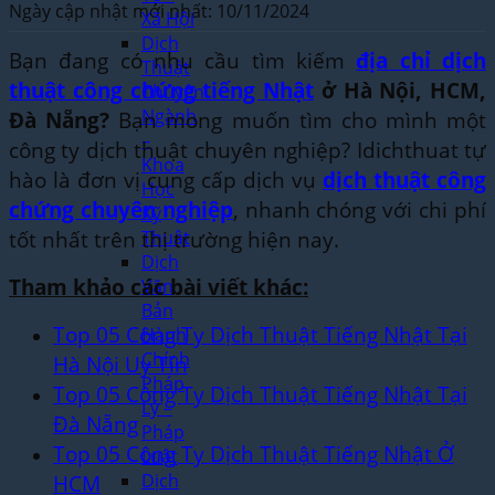
Ngày cập nhật mới nhất: 10/11/2024
Xã Hội
Dịch
Bạn đang có nhu cầu tìm kiếm
địa chỉ dịch
Thuật
thuật công chứng tiếng Nhật
ở Hà Nội, HCM,
Chuyên
Ngành
Đà Nẵng?
Bạn mong muốn tìm cho mình một
–
công ty dịch thuật chuyên nghiệp? Idichthuat tự
Khoa
hào là đơn vị cung cấp dịch vụ
dịch thuật công
Học
chứng chuyên nghiệp
, nhanh chóng với chi phí
Kỹ
tốt nhất trên thị trường hiện nay.
Thuật
Dịch
Tham khảo các bài viết khác:
Văn
Bản
Top 05 Công Ty Dịch Thuật Tiếng Nhật Tại
Hành
Chính
Hà Nội Uy Tín
Pháp
Top 05 Công Ty Dịch Thuật Tiếng Nhật Tại
Lý –
Đà Nẵng
Pháp
Top 05 Công Ty Dịch Thuật Tiếng Nhật Ở
Luật
HCM
Dịch