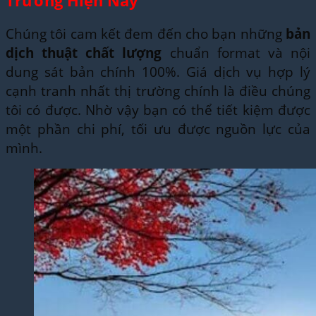
Trường Hiện Nay
Chúng tôi cam kết đem đến cho bạn những
bản
dịch thuật chất lượng
chuẩn format và nội
dung sát bản chính 100%. Giá dịch vụ hợp lý
cạnh tranh nhất thị trường chính là điều chúng
tôi có được. Nhờ vậy bạn có thể tiết kiệm được
một phần chi phí, tối ưu được nguồn lực của
mình.