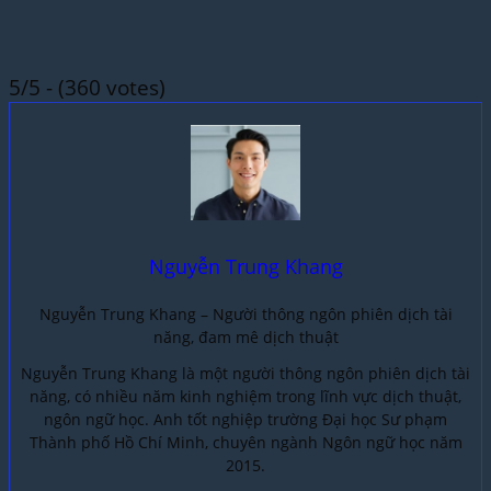
5/5 - (360 votes)
Nguyễn Trung Khang
Nguyễn Trung Khang – Người thông ngôn phiên dịch tài
năng, đam mê dịch thuật
Nguyễn Trung Khang là một người thông ngôn phiên dịch tài
năng, có nhiều năm kinh nghiệm trong lĩnh vực dịch thuật,
ngôn ngữ học. Anh tốt nghiệp trường Đại học Sư phạm
Thành phố Hồ Chí Minh, chuyên ngành Ngôn ngữ học năm
2015.