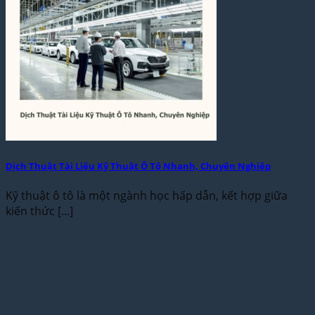
Dịch Thuật Tài Liệu Kỹ Thuật Ô Tô Nhanh, Chuyên Nghiệp
Kỹ thuật ô tô là một ngành học hấp dẫn, kết hợp giữa
kiến thức [...]