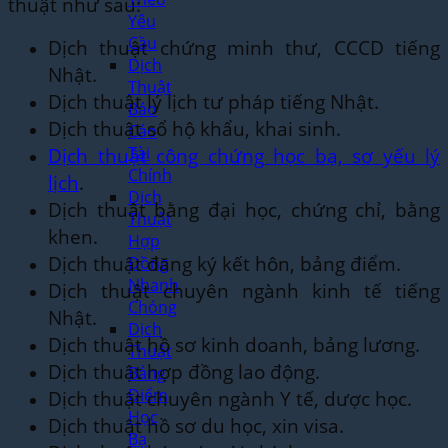
thuật như sau:
Yêu
Cầu
Dịch thuật chứng minh thư, CCCD tiếng
Dịch
Nhật.
Thuật
Dịch thuật lý lịch tư pháp tiếng Nhật.
Báo
Dịch thuật sổ hộ khẩu, khai sinh.
Cáo
Dịch thuật công chứng học bạ, sơ yếu lý
Tài
Chính
lịch
.
Dịch
Dịch thuật bằng đại học, chứng chỉ, bằng
Thuật
khen.
Hợp
Dịch thuật đăng ký kết hôn, bảng điểm.
Đồng
Nhanh
Dịch thuật chuyên ngành kinh tế tiếng
Chóng
Nhật.
Dịch
Dịch thuật hồ sơ kinh doanh, bảng lương.
Thuật
Dịch thuật hợp đồng lao động.
Bảng
Điểm
Dịch thuật chuyên ngành Y tế, dược học.
Học
Dịch thuật hồ sơ du học, xin visa.
Bạ