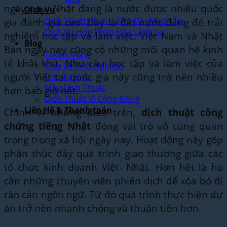
ngày nay, Nhật đang là nước được nhiều quốc
Dịch Vụ
gia đánh giá cao. Đây là đất nước đáng để trải
Dịch Thuật Phim – Phụ Đề Video Clip
Dịch Vụ Hợp Pháp Hóa Lãnh Sự
nghiệm học tập và làm việc. Việt Nam và Nhật
Blog
Bản ngày nay cũng có những mối quan hệ kinh
Tuyển Dụng
tế khắt khít. Nhu cầu học tập và làm việc của
Chia Sẻ Kinh Nghiệm
người Việt tại quốc gia này cũng trở nên nhiều
Góc Tự Học
Mẫu Dịch Thuật
hơn bao giờ hết.
Dịch Thuật Vì Cộng Đồng
Liên Hệ & Thanh toán
Chính vì những điều trên,
dịch thuật công
chứng tiếng Nhật
đóng vai trò vô cùng quan
trọng trong xã hội ngày nay. Hoạt động này góp
phần thúc đẩy quá trình giao thương giữa các
tổ chức kinh doanh Việt- Nhật. Hơn hết là họ
cần những chuyên viên phiên dịch để xóa bỏ đi
rào cản ngôn ngữ. Từ đó quá trình thực hiện dự
án trở nên nhanh chóng và thuận tiên hơn.