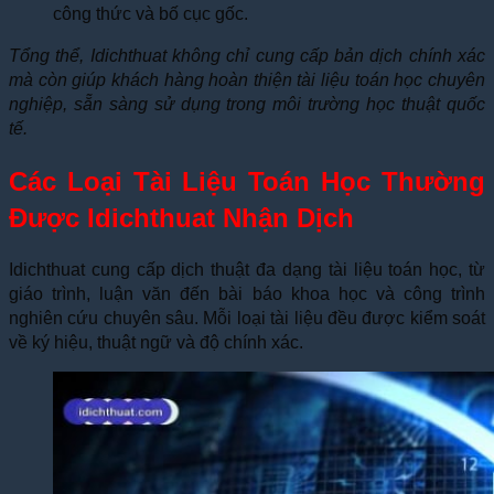
công thức và bố cục gốc.
Tổng thể, Idichthuat không chỉ cung cấp bản dịch chính xác
mà còn giúp khách hàng hoàn thiện tài liệu toán học chuyên
nghiệp, sẵn sàng sử dụng trong môi trường học thuật quốc
tế.
Các Loại Tài Liệu Toán Học Thường
Được Idichthuat Nhận Dịch
Idichthuat cung cấp dịch thuật đa dạng tài liệu toán học, từ
giáo trình, luận văn đến bài báo khoa học và công trình
nghiên cứu chuyên sâu. Mỗi loại tài liệu đều được kiểm soát
về ký hiệu, thuật ngữ và độ chính xác.