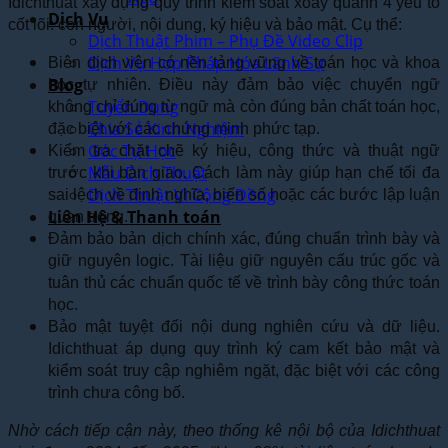
Idichthuat xây dựng quy trình kiểm soát xoay quanh 4 yếu tố
Dịch Vụ
cốt lõi: con người, nội dung, ký hiệu và bảo mật. Cụ thể:
Dịch Thuật Phim – Phụ Đề Video Clip
Dịch Vụ Hợp Pháp Hóa Lãnh Sự
Biên dịch viên có nền tảng vững về toán học và khoa
Blog
học tự nhiên. Điều này đảm bảo việc chuyển ngữ
Tuyển Dụng
không chỉ đúng từ ngữ mà còn đúng bản chất toán học,
Chia Sẻ Kinh Nghiệm
đặc biệt với các chứng minh phức tạp.
Góc Tự Học
Kiểm tra chặt chẽ ký hiệu, công thức và thuật ngữ
Mẫu Dịch Thuật
trước khi bàn giao. Cách làm này giúp hạn chế tối đa
Dịch Thuật Vì Cộng Đồng
sai lệch về định nghĩa, biến số hoặc các bước lập luận
Liên Hệ & Thanh toán
quan trọng.
Đảm bảo bản dịch chính xác, đúng chuẩn trình bày và
giữ nguyên logic. Tài liệu giữ nguyên cấu trúc gốc và
tuân thủ các chuẩn quốc tế về trình bày công thức toán
học.
Bảo mật tuyệt đối nội dung nghiên cứu và dữ liệu.
Idichthuat áp dụng quy trình ký cam kết bảo mật và
kiểm soát truy cập nghiêm ngặt, đặc biệt với các công
trình chưa công bố.
Nhờ cách tiếp cận này, theo thống kê nội bộ của Idichthuat