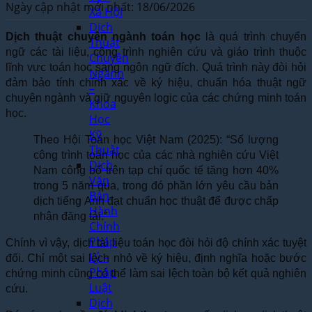
Ngày cập nhật mới nhất: 18/06/2026
Xã Hội
Dịch
Dịch thuật chuyên ngành toán học
là quá trình chuyển
Thuật
ngữ các tài liệu, công trình nghiên cứu và giáo trình thuộc
Chuyên
lĩnh vực toán học sang ngôn ngữ đích. Quá trình này đòi hỏi
Ngành
đảm bảo tính chính xác về ký hiệu, chuẩn hóa thuật ngữ
–
chuyên ngành và giữ nguyên logic của các chứng minh toán
Khoa
học.
Học
Kỹ
Theo Hội Toán học Việt Nam (2025): “Số lượng
Thuật
công trình toán học của các nhà nghiên cứu Việt
Dịch
Nam công bố trên tạp chí quốc tế tăng hơn 40%
Văn
trong 5 năm qua, trong đó phần lớn yêu cầu bản
Bản
dịch tiếng Anh đạt chuẩn học thuật để được chấp
Hành
nhận đăng tải.”
Chính
Pháp
Chính vì vậy, dịch tài liệu toán học đòi hỏi độ chính xác tuyệt
Lý –
đối. Chỉ một sai lệch nhỏ về ký hiệu, định nghĩa hoặc bước
Pháp
chứng minh cũng có thể làm sai lệch toàn bộ kết quả nghiên
Luật
cứu.
Dịch