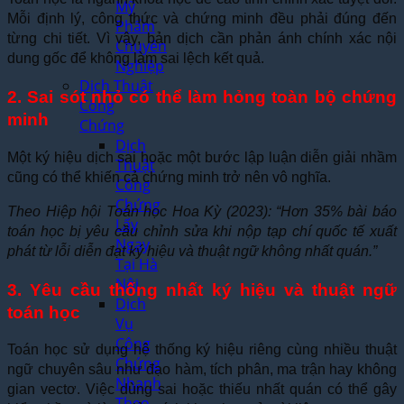
Mỹ
Mỗi định lý, công thức và chứng minh đều phải đúng đến
Phẩm
từng chi tiết. Vì vậy, bản dịch cần phản ánh chính xác nội
Chuyên
dung gốc để không làm sai lệch kết quả.
Nghiệp
Dịch Thuật
2. Sai sót nhỏ có thể làm hỏng toàn bộ chứng
Công
minh
Chứng
Dịch
Một ký hiệu dịch sai hoặc một bước lập luận diễn giải nhầm
Thuật
cũng có thể khiến cả chứng minh trở nên vô nghĩa.
Công
Chứng
Theo Hiệp hội Toán học Hoa Kỳ (2023): “Hơn 35% bài báo
Lấy
toán học bị yêu cầu chỉnh sửa khi nộp tạp chí quốc tế xuất
Ngay
phát từ lỗi diễn đạt ký hiệu và thuật ngữ không nhất quán.”
Tại Hà
Nội
3. Yêu cầu thống nhất ký hiệu và thuật ngữ
Dịch
toán học
Vụ
Công
Toán học sử dụng hệ thống ký hiệu riêng cùng nhiều thuật
Chứng
ngữ chuyên sâu như đạo hàm, tích phân, ma trận hay không
Nhanh
gian vectơ. Việc dùng sai hoặc thiếu nhất quán có thể gây
Theo