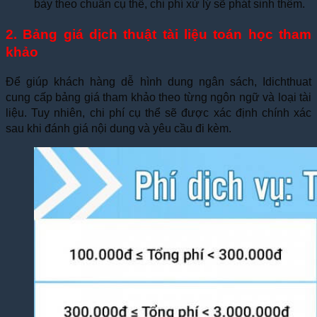
bày theo chuẩn cụ thể, chi phí xử lý sẽ phát sinh thêm.
2. Bảng giá dịch thuật tài liệu toán học tham
khảo
Để giúp khách hàng dễ hình dung ngân sách, Idichthuat
cung cấp bảng giá tham khảo theo từng ngôn ngữ và loại tài
liệu. Tuy nhiên, chi phí cụ thể sẽ được xác định chính xác
sau khi đánh giá nội dung và yêu cầu đi kèm.