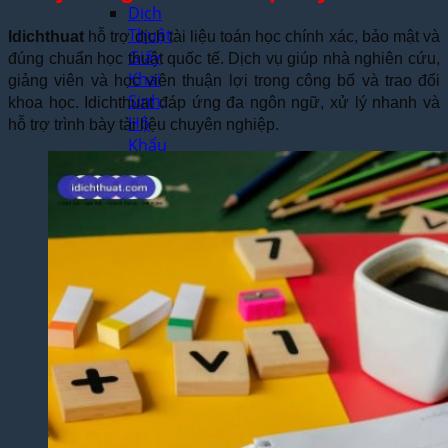
Dịch
Thuật
Idichthuat
hỗ trợ dịch tài liệu toán học chính xác, bảo mật và
Giấy
đúng chuẩn học thuật quốc tế. Dịch vụ giúp nhà nghiên cứu,
Khai
giảng viên và học viên thuận lợi trong công bố và trao đổi
Sinh,
khoa học. Idichthuat đáp ứng đa ngôn ngữ, xử lý nhanh và
Hộ
hỗ trợ trình bày tài liệu chuyên nghiệp.
Khẩu
Dịch Thuật
Đa Ngôn
Ngữ
Dịch
Thuật
Tiếng
Anh
Dịch
Thuật
Tiếng
Trung
Quốc
Dịch