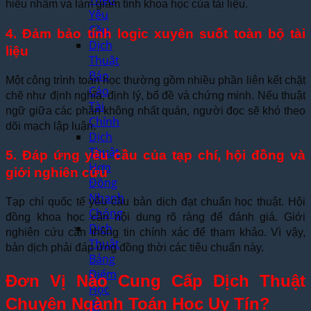
hiểu nhầm và làm giảm tính khoa học của tài liệu.
Yêu
Cầu
4. Đảm bảo tính logic xuyên suốt toàn bộ tài
Dịch
liệu
Thuật
Báo
Một công trình toán học thường gồm nhiều phần liên kết chặt
Cáo
chẽ như định nghĩa, định lý, bổ đề và chứng minh. Nếu thuật
Tài
ngữ giữa các phần không nhất quán, người đọc sẽ khó theo
Chính
dõi mạch lập luận.
Dịch
Thuật
5. Đáp ứng yêu cầu của tạp chí, hội đồng và
Hợp
giới nghiên cứu
Đồng
Nhanh
Tạp chí quốc tế yêu cầu bản dịch đạt chuẩn học thuật. Hội
Chóng
đồng khoa học cần nội dung rõ ràng để đánh giá. Giới
Dịch
nghiên cứu cần thông tin chính xác để tham khảo. Vì vậy,
Thuật
bản dịch phải đáp ứng đồng thời các tiêu chuẩn này.
Bảng
Điểm
Đơn Vị Nào Cung Cấp Dịch Thuật
Học
Chuyên Ngành Toán Học Uy Tín?
Bạ