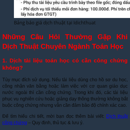
Bảng báo giá dịch thuật tại Idichthuat
Những Câu Hỏi Thường Gặp Khi
Dịch Thuật Chuyên Ngành Toán Học
1. Dịch tài liệu toán học có cần công chứng
không?
Tùy mục đích sử dụng. Nếu tài liệu dùng cho hồ sơ du học,
công nhận văn bằng hoặc làm việc với cơ quan giáo dục
nước ngoài thì cần công chứng. Trong khi đó, các tài liệu
phục vụ nghiên cứu hoặc giảng dạy thông thường không bắt
buộc công chứng nhưng vẫn cần đảm bảo độ chính xác cao.
Để tìm hiểu chi tiết, mời bạn đọc thêm bài viết:
Dịch thuật
công chứng
– Quy định, thủ tục & lưu ý.