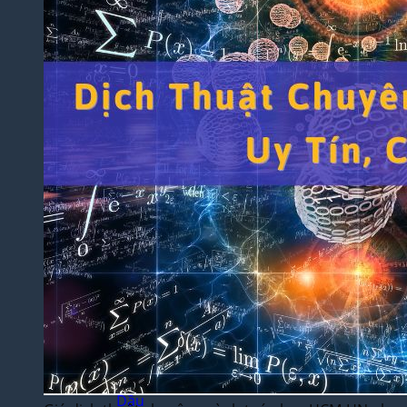
Thuật
Trò
Chơi
Điện
Tử
Dịch
Thuật
Toán
Học
Dịch
Thuật
Xây
Dựng,
Hồ Sơ
Dự
Thầu
Dịch
Thuật
Chuyên
Ngành
Dầu