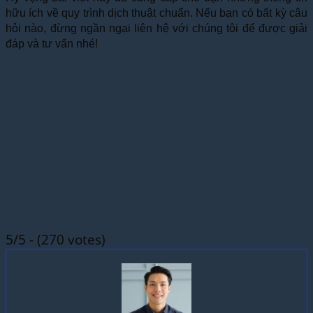
hữu ích về quy trình dịch thuật chuẩn. Nếu bạn có bất kỳ câu
hỏi nào, đừng ngần ngại liên hệ với chúng tôi để được giải
đáp và tư vấn nhé!
5/5 - (270 votes)