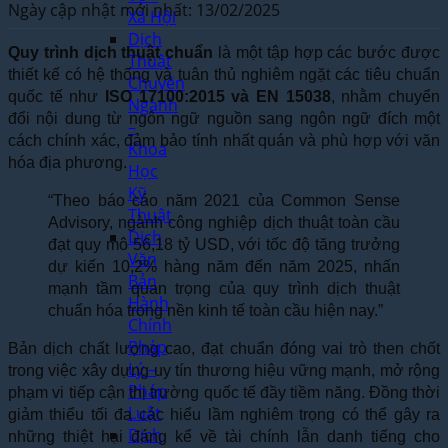
Ngày cập nhật mới nhất: 13/02/2025
Xã Hội
Dịch
Quy trình dịch thuật chuẩn
là một tập hợp các bước được
Thuật
thiết kế có hệ thống và tuân thủ nghiêm ngặt các tiêu chuẩn
Chuyên
quốc tế như
ISO 17100:2015 và EN 15038
, nhằm chuyển
Ngành
đổi nội dung từ ngôn ngữ nguồn sang ngôn ngữ đích một
–
cách chính xác, đảm bảo tính nhất quán và phù hợp với văn
Khoa
hóa địa phương.
Học
Kỹ
“Theo báo cáo năm 2021 của Common Sense
Thuật
Advisory, ngành công nghiệp dịch thuật toàn cầu
Dịch
đạt quy mô 56,18 tỷ USD, với tốc độ tăng trưởng
Văn
dự kiến 10,2% hàng năm đến năm 2025, nhấn
Bản
mạnh tầm quan trọng của quy trình dịch thuật
Hành
chuẩn hóa trong nền kinh tế toàn cầu hiện nay.”
Chính
Pháp
Bản dịch chất lượng cao, đạt chuẩn đóng vai trò then chốt
Lý –
trong việc xây dựng uy tín thương hiệu vững mạnh, mở rộng
Pháp
phạm vi tiếp cận thị trường quốc tế đầy tiềm năng. Đồng thời
Luật
giảm thiểu tối đa các hiểu lầm nghiêm trọng có thể gây ra
Dịch
những thiệt hại đáng kể về tài chính lẫn danh tiếng cho