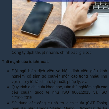
Công ty dịch thuật nhanh, chính xác, giá tốt
Thế mạnh của idichthuat:
Đội ngũ biên dịch viên và hiệu đính viên giàu kinh
nghiệm, có trình độ chuyên môn cao trong nhiều lĩnh
vực như y tế, tài chính, kỹ thuật, pháp lý, v.v.
Quy trình dịch thuật khoa học, tuân thủ nghiêm ngặt các
tiêu chuẩn quốc tế như ISO 9001:2015 và ISO
17100:2015.
Sử dụng các công cụ hỗ trợ dịch thuật (CAT Tools)
hiện đại như Trados Studio, MemoQ, Wordfast để tối