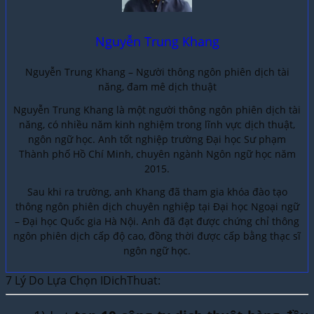
Nguyễn Trung Khang
Nguyễn Trung Khang – Người thông ngôn phiên dịch tài
năng, đam mê dịch thuật
Nguyễn Trung Khang là một người thông ngôn phiên dịch tài
năng, có nhiều năm kinh nghiệm trong lĩnh vực dịch thuật,
ngôn ngữ học. Anh tốt nghiệp trường Đại học Sư phạm
Thành phố Hồ Chí Minh, chuyên ngành Ngôn ngữ học năm
2015.
Sau khi ra trường, anh Khang đã tham gia khóa đào tạo
thông ngôn phiên dịch chuyên nghiệp tại Đại học Ngoại ngữ
– Đại học Quốc gia Hà Nội. Anh đã đạt được chứng chỉ thông
ngôn phiên dịch cấp độ cao, đồng thời được cấp bằng thạc sĩ
ngôn ngữ học.
7 Lý Do Lựa Chọn IDichThuat: