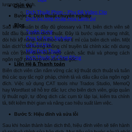
lượng bản dịch.
Dịch Vụ
Dịch Thuật Phim – Phụ Đề Video Clip
Bước 4: Dịch thuật chuyên nghiệp
Dịch Vụ Hợp Pháp Hóa Lãnh Sự
Blog
Sau khi chuẩn bị đầy đủ glossary và TM, biên dịch viên sẽ
Tuyển Dụng
bắt đầu quá trình dịch thuật. Đây là bước quan trọng nhất,
Chia Sẻ Kinh Nghiệm
đòi hỏi kỹ năng, kiến thức và sự tỉ mỉ của biên dịch viên. Một
Góc Tự Học
bản dịch chất lượng không chỉ truyền tải chính xác nội dung
Mẫu Dịch Thuật
mà còn phải đảm bảo ngữ cảnh, sắc thái và phong cách
Dịch Thuật Vì Cộng Đồng
ngôn ngữ phù hợp với văn bản gốc.
Liên Hệ & Thanh toán
Biên dịch viên cần nắm vững các kỹ thuật dịch thuật và tuân
thủ các quy tắc ngữ pháp, chính tả và dấu câu của ngôn ngữ
đích. Việc sử dụng CAT tools như Trados Studio, MemoQ
hay Wordfast sẽ hỗ trợ đắc lực cho biên dịch viên, giúp quản
lý thuật ngữ, tự động dịch các cụm từ lặp lại, kiểm tra chính
tả, tiết kiệm thời gian và nâng cao hiệu suất làm việc.
Bước 5: Hiệu đính và sửa lỗi
Sau khi hoàn thành bản dịch thô, hiệu đính viên sẽ tiến hành
rà soát và chỉnh sửa bản dịch. Mục tiêu của bước này là phát