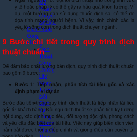
Ngăn ngừa rủi ro: Một lỗi dịch thuật nhỏ trong lĩnh vực
Mỹ
y tế hoặc pháp lý có thể gây ra hậu quả khôn lường. Ví
Phẩm
dụ, một hướng dẫn sử dụng thuốc dịch sai có thể đe
Chuyên
dọa tính mạng người bệnh. Vì vậy, tính chính xác là
Nghiệp
yếu tố sống còn trong dịch thuật chuyên ngành.
Dịch Thuật
Công
9 Bước chi tiết trong quy trình dịch
Chứng
Dịch
thuật chuẩn
Thuật
Công
Để đảm bảo chất lượng bản dịch, quy trình dịch thuật chuẩn
Chứng
bao gồm 9 bước:
Lấy
Ngay
Bước 1: Tiếp nhận, phân tích tài liệu gốc và xác
Tại Hà
định phạm vi dự án
Nội
Dịch
Bước đầu tiên trong quy trình dịch thuật là tiếp nhận tài liệu
Vụ
gốc từ khách hàng. Đội ngũ dịch thuật sẽ phân tích kỹ lưỡng
Công
nội dung, xác định mục tiêu, đối tượng độc giả, phong cách
Chứng
và yêu cầu đặc biệt của tài liệu. Việc này giúp biên dịch viên
Nhanh
nắm bắt được thông điệp chính và giọng điệu cần truyền tải
Theo
trong bản dịch.