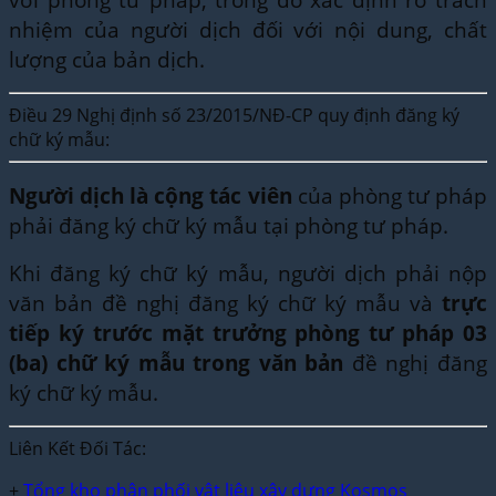
nhiệm của người dịch đối với nội dung, chất
lượng của bản dịch.
Điều 29 Nghị định số 23/2015/NĐ-CP quy định đăng ký
chữ ký mẫu:
Người dịch là cộng tác viên
của phòng tư pháp
phải đăng ký chữ ký mẫu tại phòng tư pháp.
Khi đăng ký chữ ký mẫu, người dịch phải nộp
văn bản đề nghị đăng ký chữ ký mẫu và
trực
tiếp ký trước mặt trưởng phòng tư pháp 03
(ba) chữ ký mẫu trong văn bản
đề nghị đăng
ký chữ ký mẫu.
Liên Kết Đối Tác:
+
Tổng kho phân phối vật liệu xây dựng Kosmos