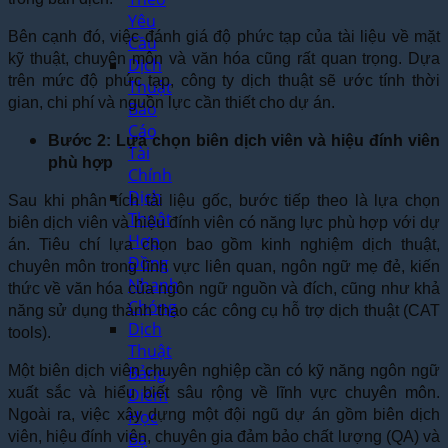
Yêu
Bên cạnh đó, việc đánh giá độ phức tạp của tài liệu về mặt
Cầu
kỹ thuật, chuyên môn và văn hóa cũng rất quan trọng. Dựa
Dịch
trên mức độ phức tạp, công ty dịch thuật sẽ ước tính thời
Thuật
gian, chi phí và nguồn lực cần thiết cho dự án.
Báo
Cáo
Bước 2: Lựa chọn biên dịch viên và hiệu đính viên
Tài
phù hợp
Chính
Dịch
Sau khi phân tích tài liệu gốc, bước tiếp theo là lựa chọn
Thuật
biên dịch viên và hiệu đính viên có năng lực phù hợp với dự
Hợp
án. Tiêu chí lựa chọn bao gồm kinh nghiệm dịch thuật,
Đồng
chuyên môn trong lĩnh vực liên quan, ngôn ngữ mẹ đẻ, kiến
Nhanh
thức về văn hóa của ngôn ngữ nguồn và đích, cũng như khả
Chóng
năng sử dụng thành thạo các công cụ hỗ trợ dịch thuật (CAT
Dịch
tools).
Thuật
Một biên dịch viên chuyên nghiệp cần có kỹ năng ngôn ngữ
Bảng
xuất sắc và hiểu biết sâu rộng về lĩnh vực chuyên môn.
Điểm
Ngoài ra, việc xây dựng một đội ngũ dự án gồm biên dịch
Học
viên, hiệu đính viên, chuyên gia đảm bảo chất lượng (QA) và
Bạ