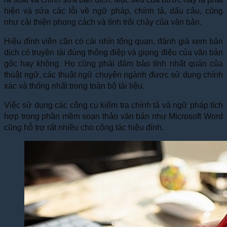
hiện và sửa các lỗi về ngữ pháp, chính tả, dấu câu, cũng
như cải thiện phong cách và tính trôi chảy của văn bản.
Hiệu đính viên cần có cái nhìn tổng quan, đánh giá xem bản
dịch có truyền tải đúng thông điệp và giọng điệu của văn bản
gốc hay không. Họ cũng phải đảm bảo tính nhất quán của
thuật ngữ, các thuật ngữ chuyên ngành được sử dụng chính
xác và thống nhất trong toàn bộ tài liệu.
Việc sử dụng các công cụ kiểm tra chính tả và ngữ pháp tích
hợp trong phần mềm soạn thảo văn bản như Microsoft Word
cũng hỗ trợ rất nhiều cho công tác hiệu đính.