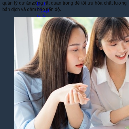
quản lý dự án cũng rất quan trọng để tối ưu hóa chất lượng
Dịch
bản dịch và đảm bảo tiến độ.
Thuật
Giấy
Khai
Sinh,
Hộ
Khẩu
Dịch Thuật
Đa Ngôn
Ngữ
Dịch
Thuật
Tiếng
Anh
Dịch
Thuật
Tiếng
Trung
Quốc
Dịch