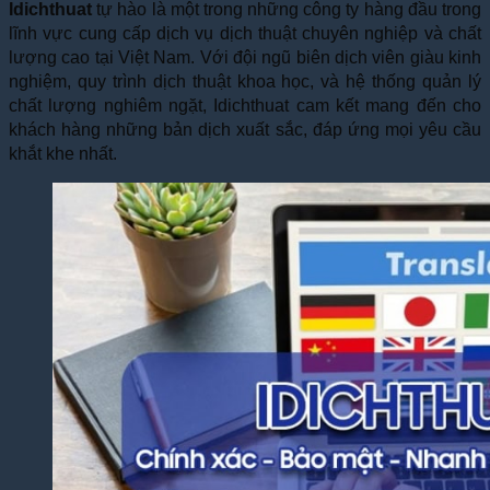
Idichthuat
tự hào là một trong những công ty hàng đầu trong
lĩnh vực cung cấp dịch vụ dịch thuật chuyên nghiệp và chất
lượng cao tại Việt Nam. Với đội ngũ biên dịch viên giàu kinh
nghiệm, quy trình dịch thuật khoa học, và hệ thống quản lý
chất lượng nghiêm ngặt, Idichthuat cam kết mang đến cho
khách hàng những bản dịch xuất sắc, đáp ứng mọi yêu cầu
khắt khe nhất.