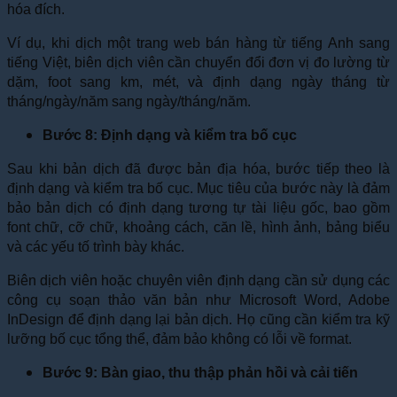
hóa đích.
Ví dụ, khi dịch một trang web bán hàng từ tiếng Anh sang
tiếng Việt, biên dịch viên cần chuyển đổi đơn vị đo lường từ
dặm, foot sang km, mét, và định dạng ngày tháng từ
tháng/ngày/năm sang ngày/tháng/năm.
Bước 8: Định dạng và kiểm tra bố cục
Sau khi bản dịch đã được bản địa hóa, bước tiếp theo là
định dạng và kiểm tra bố cục. Mục tiêu của bước này là đảm
bảo bản dịch có định dạng tương tự tài liệu gốc, bao gồm
font chữ, cỡ chữ, khoảng cách, căn lề, hình ảnh, bảng biểu
và các yếu tố trình bày khác.
Biên dịch viên hoặc chuyên viên định dạng cần sử dụng các
công cụ soạn thảo văn bản như Microsoft Word, Adobe
InDesign để định dạng lại bản dịch. Họ cũng cần kiểm tra kỹ
lưỡng bố cục tổng thể, đảm bảo không có lỗi về format.
Bước 9: Bàn giao, thu thập phản hồi và cải tiến