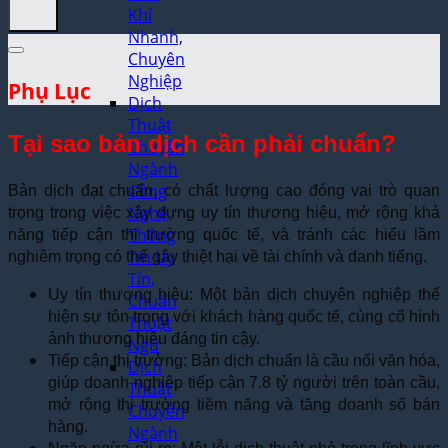
Khí
Nhanh,
Chuyên
Nghiệp
Phụ Lục
Dịch
Thuật
Tại sao bản dịch cần phải chuẩn?
Chuyên
Ngành
Công
Bản dịch đạt chuẩn, có chất lượng cao đóng vai trò quan
Nghệ
trọng trong việc xây dựng uy tín thương hiệu, mở rộng khả
Thông
năng tiếp cận thị trường quốc tế, và tránh các hiểu lầm
Tin Uy
nghiêm trọng có thể gây thiệt hại về tài chính và danh tiếng.
Tín,
Uy tín thương hiệu: Một bản dịch chuyên nghiệp thể
Chuẩn
hiện sự tôn trọng với khách hàng quốc tế, củng cố hình
Thuật
ảnh thương hiệu đáng tin cậy.
Ngữ
Tiếp cận thị trường: Bản dịch chuẩn là cầu nối văn hóa,
Dịch
giúp doanh nghiệp tiếp cận 7.8 tỷ người trên toàn cầu,
Thuật
mở rộng thị trường tiềm năng và tăng doanh số bán
Chuyên
hàng.
Ngành