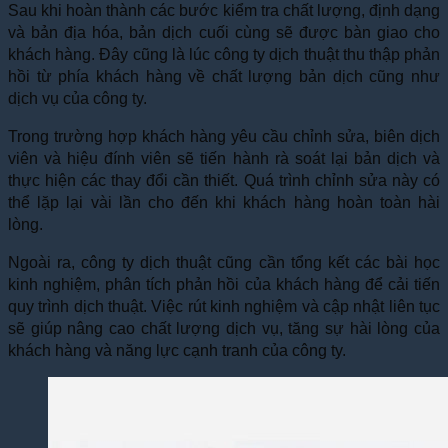
Sau khi hoàn thành các bước kiểm tra chất lượng, định dạng
và bản địa hóa, bản dịch cuối cùng sẽ được bàn giao cho
khách hàng. Đây cũng là lúc công ty dịch thuật thu thập phản
hồi từ phía khách hàng về chất lượng bản dịch cũng như
dịch vụ của công ty.
Trong trường hợp khách hàng yêu cầu chỉnh sửa, biên dịch
viên và hiệu đính viên sẽ tiến hành rà soát lại bản dịch và
thực hiện các thay đổi cần thiết. Quá trình chỉnh sửa này có
thể lặp lại vài lần cho đến khi khách hàng hoàn toàn hài
lòng.
Ngoài ra, công ty dịch thuật cũng cần tổng kết các bài học
kinh nghiệm, phân tích phản hồi của khách hàng để cải tiến
quy trình dịch thuật. Việc rút kinh nghiệm và cập nhật liên tục
sẽ giúp nâng cao chất lượng dịch vụ, tăng sự hài lòng của
khách hàng và năng lực cạnh tranh của công ty.