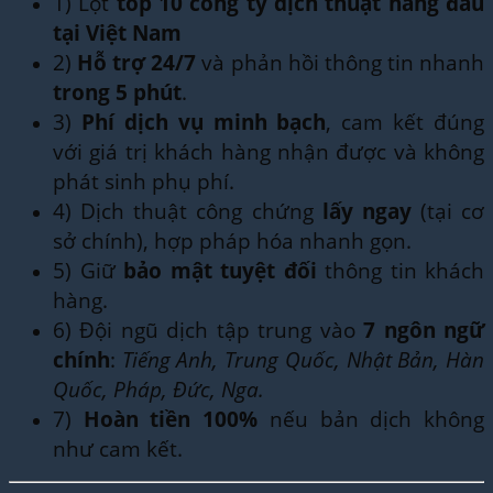
1) Lọt
top 10 công ty dịch thuật hàng đầu
tại Việt Nam
2)
Hỗ trợ 24/7
và phản hồi thông tin nhanh
trong 5 phút
.
3)
Phí dịch vụ minh bạch
, cam kết đúng
với giá trị khách hàng nhận được và không
phát sinh phụ phí.
4) Dịch thuật công chứng
lấy ngay
(tại cơ
sở chính), hợp pháp hóa nhanh gọn.
5) Giữ
bảo mật tuyệt đối
thông tin khách
hàng.
6) Đội ngũ dịch tập trung vào
7 ngôn ngữ
chính
:
Tiếng Anh, Trung Quốc, Nhật Bản, Hàn
Quốc, Pháp, Đức, Nga.
7)
Hoàn tiền 100%
nếu bản dịch không
như cam kết.