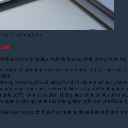
hanh, chuyên nghiệp
c bạ
Idichthuat áp dụng hệ tiêu chuẩn kiểm soát chất lượng nhiều lớp.
n không chỉ giỏi ngôn ngữ mà còn am hiểu cấu trúc giáo dục c
 điểm.
đương trong chuyển đổi GPA, tín chỉ và xếp loại học lực, đảm 
 điểm gốc (môn học, số tín chỉ, điểm số), giúp hội đồng tuyển 
 nghĩa 100%, không suy diễn, không hiệu chỉnh số liệu dưới bất
quản lý theo quy trình bảo mật nghiêm ngặt, hạn chế tối đa rủi r
ất quán trong dịch thuật học thuật là yếu tố then chốt ảnh hưởn