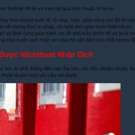
ược thiết kế để tối ưu toàn bộ quá trình chuẩn bị hồ sơ:
bày theo format quốc tế, rõ ràng, logic, giúp nâng cao độ tin c
 về chứng thực tư pháp, rút ngắn thời gian hoàn thiện hồ sơ.
ngữ và định dạng giúp tránh các lỗi phổ biến khiến hồ sơ bị từ ch
ong mùa tuyển sinh hoặc xin visa mà vẫn đảm bảo chất lượng đầ
Được Idichthuat Nhận Dịch
ậc học từ phổ thông đến sau đại học, với tiêu chuẩn chuẩn hó
thuật và phù hợp yêu cầu xét duyệt.