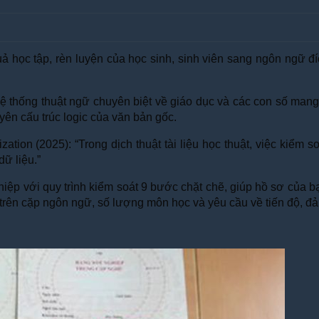
uả học tập, rèn luyện của học sinh, sinh viên sang ngôn ngữ đ
thống thuật ngữ chuyên biệt về giáo dục và các con số mang tí
ên cấu trúc logic của văn bản gốc.
ization (2025): “Trong dịch thuật tài liệu học thuật, việc kiể
ữ liệu.”
hiệp với quy trình kiểm soát 9 bước chặt chẽ, giúp hồ sơ của 
ựa trên cặp ngôn ngữ, số lượng môn học và yêu cầu về tiến độ, 