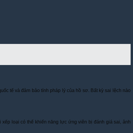
uốc tế và đảm bảo tính pháp lý của hồ sơ. Bất kỳ sai lệch nào
i xếp loại có thể khiến năng lực ứng viên bị đánh giá sai, ảnh