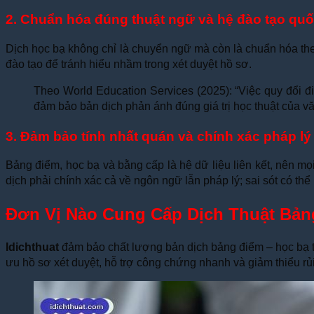
2. Chuẩn hóa đúng thuật ngữ và hệ đào tạo quố
Dịch học bạ không chỉ là chuyển ngữ mà còn là chuẩn hóa th
đào tạo để tránh hiểu nhầm trong xét duyệt hồ sơ.
Theo World Education Services (2025): “Việc quy đổi đ
đảm bảo bản dịch phản ánh đúng giá trị học thuật của v
3. Đảm bảo tính nhất quán và chính xác pháp lý
Bảng điểm, học bạ và bằng cấp là hệ dữ liệu liên kết, nên mọ
dịch phải chính xác cả về ngôn ngữ lẫn pháp lý; sai sót có thể 
Đơn Vị Nào Cung Cấp Dịch Thuật Bản
Idichthuat
đảm bảo chất lượng bản dịch bảng điểm – học bạ thô
ưu hồ sơ xét duyệt, hỗ trợ công chứng nhanh và giảm thiểu rủi 