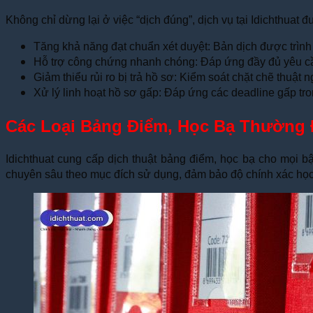
Không chỉ dừng lại ở việc “dịch đúng”, dịch vụ tại Idichthuat đ
Tăng khả năng đạt chuẩn xét duyệt: Bản dịch được trình 
Hỗ trợ công chứng nhanh chóng: Đáp ứng đầy đủ yêu cầu
Giảm thiểu rủi ro bị trả hồ sơ: Kiểm soát chặt chẽ thuật 
Xử lý linh hoạt hồ sơ gấp: Đáp ứng các deadline gấp tr
Các Loại Bảng Điểm, Học Bạ Thường 
Idichthuat cung cấp dịch thuật bảng điểm, học bạ cho mọi b
chuyên sâu theo mục đích sử dụng, đảm bảo độ chính xác học 