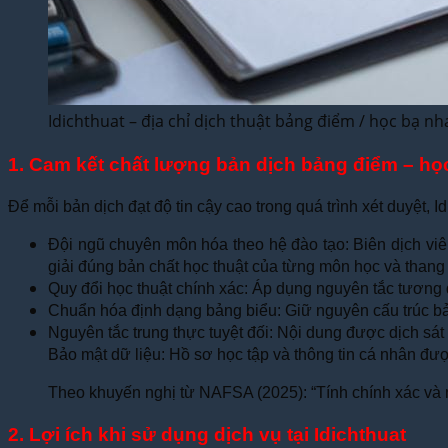
Idichthuat – địa chỉ dịch thuật bảng điểm / học bạ n
1. Cam kết chất lượng bản dịch bảng điểm – họ
Để mỗi bản dịch đạt độ tin cậy cao trong quá trình xét duyệt, 
Đội ngũ chuyên môn hóa theo hệ đào tạo: Biên dịch viê
giải đúng bản chất học thuật của từng môn học và thang
Quy đổi học thuật chính xác: Áp dụng nguyên tắc tương 
Chuẩn hóa định dạng bảng biểu: Giữ nguyên cấu trúc bảng
Nguyên tắc trung thực tuyệt đối: Nội dung được dịch sát
Bảo mật dữ liệu: Hồ sơ học tập và thông tin cá nhân được 
Theo khuyến nghị từ NAFSA (2025): “Tính chính xác và nh
2. Lợi ích khi sử dụng dịch vụ tại Idichthuat