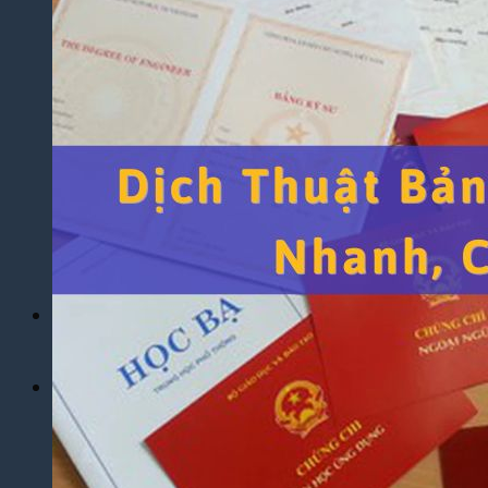
Yêu Cầu
Dịch Thuật Báo Cáo Tài Chính
Dịch Thuật Hợp Đồng Nhanh Chóng
Dịch Thuật Bảng Điểm Học Bạ
Dịch Thuật Giấy Khai Sinh, Hộ Khẩu
Dịch Thuật Đa Ngôn Ngữ
Dịch Thuật Tiếng Anh
Dịch Thuật Tiếng Trung Quốc
Dịch Thuật Tiếng Nhật Bản
Dịch Thuật Tiếng Hàn Quốc
Dịch Thuật Tiếng Pháp
Dịch Thuật Tiếng Đức
Dịch Thuật Tiếng Nga
Dịch Vụ
Dịch Thuật Phim – Phụ Đề Video Clip
Dịch Vụ Hợp Pháp Hóa Lãnh Sự
Blog
Tuyển Dụng
Chia Sẻ Kinh Nghiệm
Góc Tự Học
Mẫu Dịch Thuật