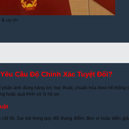
 & uy tín
 Yêu Cầu Độ Chính Xác Tuyệt Đối?
để phản ánh đúng năng lực học thuật, chuẩn hóa theo hệ thống q
ng hoặc quá trình xử lý hồ sơ.
huật
cốt lõi. Sai sót trong quy đổi thang điểm, đơn vị hoặc diễn giả