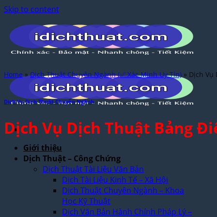
Skip to content
Home
»
Dịch Thuật Chuyên Ngành (✅ Xác Minh Uy Tín)
»
Dịch Vụ 
Dịch Vụ Dịch Thuật Chuyên Ngành
Dịch Vụ Dịch Thuật Bảng Đi
Giới thiệu
Dịch Thuật – Công Chứng
Dịch Thuật Tài Liệu Văn Bản
Dịch Tài Liệu Kinh Tế – Xã Hội
Dịch Thuật Chuyên Ngành – Khoa
Học Kỹ Thuật
Dịch Văn Bản Hành Chính Pháp Lý –