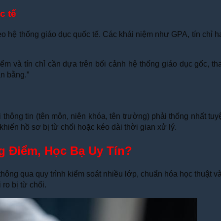
c tế
eo hệ thống giáo dục quốc tế. Các khái niệm như GPA, tín chỉ 
iểm và tín chỉ cần dựa trên bối cảnh hệ thống giáo dục gốc, 
ăn bằng.”
i thông tin (tên môn, niên khóa, tên trường) phải thống nhất t
khiến hồ sơ bị từ chối hoặc kéo dài thời gian xử lý.
g Điểm, Học Bạ Uy Tín?
ng qua quy trình kiểm soát nhiều lớp, chuẩn hóa học thuật và đ
ro bị từ chối.