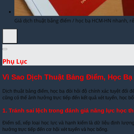
Dịch Thuật Vì Cộng Đồng
Liên Hệ & Thanh toán
Giá dịch thuật bảng điểm / học bạ HCM-HN nhanh, rẻ
Phụ Lục
Vì Sao Dịch Thuật Bảng Điểm, Học Bạ
Dịch thuật bảng điểm, học bạ đòi hỏi độ chính xác tuyệt đối 
cũng có thể ảnh hưởng trực tiếp đến kết quả xét tuyển, học bổ
1. Tránh sai lệch trong đánh giá năng lực học t
Điểm số, xếp loại học lực và hạnh kiểm là dữ liệu định lượng 
hưởng trực tiếp đến cơ hội xét tuyển và học bổng.