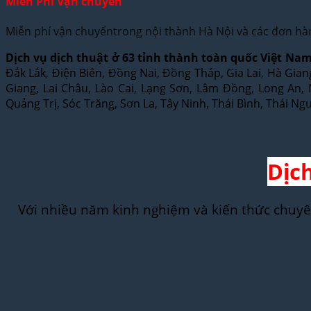
Miễn Phí Vận chuyển
Miễn phí vận chuyểntrong nội thành Hà Nội và các đơn hà
Dịch vụ dịch thuật ở 63 tỉnh thành toàn quốc Việt Nam
Đắk Lắk, Điện Biên, Đồng Nai, Đồng Tháp, Gia Lai, Hà Gia
Giang, Lai Châu, Lào Cai, Lạng Sơn, Lâm Đồng, Long An
Quảng Trị, Sóc Trăng, Sơn La, Tây Ninh, Thái Bình, Thái N
Dịc
Với nhiều năm kinh nghiệm và kiến thức chuyê