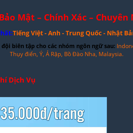
ảo Mật – Chính Xác – Chuyên 
hất:
Tiếng Việt - Anh - Trung Quốc - Nhật Bả
1 đội biên tập cho các nhóm ngôn ngữ sau:
Indon
Thụy điển, Ý, Ả Rập, Bồ Đào Nha, Malaysia.
hí Dịch Vụ