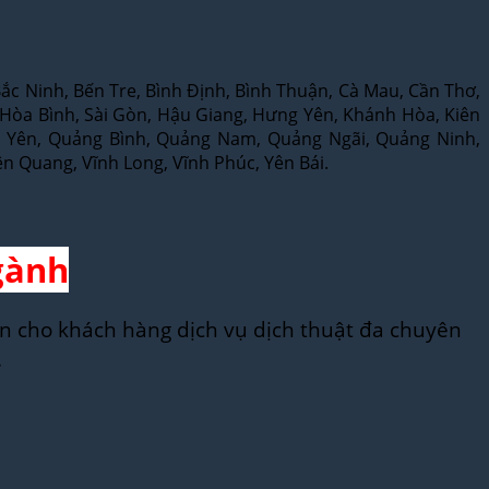
Bắc Ninh, Bến Tre, Bình Định, Bình Thuận, Cà Mau, Cần Thơ,
, Hòa Bình, Sài Gòn, Hậu Giang, Hưng Yên, Khánh Hòa, Kiên
hú Yên, Quảng Bình, Quảng Nam, Quảng Ngãi, Quảng Ninh,
ên Quang, Vĩnh Long, Vĩnh Phúc, Yên Bái.
gành
n cho khách hàng dịch vụ dịch thuật đa chuyên
.