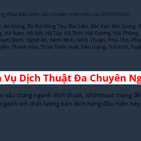
ng thỏa điều kiện vận chuyển miễn phí của IDICHTHUAT.
:
An Giang, Bà Rịa-Vũng Tàu, Bạc Liêu, Bắc Kạn, Bắc Giang, 
ng, Hà Nam, Hà Nội, Hà Tây, Hà Tĩnh, Hải Dương, Hải Phòng
, Nam Định, Nghệ An, Ninh Bình, Ninh Thuận, Phú Thọ, P
guyên, Thanh Hóa, Thừa Thiên Huế, Tiền Giang, Trà Vinh, Tuy
h Vụ Dịch Thuật Đa Chuyên N
n sâu trong ngành dịch thuật, Idichthuat mang đế
ngành với chất lượng bản dịch hàng đầu hiện nay