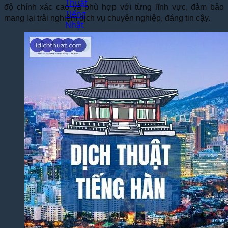
Thuật
độ chính xác cao và phù hợp với từng lĩnh vực, đảm bảo
Tiếng
mang lại trải nghiệm dịch vụ chuyên nghiệp, đáng tin cậy.
Nhật
Bản
Dịch
Thuật
Tiếng
Hàn
Quốc
Dịch
Thuật
Tiếng
Pháp
Dịch
Thuật
Tiếng
Đức
Dịch
Thuật
Tiếng
Nga