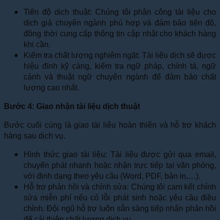
Tiến độ dịch thuật: Chúng tôi phân công tài liệu cho
dịch giả chuyên ngành phù hợp và đảm bảo tiến độ,
đồng thời cung cấp thông tin cập nhật cho khách hàng
khi cần.
Kiểm tra chất lượng nghiêm ngặt: Tài liệu dịch sẽ được
hiệu đính kỹ càng, kiểm tra ngữ pháp, chính tả, ngữ
cảnh và thuật ngữ chuyên ngành để đảm bảo chất
lượng cao nhất.
Bước 4: Giao nhận tài liệu dịch thuật
Bước cuối cùng là giao tài liệu hoàn thiện và hỗ trợ khách
hàng sau dịch vụ.
Hình thức giao tài liệu: Tài liệu được gửi qua email,
chuyển phát nhanh hoặc nhận trực tiếp tại văn phòng,
với định dạng theo yêu cầu (Word, PDF, bản in,…).
Hỗ trợ phản hồi và chỉnh sửa: Chúng tôi cam kết chỉnh
sửa miễn phí nếu có lỗi phát sinh hoặc yêu cầu điều
chỉnh. Đội ngũ hỗ trợ luôn sẵn sàng tiếp nhận phản hồi
để cải thiện chất lượng dịch vụ.