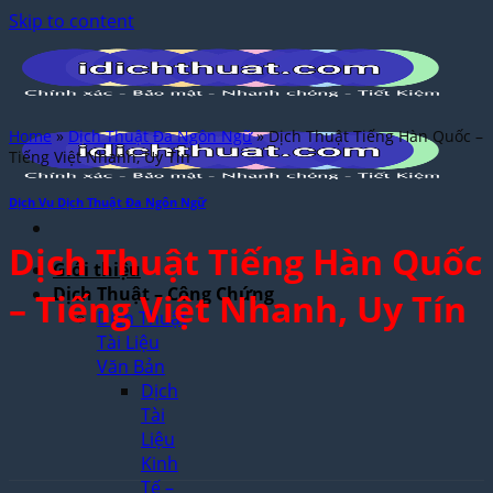
Skip to content
Home
»
Dịch Thuật Đa Ngôn Ngữ
»
Dịch Thuật Tiếng Hàn Quốc –
Tiếng Việt Nhanh, Uy Tín
Dịch Vụ Dịch Thuật Đa Ngôn Ngữ
Dịch Thuật Tiếng Hàn Quốc
Giới thiệu
Dịch Thuật – Công Chứng
– Tiếng Việt Nhanh, Uy Tín
Dịch Thuật
Tài Liệu
Văn Bản
Dịch
Tài
Liệu
Kinh
Tế –