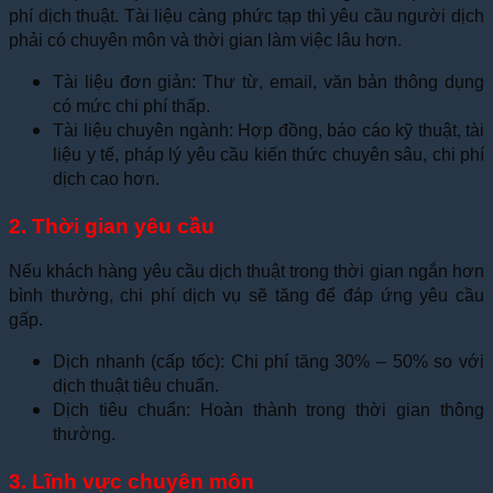
phí dịch thuật. Tài liệu càng phức tạp thì yêu cầu người dịch
phải có chuyên môn và thời gian làm việc lâu hơn.
Tài liệu đơn giản: Thư từ, email, văn bản thông dụng
có mức chi phí thấp.
Tài liệu chuyên ngành: Hợp đồng, báo cáo kỹ thuật, tài
liệu y tế, pháp lý yêu cầu kiến thức chuyên sâu, chi phí
dịch cao hơn.
2. Thời gian yêu cầu
Nếu khách hàng yêu cầu dịch thuật trong thời gian ngắn hơn
bình thường, chi phí dịch vụ sẽ tăng để đáp ứng yêu cầu
gấp.
Dịch nhanh (cấp tốc): Chi phí tăng 30% – 50% so với
dịch thuật tiêu chuẩn.
Dịch tiêu chuẩn: Hoàn thành trong thời gian thông
thường.
3. Lĩnh vực chuyên môn