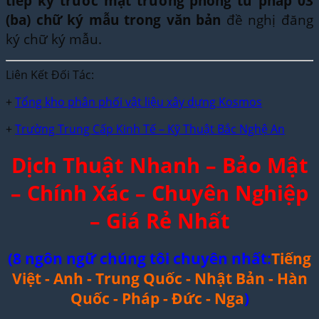
tiếp ký trước mặt trưởng phòng tư pháp 03
(ba) chữ ký mẫu trong văn bản
đề nghị đăng
ký chữ ký mẫu.
Liên Kết Đối Tác:
+
Tổng kho phân phối vật liệu xây dựng Kosmos
+
Trường Trung Cấp Kinh Tế – Kỹ Thuật Bắc Nghệ An
Dịch Thuật Nhanh – Bảo Mật
– Chính Xác – Chuyên Nghiệp
– Giá Rẻ Nhất
(8 ngôn ngữ chúng tôi chuyên nhất:
Tiếng
Việt - Anh - Trung Quốc - Nhật Bản - Hàn
Quốc - Pháp - Đức - Nga
)