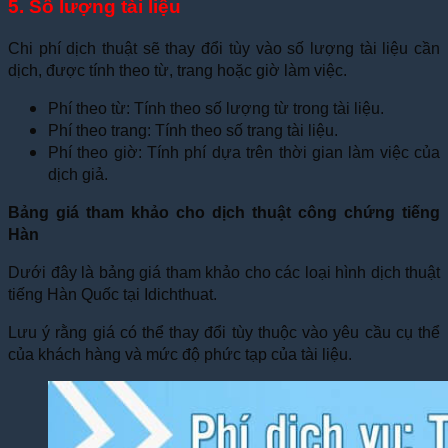
5. Số lượng tài liệu
Chi phí dịch thuật sẽ thay đổi tùy vào số lượng tài liệu cần
dịch, được tính theo từ, trang hoặc giờ làm việc.
Phí theo từ: Tính theo số lượng từ trong tài liệu.
Phí theo trang: Tính theo số trang tài liệu.
Phí theo giờ: Tính phí dựa trên thời gian làm việc của
dịch giả.
Bảng giá tham khảo cho dịch thuật công chứng tiếng
Hàn
Dưới đây là bảng giá tham khảo cho các loại hình dịch thuật
tiếng Hàn Quốc tại Idichthuat.
Lưu ý rằng giá có thể thay đổi tùy thuộc vào yêu cầu cụ thể
của khách hàng và mức độ phức tạp của tài liệu.