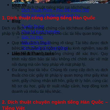
Dịch Vụ
Dịch vụ dịch thuật tiếng Hàn tại Idichthuat
Dịch Thuật Phim – Phụ Đề Video Clip
Dịch Vụ Hợp Pháp Hóa Lãnh Sự
1. Dịch thuật công chứng tiếng Hàn Quốc
Blog
Tuyển Dụng
Dịch vụ dịch thuật công chứng của Idichthuat đảm bảo tính
Chia Sẻ Kinh Nghiệm
pháp lý và chính xác, phù hợp cho các tài liệu quan trọng.
Góc Tự Học
Mẫu Dịch Thuật
Quy trình dịch công chứng rõ ràng: Tài liệu được dịch
Dịch Thuật Vì Cộng Đồng
bởi các chuyên gia ngôn ngữ giàu kinh nghiệm, sau đó
Liên Hệ & Thanh toán
chuyển đến cơ quan công chứng để xác thực. Quy
trình này đảm bảo tài liệu không chỉ chính xác về mặt
nội dung mà còn hợp pháp về mặt pháp lý.
Đa dạng loại tài liệu: Chúng tôi cung cấp dịch vụ dịch
thuật cho các giấy tờ pháp lý quan trọng như giấy khai
sinh, giấy chứng nhận kết hôn, giấy tờ ly hôn, cùng các
hồ sơ du học, giấy tờ xuất nhập cảnh, hợp đồng kinh
doanh và nhiều tài liệu khác.
2. Dịch thuật chuyên ngành tiếng Hàn Quốc –
Tiếng Việt