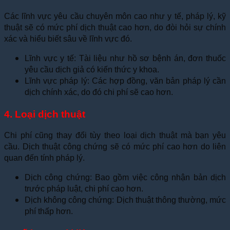
Các lĩnh vực yêu cầu chuyên môn cao như y tế, pháp lý, kỹ
thuật sẽ có mức phí dịch thuật cao hơn, do đòi hỏi sự chính
xác và hiểu biết sâu về lĩnh vực đó.
Lĩnh vực y tế: Tài liệu như hồ sơ bệnh án, đơn thuốc
yêu cầu dịch giả có kiến thức y khoa.
Lĩnh vực pháp lý: Các hợp đồng, văn bản pháp lý cần
dịch chính xác, do đó chi phí sẽ cao hơn.
4. Loại dịch thuật
Chi phí cũng thay đổi tùy theo loại dịch thuật mà bạn yêu
cầu. Dịch thuật công chứng sẽ có mức phí cao hơn do liên
quan đến tính pháp lý.
Dịch công chứng: Bao gồm việc công nhận bản dịch
trước pháp luật, chi phí cao hơn.
Dịch không công chứng: Dịch thuật thông thường, mức
phí thấp hơn.