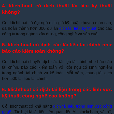
4. Idichthuat có dịch thuật tài liệu kỹ thuật
không?
Có, Idichthuat có đội ngũ dịch giả kỹ thuật chuyên môn cao,
đã hoàn thành hơn 300 dự án
dịch tài liệu kỹ thuật
cho các
công ty trong ngành xây dựng, công nghệ và sản xuất.
5. Idichthuat có dịch các tài liệu tài chính như
báo cáo kiểm toán không?
Có, Idichthuat chuyên dịch các tài liệu tài chính như báo cáo
tài chính, báo cáo kiểm toán với đội ngũ có kinh nghiệm
trong ngành tài chính và kế toán. Mỗi năm, chúng tôi dịch
hơn 500 tài liệu tài chính.
6. Idichthuat có dịch tài liệu trong các lĩnh vực
kỹ thuật công nghệ cao không?
Có, Idichthuat có khả năng
dịch tài liệu trong lĩnh vực công
nghệ
, đặc biệt là tài liệu liên quan đến AI, blockchain, và IoT,