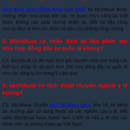
Dịch thuật công chứng tiếng Hàn Quốc
tại Idichthuat được
chứng nhận hợp pháp bởi các cơ quan chức năng tại Việt
Nam, không cần phải chứng nhận lại. Mỗi tài liệu công
chứng đều có tem xác nhận và dấu của phòng công chứng.
2. Idichthuat có nhận dịch tài liệu phức tạp
như hợp đồng đầu tư quốc tế không?
Có. Idichthuat có đội ngũ dịch giả chuyên môn cao trong các
lĩnh vực pháp lý, đã dịch hơn 200 hợp đồng đầu tư quốc tế
cho các công ty lớn trong 5 năm qua.
3. Idichthuat có dịch thuật chuyên ngành y tế
không?
Có. Idichthuat chuyên
dịch tài liệu y khoa
như hồ sơ bệnh
án, hướng dẫn sử dụng thuốc và các nghiên cứu y tế. Mỗi
năm, Idichthuat hoàn thành hơn 1.000 tài liệu y tế cho các
bệnh viện và phòng khám tại Việt Nam.