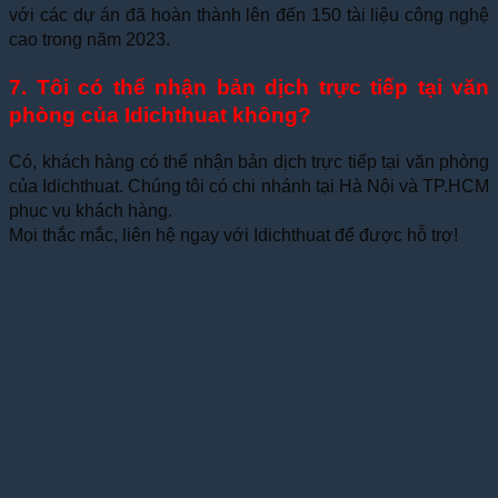
với các dự án đã hoàn thành lên đến 150 tài liệu công nghệ
cao trong năm 2023.
7. Tôi có thể nhận bản dịch trực tiếp tại văn
phòng của Idichthuat không?
Có, khách hàng có thể nhận bản dịch trực tiếp tại văn phòng
của Idichthuat. Chúng tôi có chi nhánh tại Hà Nội và TP.HCM
phục vụ khách hàng.
Mọi thắc mắc, liên hệ ngay với Idichthuat để được hỗ trợ!