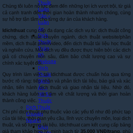
Thuật
Chúng tôi luôn nỗ lực đem đến những lợi ích vượt trội, từ giá
Luận
cả cạnh tranh đến thời gian hoàn thành nhanh chóng, cùng
Văn –
sự hỗ trợ tận tâm cho từng dự án của khách hàng.
Luận
Án
Idichthuat
cung cấp đa dạng các dịch vụ từ: dịch thuật công
Dịch
chứng, dịch thuật chuyên ngành, dịch thuật website/phần
Thuật
mềm, dịch thuật phim/video, đến dịch thuật tài liệu học thuật
Toàn
và nghiên cứu. Mỗi dịch vụ đều được thực hiện bởi các dịch
Bộ
giả có chuyên môn sâu, đảm bảo chất lượng cao và sự
Website
chính xác tuyệt đối.
Dịch
Thuật
Quy trình làm việc tại Idichthuat được chuẩn hóa qua từng
Bệnh
bước rõ ràng: tiếp nhận và phân tích tài liệu, báo giá và xác
Án –
nhận, tiến hành dịch thuật và giao nhận tài liệu. Nhờ đó,
Hồ Sơ
khách hàng luôn an tâm về chất lượng và thời gian hoàn
Thuốc
thành công việc.
Dịch Thuật
Chi phí dịch thuật phụ thuộc vào các yếu tố như độ phức tạp
Chuyên
của tài liệu, thời gian yêu cầu, lĩnh vực chuyên môn, loại dịch
Ngành
thuật, và số lượng tài liệu. Idichthuat cam kết cung cấp bảng
Dịch
giá tham khảo hợp lý, minh bạch từ
35.000 VNĐ/trang
, phù