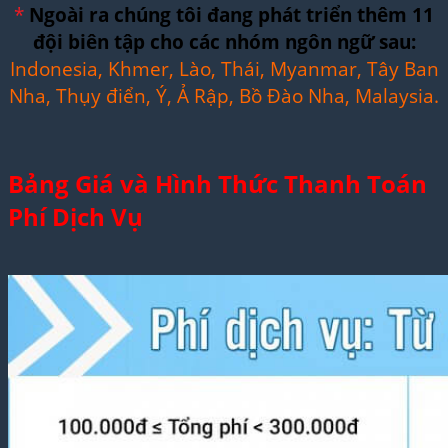
*
Ngoài ra chúng tôi đang phát triển thêm 11
đội biên tập cho các nhóm ngôn ngữ sau:
Indonesia, Khmer, Lào, Thái, Myanmar, Tây Ban
Nha, Thụy điển, Ý, Ả Rập, Bồ Đào Nha, Malaysia.
Bảng Giá và Hình Thức Thanh Toán
Phí Dịch Vụ