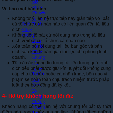
Mỹ
Phẩm
Về bảo mật bản dịch
:
Chuyên
Nghiệp
Không tự ý liên hệ trực tiếp hay gián tiếp với bất
Dịch Thuật
cứ tổ chức cá nhân nào có liên quan đến tài liệu
Công
dịch.
Chứng
Không tiết lộ bất cứ nội dung nào trong tài liệu
Dịch
dịch với bất cứ tổ chức cá nhân nào.
Thuật
Xóa toàn bộ nội dung tài liệu bản gốc và bản
Công
dịch sau khi đã bàn giao tài liệu cho phòng kinh
Chứng
doanh.
Lấy
Tất cả các thông tin trong tài liệu trong quá trình
Ngay
dịch đều phải được giữ kín, tuyệt đối không cung
Tại Hà
cấp cho tổ chức hoặc cá nhân khác, bên nào vi
Nội
phạm sẽ hoàn toàn chịu trách nhiệm trước pháp
Dịch
luật theo hợp đồng đã ký kết.
Vụ
4- Hỗ trợ khách hàng tối đa:
Công
Chứng
Khách hàng có thể liên hệ với chúng tôi bất kỳ thời
Nhanh
điểm nào trong ngày qua hotline. Chúng tôi có những
Theo