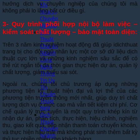
hưởng dịch vụ chuyên nghiệp của chúng tôi mà
Khí
không phải lo lắng bất cứ điều gì.
Nhanh,
Chuyên
3- Quy trình phối hợp nội bộ làm việc –
Nghiệp
kiểm soát chất lượng – bảo mật toàn diện:
Dịch
Thuật
Trên 3 năm kinh nghiệm hoạt động đã giúp idichthuat
Chuyên
trang bị cho đội ngũ nhân lực một cơ sỡ dữ liệu dịch
Ngành
thuật cực lớn và những kinh nghiệm sâu sắc để có
Công
thể rút ngắn tối đa thời gian thực hiện dự án, quản lý
Nghệ
chất lượng, giảm thiểu sai sót.
Thông
Tin Uy
Ngoài ra, chúng tôi chủ trương áp dụng những
Tín,
phương tiện kỹ thuật hiện đại và lợi thế của các
Chuẩn
phương tiện truyền thông mới nhất, giúp duy trì chất
Thuật
lượng dịch vụ ở mức cao mà vẫn tiết kiệm chi phí. Cơ
Ngữ
chế quản lý trực tuyến là một quy trình khép kín từ
Dịch
nhận dự án, phân tích, thực hiện, hiệu chỉnh, nghiệm
Thuật
thu, giao kết quả, tiếp nhận thanh toán chuyển khoản,
Chuyên
và thực hiện hậu mãi mà không phát sinh thêm bất kỳ
Ngành
thủ tục phiền nhiễu cho khách hàng.