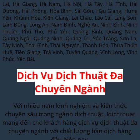
Lai, Hà Giang, Hà Nam, Hà Nội, Hà Tây, Hà Tĩnh, Hải
Dương, Hải Phòng, Hòa Bình, Sài Gòn, Hậu Giang, Hưng
Yên, Khánh Hòa, Kiên Giang, Lai Châu, Lào Cai, Lạng Sơn,
Lâm Đồng, Long An, Nam Định, Nghệ An, Ninh Bình, Ninh
Thuận, Phú Thọ, Phú Yên, Quảng Bình, Quảng Nam,
Quảng Ngãi, Quảng Ninh, Quảng Trị, Sóc Trăng, Sơn La,
Tây Ninh, Thái Bình, Thái Nguyên, Thanh Hóa, Thừa Thiên
Huế, Tiền Giang, Trà Vinh, Tuyên Quang, Vĩnh Long, Vĩnh
Phúc, Yên Bái.
Dịch Vụ Dịch Thuật Đa
Chuyên Ngành
Với nhiều năm kinh nghiệm và kiến thức
chuyên sâu trong ngành dịch thuật, Idichthuat
mang đến cho khách hàng dịch vụ dịch thuật đa
chuyên ngành với chất lượng bản dịch hàng
đầu hiện nay.