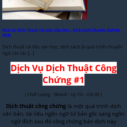
Dịch Vụ Dịch Thuật Tài Liệu Văn Học – Dịch Sách Chuyên Nghiệp
HCM
Dịch thuật tài liệu văn học, dịch sách là quá trình chuyển
ngữ các tác [...]
Dịch Vụ Dịch Thuật Công
Chứng #1
( Chất Lượng - Nhanh - Uy Tín - Giá Rẻ )
Dịch thuật công chứng
là một quá trình dịch
văn bản, tài liệu ngôn ngữ từ bản gốc sang ngôn
ngữ đích sau đó công chứng bản dịch này