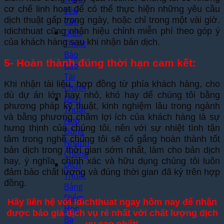
cơ chế linh hoạt để có thể thực hiện những yêu cầu
Yêu
dịch thuật gấp trong ngày, hoặc chỉ trong một vài giờ.
Cầu
Idichthuat cũng nhận hiệu chỉnh miễn phí theo góp ý
Dịch
của khách hàng sau khi nhận bản dịch.
Thuật
Báo
5- Hoàn thành đúng thời hạn cam kết:
Cáo
Tài
Khi nhận tài liệu, hợp đồng từ phía khách hàng, cho
Chính
dù dự án lớn hay nhỏ, khó hay dể chúng tôi bằng
Dịch
phương pháp kỹ thuật, kinh nghiệm lâu trong ngành
Thuật
và bằng phương châm lợi ích của khách hàng là sự
Hợp
hưng thịnh của chúng tôi, nên với sự nhiệt tình tận
Đồng
tâm trong nghề chúng tôi sẽ cố gắng hoàn thành tốt
Nhanh
bản dịch trong thời gian sớm nhất, làm cho bản dịch
Chóng
hay, ý nghĩa, chính xác và hữu dụng chúng tôi luôn
Dịch
đảm bảo chất lượng và đúng thời gian đã ký trên hợp
Thuật
đồng.
Bảng
Điểm
Hãy liên hệ với Idichthuat ngay hôm nay để nhận
Học
được báo giá dịch vụ rẻ nhất với chất lượng dịch
Bạ