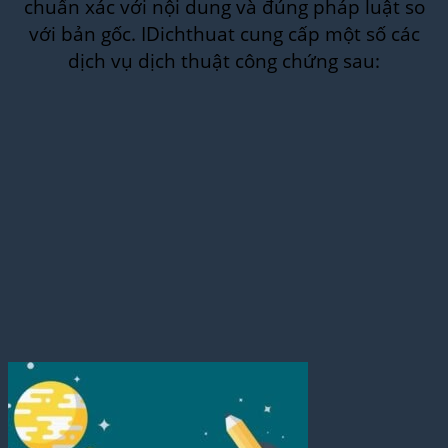
chuẩn xác với nội dung và đúng pháp luật so
với bản gốc. IDichthuat cung cấp một số các
dịch vụ dịch thuật công chứng sau: