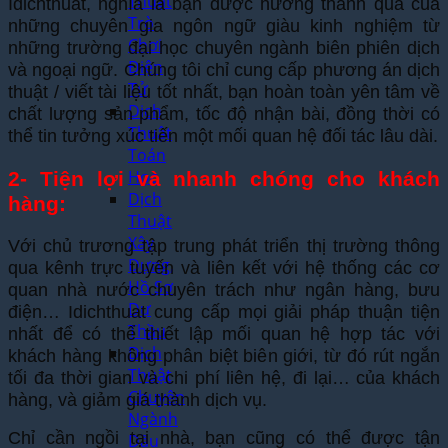
Thuật
Idichthuat, nghĩa là bạn được hưởng thành quả của
Trò
những chuyên gia ngôn ngữ giàu kinh nghiệm từ
Chơi
những trường đại học chuyên ngành biên phiên dịch
Điện
và ngoại ngữ. Chúng tôi chỉ cung cấp phương án dịch
Tử
thuật / viết tài liệu tốt nhất, bạn hoàn toàn yên tâm về
Dịch
chất lượng sản phẩm, tốc độ nhận bài, đồng thời có
Thuật
thể tin tưởng xúc tiến một mối quan hệ đối tác lâu dài.
Toán
Học
2- Tiện lợi và nhanh chóng cho khách
Dịch
hàng:
Thuật
Xây
Với chủ trương tập trung phát triển thị trường thông
Dựng,
qua kênh trực tuyến và liên kết với hệ thống các cơ
Hồ Sơ
quan nhà nước chuyên trách như ngân hàng, bưu
Dự
điện… Idichthuat cung cấp mọi giải pháp thuận tiện
Thầu
nhất để có thể thiết lập mối quan hệ hợp tác với
Dịch
khách hàng không phân biệt biên giới, từ đó rút ngắn
Thuật
tối đa thời gian và chi phí liên hệ, đi lại… của khách
Chuyên
hàng, và giảm giá thành dịch vụ.
Ngành
Chỉ cần ngồi tại nhà, bạn cũng có thể được tận
Dầu