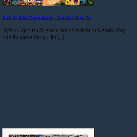
Dịch Vụ Dịch Thuật Game – Trò Chơi Điện Tử
Dịch vụ dịch thuật game, trò chơi điện tử Ngành công
nghiệp game đang trên [...]