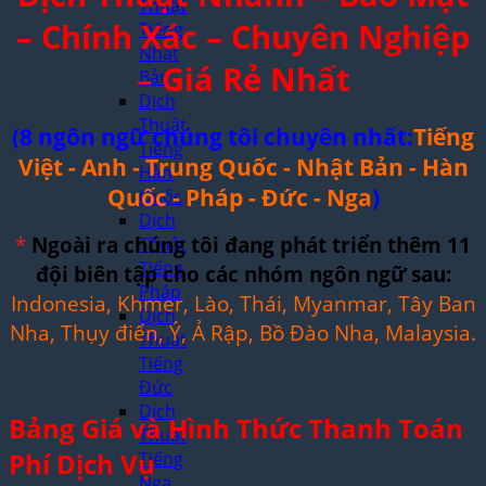
Thuật
– Chính Xác – Chuyên Nghiệp
Tiếng
Nhật
– Giá Rẻ Nhất
Bản
Dịch
Thuật
(8 ngôn ngữ chúng tôi chuyên nhất:
Tiếng
Tiếng
Việt - Anh - Trung Quốc - Nhật Bản - Hàn
Hàn
Quốc - Pháp - Đức - Nga
)
Quốc
Dịch
*
Ngoài ra chúng tôi đang phát triển thêm 11
Thuật
Tiếng
đội biên tập cho các nhóm ngôn ngữ sau:
Pháp
Indonesia, Khmer, Lào, Thái, Myanmar, Tây Ban
Dịch
Nha, Thụy điển, Ý, Ả Rập, Bồ Đào Nha, Malaysia.
Thuật
Tiếng
Đức
Dịch
Bảng Giá và Hình Thức Thanh Toán
Thuật
Phí Dịch Vụ
Tiếng
Nga