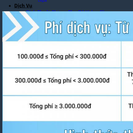
Dịch Vụ
Dịch Thuật Phim – Phụ Đề Video Clip
Dịch Vụ Hợp Pháp Hóa Lãnh Sự
Blog
Tuyển Dụng
Chia Sẻ Kinh Nghiệm
Góc Tự Học
Mẫu Dịch Thuật
Dịch Thuật Vì Cộng Đồng
Liên Hệ & Thanh toán