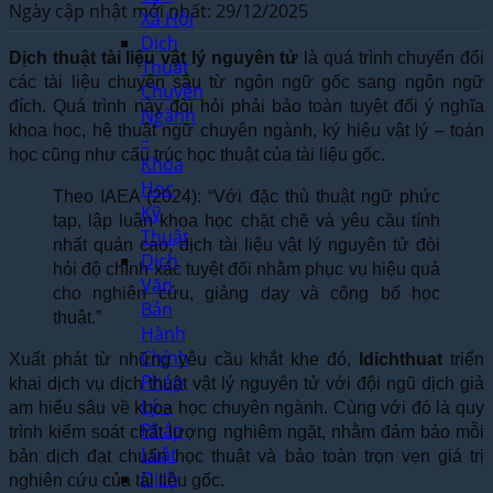
Ngày cập nhật mới nhất: 29/12/2025
Xã Hội
Dịch
Dịch thuật tài liệu vật lý nguyên tử
là quá trình chuyển đổi
Thuật
các tài liệu chuyên sâu từ ngôn ngữ gốc sang ngôn ngữ
Chuyên
đích. Quá trình này đòi hỏi phải bảo toàn tuyệt đối ý nghĩa
Ngành
khoa học, hệ thuật ngữ chuyên ngành, ký hiệu vật lý – toán
–
học cũng như cấu trúc học thuật của tài liệu gốc.
Khoa
Học
Theo IAEA (2024): “Với đặc thù thuật ngữ phức
Kỹ
tạp, lập luận khoa học chặt chẽ và yêu cầu tính
Thuật
nhất quán cao, dịch tài liệu vật lý nguyên tử đòi
Dịch
hỏi độ chính xác tuyệt đối nhằm phục vụ hiệu quả
Văn
cho nghiên cứu, giảng dạy và công bố học
Bản
thuật.”
Hành
Chính
Xuất phát từ những yêu cầu khắt khe đó,
Idichthuat
triển
Pháp
khai dịch vụ dịch thuật vật lý nguyên tử với đội ngũ dịch giả
Lý –
am hiểu sâu về khoa học chuyên ngành. Cùng với đó là quy
Pháp
trình kiểm soát chất lượng nghiêm ngặt, nhằm đảm bảo mỗi
Luật
bản dịch đạt chuẩn học thuật và bảo toàn trọn vẹn giá trị
Dịch
nghiên cứu của tài liệu gốc.