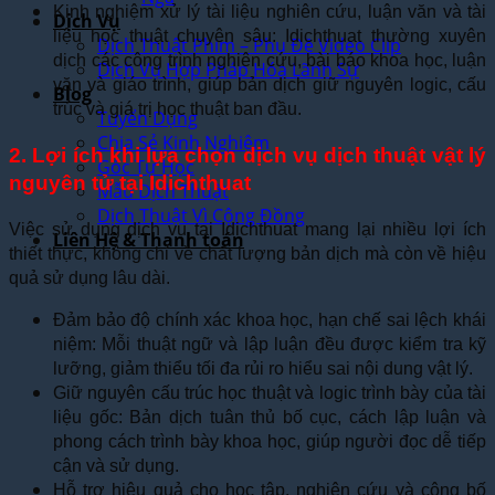
Kinh nghiệm xử lý tài liệu nghiên cứu, luận văn và tài
Dịch Vụ
liệu học thuật chuyên sâu: Idichthuat thường xuyên
Dịch Thuật Phim – Phụ Đề Video Clip
dịch các công trình nghiên cứu, bài báo khoa học, luận
Dịch Vụ Hợp Pháp Hóa Lãnh Sự
văn và giáo trình, giúp bản dịch giữ nguyên logic, cấu
Blog
trúc và giá trị học thuật ban đầu.
Tuyển Dụng
Chia Sẻ Kinh Nghiệm
2. Lợi ích khi lựa chọn dịch vụ dịch thuật vật lý
Góc Tự Học
nguyên tử tại Idichthuat
Mẫu Dịch Thuật
Dịch Thuật Vì Cộng Đồng
Việc sử dụng dịch vụ tại Idichthuat mang lại nhiều lợi ích
Liên Hệ & Thanh toán
thiết thực, không chỉ về chất lượng bản dịch mà còn về hiệu
quả sử dụng lâu dài.
Đảm bảo độ chính xác khoa học, hạn chế sai lệch khái
niệm: Mỗi thuật ngữ và lập luận đều được kiểm tra kỹ
lưỡng, giảm thiểu tối đa rủi ro hiểu sai nội dung vật lý.
Giữ nguyên cấu trúc học thuật và logic trình bày của tài
liệu gốc: Bản dịch tuân thủ bố cục, cách lập luận và
phong cách trình bày khoa học, giúp người đọc dễ tiếp
cận và sử dụng.
Hỗ trợ hiệu quả cho học tập, nghiên cứu và công bố