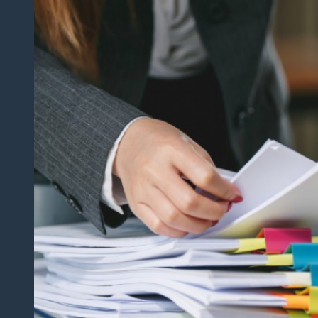
Dịch
Thuật
Giấy
Khai
Sinh,
Hộ
Khẩu
Dịch Thuật
Đa Ngôn
Ngữ
Dịch
Thuật
Tiếng
Anh
Dịch
Thuật
Tiếng
Trung
Quốc
Dịch