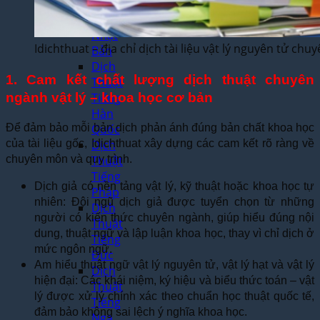
Thuật
Tiếng
Nhật
Idichthuat – địa chỉ dịch tài liệu vật lý nguyên tử chuy
Bản
Dịch
1. Cam kết chất lượng dịch thuật chuyên
Thuật
ngành vật lý – khoa học cơ bản
Tiếng
Hàn
Để đảm bảo mỗi bản dịch phản ánh đúng bản chất khoa học
Quốc
của tài liệu gốc, Idichthuat xây dựng các cam kết rõ ràng về
Dịch
chuyên môn và quy trình.
Thuật
Tiếng
Dịch giả có nền tảng vật lý, kỹ thuật hoặc khoa học tự
Pháp
nhiên: Đội ngũ dịch giả được tuyển chọn từ những
Dịch
người có kiến thức chuyên ngành, giúp hiểu đúng nội
Thuật
dung, thuật ngữ và lập luận khoa học, thay vì chỉ dịch ở
Tiếng
mức ngôn ngữ.
Đức
Am hiểu thuật ngữ vật lý nguyên tử, vật lý hạt và vật lý
Dịch
hiện đại: Các khái niệm, ký hiệu và biểu thức toán – vật
Thuật
lý được xử lý chính xác theo chuẩn học thuật quốc tế,
Tiếng
đảm bảo không sai lệch ý nghĩa khoa học.
Nga