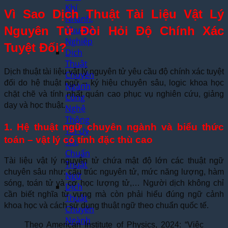
Khí
Vì Sao Dịch Thuật Tài Liệu Vật Lý
Nhanh,
Nguyên Tử Đòi Hỏi Độ Chính Xác
Chuyên
Nghiệp
Tuyệt Đối?
Dịch
Thuật
Dịch thuật tài liệu vật lý nguyên tử yêu cầu độ chính xác tuyệt
Chuyên
đối do hệ thuật ngữ – ký hiệu chuyên sâu, logic khoa học
Ngành
chặt chẽ và tính nhất quán cao phục vụ nghiên cứu, giảng
Công
dạy và học thuật.
Nghệ
Thông
1. Hệ thuật ngữ chuyên ngành và biểu thức
Tin Uy
toán – vật lý có tính đặc thù cao
Tín,
Chuẩn
Tài liệu vật lý nguyên tử chứa mật độ lớn các thuật ngữ
Thuật
chuyên sâu như: cấu trúc nguyên tử, mức năng lượng, hàm
Ngữ
sóng, toán tử và cơ học lượng tử,… Người dịch không chỉ
Dịch
cần biết nghĩa từ vựng mà còn phải hiểu đúng ngữ cảnh
Thuật
khoa học và cách sử dụng thuật ngữ theo chuẩn quốc tế.
Chuyên
Ngành
Theo American Institute of Physics, 2024: “Việc