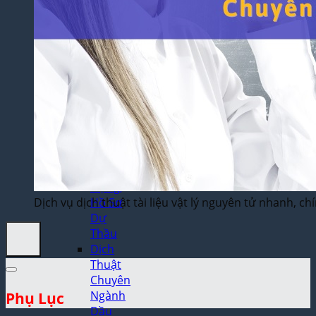
Thuật
Trò
Chơi
Điện
Tử
Dịch
Thuật
Toán
Học
Dịch
Thuật
Xây
Dựng,
Dịch vụ dịch thuật tài liệu vật lý nguyên tử nhanh, ch
Hồ Sơ
Dự
Thầu
Dịch
Thuật
Chuyên
Ngành
Phụ Lục
Dầu