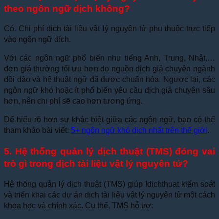
theo ngôn ngữ dịch không?
Có. Chi phí dịch tài liệu vật lý nguyên tử phụ thuộc trực tiếp
vào ngôn ngữ đích.
Với các ngôn ngữ phổ biến như tiếng Anh, Trung, Nhật,…
đơn giá thường tối ưu hơn do nguồn dịch giả chuyên ngành
dồi dào và hệ thuật ngữ đã được chuẩn hóa. Ngược lại, các
ngôn ngữ khó hoặc ít phổ biến yêu cầu dịch giả chuyên sâu
hơn, nên chi phí sẽ cao hơn tương ứng.
Để hiểu rõ hơn sự khác biệt giữa các ngôn ngữ, bạn có thể
tham khảo bài viết:
5+ ngôn ngữ khó dịch nhất trên thế giới
.
5. Hệ thống quản lý dịch thuật (TMS) đóng vai
trò gì trong dịch tài liệu vật lý nguyên tử?
Hệ thống quản lý dịch thuật (TMS) giúp Idichthuat kiểm soát
và triển khai các dự án dịch tài liệu vật lý nguyên tử một cách
khoa học và chính xác. Cụ thể, TMS hỗ trợ: