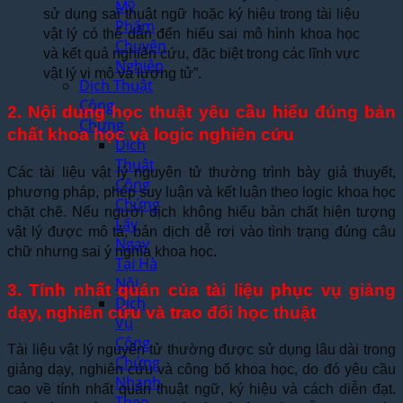
Mỹ
sử dụng sai thuật ngữ hoặc ký hiệu trong tài liệu
Phẩm
vật lý có thể dẫn đến hiểu sai mô hình khoa học
Chuyên
và kết quả nghiên cứu, đặc biệt trong các lĩnh vực
Nghiệp
vật lý vi mô và lượng tử”.
Dịch Thuật
Công
2. Nội dung học thuật yêu cầu hiểu đúng bản
Chứng
chất khoa học và logic nghiên cứu
Dịch
Thuật
Các tài liệu vật lý nguyên tử thường trình bày giả thuyết,
Công
phương pháp, phép suy luận và kết luận theo logic khoa học
Chứng
chặt chẽ. Nếu người dịch không hiểu bản chất hiện tượng
Lấy
vật lý được mô tả, bản dịch dễ rơi vào tình trạng đúng câu
Ngay
chữ nhưng sai ý nghĩa khoa học.
Tại Hà
Nội
3. Tính nhất quán của tài liệu phục vụ giảng
Dịch
dạy, nghiên cứu và trao đổi học thuật
Vụ
Công
Tài liệu vật lý nguyên tử thường được sử dụng lâu dài trong
Chứng
giảng dạy, nghiên cứu và công bố khoa học, do đó yêu cầu
Nhanh
cao về tính nhất quán thuật ngữ, ký hiệu và cách diễn đạt.
Theo