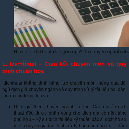
Địa chỉ dịch thuật đa ngôn ngữ/ đa chuyên ngành nhan
1. Idichthuat – Cam kết chuyên môn và quy
trình chuẩn hóa
Idichthuat khẳng định năng lực chuyên môn thông qua đội
ngũ dịch giả chuyên ngành và quy trình xử lý tài liệu bài bản,
tối ưu cho từng lĩnh vực.
Dịch giả theo chuyên ngành cụ thể: Các dự án dịch
thuật đều được phân công cho dịch giả có nền tảng
phù hợp – kỹ sư dịch tài liệu kỹ thuật, bác sĩ dịch hồ sơ
y tế, chuyên gia tài chính xử lý báo cáo đầu tư,… đảm