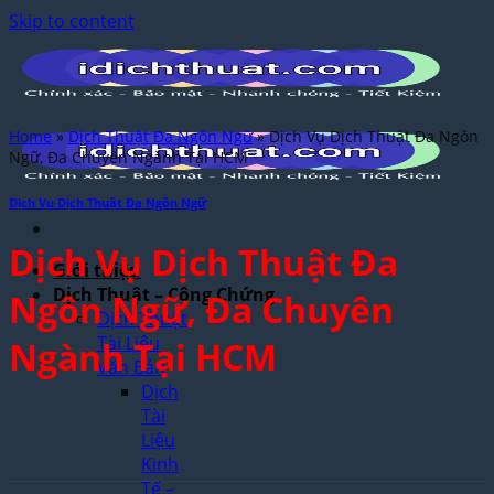
Skip to content
Home
»
Dịch Thuật Đa Ngôn Ngữ
»
Dịch Vụ Dịch Thuật Đa Ngôn
Ngữ, Đa Chuyên Ngành Tại HCM
Dịch Vụ Dịch Thuật Đa Ngôn Ngữ
Dịch Vụ Dịch Thuật Đa
Giới thiệu
Dịch Thuật – Công Chứng
Ngôn Ngữ, Đa Chuyên
Dịch Thuật
Tài Liệu
Ngành Tại HCM
Văn Bản
Dịch
Tài
Liệu
Kinh
Tế –