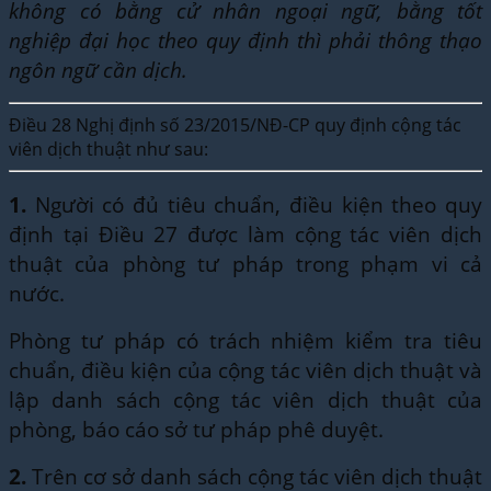
không có bằng cử nhân ngoại ngữ, bằng tốt
nghiệp đại học theo quy định thì phải thông thạo
ngôn ngữ cần dịch.
Điều 28 Nghị định số 23/2015/NĐ-CP quy định cộng tác
viên dịch thuật như sau:
1.
Người có đủ tiêu chuẩn, điều kiện theo quy
định tại Điều 27 được làm cộng tác viên dịch
thuật của phòng tư pháp trong phạm vi cả
nước.
Phòng tư pháp có trách nhiệm kiểm tra tiêu
chuẩn, điều kiện của cộng tác viên dịch thuật và
lập danh sách cộng tác viên dịch thuật của
phòng, báo cáo sở tư pháp phê duyệt.
2.
Trên cơ sở danh sách cộng tác viên dịch thuật