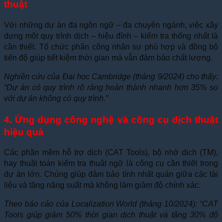
thuật
Với những dự án đa ngôn ngữ – đa chuyên ngành, việc xây
dựng một quy trình dịch – hiệu đính – kiểm tra thống nhất là
cần thiết. Tổ chức phân công nhân sự phù hợp và đồng bộ
tiến độ giúp tiết kiệm thời gian mà vẫn đảm bảo chất lượng.
Nghiên cứu của Đại học Cambridge (tháng 9/2024) cho thấy:
“Dự án có quy trình rõ ràng hoàn thành nhanh hơn 35% so
với dự án không có quy trình.”
4. Ứng dụng công nghệ và công cụ dịch thuật
hiệu quả
Các phần mềm hỗ trợ dịch (CAT Tools), bộ nhớ dịch (TM),
hay thuật toán kiểm tra thuật ngữ là công cụ cần thiết trong
dự án lớn. Chúng giúp đảm bảo tính nhất quán giữa các tài
liệu và tăng năng suất mà không làm giảm độ chính xác.
Theo báo cáo của Localization World (tháng 10/2024): “CAT
Tools giúp giảm 50% thời gian dịch thuật và tăng 30% độ