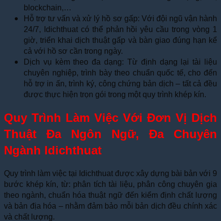
blockchain,…
Hỗ trợ tư vấn và xử lý hồ sơ gấp: Với đội ngũ vận hành
24/7, Idichthuat có thể phản hồi yêu cầu trong vòng 1
giờ, triển khai dịch thuật gấp và bàn giao đúng hạn kể
cả với hồ sơ cần trong ngày.
Dịch vụ kèm theo đa dạng: Từ định dạng lại tài liệu
chuyên nghiệp, trình bày theo chuẩn quốc tế, cho đến
hỗ trợ in ấn, trình ký, công chứng bản dịch – tất cả đều
được thực hiện trọn gói trong một quy trình khép kín.
Quy Trình Làm Việc Với Đơn Vị Dịch
Thuật Đa Ngôn Ngữ, Đa Chuyên
Ngành Idichthuat
Quy trình làm việc tại Idichthuat được xây dựng bài bản với 9
bước khép kín, từ: phân tích tài liệu, phân công chuyên gia
theo ngành, chuẩn hóa thuật ngữ đến kiểm định chất lượng
và bản địa hóa – nhằm đảm bảo mỗi bản dịch đều chính xác
và chất lượng.