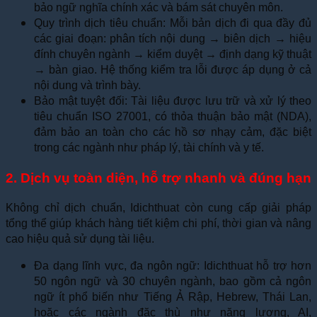
bảo ngữ nghĩa chính xác và bám sát chuyên môn.
Quy trình dịch tiêu chuẩn: Mỗi bản dịch đi qua đầy đủ
các giai đoạn: phân tích nội dung → biên dịch → hiệu
đính chuyên ngành → kiểm duyệt → định dạng kỹ thuật
→ bàn giao. Hệ thống kiểm tra lỗi được áp dụng ở cả
nội dung và trình bày.
Bảo mật tuyệt đối: Tài liệu được lưu trữ và xử lý theo
tiêu chuẩn ISO 27001, có thỏa thuận bảo mật (NDA),
đảm bảo an toàn cho các hồ sơ nhạy cảm, đặc biệt
trong các ngành như pháp lý, tài chính và y tế.
2. Dịch vụ toàn diện, hỗ trợ nhanh và đúng hạn
Không chỉ dịch chuẩn, Idichthuat còn cung cấp giải pháp
tổng thể giúp khách hàng tiết kiệm chi phí, thời gian và nâng
cao hiệu quả sử dụng tài liệu.
Đa dạng lĩnh vực, đa ngôn ngữ: Idichthuat hỗ trợ hơn
50 ngôn ngữ và 30 chuyên ngành, bao gồm cả ngôn
ngữ ít phổ biến như Tiếng Ả Rập, Hebrew, Thái Lan,
hoặc các ngành đặc thù như năng lượng, AI,