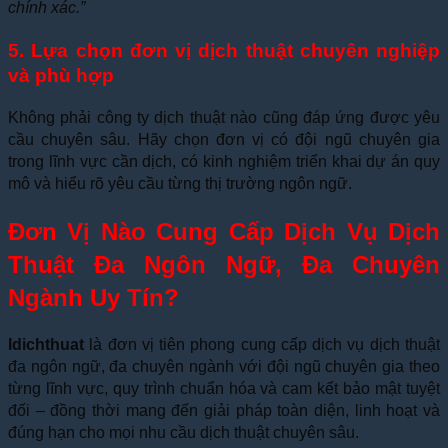
chính xác.”
5. Lựa chọn đơn vị dịch thuật chuyên nghiệp
và phù hợp
Không phải công ty dịch thuật nào cũng đáp ứng được yêu
cầu chuyên sâu. Hãy chọn đơn vị có đội ngũ chuyên gia
trong lĩnh vực cần dịch, có kinh nghiệm triển khai dự án quy
mô và hiểu rõ yêu cầu từng thị trường ngôn ngữ.
Đơn Vị Nào Cung Cấp Dịch Vụ Dịch
Thuật Đa Ngôn Ngữ, Đa Chuyên
Ngành Uy Tín?
Idichthuat
là đơn vị tiên phong cung cấp dịch vụ dịch thuật
đa ngôn ngữ, đa chuyên ngành với đội ngũ chuyên gia theo
từng lĩnh vực, quy trình chuẩn hóa và cam kết bảo mật tuyệt
đối – đồng thời mang đến giải pháp toàn diện, linh hoạt và
đúng hạn cho mọi nhu cầu dịch thuật chuyên sâu.