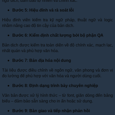
ngữ đích, đảm bảo tự nhiên và chính xác.
Bước 5: Hiệu đính và rà soát lỗi
Hiệu đính viên kiểm tra kỹ ngữ pháp, thuật ngữ và logic
nhằm nâng cao độ tin cậy của bản dịch.
Bước 6: Kiểm định chất lượng bởi bộ phận QA
Bản dịch được kiểm tra toàn diện về độ chính xác, mạch lạc,
nhất quán và phù hợp văn hóa.
Bước 7: Bản địa hóa nội dung
Tài liệu được điều chỉnh về ngôn ngữ, văn phong và đơn vị
đo lường để phù hợp với văn hóa và người dùng cuối.
Bước 8: Định dạng trình bày chuyên nghiệp
Văn bản được xử lý hình thức – từ font, giãn dòng đến bảng
biểu – đảm bảo sẵn sàng cho in ấn hoặc sử dụng.
Bước 9: Bàn giao và tiếp nhận phản hồi