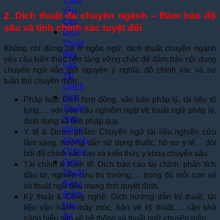
Yêu
2. Dịch thuật đa chuyên ngành – Đảm bảo độ
Cầu
sâu và tính chính xác tuyệt đối
Dịch
Thuật
Không chỉ dừng lại ở ngôn ngữ, dịch thuật chuyên ngành
Báo
yêu cầu kiến thức nền tảng vững chắc để đảm bảo nội dung
Cáo
chuyển ngữ vẫn giữ nguyên ý nghĩa, độ chính xác và sự
Tài
tuân thủ chuyên môn:
Chính
Dịch
Pháp luật: Dịch hợp đồng, văn bản pháp lý, tài liệu tố
Thuật
tụng,… với yêu cầu nghiêm ngặt về thuật ngữ pháp lý,
Hợp
định dạng và tính pháp quy.
Đồng
Y tế & Dược phẩm: Chuyển ngữ tài liệu nghiên cứu
Nhanh
lâm sàng, hướng dẫn sử dụng thuốc, hồ sơ y tế… đòi
Chóng
hỏi độ chính xác cao và kiến thức y khoa chuyên sâu.
Dịch
Tài chính & Kinh tế: Dịch báo cáo tài chính, phân tích
Thuật
đầu tư, nghiên cứu thị trường,… trong đó mỗi con số
Bảng
và thuật ngữ đều mang tính quyết định.
Điểm
Kỹ thuật & Công nghệ: Dịch hướng dẫn kỹ thuật, tài
Học
liệu vận hành máy móc, bản vẽ kỹ thuật,… cần khả
Bạ
năng hiểu sâu về hệ thống và thuật ngữ chuyên môn.