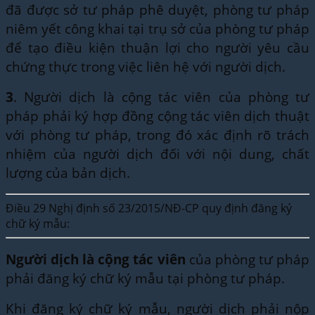
đã được sở tư pháp phê duyệt, phòng tư pháp
niêm yết công khai tại trụ sở của phòng tư pháp
để tạo điều kiện thuận lợi cho người yêu cầu
chứng thực trong việc liên hệ với người dịch.
3
. Người dịch là cộng tác viên của phòng tư
pháp phải ký hợp đồng cộng tác viên dịch thuật
với phòng tư pháp, trong đó xác định rõ trách
nhiệm của người dịch đối với nội dung, chất
lượng của bản dịch.
Điều 29 Nghị định số 23/2015/NĐ-CP quy định đăng ký
chữ ký mẫu:
Người dịch là cộng tác viên
của phòng tư pháp
phải đăng ký chữ ký mẫu tại phòng tư pháp.
Khi đăng ký chữ ký mẫu, người dịch phải nộp