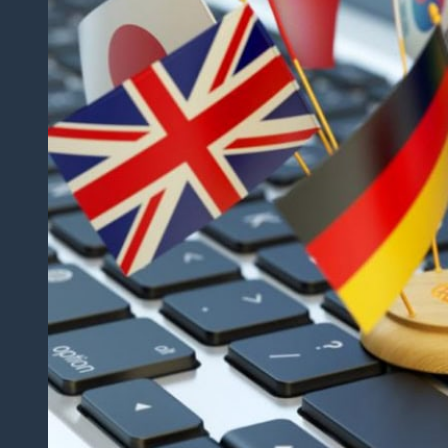
Thuật
Tiếng
Nhật
Bản
Dịch
Thuật
Tiếng
Hàn
Quốc
Dịch
Thuật
Tiếng
Pháp
Dịch
Thuật
Tiếng
Đức
Dịch
Thuật
Tiếng
Nga