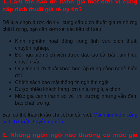
1. Làm thế nào để đánh giá một đơn vị cung
cấp dịch thuật giá rẻ uy tín?
Để lựa chọn được đơn vị cung cấp dịch thuật giá rẻ nhưng
chất lượng, bạn cần xem xét các tiêu chí sau:
Kinh nghiệm hoạt động trong lĩnh vực dịch thuật
chuyên nghiệp.
Đội ngũ biên dịch viên được đào tạo bài bản, am hiểu
chuyên sâu.
Quy trình dịch thuật khoa học, áp dụng công nghệ hiện
đại.
Chính sách bảo mật thông tin nghiêm ngặt.
Được nhiều khách hàng lớn tin tưởng lựa chọn.
Mức giá cạnh tranh so với thị trường nhưng vẫn đảm
bảo chất lượng.
Bạn có thể tham khảo chi tiết tại bài viết:
Cách tìm kiếm công
ty dịch thuật chuyên nghiệp
2. Những ngôn ngữ nào thường có mức giá