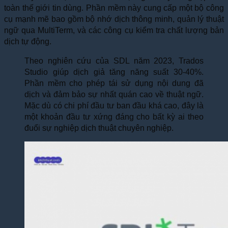
toàn thế giới tin dùng. Phần mềm này cung cấp một bộ công
cụ mạnh mẽ bao gồm bộ nhớ dịch thông minh, quản lý thuật
ngữ qua MultiTerm, và các công cụ kiểm tra chất lượng bản
dịch tự động.
Theo nghiên cứu của SDL năm 2023, Trados
Studio giúp dịch giả tăng năng suất 30-40%.
Phần mềm cho phép tái sử dụng nội dung đã
dịch và đảm bảo sự nhất quán cao về thuật ngữ.
Mặc dù có chi phí đầu tư ban đầu khá cao, đây là
một khoản đầu tư xứng đáng cho bất kỳ ai theo
đuổi sự nghiệp dịch thuật chuyên nghiệp.