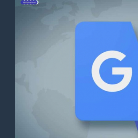
Dịch
Thuật
Giấy
Khai
Sinh,
Hộ
Khẩu
Dịch Thuật
Đa Ngôn
Ngữ
Dịch
Thuật
Tiếng
Anh
Dịch
Thuật
Tiếng
Trung
Quốc
Dịch