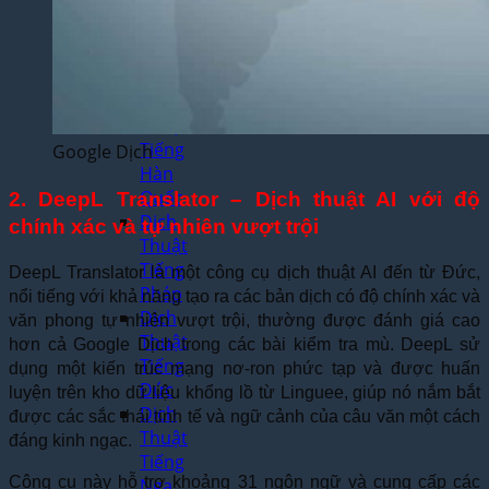
Thuật
Tiếng
Nhật
Bản
Dịch
Thuật
Tiếng
Google Dịch
Hàn
Quốc
2. DeepL Translator – Dịch thuật AI với độ
Dịch
chính xác và tự nhiên vượt trội
Thuật
Tiếng
DeepL Translator là một công cụ dịch thuật AI đến từ Đức,
Pháp
nổi tiếng với khả năng tạo ra các bản dịch có độ chính xác và
Dịch
văn phong tự nhiên vượt trội, thường được đánh giá cao
Thuật
hơn cả Google Dịch trong các bài kiểm tra mù. DeepL sử
Tiếng
dụng một kiến trúc mạng nơ-ron phức tạp và được huấn
Đức
luyện trên kho dữ liệu khổng lồ từ Linguee, giúp nó nắm bắt
Dịch
được các sắc thái tinh tế và ngữ cảnh của câu văn một cách
Thuật
đáng kinh ngạc.
Tiếng
Công cụ này hỗ trợ khoảng 31 ngôn ngữ và cung cấp các
Nga