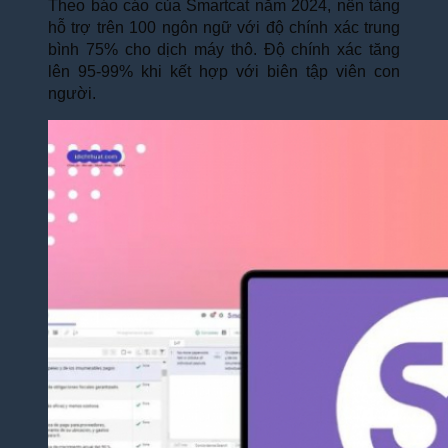
Theo báo cáo của Smartcat năm 2024, nền tảng
hỗ trợ trên 100 ngôn ngữ với độ chính xác trung
bình 75% cho dịch máy thô. Độ chính xác tăng
lên 95-99% khi kết hợp với biên tập viên con
người.