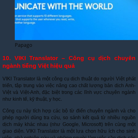
Papago
10. VIKI Translator – Công cụ dịch chuyên
ngành tiếng Việt hiệu quả
VIKI Translator là một công cụ dịch thuật do người Việt phát
triển, tập trung vào việc nâng cao chất lượng bản dịch Anh-
Việt và Việt-Anh, đặc biệt trong các lĩnh vực chuyên ngành
như kinh tế, kỹ thuật, y học.
Công cụ này tích hợp các bộ từ điển chuyên ngành và cho
phép người dùng tra cứu, so sánh kết quả từ nhiều nguồn
dịch máy khác nhau (như Google, Microsoft) trên cùng một
giao diện. VIKI Translator là một lựa chọn hữu ích cho sinh
viên, nhà nghiên cứu và những người làm việc cần dịch các