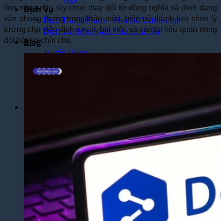
tính năng như tùy chọn thay đổi từ đồng nghĩa và định dạng
Dịch Vụ
văn phong (trang trọng/thân mật), biến nó thành lựa chọn lý
Dịch Thuật Phim – Phụ Đề Video Clip
tưởng cho việc dịch email, bài viết, và các tài liệu quan trọng
Dịch Vụ Hợp Pháp Hóa Lãnh Sự
đòi hỏi sự chỉn chu.
Blog
Tuyển Dụng
Chia Sẻ Kinh Nghiệm
Góc Tự Học
Mẫu Dịch Thuật
Dịch Thuật Vì Cộng Đồng
Liên Hệ & Thanh toán