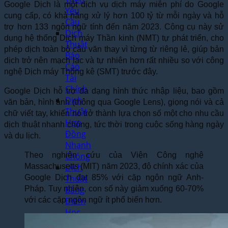
Google Dịch là một dịch vụ dịch máy miễn phí do Google
Yêu
cung cấp, có khả năng xử lý hơn 100 tỷ từ mỗi ngày và hỗ
Cầu
trợ hơn 133 ngôn ngữ tính đến năm 2023. Công cụ này sử
Dịch
dụng hệ thống Dịch máy Thần kinh (NMT) tự phát triển, cho
Thuật
phép dịch toàn bộ câu văn thay vì từng từ riêng lẻ, giúp bản
Báo
dịch trở nên mạch lạc và tự nhiên hơn rất nhiều so với công
Cáo
nghệ Dịch máy Thống kê (SMT) trước đây.
Tài
Chính
Google Dịch hỗ trợ đa dạng hình thức nhập liệu, bao gồm
Dịch
văn bản, hình ảnh (thông qua Google Lens), giọng nói và cả
Thuật
chữ viết tay, khiến nó trở thành lựa chọn số một cho nhu cầu
Hợp
dịch thuật nhanh chóng, tức thời trong cuộc sống hàng ngày
Đồng
và du lịch.
Nhanh
Chóng
Theo nghiên cứu của Viện Công nghệ
Dịch
Massachusetts (MIT) năm 2023, độ chính xác của
Thuật
Google Dịch đạt 85% với cặp ngôn ngữ Anh-
Bảng
Pháp. Tuy nhiên, con số này giảm xuống 60-70%
Điểm
với các cặp ngôn ngữ ít phổ biến hơn.
Học
Bạ