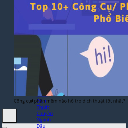
Thuật
Trò
Chơi
Điện
Tử
Dịch
Thuật
Toán
Học
Dịch
Thuật
Xây
Dựng,
Hồ Sơ
Dự
Thầu
Công cụ/ phần mềm nào hỗ trợ dịch thuật tốt nhất?
Dịch
Thuật
Chuyên
Ngành
Dầu