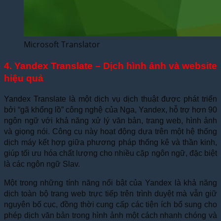
Microsoft Translator
4. Yandex Translate – Dịch hình ảnh và website
hiệu quả
Yandex Translate là một dịch vụ dịch thuật được phát triển
bởi “gã khổng lồ” công nghệ của Nga, Yandex, hỗ trợ hơn 90
ngôn ngữ với khả năng xử lý văn bản, trang web, hình ảnh
và giọng nói. Công cụ này hoạt động dựa trên một hệ thống
dịch máy kết hợp giữa phương pháp thống kê và thần kinh,
giúp tối ưu hóa chất lượng cho nhiều cặp ngôn ngữ, đặc biệt
là các ngôn ngữ Slav.
Một trong những tính năng nổi bật của Yandex là khả năng
dịch toàn bộ trang web trực tiếp trên trình duyệt mà vẫn giữ
nguyên bố cục, đồng thời cung cấp các tiện ích bổ sung cho
phép dịch văn bản trong hình ảnh một cách nhanh chóng và