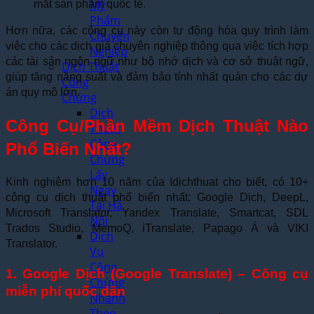
Mỹ
mắt sản phẩm quốc tế.
Phẩm
Hơn nữa, các công cụ này còn tự động hóa quy trình làm
Chuyên
việc cho các dịch giả chuyên nghiệp thông qua việc tích hợp
Nghiệp
các tài sản ngôn ngữ như bộ nhớ dịch và cơ sở thuật ngữ,
Dịch Thuật
giúp tăng năng suất và đảm bảo tính nhất quán cho các dự
Công
án quy mô lớn.
Chứng
Dịch
Công Cụ/Phần Mềm Dịch Thuật Nào
Thuật
Công
Phổ Biến Nhất?
Chứng
Lấy
Kinh nghiệm hơn 10 năm của Idichthuat cho biết, có 10+
Ngay
công cụ dịch thuật phổ biến nhất: Google Dịch, DeepL,
Tại Hà
Microsoft Translator, Yandex Translate, Smartcat, SDL
Nội
Trados Studio, MemoQ, iTranslate, Papago Á và VIKI
Dịch
Translator.
Vụ
Công
1. Google Dịch (Google Translate) – Công cụ
Chứng
miễn phí quốc dân
Nhanh
Theo