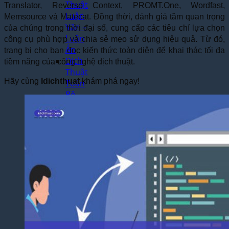
Thuật
Translator, Reverso Context, PROMT.One, Wordfast,
Luận
Memsource và Matecat. Đồng thời, đánh giá tầm quan trọng
Văn –
của chúng trong thời đại số, cung cấp các tiêu chí lựa chọn
Luận
công cụ phù hợp và chia sẻ mẹo sử dụng hiệu quả. Từ đó,
Án
trang bị cho bạn đọc kiến thức toàn diện để khai thác tối đa
Dịch
tiềm năng của công nghệ dịch thuật.
Thuật
Hãy cùng
Idichthuat
khám phá ngay!
Toàn
Bộ
Website
Dịch
Thuật
Bệnh
Án –
Hồ Sơ
Thuốc
Dịch Thuật
Chuyên
Ngành
Dịch