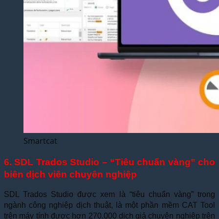
Smartcat
6. SDL Trados Studio – “Tiêu chuẩn vàng” cho
biên dịch viên chuyên nghiệp
SDL Trados Studio được xem là “tiêu chuẩn vàng” trong
ngành công nghiệp dịch thuật, là một phần mềm CAT Tool
trên máy tính được hơn 270.000 dịch giả chuyên nghiệp trên