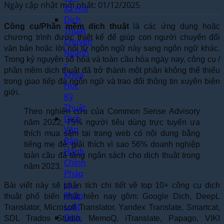
Ngày cập nhật mới nhất: 01/12/2025
Xã Hội
Dịch
Công cụ/Phần mềm dịch thuật
là các ứng dụng hoặc
Thuật
chương trình được thiết kế để giúp con người chuyển đổi
Chuyên
văn bản hoặc lời nói từ ngôn ngữ này sang ngôn ngữ khác.
Ngành
Trong kỷ nguyên số hóa và toàn cầu hóa ngày nay, công cụ /
–
phần mềm dịch thuật đã trở thành một phần không thể thiếu
Khoa
trong giao tiếp đa ngôn ngữ và trao đổi thông tin xuyên biên
Học
giới.
Kỹ
Thuật
Theo nghiên cứu của Common Sense Advisory
Dịch
năm 2022, 75% người tiêu dùng trực tuyến ưa
Văn
thích mua sắm tại trang web có nội dung bằng
Bản
tiếng mẹ đẻ, giải thích vì sao 56% doanh nghiệp
Hành
toàn cầu đã tăng ngân sách cho dịch thuật trong
Chính
năm 2023.
Pháp
Lý –
Bài viết này sẽ phân tích chi tiết về top 10+ công cụ dịch
Pháp
thuật phổ biến nhất hiện nay gồm: Google Dịch, DeepL
Luật
Translator, Microsoft Translator, Yandex Translate, Smartcat,
Dịch
SDL Trados Studio, MemoQ, iTranslate, Papago, VIKI