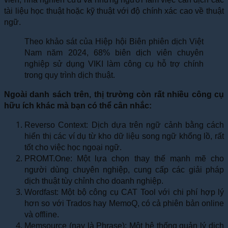
tài liệu học thuật hoặc kỹ thuật với độ chính xác cao về thuật
ngữ.
Theo khảo sát của Hiệp hội Biên phiên dịch Việt
Nam năm 2024, 68% biên dịch viên chuyên
nghiệp sử dụng VIKI làm công cụ hỗ trợ chính
trong quy trình dịch thuật.
Ngoài danh sách trên, thị trường còn rất nhiều công cụ
hữu ích khác mà bạn có thể cân nhắc:
Reverso Context: Dịch dựa trên ngữ cảnh bằng cách
hiển thị các ví dụ từ kho dữ liệu song ngữ khổng lồ, rất
tốt cho việc học ngoại ngữ.
PROMT.One: Một lựa chọn thay thế mạnh mẽ cho
người dùng chuyên nghiệp, cung cấp các giải pháp
dịch thuật tùy chỉnh cho doanh nghiệp.
Wordfast: Một bộ công cụ CAT Tool với chi phí hợp lý
hơn so với Trados hay MemoQ, có cả phiên bản online
và offline.
Memsource (nay là Phrase): Một hệ thống quản lý dịch