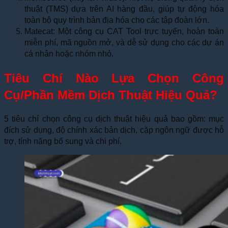
thuật (TMS) dựa trên AI hàng đầu, giúp tự động hóa
toàn bộ quy trình bản địa hóa cho các tập đoàn lớn.
Matecat: Một công cụ CAT Tool trực tuyến, hoàn toàn
miễn phí, mã nguồn mở, và dễ sử dụng cho các dự án
cá nhân hoặc nhóm nhỏ.
Tiêu Chí Nào Lựa Chọn Công
Cụ/Phần Mềm Dịch Thuật Hiệu Quả?
5 tiêu chí chọn công cụ dịch thuật hiệu quả bao gồm: mục
đích sử dụng, độ chính xác bản dịch, cặp ngôn ngữ được hỗ
trợ, tính năng bổ sung và chi phí.