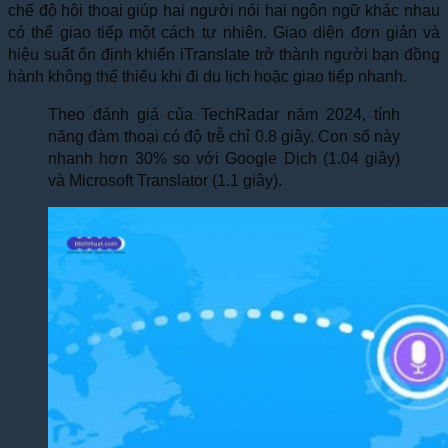
chế độ hội thoại giúp hai người nói hai ngôn ngữ khác nhau
có thể giao tiếp một cách tự nhiên. Giao diện đơn giản và
hiệu suất ổn định khiến iTranslate trở thành người bạn đồng
hành không thể thiếu khi đi du lịch hoặc giao tiếp nhanh.
Theo đánh giá của TechRadar năm 2024, tính
năng đàm thoại có độ trễ chỉ 0.8 giây. Con số này
nhanh hơn 30% so với Google Dịch (1.04 giây)
và Microsoft Translator (1.1 giây).