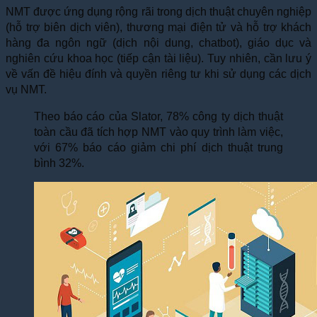
NMT được ứng dụng rộng rãi trong dịch thuật chuyên nghiệp
(hỗ trợ biên dịch viên), thương mại điện tử và hỗ trợ khách
hàng đa ngôn ngữ (dịch nội dung, chatbot), giáo dục và
nghiên cứu khoa học (tiếp cận tài liệu). Tuy nhiên, cần lưu ý
về vấn đề hiệu đính và quyền riêng tư khi sử dụng các dịch
vụ NMT.
Theo báo cáo của Slator, 78% công ty dịch thuật
toàn cầu đã tích hợp NMT vào quy trình làm việc,
với 67% báo cáo giảm chi phí dịch thuật trung
bình 32%.