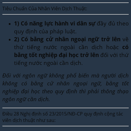
Tiêu Chuẩn Của Nhân Viên Dịch Thuật:
1)
Có năng lực hành vi dân sự
đầy đủ theo
quy định của pháp luật.
2)
Có bằng cử nhân ngoại ngữ trở lên
về
thứ tiếng nước ngoài cần dịch hoặc
có
bằng tốt nghiệp đại học trở lên
đối với thứ
tiếng nước ngoài cần dịch.
Đối với ngôn ngữ không phổ biến mà người dịch
không có bằng cử nhân ngoại ngữ, bằng tốt
nghiệp đại học theo quy định thì phải thông thạo
ngôn ngữ cần dịch.
Điều 28 Nghị định số 23/2015/NĐ-CP quy định cộng tác
viên dịch thuật như sau: