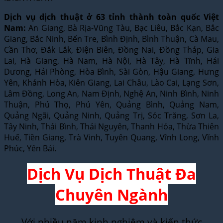
Dịch vụ dịch thuật ở 63 tỉnh thành toàn quốc Việt
Nam:
An Giang, Bà Rịa-Vũng Tàu, Bạc Liêu, Bắc Kạn, Bắc
Giang, Bắc Ninh, Bến Tre, Bình Định, Bình Thuận, Cà Mau,
Cần Thơ, Đắk Lắk, Điện Biên, Đồng Nai, Đồng Tháp, Gia
Lai, Hà Giang, Hà Nam, Hà Nội, Hà Tây, Hà Tĩnh, Hải
Dương, Hải Phòng, Hòa Bình, Sài Gòn, Hậu Giang, Hưng
Yên, Khánh Hòa, Kiên Giang, Lai Châu, Lào Cai, Lạng Sơn,
Lâm Đồng, Long An, Nam Định, Nghệ An, Ninh Bình, Ninh
Thuận, Phú Thọ, Phú Yên, Quảng Bình, Quảng Nam,
Quảng Ngãi, Quảng Ninh, Quảng Trị, Sóc Trăng, Sơn La,
Tây Ninh, Thái Bình, Thái Nguyên, Thanh Hóa, Thừa Thiên
Huế, Tiền Giang, Trà Vinh, Tuyên Quang, Vĩnh Long, Vĩnh
Phúc, Yên Bái.
Dịch Vụ Dịch Thuật Đa
Chuyên Ngành
Với nhiều năm kinh nghiệm và kiến thức