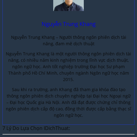
Nguyễn Trung Khang
Nguyễn Trung Khang – Người thông ngôn phiên dịch tài
năng, đam mê dịch thuật
Nguyễn Trung Khang là một người thông ngôn phiên dịch tài
năng, có nhiều năm kinh nghiệm trong lĩnh vực dịch thuật,
ngôn ngữ học. Anh tốt nghiệp trường Đại học Sư phạm
Thành phố Hồ Chí Minh, chuyên ngành Ngôn ngữ học năm
2015.
Sau khi ra trường, anh Khang đã tham gia khóa đào tạo
thông ngôn phiên dịch chuyên nghiệp tại Đại học Ngoại ngữ
– Đại học Quốc gia Hà Nội. Anh đã đạt được chứng chỉ thông
ngôn phiên dịch cấp độ cao, đồng thời được cấp bằng thạc sĩ
ngôn ngữ học.
7 Lý Do Lựa Chọn IDichThuat: