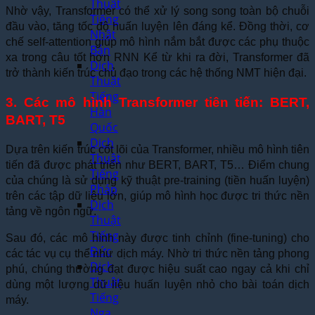
Thuật
Nhờ vậy, Transformer có thể xử lý song song toàn bộ chuỗi
Tiếng
đầu vào, tăng tốc độ huấn luyện lên đáng kể. Đồng thời, cơ
Nhật
chế self-attention giúp mô hình nắm bắt được các phụ thuộc
Bản
xa trong câu tốt hơn RNN Kể từ khi ra đời, Transformer đã
Dịch
trở thành kiến trúc chủ đạo trong các hệ thống NMT hiện đại.
Thuật
Tiếng
3. Các mô hình Transformer tiên tiến: BERT,
Hàn
BART, T5
Quốc
Dịch
Dựa trên kiến trúc cốt lõi của Transformer, nhiều mô hình tiên
Thuật
tiến đã được phát triển như BERT, BART, T5… Điểm chung
Tiếng
của chúng là sử dụng kỹ thuật pre-training (tiền huấn luyện)
Pháp
trên các tập dữ liệu lớn, giúp mô hình học được tri thức nền
Dịch
tảng về ngôn ngữ.
Thuật
Tiếng
Sau đó, các mô hình này được tinh chỉnh (fine-tuning) cho
Đức
các tác vụ cụ thể như dịch máy. Nhờ tri thức nền tảng phong
Dịch
phú, chúng thường đạt được hiệu suất cao ngay cả khi chỉ
Thuật
dùng một lượng dữ liệu huấn luyện nhỏ cho bài toán dịch
Tiếng
máy.
Nga