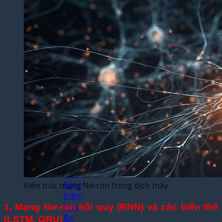
Yêu
Cầu
Dịch
Thuật
Báo
Cáo
Tài
Chính
Dịch
Thuật
Hợp
Đồng
Nhanh
Chóng
Dịch
Thuật
Bảng
Kiến trúc mạng Nơ-ron trong dịch máy
Điểm
Học
1. Mạng Nơ-ron hồi quy (RNN) và các biến thể
Bạ
(LSTM, GRU)