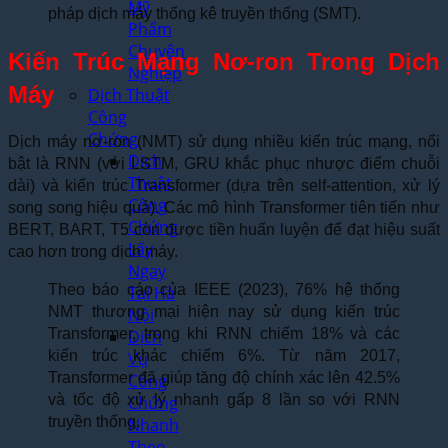
Mỹ
pháp dịch máy thống kê truyền thống (SMT).
Phẩm
Chuyên
Kiến Trúc Mạng Nơ-ron Trong Dịch
Nghiệp
Máy
Dịch Thuật
Công
Chứng
Dịch máy nơ-ron (NMT) sử dụng nhiều kiến trúc mạng, nổi
Dịch
bật là RNN (với LSTM, GRU khắc phục nhược điểm chuỗi
Thuật
dài) và kiến trúc Transformer (dựa trên self-attention, xử lý
Công
song song hiệu quả). Các mô hình Transformer tiên tiến như
Chứng
BERT, BART, T5 còn được tiền huấn luyện để đạt hiệu suất
Lấy
cao hơn trong dịch máy.
Ngay
Theo báo cáo của IEEE (2023), 76% hệ thống
Tại Hà
NMT thương mại hiện nay sử dụng kiến trúc
Nội
Transformer, trong khi RNN chiếm 18% và các
Dịch
kiến trúc khác chiếm 6%. Từ năm 2017,
Vụ
Transformer đã giúp tăng độ chính xác lên 42.5%
Công
và tốc độ xử lý nhanh gấp 8 lần so với RNN
Chứng
truyền thống.
Nhanh
Theo