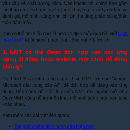
yêu cầu về chất lượng dịch. Các khoản chi chính bao gồm
thu thập dữ liệu huấn luyện, thuê chuyên gia xử lý dữ liệu và
đánh giá mô hình, cũng như chi phí hạ tầng phần cứng/điện
toán đám mây.
Bạn có thể tìm hiểu chi tiết hơn về dịch máy qua bài viết
Dịch
máy là gì?
Khái niệm, phân loại, công nghệ & lợi ích
.
3. NMT có thể được tích hợp vào các ứng
dụng di động hoặc website một cách dễ dàng
không?
Có, hầu hết các nhà cung cấp dịch vụ NMT lớn như Google,
Microsoft đều cung cấp API để tích hợp dễ dàng vào ứng
dụng. Bên cạnh đó, các thư viện NMT mã nguồn mở như
OpenNMT cũng hỗ trợ triển khai mô hình trên nhiều nền tảng
khác nhau.
Xem thêm các bài viết liên quan:
Top phần mềm dịch hàng đầu hiện nay