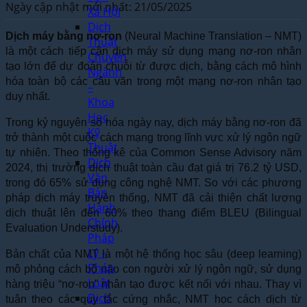
Ngày cập nhật mới nhất: 21/05/2025
Xã Hội
Dịch
Dịch máy bằng nơ-ron
(Neural Machine Translation – NMT)
Thuật
là một cách tiếp cận dịch máy sử dụng mạng nơ-ron nhân
Chuyên
tạo lớn để dự đoán chuỗi từ được dịch, bằng cách mô hình
Ngành
hóa toàn bộ các câu văn trong một mạng nơ-ron nhân tạo
–
duy nhất.
Khoa
Học
Trong kỷ nguyên số hóa ngày nay, dịch máy bằng nơ-ron đã
Kỹ
trở thành một cuộc cách mạng trong lĩnh vực xử lý ngôn ngữ
Thuật
tự nhiên. Theo thống kê của Common Sense Advisory năm
Dịch
2024, thị trường dịch thuật toàn cầu đạt giá trị 76.2 tỷ USD,
Văn
trong đó 65% sử dụng công nghệ NMT. So với các phương
Bản
pháp dịch máy truyền thống, NMT đã cải thiện chất lượng
Hành
dịch thuật lên đến 60% theo thang điểm BLEU (Bilingual
Chính
Evaluation Understudy).
Pháp
Lý –
Bản chất của NMT là một hệ thống học sâu (deep learning)
Pháp
mô phỏng cách bộ não con người xử lý ngôn ngữ, sử dụng
Luật
hàng triệu “nơ-ron” nhân tạo được kết nối với nhau. Thay vì
Dịch
tuân theo các quy tắc cứng nhắc, NMT học cách dịch từ