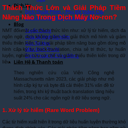
Dịch Vụ
Thách Thức Lớn và Giải Pháp Tiềm
Dịch Thuật Phim – Phụ Đề Video Clip
Năng Nào Trong Dịch Máy Nơ-ron?
Dịch Vụ Hợp Pháp Hóa Lãnh Sự
Blog
Tuyển Dụng
NMT đối mặt các thách thức lớn như: xử lý từ hiếm, dịch đa
Chia Sẻ Kinh Nghiệm
ngôn ngữ, dịch không giám sát, giải thích mô hình và giảm
Góc Tự Học
thiểu thiên kiến. Các giải pháp tiềm năng bao gồm dùng mô
Mẫu Dịch Thuật
hình cấp ký tự, back-translation, chia sẻ tri thức, tự huấn
Dịch Thuật Vì Cộng Đồng
luyện, nghiên cứu cơ chế và giảm thiểu thiên kiến trong dữ
Liên Hệ & Thanh toán
liệu.
Theo nghiên cứu của Viện Công nghệ
Massachusetts năm 2023, các giải pháp như mô
hình cấp ký tự và byte đã cải thiện 31% vấn đề từ
hiếm, trong khi kỹ thuật back-translation tăng hiệu
suất 24% cho các ngôn ngữ ít dữ liệu song ngữ.
1. Xử lý từ hiếm (Rare Word Problem)
Các từ hiếm xuất hiện ít trong dữ liệu huấn luyện thường khó