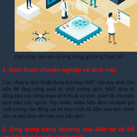
Dịch máy Nơ-ron có ứng dụng gì trong thực tế?
1. Dịch thuật chuyên nghiệp và dịch máy
Các công ty dịch thuật đang tích hợp NMT vào quy trình làm
việc để tăng năng suất và chất lượng dịch. NMT giúp tự
động hóa các công đoạn dịch thuật cơ bản, giảm tải cho biên
dịch viên con người. Tuy nhiên, khâu hiệu đính và đánh giá
chất lượng vẫn đóng vai trò then chốt để đảm bảo tính chính
xác và phù hợp văn hóa của bản dịch.
2. Ứng dụng trong thương mại điện tử và hỗ
trợ khách hàng đa ngôn ngữ