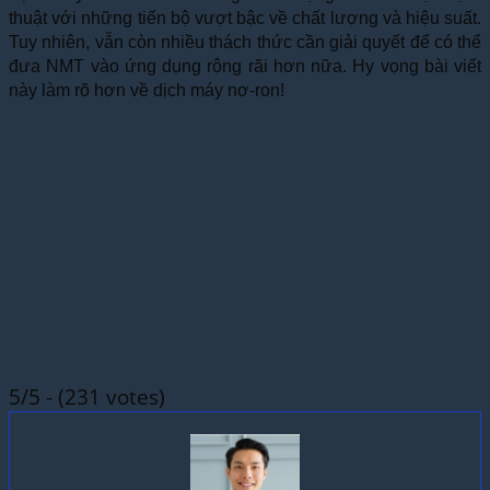
thuật với những tiến bộ vượt bậc về chất lượng và hiệu suất.
Tuy nhiên, vẫn còn nhiều thách thức cần giải quyết để có thể
đưa NMT vào ứng dụng rộng rãi hơn nữa. Hy vọng bài viết
này làm rõ hơn về dịch máy nơ-ron!
5/5 - (231 votes)