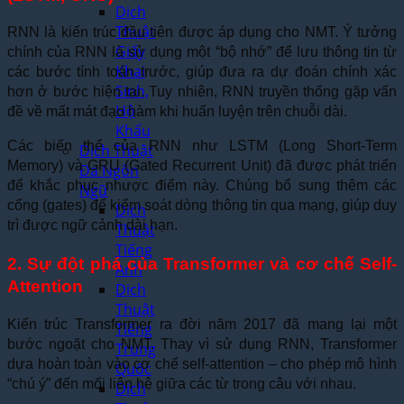
Dịch
Thuật
RNN là kiến trúc đầu tiên được áp dụng cho NMT. Ý tưởng
Giấy
chính của RNN là sử dụng một “bộ nhớ” để lưu thông tin từ
Khai
các bước tính toán trước, giúp đưa ra dự đoán chính xác
Sinh,
hơn ở bước hiện tại. Tuy nhiên, RNN truyền thống gặp vấn
Hộ
đề về mất mát đạo hàm khi huấn luyện trên chuỗi dài.
Khẩu
Các biến thể của RNN như LSTM (Long Short-Term
Dịch Thuật
Memory) và GRU (Gated Recurrent Unit) đã được phát triển
Đa Ngôn
để khắc phục nhược điểm này. Chúng bổ sung thêm các
Ngữ
cổng (gates) để kiểm soát dòng thông tin qua mạng, giúp duy
Dịch
trì được ngữ cảnh dài hạn.
Thuật
Tiếng
2. Sự đột phá của Transformer và cơ chế Self-
Anh
Attention
Dịch
Thuật
Kiến trúc Transformer ra đời năm 2017 đã mang lại một
Tiếng
bước ngoặt cho NMT. Thay vì sử dụng RNN, Transformer
Trung
dựa hoàn toàn vào cơ chế self-attention – cho phép mô hình
Quốc
“chú ý” đến mối liên hệ giữa các từ trong câu với nhau.
Dịch