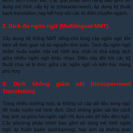
được dịch chính xác. Các giải pháp tiềm năng bao gồm sử
dụng mô hình cấp ký tự (character-level), áp dụng kỹ thuật
back-translation, hay kết hợp với các từ điển chuyên ngành.
2. Dịch đa ngôn ngữ (Multilingual NMT)
Xây dựng hệ thống NMT riêng cho từng cặp ngôn ngữ tốn
kém về thời gian và tài nguyên tính toán. Dịch đa ngôn ngữ
nhằm huấn luyện một mô hình duy nhất có khả năng dịch
giữa nhiều ngôn ngữ khác nhau. Điều này đòi hỏi các kỹ
thuật chia sẻ tri thức giữa các ngôn ngữ và kiến trúc mạng
phù hợp.
3. Dịch không giám sát (Unsupervised
Translation)
Trong nhiều trường hợp, ta không có cặp dữ liệu song ngữ
để huấn luyện mô hình dịch. Dịch không giám sát tìm cách
học ánh xạ giữa hai ngôn ngữ chỉ dựa vào dữ liệu đơn ngữ.
Các phương pháp chính bao gồm sử dụng mô hình ngôn
ngữ, tự huấn luyện (self-training), hay ánh xạ không gian