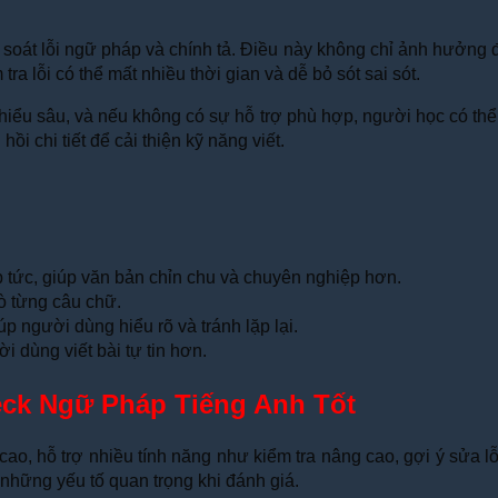
soát lỗi ngữ pháp và chính tả. Điều này không chỉ ảnh hưởng đến
tra lỗi có thể mất nhiều thời gian và dễ bỏ sót sai sót.
iểu sâu, và nếu không có sự hỗ trợ phù hợp, người học có thể lặ
i chi tiết để cải thiện kỹ năng viết.
p tức, giúp văn bản chỉn chu và chuyên nghiệp hơn.
dò từng câu chữ.
giúp người dùng hiểu rõ và tránh lặp lại.
i dùng viết bài tự tin hơn.
eck Ngữ Pháp Tiếng Anh Tốt
o, hỗ trợ nhiều tính năng như kiểm tra nâng cao, gợi ý sửa lỗi,
 những yếu tố quan trọng khi đánh giá.