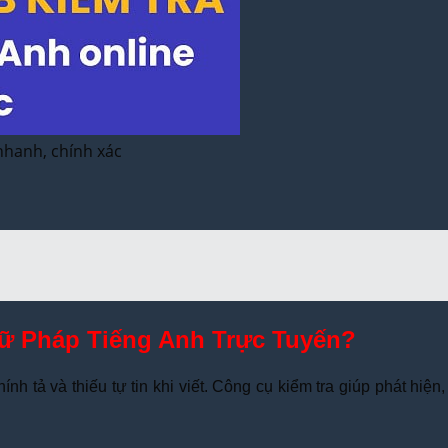
nhanh, chính xác
gữ Pháp Tiếng Anh Trực Tuyến?
h tả và thiếu tự tin khi viết. Công cụ kiểm tra giúp phát hiện