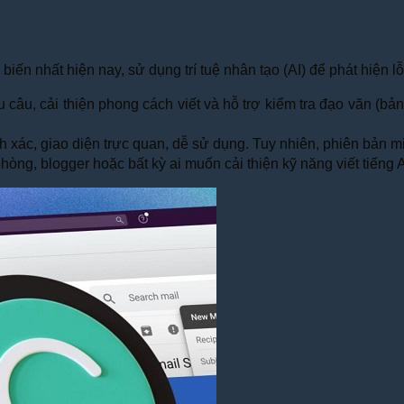
ến nhất hiện nay, sử dụng trí tuệ nhân tạo (AI) để phát hiện lỗ
 câu, cải thiện phong cách viết và hỗ trợ kiểm tra đạo văn (bản 
 xác, giao diện trực quan, dễ sử dụng. Tuy nhiên, phiên bản mi
hòng, blogger hoặc bất kỳ ai muốn cải thiện kỹ năng viết tiếng