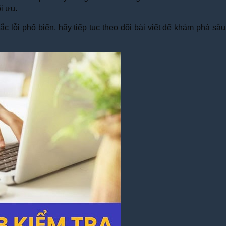
i ưu.
ắc lỗi phổ biến, hãy tiếp tục theo dõi bài viết để khám phá 