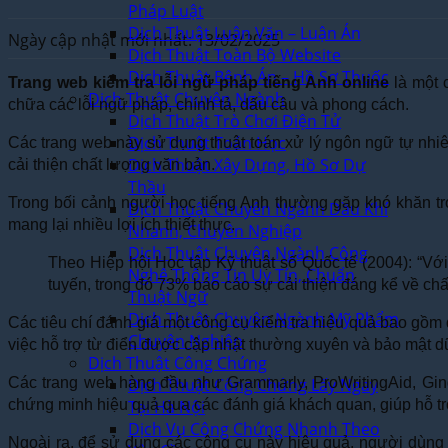
Pháp Luật
Dịch Thuật Luận Văn – Luận Án
Ngày cập nhật mới nhất: 13/02/2025
Dịch Thuật Toàn Bộ Website
Dịch Thuật Bệnh Án – Hồ Sơ Thuốc
Trang web kiểm tra lỗi ngữ pháp tiếng Anh online
là một 
Dịch Thuật Chuyên Ngành
chữa các lỗi ngữ pháp, chính tả, dấu câu và phong cách.
Dịch Thuật Trò Chơi Điện Tử
Dịch Thuật Toán Học
Các trang web này sử dụng thuật toán xử lý ngôn ngữ tự nhiê
Dịch Thuật Xây Dựng, Hồ Sơ Dự
cải thiện chất lượng văn bản.
Thầu
Trong bối cảnh người học tiếng Anh thường gặp khó khăn tro
Dịch Thuật Chuyên Ngành Dầu Khí
mang lại nhiều lợi ích thiết thực.
Nhanh, Chuyên Nghiệp
Dịch Thuật Chuyên Ngành Công
Theo Hiệp hội Học tập Kỹ thuật số Quốc tế (2004): “V
Nghệ Thông Tin Uy Tín, Chuẩn
tuyến, trong đó 73% báo cáo sự cải thiện đáng kể về chấ
Thuật Ngữ
Dịch Thuật Chuyên Ngành Mỹ Phẩm
Các tiêu chí đánh giá một công cụ kiểm tra hiệu quả bao gồm 
Chuyên Nghiệp
việc hỗ trợ từ điển được cập nhật thường xuyên và bảo mật dữ
Dịch Thuật Công Chứng
Các trang web hàng đầu như Grammarly, ProWritingAid, Ginge
Dịch Thuật Công Chứng Lấy Ngay
chứng minh hiệu quả qua các đánh giá khách quan, giúp hỗ t
Tại Hà Nội
Dịch Vụ Công Chứng Nhanh Theo
Ngoài ra, để sử dụng các công cụ này hiệu quả, người dùng c