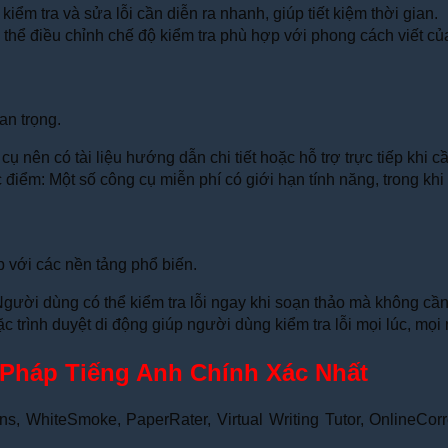
kiểm tra và sửa lỗi cần diễn ra nhanh, giúp tiết kiệm thời gian.
 thể điều chỉnh chế độ kiểm tra phù hợp với phong cách viết củ
an trọng.
cụ nên có tài liệu hướng dẫn chi tiết hoặc hỗ trợ trực tiếp khi cầ
điểm: Một số công cụ miễn phí có giới hạn tính năng, trong khi 
 với các nền tảng phổ biến.
Người dùng có thể kiểm tra lỗi ngay khi soạn thảo mà không cần
trình duyệt di động giúp người dùng kiểm tra lỗi mọi lúc, mọi 
 Pháp Tiếng Anh Chính Xác Nhất
bens, WhiteSmoke, PaperRater, Virtual Writing Tutor, OnlineC