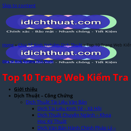
Skip to content
Home
»
Chia Sẻ Kinh Nghiệm Dịch Thuật
»
Top 10 Trang Web Kiể
Chia Sẻ Kinh Nghiệm Dịch Thuật
Top 10 Trang Web Kiểm Tra 
Giới thiệu
Dịch Thuật – Công Chứng
Dịch Thuật Tài Liệu Văn Bản
Dịch Tài Liệu Kinh Tế – Xã Hội
Dịch Thuật Chuyên Ngành – Khoa
Học Kỹ Thuật
Dịch Văn Bản Hành Chính Pháp Lý –