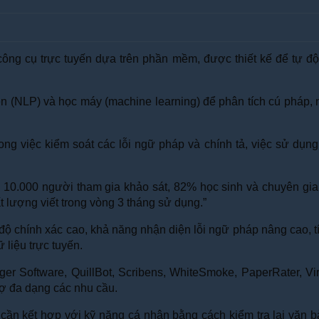
công cụ trực tuyến dựa trên phần mềm, được thiết kế để tự độ
n (NLP) và học máy (machine learning) để phân tích cú pháp, ng
ng việc kiểm soát các lỗi ngữ pháp và chính tả, việc sử dụng
ới 10.000 người tham gia khảo sát, 82% học sinh và chuyên gi
t lượng viết trong vòng 3 tháng sử dụng.”
độ chính xác cao, khả năng nhận diện lỗi ngữ pháp nâng cao, tí
 liệu trực tuyến.
r Software, QuillBot, Scribens, WhiteSmoke, PaperRater, Vir
rợ đa dạng các nhu cầu.
ần kết hợp với kỹ năng cá nhân bằng cách kiểm tra lại văn bản