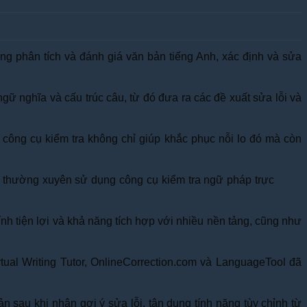
ng phân tích và đánh giá văn bản tiếng Anh, xác định và sửa
ữ nghĩa và cấu trúc câu, từ đó đưa ra các đề xuất sửa lỗi và
 công cụ kiểm tra không chỉ giúp khắc phục nỗi lo đó mà còn
a thường xuyên sử dụng công cụ kiểm tra ngữ pháp trực
nh tiện lợi và khả năng tích hợp với nhiều nền tảng, cũng như
tual Writing Tutor, OnlineCorrection.com và LanguageTool đã
 sau khi nhận gợi ý sửa lỗi, tận dụng tính năng tùy chỉnh từ