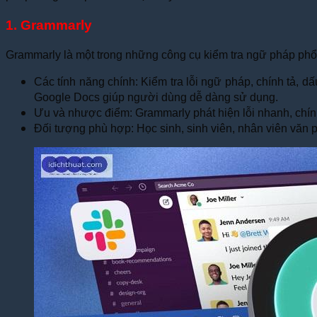
1. Grammarly
Grammarly là một trong những công cụ kiểm tra ngữ pháp phổ bi
Các tính năng chính: Kiểm tra lỗi ngữ pháp, chính tả, dấu
Google Docs giúp người dùng dễ dàng sử dụng.
Ưu và nhược điểm: Grammarly phát hiện lỗi nhanh, chính
Đối tượng phù hợp: Học sinh, sinh viên, nhân viên văn p