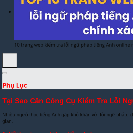
Dịch Thuật Vì Cộng Đồng
Liên Hệ & Thanh toán
10 trang web kiểm tra lỗi ngữ pháp tiếng Anh online 
Phụ Lục
Tại Sao Cần Công Cụ Kiểm Tra Lỗi N
Nhiều người học tiếng Anh gặp khó khăn với lỗi ngữ pháp, chín
gian.