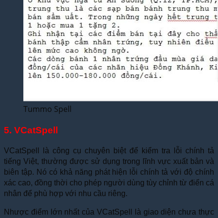
Tummo Spell
5. VCatSpell
VCatSpell là công cụ chuyên biệt để kiểm tra lỗi chính tả
tiếng Việt, thường được sử dụng trong lĩnh vực xuất bản và
biên tập. Nó có khả năng phát hiện lỗi chính tả với độ chính
xác cao, đồng thời cho phép người dùng tùy chỉnh từ điển cá
nhân để phù hợp với nhu cầu riêng.
Nhược điểm lớn nhất của VCatSpell là giao diện chưa thực