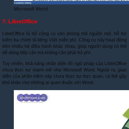
Microsoft Word
7. LibreOffice
LibreOffice là bộ công cụ văn phòng mã nguồn mở, hỗ trợ
kiểm tra chính tả tiếng Việt miễn phí. Công cụ này hoạt động
trên nhiều hệ điều hành khác nhau, giúp người dùng có thể
dễ dàng tiếp cận mà không cần phải trả phí.
Tuy nhiên, khả năng nhận diện lỗi ngữ pháp của LibreOffice
chưa thực sự mạnh mẽ như Microsoft Word. Ngoài ra, giao
diện của phần mềm này chưa thực sự trực quan, có thể gây
khó khăn cho những ai quen thuộc với Word.