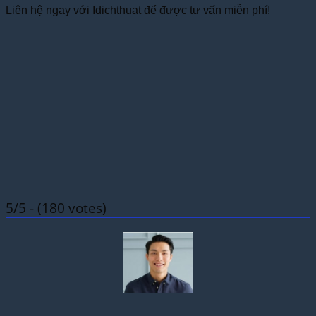
Liên hệ ngay với Idichthuat để được tư vấn miễn phí!
5/5 - (180 votes)