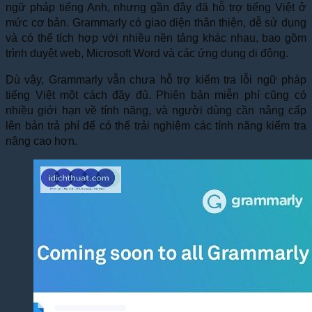
ngữ pháp tiếng Anh, nhưng gần đây đã hỗ trợ tiếng Việt ở
mức cơ bản. Grammarly có giao diện thân thiện, dễ sử dụng
và có thể tích hợp với nhiều nền tảng khác nhau, bao gồm
trình duyệt web, Microsoft Word và các ứng dụng di động.
Dù vậy, Grammarly vẫn chưa hỗ trợ kiểm tra lỗi ngữ pháp
tiếng Việt một cách đầy đủ. Phiên bản miễn phí cũng có
nhiều giới hạn về tính năng, và người dùng cần nâng cấp
lên bản trả phí để có thể trải nghiệm các tính năng kiểm tra
nâng cao hơn.