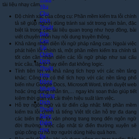
tài liệu nhạy cảm.
Yêu
Cầu
Độ chính xác của công cụ: Phần mềm kiểm tra lỗi chính
Dịch
tả sẽ giúp người dùng tránh sai sót trong văn bản, đặc
Thuật
biệt là trong các tài liệu quan trọng như hợp đồng, bài
Báo
viết chuyên môn hay nội dung truyền thông.
Cáo
Khả năng nhận diện lỗi ngữ pháp nâng cao: Ngoài việc
Tài
phát hiện lỗi chính tả, một phần mềm kiểm tra chính tả
Chính
tốt còn cần nhận diện các lỗi ngữ pháp như sai cấu
Dịch
trúc câu, lặp từ hay diễn đạt không logic.
Thuật
Tính tiện lợi và khả năng tích hợp với các nền tảng
Hợp
khác: Công cụ có thể tích hợp với các nền tảng phổ
Đồng
biến như Google Docs, Microsoft Word, trình duyệt web
Nhanh
hoặc ứng dụng nhắn tin,… ngay khi soạn thảo giúp tiết
Chóng
kiệm thời gian và cải thiện hiệu suất làm việc.
Dịch
Hỗ trợ ngôn ngữ và từ điển cập nhật: Một phần mềm
Thuật
kiểm tra lỗi chính tả tiếng Việt tốt cần hỗ trợ đa dạng
Bảng
các biến thể, từ văn phong trang trọng đến ngôn ngữ
Điểm
đời thường. Việc cập nhật từ điển thường xuyên sẽ
Học
giúp công cụ hỗ trợ người dùng hiệu quả hơn.
Bạ