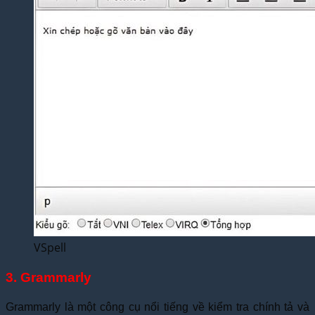
VSpell
3. Grammarly
Grammarly là một công cụ nổi tiếng về kiểm tra chính tả và