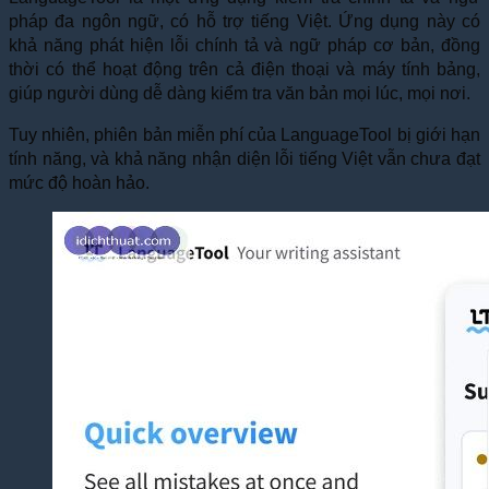
pháp đa ngôn ngữ, có hỗ trợ tiếng Việt. Ứng dụng này có
khả năng phát hiện lỗi chính tả và ngữ pháp cơ bản, đồng
thời có thể hoạt động trên cả điện thoại và máy tính bảng,
giúp người dùng dễ dàng kiểm tra văn bản mọi lúc, mọi nơi.
Tuy nhiên, phiên bản miễn phí của LanguageTool bị giới hạn
tính năng, và khả năng nhận diện lỗi tiếng Việt vẫn chưa đạt
mức độ hoàn hảo.