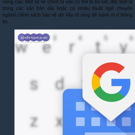
nâng cao. Một số lỗi chính tả vẫn có thể bị bỏ sót, đặc biệt là
trong các văn bản dài hoặc có nhiều thuật ngữ chuyên
ngành.chính sách bảo vệ dữ liệu rõ ràng để tránh rò rỉ thông
tin.