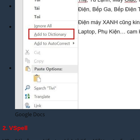
Dịch Vụ
Dịch Thuật Phim – Phụ Đề Video Clip
Dịch Vụ Hợp Pháp Hóa Lãnh Sự
Blog
Tuyển Dụng
Chia Sẻ Kinh Nghiệm
Góc Tự Học
Mẫu Dịch Thuật
Dịch Thuật Vì Cộng Đồng
Liên Hệ & Thanh toán
Google Docs
2. VSpell