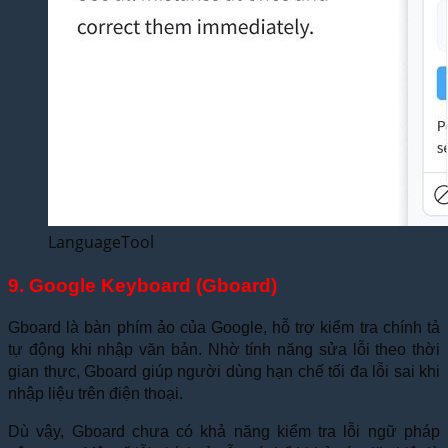
LanguageTool
9. Google Keyboard (Gboard)
Gboard là bàn phím ảo của Google, hỗ trợ kiểm tra chính tả
tự động khi nhập văn bản. Nhờ tính năng sửa lỗi theo thời
gian thực, Gboard giúp người dùng hạn chế tối đa lỗi sai khi
nhập liệu trên điện thoại.
Dù vậy, Gboard chưa có khả năng kiểm tra lỗi ngữ pháp