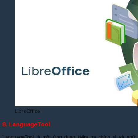
LibreOffice
8. LanguageTool
LanguageTool là một ứng dụng kiểm tra chính tả và ngữ