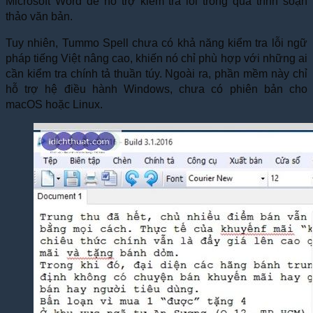
Microsoft Word để hỗ trợ kiểm tra lỗi trong quá trình soạn
thảo văn bản.
Tuy nhiên, Tummo Spell chưa có khả năng kiểm tra lỗi ngữ
pháp tiếng Việt nâng cao, khiến nó chỉ phù hợp với những ai
cần kiểm tra chính tả thuần túy. Ngoài ra, phần mềm này chỉ
hỗ trợ hệ điều hành Windows, chưa có phiên bản cho
macOS hoặc Linux.