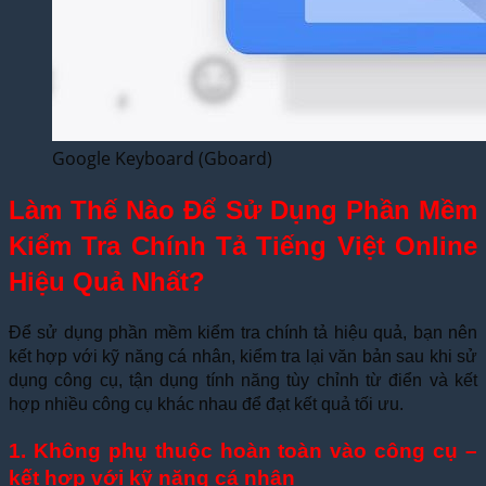
Google Keyboard (Gboard)
Làm Thế Nào Để Sử Dụng Phần Mềm
Kiểm Tra Chính Tả Tiếng Việt Online
Hiệu Quả Nhất?
Để sử dụng phần mềm kiểm tra chính tả hiệu quả, bạn nên
kết hợp với kỹ năng cá nhân, kiểm tra lại văn bản sau khi sử
dụng công cụ, tận dụng tính năng tùy chỉnh từ điển và kết
hợp nhiều công cụ khác nhau để đạt kết quả tối ưu.
1. Không phụ thuộc hoàn toàn vào công cụ –
kết hợp với kỹ năng cá nhân