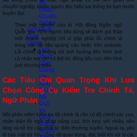
Mỹ
chuyên nghiệp, khiến người đọc hiểu sai thông tin bạn muốn
Phẩm
truyền đạt.
Chuyên
Nghiệp
Theo một nghiên cứu từ Hội đồng Ngôn ngữ
Dịch Thuật
Quốc gia, 70% người tiêu dùng sẽ đánh giá thấp
Công
một doanh nghiệp chỉ vì gặp phải lỗi chính tả
Chứng
trong các tài liệu quảng cáo hoặc trên website.
Dịch
Lỗi chính tả không chỉ ảnh hưởng đến hình ảnh
Thuật
cá nhân mà còn có thể tác động tiêu cực đến hình
Công
ảnh thương hiệu.
Chứng
Lấy
Các Tiêu Chí Quan Trọng Khi Lựa
Ngay
Chọn Công Cụ Kiểm Tra Chính Tả,
Tại Hà
Nội
Ngữ Pháp
Dịch
Vụ
Một phần mềm kiểm tra lỗi chính tả cần có độ chính xác cao,
Công
nhận diện lỗi ngữ pháp nâng cao, tích hợp với nhiều nền
Chứng
tảng và hỗ trợ cập nhật từ điển thường xuyên. Ngoài ra, yếu
Nhanh
tố bảo mật dữ liệu cũng rất quan trọng, đặc biệt khi xử lý các
Theo