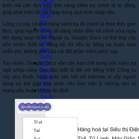
Thuật
biến mà còn tích hợp tính năng kiểm tra chính tả tự động,
Tiếng
giúp phát hiện lỗi sai ngay trong quá trình nhập liệu.
Nhật
Bản
Công cụ này có khả năng kiểm tra lỗi chính tả theo thời gian
Dịch
thực, giúp người dùng dễ dàng nhận diện và chỉnh sửa ngay
Thuật
khi đang soạn thảo. Ngoài ra, Google Docs có thể truy cập
Tiếng
trên nhiều thiết bị, đồng bộ dữ liệu tự động và hoàn toàn
Hàn
miễn phí, không yêu cầu cài đặt phần mềm phức tạp.
Quốc
Dịch
Tuy nhiên, Google Docs vẫn còn hạn chế trong việc kiểm tra
Thuật
ngữ pháp nâng cao, đặc biệt là đối với tiếng Việt. Công cụ
Tiếng
này phụ thuộc hoàn toàn vào kết nối internet, vì vậy người
Pháp
dùng có thể gặp khó khăn nếu làm việc ở những nơi có
Dịch
mạng yếu hoặc không ổn định.
Thuật
Tiếng
Đức
Dịch
Thuật
Tiếng
Nga