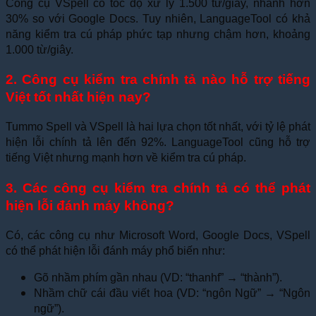
Công cụ VSpell có tốc độ xử lý 1.500 từ/giây, nhanh hơn
30% so với Google Docs. Tuy nhiên, LanguageTool có khả
năng kiểm tra cú pháp phức tạp nhưng chậm hơn, khoảng
1.000 từ/giây.
2. Công cụ kiểm tra chính tả nào hỗ trợ tiếng
Việt tốt nhất hiện nay?
Tummo Spell và VSpell là hai lựa chọn tốt nhất, với tỷ lệ phát
hiện lỗi chính tả lên đến 92%. LanguageTool cũng hỗ trợ
tiếng Việt nhưng mạnh hơn về kiểm tra cú pháp.
3. Các công cụ kiểm tra chính tả có thể phát
hiện lỗi đánh máy không?
Có, các công cụ như Microsoft Word, Google Docs, VSpell
có thể phát hiện lỗi đánh máy phổ biến như:
Gõ nhầm phím gần nhau (VD: “thanhf” → “thành”).
Nhầm chữ cái đầu viết hoa (VD: “ngôn Ngữ” → “Ngôn
ngữ”).