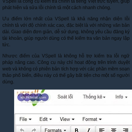
VSpell là công cụ kiểm tra chính tả tiếng Việt trực tuyến, giúp
phát hiện và sửa lỗi chính tả một cách nhanh chóng.
Ưu điểm lớn nhất của VSpell là khả năng nhận diện lỗi
chính tả với độ chính xác cao, đặc biệt là với những văn bản
dài. Giao diện đơn giản, dễ sử dụng, không yêu cầu đăng ký
tài khoản, giúp người dùng có thể kiểm tra văn bản ngay lập
tức.
Nhược điểm của VSpell là không hỗ trợ kiểm tra lỗi ngữ
pháp nâng cao. Công cụ này chỉ hoạt động trên trình duyệt
web và không có phiên bản tích hợp với các phần mềm soạn
thảo phổ biến, điều này có thể gây bất tiện cho một số người
dùng.