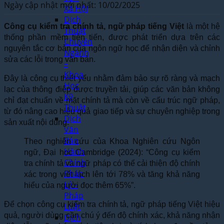
Ngày cập nhật mới nhất: 10/02/2025
Xã Hội
Dịch
Công cụ kiểm tra chính tả, ngữ pháp tiếng Việt
là một hệ
Thuật
thống phần mềm tiên tiến, được phát triển dựa trên các
Chuyên
nguyên tắc cơ bản của ngôn ngữ học để nhận diện và chỉnh
Ngành
sửa các lỗi trong văn bản.
–
Khoa
Đây là công cụ thiết yếu nhằm đảm bảo sự rõ ràng và mạch
Học
lạc của thông điệp được truyền tải, giúp các văn bản không
Kỹ
chỉ đạt chuẩn về mặt chính tả mà còn về cấu trúc ngữ pháp,
Thuật
từ đó nâng cao hiệu quả giao tiếp và sự chuyên nghiệp trong
Dịch
sản xuất nội dung.
Văn
Bản
Theo nghiên cứu của Khoa Nghiên cứu Ngôn
Hành
ngữ, Đại học Cambridge (2024): “Công cụ kiểm
Chính
tra chính tả và ngữ pháp có thể cải thiện độ chính
Pháp
xác trong viết lách lên tới 78% và tăng khả năng
Lý –
hiểu của người đọc thêm 65%”.
Pháp
Để chọn công cụ kiểm tra chính tả, ngữ pháp tiếng Việt hiệu
Luật
quả, người dùng cần chú ý đến độ chính xác, khả năng nhận
Dịch