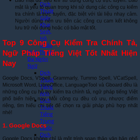
Bảo mật dữ liệu khi sử dụng công cụ trực tuyến: Bảo
Dịch
mật là yếu tố quan trọng khi sử dụng các công cụ kiểm
Thuật
tra chính tả trực tuyến, đặc biệt với tài liệu nhạy cảm.
Giấy
Người dùng nên ưu tiên các công cụ cam kết không
Khai
lưu trữ nội dung hoặc có bảo mật tốt.
Sinh,
Hộ
Top 9 Công Cụ Kiểm Tra Chính Tả,
Khẩu
Ngữ Pháp Tiếng Việt Tốt Nhất Hiện
Dịch Thuật
Đa Ngôn
Nay
Ngữ
Dịch
Google Docs, VSpell, Grammarly, Tummo Spell, VCatSpell,
Thuật
Microsoft Word, LibreOffice, LanguageTool và Gboard đều là
Tiếng
những công cụ hỗ trợ kiểm tra chính tả, ngữ pháp tiếng Việt
Anh
phổ biến hiện nay. Mỗi công cụ đều có ưu, nhược điểm
Dịch
riêng, tìm hiểu chi tiết để chọn ra giải pháp phù hợp nhất
Thuật
nhé!
Tiếng
Trung
1. Google Docs
Quốc
Dịch
Google Docs không chỉ là một trình soạn thảo văn bản phổ