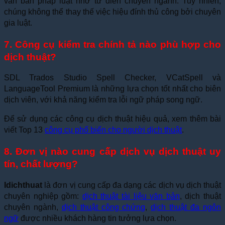
văn bản pháp luật nhờ từ điển chuyên ngành. Tuy nhiên,
chúng không thể thay thế việc hiệu đính thủ công bởi chuyên
gia luật.
7. Công cụ kiểm tra chính tả nào phù hợp cho
dịch thuật?
SDL Trados Studio Spell Checker, VCatSpell và
LanguageTool Premium là những lựa chọn tốt nhất cho biên
dịch viên, với khả năng kiểm tra lỗi ngữ pháp song ngữ.
Để sử dụng các công cụ dịch thuật hiệu quả, xem thêm bài
viết Top 13
công cụ phổ biến cho người dịch thuật
.
8. Đơn vị nào cung cấp dịch vụ dịch thuật uy
tín, chất lượng?
Idichthuat
là đơn vị cung cấp đa dạng các dịch vụ dịch thuật
chuyên nghiệp gồm:
dịch thuật tài liệu văn bản
, dịch thuật
chuyên ngành,
dịch thuật công chứng
,
dịch thuật đa ngôn
ngữ
được nhiều khách hàng tin tưởng lựa chọn.