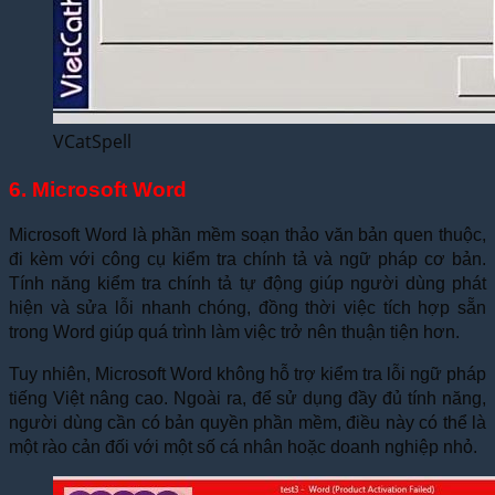
VCatSpell
6. Microsoft Word
Microsoft Word là phần mềm soạn thảo văn bản quen thuộc,
đi kèm với công cụ kiểm tra chính tả và ngữ pháp cơ bản.
Tính năng kiểm tra chính tả tự động giúp người dùng phát
hiện và sửa lỗi nhanh chóng, đồng thời việc tích hợp sẵn
trong Word giúp quá trình làm việc trở nên thuận tiện hơn.
Tuy nhiên, Microsoft Word không hỗ trợ kiểm tra lỗi ngữ pháp
tiếng Việt nâng cao. Ngoài ra, để sử dụng đầy đủ tính năng,
người dùng cần có bản quyền phần mềm, điều này có thể là
một rào cản đối với một số cá nhân hoặc doanh nghiệp nhỏ.