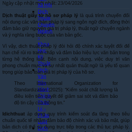
Ngày cập nhật mới nhất: 23/04/2026
Xã Hội
Dịch
Dịch thuật giấy tờ hồ sơ pháp lý
là quá trình chuyển đổi
Thuật
nội dung các văn bản pháp lý sang ngôn ngữ đích, đồng thời
Chuyên
đảm bảo giữ nguyên giá trị pháp lý, thuật ngữ chuyên ngành
Ngành
và ý nghĩa ràng buộc của văn bản gốc.
–
Khoa
Vì vậy, dịch thuật pháp lý đòi hỏi độ chính xác tuyệt đối để
Học
hạn chế rủi ro tranh chấp và đảm bảo hiệu lực văn bản trong
Kỹ
từng hệ thống luật. Bên cạnh nội dung, việc duy trì văn
Thuật
phong chuẩn mực và sự nhất quán thuật ngữ là yếu tố quan
Dịch
trọng giúp bảo toàn giá trị pháp lý của hồ sơ.
Văn
Bản
Theo International Organization for
Hành
Standardization (2025): “Kiểm soát chất lượng là
Chính
điều kiện tiên quyết để giảm sai sót và đảm bảo
Pháp
độ tin cậy của thông tin.”
Lý –
Idichthuat
áp dụng quy trình kiểm soát đa tầng theo tiêu
Pháp
chuẩn quốc tế nhằm đảm bảo độ chính xác và bảo mật, giúp
Luật
bản dịch có thể sử dụng trực tiếp trong các thủ tục pháp lý.
Dịch