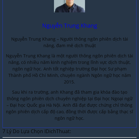
Nguyễn Trung Khang
Nguyễn Trung Khang – Người thông ngôn phiên dịch tài
năng, đam mê dịch thuật
Nguyễn Trung Khang là một người thông ngôn phiên dịch tài
năng, có nhiều năm kinh nghiệm trong lĩnh vực dịch thuật,
ngôn ngữ học. Anh tốt nghiệp trường Đại học Sư phạm
Thành phố Hồ Chí Minh, chuyên ngành Ngôn ngữ học năm
2015.
Sau khi ra trường, anh Khang đã tham gia khóa đào tạo
thông ngôn phiên dịch chuyên nghiệp tại Đại học Ngoại ngữ
– Đại học Quốc gia Hà Nội. Anh đã đạt được chứng chỉ thông
ngôn phiên dịch cấp độ cao, đồng thời được cấp bằng thạc sĩ
ngôn ngữ học.
7 Lý Do Lựa Chọn IDichThuat: