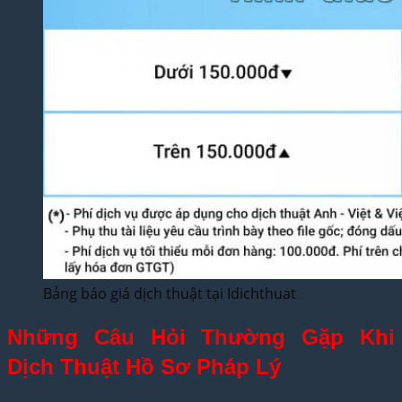
Bảng báo giá dịch thuật tại Idichthuat
Những Câu Hỏi Thường Gặp Khi
Dịch Thuật Hồ Sơ Pháp Lý