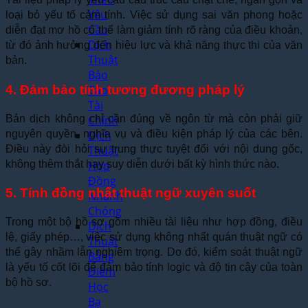
Yêu
loại bỏ yếu tố cảm tính. Việc sử dụng sai văn phong hoặc
Cầu
diễn đạt mơ hồ có thể làm giảm tính rõ ràng của điều khoản,
Dịch
từ đó ảnh hưởng đến hiệu lực và khả năng thực thi của văn
Thuật
bản.
Báo
Cáo
4. Đảm bảo tính tương đương pháp lý
Tài
Bản dịch không chỉ cần đúng về ngôn từ mà còn phải giữ
Chính
nguyên quyền, nghĩa vụ và điều kiện pháp lý của các bên.
Dịch
Điều này đòi hỏi sự trung thực tuyệt đối với nội dung gốc,
Thuật
không thêm thắt hay suy diễn dưới bất kỳ hình thức nào.
Hợp
Đồng
5. Tính đồng nhất thuật ngữ xuyên suốt
Nhanh
Chóng
Trong một bộ hồ sơ gồm nhiều tài liệu như hợp đồng, điều
Dịch
lệ, giấy phép…, việc sử dụng không nhất quán thuật ngữ có
Thuật
thể gây nhầm lẫn nghiêm trọng. Do đó, kiểm soát thuật ngữ
Bảng
là yếu tố cốt lõi để đảm bảo tính logic và độ tin cậy của toàn
Điểm
bộ hồ sơ.
Học
Bạ