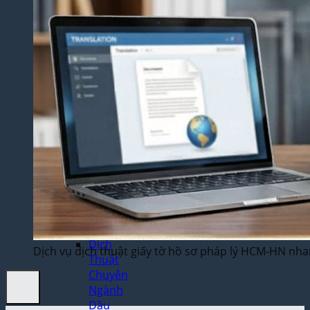
Thuật
Trò
Chơi
Điện
Tử
Dịch
Thuật
Toán
Học
Dịch
Thuật
Xây
Dựng,
Hồ Sơ
Dự
Thầu
Dịch
Dịch vụ dịch thuật giấy tờ hồ sơ pháp lý HCM-HN nhan
Thuật
Chuyên
Ngành
Dầu