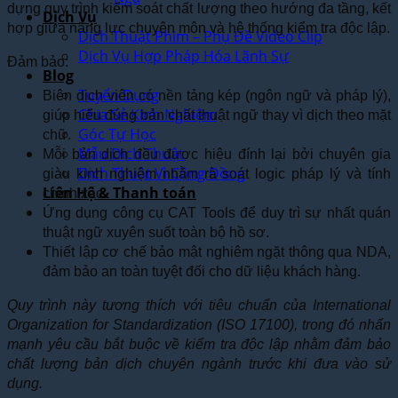
dựng quy trình kiểm soát chất lượng theo hướng đa tầng, kết
Dịch Vụ
hợp giữa năng lực chuyên môn và hệ thống kiểm tra độc lập.
Dịch Thuật Phim – Phụ Đề Video Clip
Dịch Vụ Hợp Pháp Hóa Lãnh Sự
Đảm bảo:
Blog
Tuyển Dụng
Biên dịch viên có nền tảng kép (ngôn ngữ và pháp lý),
Chia Sẻ Kinh Nghiệm
giúp hiểu đúng bản chất thuật ngữ thay vì dịch theo mặt
Góc Tự Học
chữ.
Mẫu Dịch Thuật
Mỗi bản dịch đều được hiệu đính lại bởi chuyên gia
Dịch Thuật Vì Cộng Đồng
giàu kinh nghiệm nhằm rà soát logic pháp lý và tính
Liên Hệ & Thanh toán
chính xác.
Ứng dụng công cụ CAT Tools để duy trì sự nhất quán
thuật ngữ xuyên suốt toàn bộ hồ sơ.
Thiết lập cơ chế bảo mật nghiêm ngặt thông qua NDA,
đảm bảo an toàn tuyệt đối cho dữ liệu khách hàng.
Quy trình này tương thích với tiêu chuẩn của International
Organization for Standardization (ISO 17100), trong đó nhấn
mạnh yêu cầu bắt buộc về kiểm tra độc lập nhằm đảm bảo
chất lượng bản dịch chuyên ngành trước khi đưa vào sử
dụng.