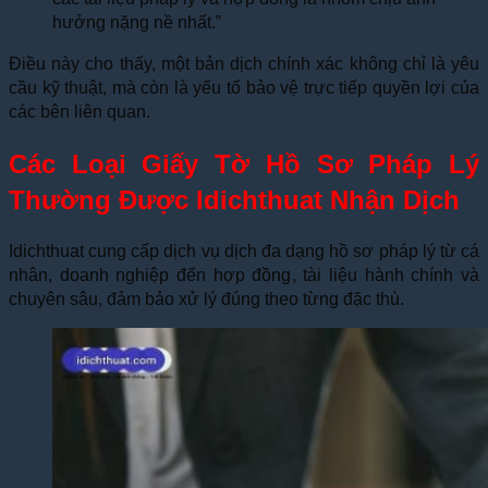
hưởng nặng nề nhất.”
Điều này cho thấy, một bản dịch chính xác không chỉ là yêu
cầu kỹ thuật, mà còn là yếu tố bảo vệ trực tiếp quyền lợi của
các bên liên quan.
Các Loại Giấy Tờ Hồ Sơ Pháp Lý
Thường Được Idichthuat Nhận Dịch
Idichthuat cung cấp dịch vụ dịch đa dạng hồ sơ pháp lý từ cá
nhân, doanh nghiệp đến hợp đồng, tài liệu hành chính và
chuyên sâu, đảm bảo xử lý đúng theo từng đặc thù.