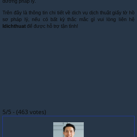
đương pháp lý.
Trên đây là thông tin chi tiết về dịch vụ dịch thuật giấy tờ hồ
sơ pháp lý, nếu có bất kỳ thắc mắc gì vui lòng liên hệ
Idichthuat
để được hỗ trợ tận tình!
5/5 - (463 votes)