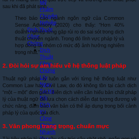
Mỹ
sau khi đã phát sinh.
Phẩm
Chuyên
Theo báo cáo ngành ngôn ngữ của Common
Nghiệp
Sense Advisory (2020) cho thấy: “Hơn 40%
Dịch Thuật
doanh nghiệp từng gặp rủi ro do sai sót trong dịch
Công
thuật chuyên ngành. Trong đó lĩnh vực pháp lý và
Chứng
hợp đồng là nhóm có mức độ ảnh hưởng nghiêm
Dịch
trọng nhất.”
Thuật
Công
2. Đòi hỏi sự am hiểu về hệ thống luật pháp
Chứng
Lấy
Thuật ngữ pháp lý luôn gắn với từng hệ thống luật như
Ngay
Common Law hay Civil Law, do đó không tồn tại cách dịch
Tại Hà
“một – một” đơn giản. Biên dịch viên cần hiểu bản chất pháp
Nội
lý của thuật ngữ để lựa chọn cách diễn đạt tương đương về
Dịch
chức năng, đảm bảo văn bản có thể áp dụng trong bối cảnh
Vụ
pháp lý của quốc gia đích.
Công
Chứng
3. Văn phong trang trọng, chuẩn mực
Nhanh
Theo
Tài liệu pháp lý yêu cầu cấu trúc câu chặt chẽ, ngắn gọn và