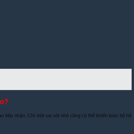
ao?
n tiếp nhận. Chỉ một sai sót nhỏ cũng có thể khiến toàn bộ hồ