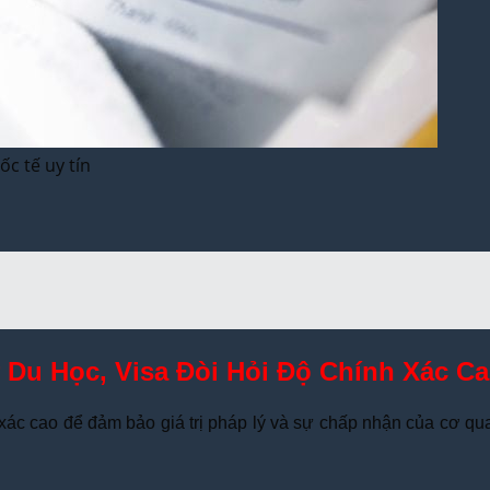
c tế uy tín
Du Học, Visa Đòi Hỏi Độ Chính Xác C
xác cao để đảm bảo giá trị pháp lý và sự chấp nhận của cơ qua