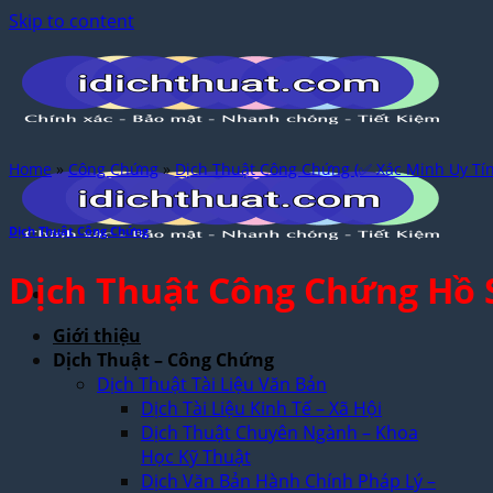
Skip to content
Home
»
Công Chứng
»
Dịch Thuật Công Chứng (✅ Xác Minh Uy Tín
Dịch Thuật Công Chứng
Dịch Thuật Công Chứng Hồ S
Giới thiệu
Dịch Thuật – Công Chứng
Dịch Thuật Tài Liệu Văn Bản
Dịch Tài Liệu Kinh Tế – Xã Hội
Dịch Thuật Chuyên Ngành – Khoa
Học Kỹ Thuật
Dịch Văn Bản Hành Chính Pháp Lý –