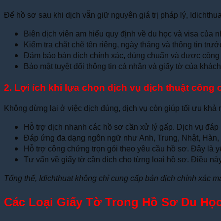
Để hồ sơ sau khi dịch vẫn giữ nguyên giá trị pháp lý, Idichthua
Biên dịch viên am hiểu quy định về du học và visa của 
Kiểm tra chặt chẽ tên riêng, ngày tháng và thông tin trướ
Đảm bảo bản dịch chính xác, đúng chuẩn và được công c
Bảo mật tuyệt đối thông tin cá nhân và giấy tờ của khách
2. Lợi ích khi lựa chọn dịch vụ dịch thuật công
Không dừng lại ở việc dịch đúng, dịch vụ còn giúp tối ưu khả 
Hỗ trợ dịch nhanh các hồ sơ cần xử lý gấp. Dịch vụ đáp
Đáp ứng đa dạng ngôn ngữ như Anh, Trung, Nhật, Hàn, Đ
Hỗ trợ công chứng trọn gói theo yêu cầu hồ sơ. Đây là yế
Tư vấn về giấy tờ cần dịch cho từng loại hồ sơ. Điều này
Tổng thể, Idichthuat không chỉ cung cấp bản dịch chính xác m
Các Loại Giấy Tờ Trong Hồ Sơ Du Học,