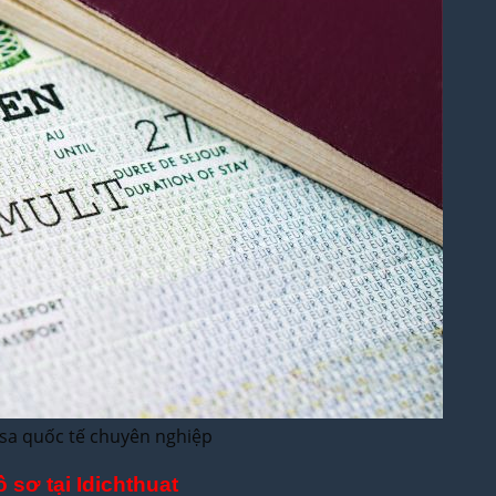
visa quốc tế chuyên nghiệp
 sơ tại Idichthuat