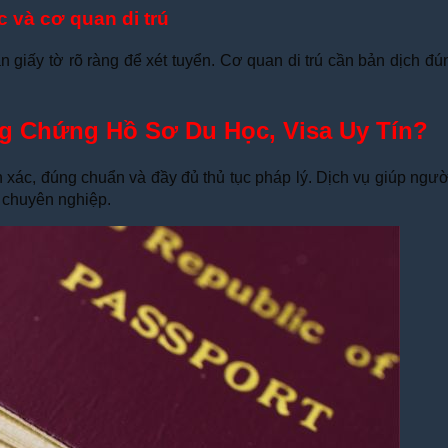
 và cơ quan di trú
 giấy tờ rõ ràng để xét tuyển. Cơ quan di trú cần bản dịch đún
g Chứng Hồ Sơ Du Học, Visa Uy Tín?
xác, đúng chuẩn và đầy đủ thủ tục pháp lý. Dịch vụ giúp người 
 chuyên nghiệp.