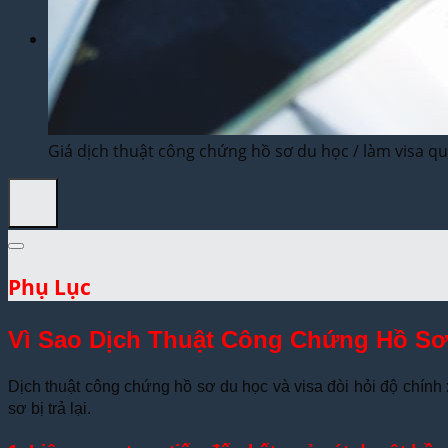
Dịch Thuật Vì Cộng Đồng
Liên Hệ & Thanh toán
Giá dịch thuật công chứng hồ sơ du học / làm visa quố
Phụ Lục
Vì Sao Dịch Thuật Công Chứng Hồ Sơ 
Dịch thuật công chứng hồ sơ du học và visa đòi hỏi độ chính 
sơ bị trả lại.