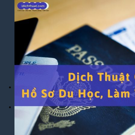
Yêu Cầu
Dịch Thuật Báo Cáo Tài Chính
Dịch Thuật Hợp Đồng Nhanh Chóng
Dịch Thuật Bảng Điểm Học Bạ
Dịch Thuật Giấy Khai Sinh, Hộ Khẩu
Dịch Thuật Đa Ngôn Ngữ
Dịch Thuật Tiếng Anh
Dịch Thuật Tiếng Trung Quốc
Dịch Thuật Tiếng Nhật Bản
Dịch Thuật Tiếng Hàn Quốc
Dịch Thuật Tiếng Pháp
Dịch Thuật Tiếng Đức
Dịch Thuật Tiếng Nga
Dịch Vụ
Dịch Thuật Phim – Phụ Đề Video Clip
Dịch Vụ Hợp Pháp Hóa Lãnh Sự
Blog
Tuyển Dụng
Chia Sẻ Kinh Nghiệm
Góc Tự Học
Mẫu Dịch Thuật