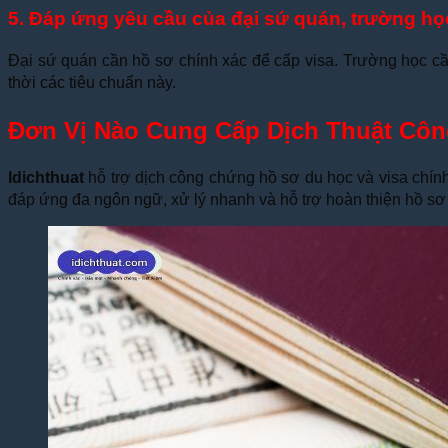
5. Đáp ứng yêu cầu của đại sứ quán, trường học
Đại sứ quán cần hồ sơ chính xác để cấp visa. Trường học cần
thời các tiêu chuẩn này.
Đơn Vị Nào Cung Cấp Dịch Thuật Côn
Idichthuat
hỗ trợ dịch công chứng hồ sơ du học và visa chính 
đáp ứng đa ngôn ngữ, xử lý nhanh và hỗ trợ hoàn thiện hồ sơ