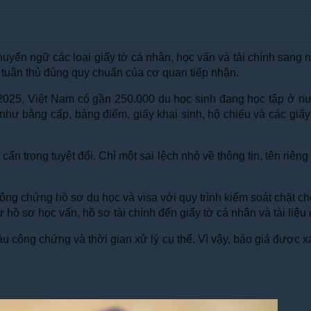
chuyển ngữ các loại giấy tờ cá nhân, học vấn và tài chính sang 
và tuân thủ đúng quy chuẩn của cơ quan tiếp nhận.
025, Việt Nam có gần 250.000 du học sinh đang học tập ở nư
hư bằng cấp, bảng điểm, giấy khai sinh, hộ chiếu và các giấy t
cẩn trọng tuyệt đối. Chỉ một sai lệch nhỏ về thông tin, tên riên
công chứng hồ sơ du học và visa với quy trình kiểm soát chặt c
ừ hồ sơ học vấn, hồ sơ tài chính đến giấy tờ cá nhân và tài liệ
ầu công chứng và thời gian xử lý cụ thể. Vì vậy, báo giá được 