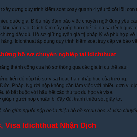
t xây dựng quy trình kiểm soát xoay quanh 4 yếu tố cốt lõi: con 
nhiều quốc gia. Điều này đảm bảo việc chuyển ngữ đúng yêu cầ
c khi bàn giao. Cách làm này giúp hạn chế tối đa sai lệch giữa c
hứng đầy đủ. Hồ sơ giữ nguyên giá trị pháp lý và phù hợp với
 hàng. Idichthuat áp dụng quy trình kiểm soát truy cập và bảo vệ
 chứng hồ sơ chuyên nghiệp tại Idichthuat
năng thành công của hồ sơ thông qua các giá trị cụ thể sau:
 ứng tiến độ nộp hồ sơ visa hoặc hạn nhập học của trường.
ức, Pháp. Người nộp không cần làm việc với nhiều đơn vị dịc
u tố bắt buộc với hầu hết các thủ tục du học và visa.
 giúp người nộp chuẩn bị đầy đủ, tránh thiếu sót giấy tờ.
à còn giúp người nộp hoàn thiện bộ hồ sơ du học và visa chuyê
 Visa Idichthuat Nhận Dịch