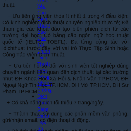
thuật.
Yêu
Cầu
+ Ưu tiên ứng viên thỏa ít nhất 1 trong 4 điều kiện:
Dịch
Có kinh nghiệm dịch thuật chuyên nghiệp thực tế; Đã
Thuật
tham gia các khóa đào tạo biên phiên dịch từ các
Báo
trường đại học; Có bằng cấp ngôn ngữ học thuật
Cáo
quốc tế (IELTS, TOEFL); Đã từng cộng tác với
Tài
idichthuat trước đây với vai trò Thực Tập Sinh hoặc
Chính
Cộng Tác Viên Dịch Thuật.
Dịch
Thuật
+ Ưu tiên hồ sơ đối với sinh viên tốt nghiệp đúng
Hợp
chuyên ngành liên quan đến dịch thuật tại các trường
Đồng
như: ĐH Khoa Học Xã Hội & Nhân Văn TP.HCM, ĐH
Nhanh
Ngoại Ngữ Tin Học TP.HCM, ĐH Mở TP.HCM, ĐH Sư
Chóng
Phạm TP.HCM.
Dịch
Thuật
+ Có khả năng dịch tối thiểu 7 trang/ngày.
Bảng
+ Thành thạo sử dụng các phần mềm văn phòng,
Điểm
gửi/nhận email, có điện thoại di động.
Học
Bạ