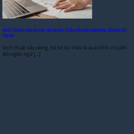
Dịch Thuật Xây Dựng, Hồ Sơ Dự Thầu Chuyên Nghiệp, Chuẩn Kỹ
Thuật
Dịch thuật xây dựng, hồ sơ dự thầu là quá trình chuyển
đổi ngôn ngữ [...]