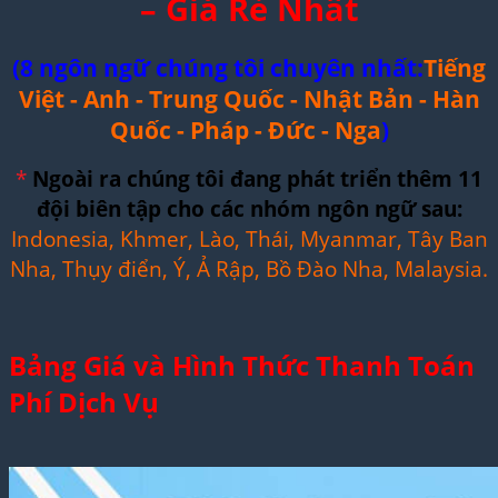
– Giá Rẻ Nhất
(8 ngôn ngữ chúng tôi chuyên nhất:
Tiếng
Việt - Anh - Trung Quốc - Nhật Bản - Hàn
Quốc - Pháp - Đức - Nga
)
*
Ngoài ra chúng tôi đang phát triển thêm 11
đội biên tập cho các nhóm ngôn ngữ sau:
Indonesia, Khmer, Lào, Thái, Myanmar, Tây Ban
Nha, Thụy điển, Ý, Ả Rập, Bồ Đào Nha, Malaysia.
Bảng Giá và Hình Thức Thanh Toán
Phí Dịch Vụ