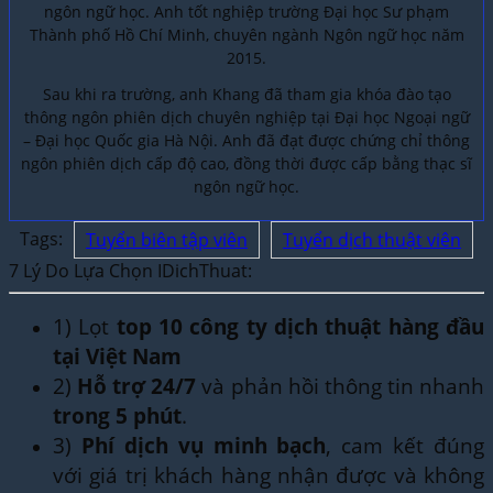
ngôn ngữ học. Anh tốt nghiệp trường Đại học Sư phạm
Thành phố Hồ Chí Minh, chuyên ngành Ngôn ngữ học năm
2015.
Sau khi ra trường, anh Khang đã tham gia khóa đào tạo
thông ngôn phiên dịch chuyên nghiệp tại Đại học Ngoại ngữ
– Đại học Quốc gia Hà Nội. Anh đã đạt được chứng chỉ thông
ngôn phiên dịch cấp độ cao, đồng thời được cấp bằng thạc sĩ
ngôn ngữ học.
Tags:
Tuyển biên tập viên
Tuyển dịch thuật viên
7 Lý Do Lựa Chọn IDichThuat:
1) Lọt
top 10 công ty dịch thuật hàng đầu
tại Việt Nam
2)
Hỗ trợ 24/7
và phản hồi thông tin nhanh
trong 5 phút
.
3)
Phí dịch vụ minh bạch
, cam kết đúng
với giá trị khách hàng nhận được và không