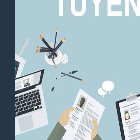
Khí
Nhanh,
Chuyên
Nghiệp
Dịch
Thuật
Chuyên
Ngành
Công
Nghệ
Thông
Tin Uy
Tín,
Chuẩn
Thuật
Ngữ
Dịch
Thuật
Chuyên
Ngành