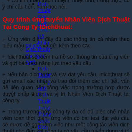
+ Có tinh thần trách nhiệm, nhiệt tình, trung thực; có
Dịch
ý chí cầu tiến, ham học hỏi.
Thuật
Giấy
Quy trình ứng tuyển Nhân Viên Dịch Thuật
Khai
Tại Công Ty IDichthuat:
Sinh,
Hộ
+ Ứng viên điền đầy đủ các thông tin cá nhân theo
Khẩu
biểu mẫu
tại đây
và gửi kèm theo CV.
Dịch Thuật
Đa Ngôn
+ Idichthuat sẽ kiểm tra hồ sơ, thông tin của ứng viên
Ngữ
và gửi bản test năng lực theo yêu cầu.
Dịch
+ Nếu bản dịch test và CV đạt yêu cầu, Idichthuat sẽ
Thuật
gửi email xác nhận và trao đổi thêm các chi tiết, vấn
Tiếng
đề liên quan đến công việc trong trường hợp được
Anh
duyệt chấp thuận và vị trí Nhân Viên Dịch Thuật tại
Dịch
công ty.
Thuật
Tiếng
+ Trong trường hợp công ty đã có đủ biên chế nhân
Trung
viên toàn thời gian, ứng viên có bài test đạt yêu cầu
Quốc
sẽ được đề nghị làm việc như một cộng tác viên dịch
Dịch
thuật cho đến khi công ty có yêu cầu tuyển dụng vị trí