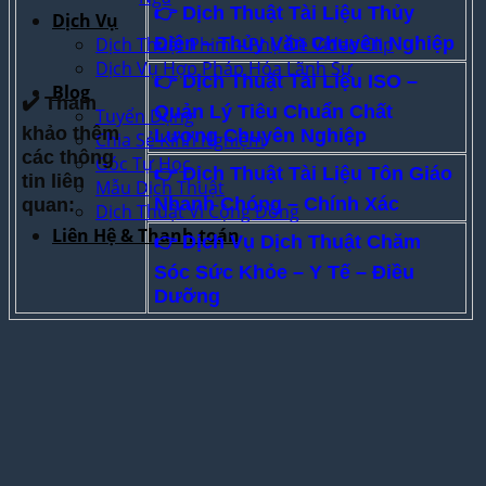
👉 Dịch Thuật Tài Liệu Thủy
Dịch Vụ
Dịch Thuật Phim – Phụ Đề Video Clip
Điện – Thủy Văn Chuyên Nghiệp
Dịch Vụ Hợp Pháp Hóa Lãnh Sự
👉 Dịch Thuật Tài Liệu ISO –
Blog
✔️ Tham
Quản Lý Tiêu Chuẩn Chất
Tuyển Dụng
khảo thêm
Lượng Chuyên Nghiệp
Chia Sẻ Kinh Nghiệm
các thông
Góc Tự Học
👉
Dịch Thuật Tài Liệu Tôn Giáo
tin liên
Mẫu Dịch Thuật
Nhanh Chóng – Chính Xác
quan:
Dịch Thuật Vì Cộng Đồng
Liên Hệ & Thanh toán
👉 Dịch Vụ Dịch Thuật Chăm
Sóc Sức Khỏe – Y Tế – Điều
Dưỡng