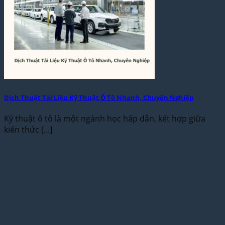
Dịch Thuật Tài Liệu Kỹ Thuật Ô Tô Nhanh, Chuyên Nghiệp
Kỹ thuật ô tô là một ngành học hấp dẫn, kết hợp giữa
kiến thức [...]