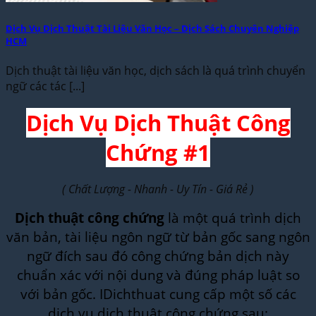
Dịch Vụ Dịch Thuật Tài Liệu Văn Học – Dịch Sách Chuyên Nghiệp
HCM
Dịch thuật tài liệu văn học, dịch sách là quá trình chuyển
ngữ các tác [...]
Dịch Vụ Dịch Thuật Công
Chứng #1
( Chất Lượng - Nhanh - Uy Tín - Giá Rẻ )
Dịch thuật công chứng
là một quá trình dịch
văn bản, tài liệu ngôn ngữ từ bản gốc sang ngôn
ngữ đích sau đó công chứng bản dịch này
chuẩn xác với nội dung và đúng pháp luật so
với bản gốc. IDichthuat cung cấp một số các
dịch vụ dịch thuật công chứng sau: