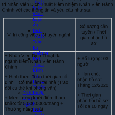
Thuật
trí Nhân Viên Dịch Thuật kiêm nhiệm Nhân Viên Hành
Luận
Chính với các thông tin và yêu cầu như sau:
Văn –
Luận
Án
Số lượng cần
Dịch
tuyển / Thời
Vị trí công việc / Chuyên ngành
Thuật
gian nhận hồ
Toàn
sơ
Bộ
Website
+ Nhân Viên Dịch Thuật đa
Dịch
+ Số lượng: 03
ngành kiêm Nhân Viên Hành
Thuật
người
Chính
Bệnh
+ Hạn chót
Án –
+ Hình thức: Toàn thời gian cố
nhận hồ sơ:
Hồ Sơ
định – Có thể làm tại nhà (Trao
Tháng 12/2020
Thuốc
đổi cụ thể khi phỏng vấn)
Dịch Thuật
+ Thời gian
+ Mức lương khởi điểm tham
Chuyên
phản hồi hồ sơ:
khảo: từ 5.000.000đ/tháng +
Ngành
Tối đa 10 ngày
Thưởng năng suất
Dịch