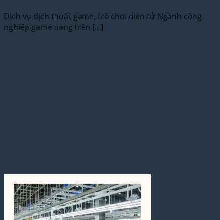
Dịch vụ dịch thuật game, trò chơi điện tử Ngành công
nghiệp game đang trên [...]