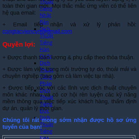
Thuật
toàn thời gian mới. Mọi thắc mắc ứng viên có thể liên
Tiếng
hệ qua email:
Nhật
Bản
+ Email tiếp nhận và xử lý phản hồi:
Dịch
congtacviencvn@gmail.com
Thuật
Tiếng
Quyền lợi:
Hàn
Quốc
+ Được thanh toán lương & phụ cấp theo thỏa thuận.
Dịch
+ Được làm việc trong môi trường tự do, thoải mái và
Thuật
chuyên nghiệp (bao gồm cả làm việc tại nhà).
Tiếng
Pháp
+ Được tiếp xúc với các lĩnh vực dịch thuật chuyên
Dịch
môn khác nhau và có cơ hội rèn luyện các kỹ năng
Thuật
mềm thông qua việc tiếp xúc khách hàng, thẩm định
Tiếng
dự án, quản lý thời gian.
Đức
Dịch
Chúng tôi rất mong sớm nhận được hồ sơ ứng
Thuật
tuyển của bạn!
Tiếng
Nga