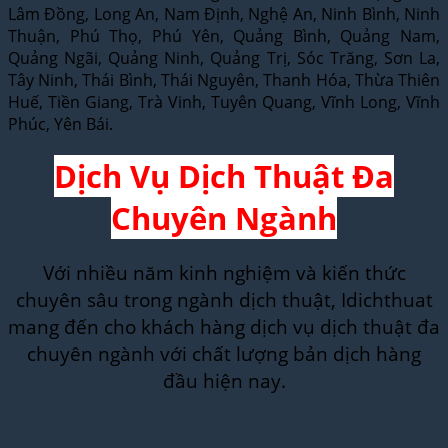
Lâm Đồng, Long An, Nam Định, Nghệ An, Ninh Bình, Ninh
Thuận, Phú Thọ, Phú Yên, Quảng Bình, Quảng Nam,
Quảng Ngãi, Quảng Ninh, Quảng Trị, Sóc Trăng, Sơn La,
Tây Ninh, Thái Bình, Thái Nguyên, Thanh Hóa, Thừa Thiên
Huế, Tiền Giang, Trà Vinh, Tuyên Quang, Vĩnh Long, Vĩnh
Phúc, Yên Bái.
Dịch Vụ Dịch Thuật Đa
Chuyên Ngành
Với nhiều năm kinh nghiệm và kiến thức
chuyên sâu trong ngành dịch thuật, Idichthuat
mang đến cho khách hàng dịch vụ dịch thuật đa
chuyên ngành với chất lượng bản dịch hàng
đầu hiện nay.