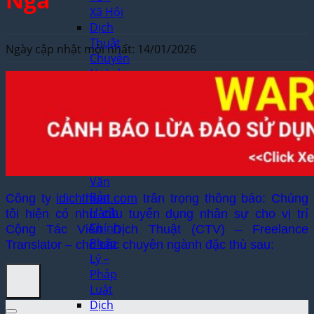
Xã Hội
Dịch
Thuật
Ngày cập nhật mới nhất: 14/01/2026
Chuyên
Ngành
–
Khoa
Học
Kỹ
Thuật
Dịch
Văn
Bản
Công ty
idichthuat.com
trân trọng thông báo: Chúng
Hành
tôi hiện có nhu cầu tuyển dụng nhân sự cho vị trí
Chính
Cộng Tác Viên Dịch Thuật (CTV) – Freelance
Pháp
Translator – cho các chuyên ngành đặc thù sau:
Lý –
Pháp
Luật
Dịch