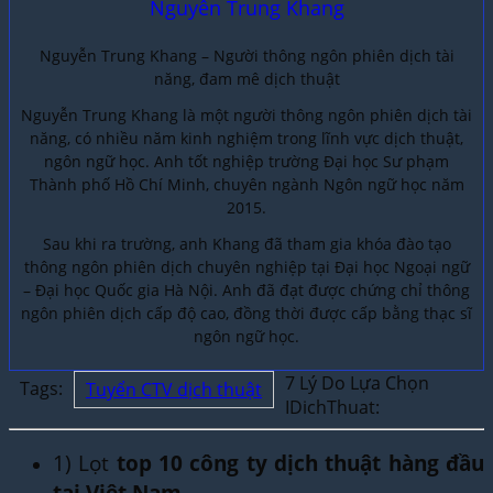
Nguyễn Trung Khang
Nguyễn Trung Khang – Người thông ngôn phiên dịch tài
năng, đam mê dịch thuật
Nguyễn Trung Khang là một người thông ngôn phiên dịch tài
năng, có nhiều năm kinh nghiệm trong lĩnh vực dịch thuật,
ngôn ngữ học. Anh tốt nghiệp trường Đại học Sư phạm
Thành phố Hồ Chí Minh, chuyên ngành Ngôn ngữ học năm
2015.
Sau khi ra trường, anh Khang đã tham gia khóa đào tạo
thông ngôn phiên dịch chuyên nghiệp tại Đại học Ngoại ngữ
– Đại học Quốc gia Hà Nội. Anh đã đạt được chứng chỉ thông
ngôn phiên dịch cấp độ cao, đồng thời được cấp bằng thạc sĩ
ngôn ngữ học.
7 Lý Do Lựa Chọn
Tags:
Tuyển CTV dịch thuật
IDichThuat:
1) Lọt
top 10 công ty dịch thuật hàng đầu
tại Việt Nam