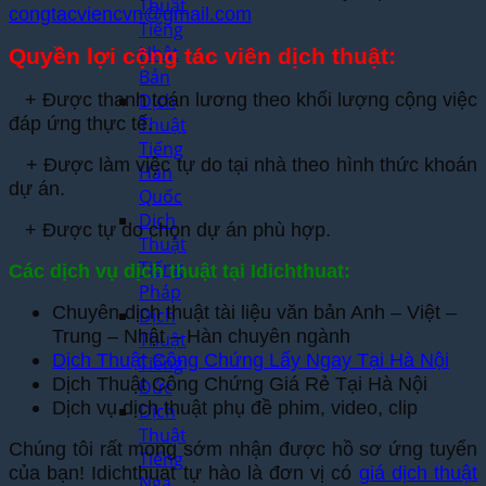
Thuật
congtacviencvn@gmail.com
Tiếng
Nhật
Quyền lợi cộng tác viên dịch thuật:
Bản
Dịch
+ Được thanh toán lương theo khối lượng cộng việc
Thuật
đáp ứng thực tế.
Tiếng
+ Được làm việc tự do tại nhà theo hình thức khoán
Hàn
dự án.
Quốc
Dịch
+ Được tự do chọn dự án phù hợp.
Thuật
Tiếng
Các dịch vụ dịch thuật tại Idichthuat:
Pháp
Chuyên dịch thuật tài liệu văn bản Anh – Việt –
Dịch
Trung – Nhật – Hàn chuyên ngành
Thuật
Dịch Thuật Công Chứng Lấy Ngay Tại Hà Nội
Tiếng
Dịch Thuật Công Chứng Giá Rẻ Tại Hà Nội
Đức
Dịch vụ dịch thuật phụ đề phim, video, clip
Dịch
Thuật
Chúng tôi rất mong sớm nhận được hồ sơ ứng tuyển
Tiếng
của bạn! Idichthuat tự hào là đơn vị có
giá dịch thuật
Nga