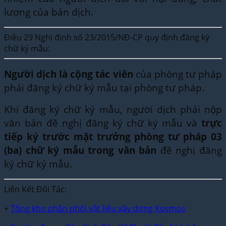
lượng của bản dịch.
Điều 29 Nghị định số 23/2015/NĐ-CP quy định đăng ký
chữ ký mẫu:
Người dịch là cộng tác viên
của phòng tư pháp
phải đăng ký chữ ký mẫu tại phòng tư pháp.
Khi đăng ký chữ ký mẫu, người dịch phải nộp
văn bản đề nghị đăng ký chữ ký mẫu và
trực
tiếp ký trước mặt trưởng phòng tư pháp 03
(ba) chữ ký mẫu trong văn bản
đề nghị đăng
ký chữ ký mẫu.
Liên Kết Đối Tác:
+
Tổng kho phân phối vật liệu xây dựng Kosmos