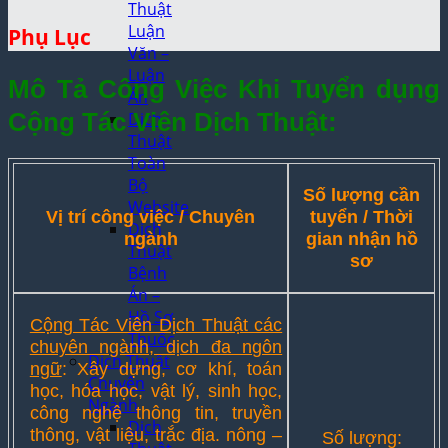
Thuật
Luận
Phụ Lục
Văn –
Luận
Mô Tả Công Việc Khi Tuyển dụng
Án
Cộng Tác Viên Dịch Thuật:
Dịch
Thuật
Toàn
Bộ
Số lượng cần
Website
Vị trí công việc / Chuyên
tuyển / Thời
Dịch
ngành
gian nhận hồ
Thuật
sơ
Bệnh
Án –
Hồ Sơ
Cộng Tác Viên Dịch Thuật các
Thuốc
chuyên ngành, dịch đa ngôn
Dịch Thuật
ngữ
: Xây dựng, cơ khí, toán
Chuyên
học, hóa học, vật lý, sinh học,
Ngành
công nghệ thông tin, truyền
Dịch
thông, vật liệu, trắc địa. nông –
Số lượng: