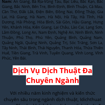
Nam:
An Giang, Bà Rịa-Vũng Tàu, Bạc Liêu, Bắc Kạn, Bắc
Giang, Bắc Ninh, Bến Tre, Bình Định, Bình Thuận, Cà Mau,
Cần Thơ, Đắk Lắk, Điện Biên, Đồng Nai, Đồng Tháp, Gia
Lai, Hà Giang, Hà Nam, Hà Nội, Hà Tây, Hà Tĩnh, Hải
Dương, Hải Phòng, Hòa Bình, Sài Gòn, Hậu Giang, Hưng
Yên, Khánh Hòa, Kiên Giang, Lai Châu, Lào Cai, Lạng Sơn,
Lâm Đồng, Long An, Nam Định, Nghệ An, Ninh Bình, Ninh
Thuận, Phú Thọ, Phú Yên, Quảng Bình, Quảng Nam,
Quảng Ngãi, Quảng Ninh, Quảng Trị, Sóc Trăng, Sơn La,
Tây Ninh, Thái Bình, Thái Nguyên, Thanh Hóa, Thừa Thiên
Huế, Tiền Giang, Trà Vinh, Tuyên Quang, Vĩnh Long, Vĩnh
Phúc, Yên Bái.
Dịch Vụ Dịch Thuật Đa
Chuyên Ngành
Với nhiều năm kinh nghiệm và kiến thức
chuyên sâu trong ngành dịch thuật, Idichthuat