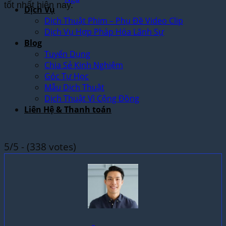
tốt nhất hiện nay.
Dịch Vụ
Dịch Thuật Phim – Phụ Đề Video Clip
Dịch Vụ Hợp Pháp Hóa Lãnh Sự
Blog
Tuyển Dụng
Chia Sẻ Kinh Nghiệm
Góc Tự Học
Mẫu Dịch Thuật
Dịch Thuật Vì Cộng Đồng
Liên Hệ & Thanh toán
5/5 - (338 votes)