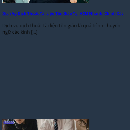
Dịch Vụ Dịch Thuật Tài Liệu Tôn Giáo Tại HCM Nhanh, Chính Xác
Dịch vụ dịch thuật tài liệu tôn giáo là quá trình chuyển
ngữ các kinh [...]