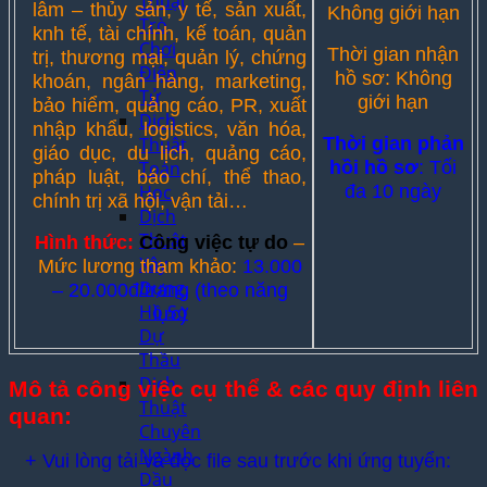
Thuật
lâm – thủy sản, y tế, sản xuất,
Không giới hạn
Trò
knh tế, tài chính, kế toán, quản
Chơi
Thời gian nhận
trị, thương mại, quản lý, chứng
Điện
hồ sơ: Không
khoán, ngân hàng, marketing,
Tử
giới hạn
bảo hiểm, quảng cáo, PR, xuất
Dịch
nhập khẩu, logistics, văn hóa,
Thuật
Thời gian phản
giáo dục, du lịch, quảng cáo,
Toán
hồi hồ sơ
: Tối
pháp luật, báo chí, thể thao,
Học
đa 10 ngày
chính trị xã hội, vận tải…
Dịch
Thuật
Hình thức:
Công việc tự do
–
Xây
Mức lương tham khảo:
13.000
Dựng,
– 20.000đ/trang (theo năng
Hồ Sơ
lực)
Dự
Thầu
Dịch
Mô tả công việc cụ thể & các quy định liên
Thuật
quan:
Chuyên
Ngành
+ Vui lòng tải và đọc file sau trước khi ứng tuyển:
Dầu