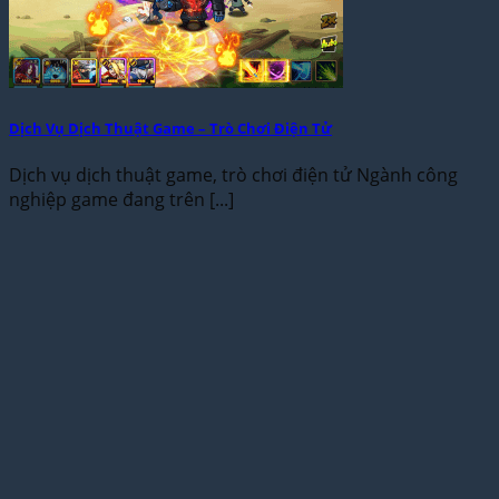
Dịch Vụ Dịch Thuật Game – Trò Chơi Điện Tử
Dịch vụ dịch thuật game, trò chơi điện tử Ngành công
nghiệp game đang trên [...]