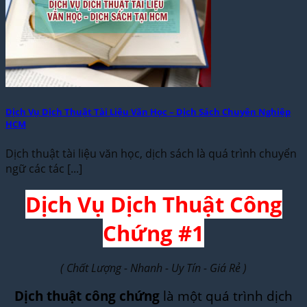
Dịch Vụ Dịch Thuật Tài Liệu Văn Học – Dịch Sách Chuyên Nghiệp
HCM
Dịch thuật tài liệu văn học, dịch sách là quá trình chuyển
ngữ các tác [...]
Dịch Vụ Dịch Thuật Công
Chứng #1
( Chất Lượng - Nhanh - Uy Tín - Giá Rẻ )
Dịch thuật công chứng
là một quá trình dịch