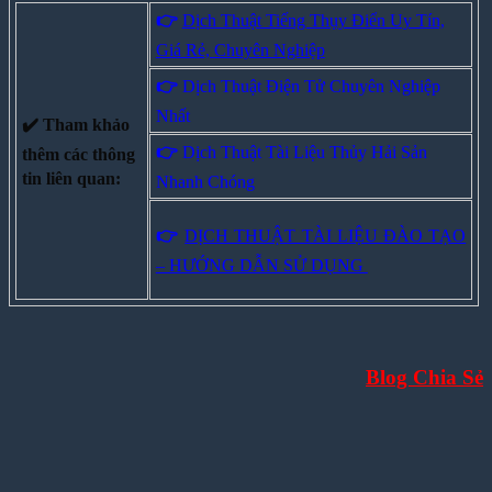
👉
Dịch Thuật Tiếng Thụy Điển Uy Tín,
Giá Rẻ, Chuyên Nghiệp
👉
Dịch Thuật Điện Tử Chuyên Nghiệp
Nhất
✔️ Tham khảo
👉
Dịch Thuật Tài Liệu Thủy Hải Sản
thêm các thông
tin liên quan:
Nhanh Chóng
👉
DỊCH THUẬT TÀI LIỆU ĐÀO TẠO
– HƯỚNG DẪN SỬ DỤNG
Blog Chia Sẻ