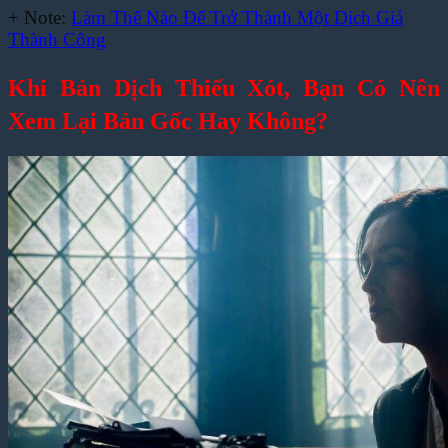
+ Note:
Làm Thế Nào Để Trở Thành Một Dịch Giả
Thành Công
Khi Bản Dịch Thiếu Xót, Bạn Có Nên
Xem Lại Bản Gốc Hay Không?