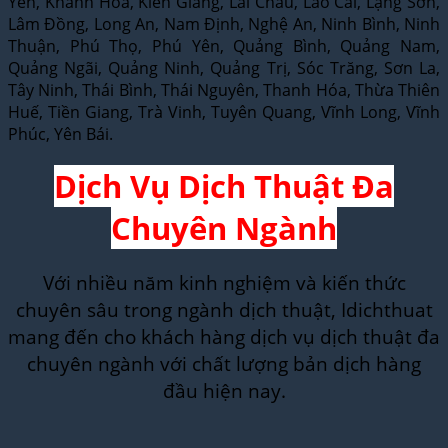
Yên, Khánh Hòa, Kiên Giang, Lai Châu, Lào Cai, Lạng Sơn,
Lâm Đồng, Long An, Nam Định, Nghệ An, Ninh Bình, Ninh
Thuận, Phú Thọ, Phú Yên, Quảng Bình, Quảng Nam,
Quảng Ngãi, Quảng Ninh, Quảng Trị, Sóc Trăng, Sơn La,
Tây Ninh, Thái Bình, Thái Nguyên, Thanh Hóa, Thừa Thiên
Huế, Tiền Giang, Trà Vinh, Tuyên Quang, Vĩnh Long, Vĩnh
Phúc, Yên Bái.
Dịch Vụ Dịch Thuật Đa
Chuyên Ngành
Với nhiều năm kinh nghiệm và kiến thức
chuyên sâu trong ngành dịch thuật, Idichthuat
mang đến cho khách hàng dịch vụ dịch thuật đa
chuyên ngành với chất lượng bản dịch hàng
đầu hiện nay.