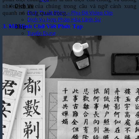
Dịch Vụ
nhiên, vị trí của chúng trong câu và ngữ cảnh xung
Dịch Thuật Phim – Phụ Đề Video Clip
quanh nó cũng quan trọng.
Dịch Vụ Hợp Pháp Hóa Lãnh Sự
Blog
3. Mô Hình Chữ Viết Phức Tạp
Tuyển Dụng
Chia Sẻ Kinh Nghiệm
Góc Tự Học
Mẫu Dịch Thuật
Dịch Thuật Vì Cộng Đồng
Liên Hệ & Thanh toán