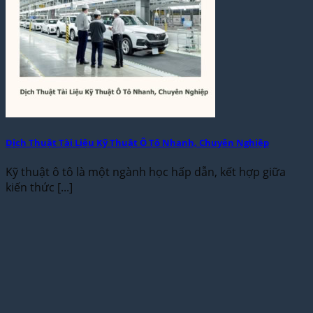
Dịch Thuật Tài Liệu Kỹ Thuật Ô Tô Nhanh, Chuyên Nghiệp
Kỹ thuật ô tô là một ngành học hấp dẫn, kết hợp giữa
kiến thức [...]