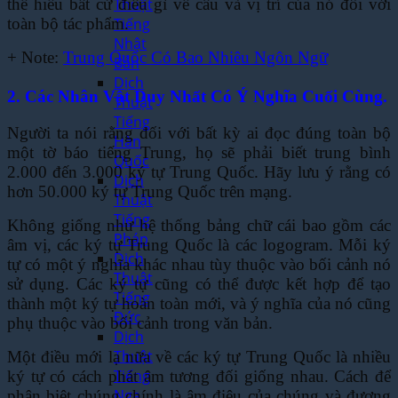
Thuật
thể hiểu bất cứ điều gì về câu và vị trí của nó đối với
Tiếng
toàn bộ tác phẩm.
Nhật
+ Note:
Trung Quốc Có Bao Nhiêu Ngôn Ngữ
Bản
Dịch
2. Các Nhân Vật Duy Nhất Có Ý Nghĩa Cuối Cùng.
Thuật
Tiếng
Người ta nói rằng đối với bất kỳ ai đọc đúng toàn bộ
Hàn
một tờ báo tiếng Trung, họ sẽ phải biết trung bình
Quốc
2.000 đến 3.000 ký tự Trung Quốc. Hãy lưu ý rằng có
Dịch
hơn 50.000 ký tự Trung Quốc trên mạng.
Thuật
Tiếng
Không giống như hệ thống bảng chữ cái bao gồm các
Pháp
âm vị, các ký tự Trung Quốc là các logogram. Mỗi ký
Dịch
tự có một ý nghĩa khác nhau tùy thuộc vào bối cảnh nó
Thuật
sử dụng. Các ký tự cũng có thể được kết hợp để tạo
Tiếng
thành một ký tự hoàn toàn mới, và ý nghĩa của nó cũng
Đức
phụ thuộc vào bối cảnh trong văn bản.
Dịch
Thuật
Một điều mới lạ nữa về các ký tự Trung Quốc là nhiều
Tiếng
ký tự có cách phát âm tương đối giống nhau. Cách để
Nga
phân biệt chúng chính là âm điệu của chúng và đương