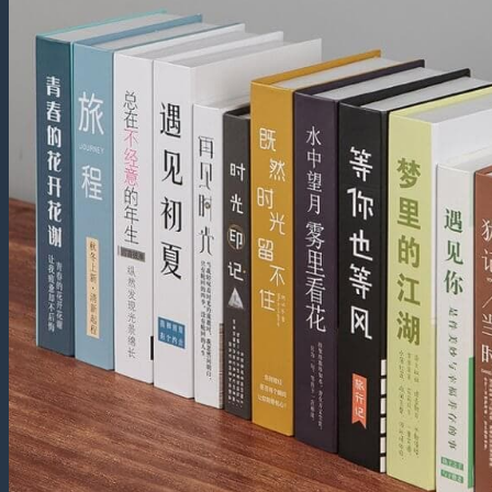
Thuật
Luận
Văn –
Luận
Án
Dịch
Thuật
Toàn
Bộ
Website
Dịch
Thuật
Bệnh
Án –
Hồ Sơ
Thuốc
Dịch Thuật
Chuyên
Ngành
Dịch