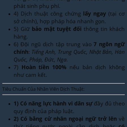
phát sinh phụ phí.
4) Dịch thuật công chứng
lấy ngay
(tại cơ
sở chính), hợp pháp hóa nhanh gọn.
5) Giữ
bảo mật tuyệt đối
thông tin khách
hàng.
6) Đội ngũ dịch tập trung vào
7 ngôn ngữ
chính
:
Tiếng Anh, Trung Quốc, Nhật Bản, Hàn
Quốc, Pháp, Đức, Nga.
7)
Hoàn tiền 100%
nếu bản dịch không
như cam kết.
Tiêu Chuẩn Của Nhân Viên Dịch Thuật:
1)
Có năng lực hành vi dân sự
đầy đủ theo
quy định của pháp luật.
2)
Có bằng cử nhân ngoại ngữ trở lên
về
thứ tiếng nước ngoài cần dịch hoặc
có