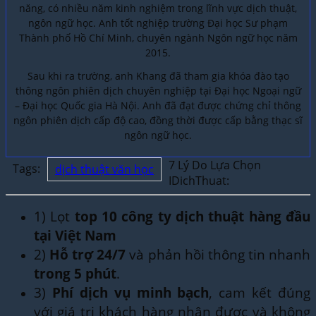
năng, có nhiều năm kinh nghiệm trong lĩnh vực dịch thuật,
ngôn ngữ học. Anh tốt nghiệp trường Đại học Sư phạm
Thành phố Hồ Chí Minh, chuyên ngành Ngôn ngữ học năm
2015.
Sau khi ra trường, anh Khang đã tham gia khóa đào tạo
thông ngôn phiên dịch chuyên nghiệp tại Đại học Ngoại ngữ
– Đại học Quốc gia Hà Nội. Anh đã đạt được chứng chỉ thông
ngôn phiên dịch cấp độ cao, đồng thời được cấp bằng thạc sĩ
ngôn ngữ học.
7 Lý Do Lựa Chọn
Tags:
dịch thuật văn học
IDichThuat:
1) Lọt
top 10 công ty dịch thuật hàng đầu
tại Việt Nam
2)
Hỗ trợ 24/7
và phản hồi thông tin nhanh
trong 5 phút
.
3)
Phí dịch vụ minh bạch
, cam kết đúng
với giá trị khách hàng nhận được và không