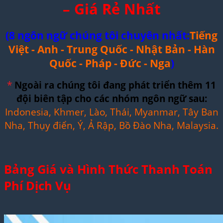
– Giá Rẻ Nhất
(8 ngôn ngữ chúng tôi chuyên nhất:
Tiếng
Việt - Anh - Trung Quốc - Nhật Bản - Hàn
Quốc - Pháp - Đức - Nga
)
*
Ngoài ra chúng tôi đang phát triển thêm 11
đội biên tập cho các nhóm ngôn ngữ sau:
Indonesia, Khmer, Lào, Thái, Myanmar, Tây Ban
Nha, Thụy điển, Ý, Ả Rập, Bồ Đào Nha, Malaysia.
Bảng Giá và Hình Thức Thanh Toán
Phí Dịch Vụ