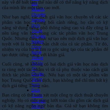
này về để biết làm thế nào để có thể nâng kỹ năng dịch
Khí
của mình lên một tầm cao mới.
Nhanh,
Chuyên
Như bạn nghĩ, các dịch giả văn học chuyên về các tác
Nghiệp
phẩm văn học. Trong bối cảnh riêng, họ cần có kỹ
Dịch
năng sử dụng tiếng phổ thông nâng cao và đây cũng là
Thuật
nền tảng văn học trong các tác phẩm văn học Trung
Chuyên
Quốc. Nhưng điều thực sự tạo nên một dịch giả văn học
Ngành
tuyệt vời là họ hiểu bản chất của cả tác phẩm. Từ đó,
Công
nhiệm vụ của họ là tìm ra góc sáng tạo của tác phẩm để
Nghệ
tạo được tiếng vang với khán giả.
Thông
Tin Uy
Cuối cùng, sẽ không có hai dịch giả văn học nào dịch
Tín,
ra cùng một tác phẩm vì tất cả phụ thuộc vào cách giải
Chuẩn
thích tác phẩm của họ. Nếu bạn có một tác phẩm văn
Thuật
học Trung Quốc cần dịch, bạn không thể chỉ tìm bất kỳ
Ngữ
dịch giả tiếng Trung nào.
Dịch
Bạn cũng có thể xem xét một công ty dịch thuật chuyên
Thuật
nghiệp. Họ có một mạng lưới toàn cầu gồm các dịch giả
Chuyên
có kỹ năng ngôn ngữ bản địa. Giả sử bạn không tìm
Ngành