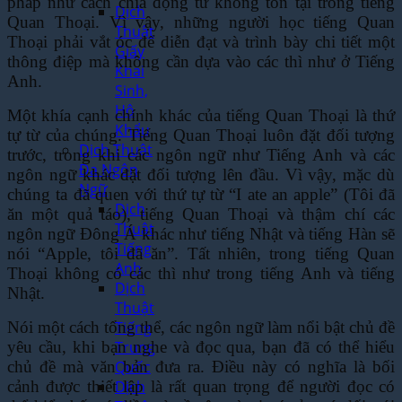
pháp như cách chia động từ không tồn tại trong tiếng
Dịch
Quan Thoại. Vì vậy, những người học tiếng Quan
Thuật
Thoại phải vắt óc để diễn đạt và trình bày chi tiết một
Giấy
thông điệp mà không cần dựa vào các thì như ở Tiếng
Khai
Anh.
Sinh,
Hộ
Một khía cạnh chính khác của tiếng Quan Thoại là thứ
Khẩu
tự từ của chúng. Tiếng Quan Thoại luôn đặt đối tượng
Dịch Thuật
trước, trong khi các ngôn ngữ như Tiếng Anh và các
Đa Ngôn
ngôn ngữ khác đặt đối tượng lên đầu. Vì vậy, mặc dù
Ngữ
chúng ta đã quen với thứ tự từ “I ate an apple” (Tôi đã
Dịch
ăn một quả táo), tiếng Quan Thoại và thậm chí các
Thuật
ngôn ngữ Đông Á khác như tiếng Nhật và tiếng Hàn sẽ
Tiếng
nói “Apple, tôi đã ăn”. Tất nhiên, trong tiếng Quan
Anh
Thoại không có các thì như trong tiếng Anh và tiếng
Dịch
Nhật.
Thuật
Tiếng
Nói một cách tổng thể, các ngôn ngữ làm nổi bật chủ đề
Trung
yêu cầu, khi bạn nghe và đọc qua, bạn đã có thể hiểu
Quốc
chủ đề mà văn bản đưa ra. Điều này có nghĩa là bối
Dịch
cảnh được thiết lập là rất quan trọng để người đọc có