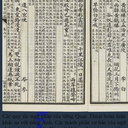
Yêu
Cầu
Dịch
Thuật
Báo
Cáo
Tài
Chính
Dịch
Thuật
Hợp
Đồng
Nhanh
Chóng
Dịch
Thuật
Bảng
Điểm
Các quy tắc ngữ pháp của tiếng Quan Thoại hoàn toàn
Học
khác so với tiếng Anh. Các thành phần cơ bản của ngữ
Bạ