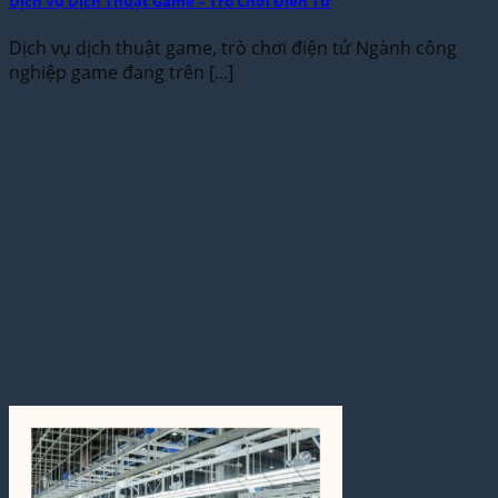
Dịch Vụ Dịch Thuật Game – Trò Chơi Điện Tử
Dịch vụ dịch thuật game, trò chơi điện tử Ngành công
nghiệp game đang trên [...]