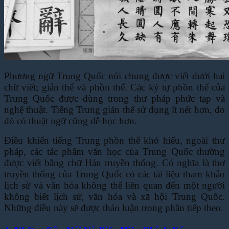
Phương ngữ Trung Quốc nói chung được viết dưới hai
chữ viết; giản thể và phồn thể. Các ký tự phồn thể của
Trung Quốc được dùng trong thư pháp phức tạp và
nghệ thuật. Tiếng Trung giản thể sử dụng ít nét hơn, do
đó có thuật ngữ cũng dễ học hơn.
Điều khiến tiếng Trung phồn thể khó hiểu, ngoài thư
pháp, các tác phẩm văn học của Trung Quốc thường
được viết bằng chữ Hán truyền thống. Có nghĩa là thơ
truyền thống của Trung Quốc có các tài liệu tham khảo
lịch sử và văn hóa không thể liên quan đến một người
không biết lịch sử, văn hóa và xã hội Trung Quốc.
Những điều này sẽ được thảo luận trong phần tiếp theo.