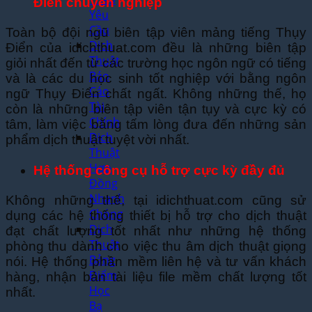
Điển chuyên nghiệp
Yêu
Cầu
Toàn bộ đội ngũ biên tập viên mảng tiếng Thụy
Dịch
Điển của idichthuat.com đều là những biên tập
Thuật
giỏi nhất đến từ các trường học ngôn ngữ có tiếng
Báo
và là các du học sinh tốt nghiệp với bằng ngôn
Cáo
ngữ Thụy Điển chất ngất. Không những thế, họ
Tài
còn là những biên tập viên tận tụy và cực kỳ có
Chính
tâm, làm việc bằng tấm lòng đưa đến những sản
Dịch
phẩm dịch thuật tuyệt vời nhất.
Thuật
Hợp
Hệ thống công cụ hỗ trợ cực kỳ đầy đủ
Đồng
Nhanh
Không những thế, tại idichthuat.com cũng sử
Chóng
dụng các hệ thống thiết bị hỗ trợ cho dịch thuật
Dịch
đạt chất lượng tốt nhất như những hệ thống
Thuật
phòng thu dành cho việc thu âm dịch thuật giọng
Bảng
nói. Hệ thống phần mềm liên hệ và tư vấn khách
Điểm
hàng, nhận bản tài liệu file mềm chất lượng tốt
Học
nhất.
Bạ