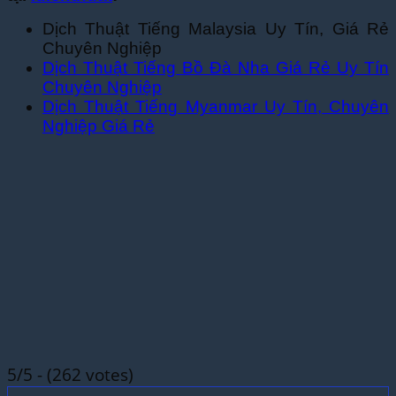
Dịch Thuật Tiếng Malaysia Uy Tín, Giá Rẻ
Chuyên Nghiệp
Dịch Thuật Tiếng Bồ Đà Nha Giá Rẻ Uy Tín
Chuyên Nghiệp
Dịch Thuật Tiếng Myanmar Uy Tín, Chuyên
Nghiệp Giá Rẻ
5/5 - (262 votes)