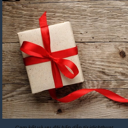
Cam kết và ưu đãi hấp dẫn từ idichthuat