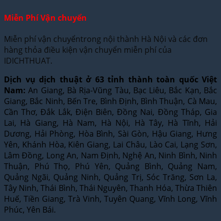
Miễn Phí Vận chuyển
Miễn phí vận chuyểntrong nội thành Hà Nội và các đơn
hàng thỏa điều kiện vận chuyển miễn phí của
IDICHTHUAT.
Dịch vụ dịch thuật ở 63 tỉnh thành toàn quốc Việt
Nam:
An Giang, Bà Rịa-Vũng Tàu, Bạc Liêu, Bắc Kạn, Bắc
Giang, Bắc Ninh, Bến Tre, Bình Định, Bình Thuận, Cà Mau,
Cần Thơ, Đắk Lắk, Điện Biên, Đồng Nai, Đồng Tháp, Gia
Lai, Hà Giang, Hà Nam, Hà Nội, Hà Tây, Hà Tĩnh, Hải
Dương, Hải Phòng, Hòa Bình, Sài Gòn, Hậu Giang, Hưng
Yên, Khánh Hòa, Kiên Giang, Lai Châu, Lào Cai, Lạng Sơn,
Lâm Đồng, Long An, Nam Định, Nghệ An, Ninh Bình, Ninh
Thuận, Phú Thọ, Phú Yên, Quảng Bình, Quảng Nam,
Quảng Ngãi, Quảng Ninh, Quảng Trị, Sóc Trăng, Sơn La,
Tây Ninh, Thái Bình, Thái Nguyên, Thanh Hóa, Thừa Thiên
Huế, Tiền Giang, Trà Vinh, Tuyên Quang, Vĩnh Long, Vĩnh
Phúc, Yên Bái.