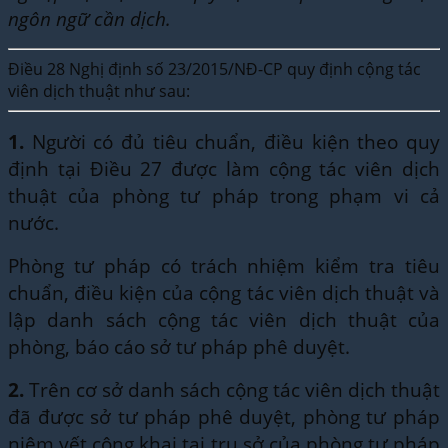
ngôn ngữ cần dịch.
Điều 28 Nghị định số 23/2015/NĐ-CP quy định cộng tác
viên dịch thuật như sau:
1.
Người có đủ tiêu chuẩn, điều kiện theo quy
định tại Điều 27 được làm cộng tác viên dịch
thuật của phòng tư pháp trong phạm vi cả
nước.
Phòng tư pháp có trách nhiệm kiểm tra tiêu
chuẩn, điều kiện của cộng tác viên dịch thuật và
lập danh sách cộng tác viên dịch thuật của
phòng, báo cáo sở tư pháp phê duyệt.
2.
Trên cơ sở danh sách cộng tác viên dịch thuật
đã được sở tư pháp phê duyệt, phòng tư pháp
niêm yết công khai tại trụ sở của phòng tư pháp