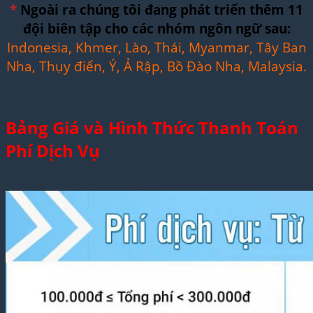
*
Ngoài ra chúng tôi đang phát triển thêm 11
đội biên tập cho các nhóm ngôn ngữ sau:
Indonesia, Khmer, Lào, Thái, Myanmar, Tây Ban
Nha, Thụy điển, Ý, Ả Rập, Bồ Đào Nha, Malaysia.
Bảng Giá và Hình Thức Thanh Toán
Phí Dịch Vụ