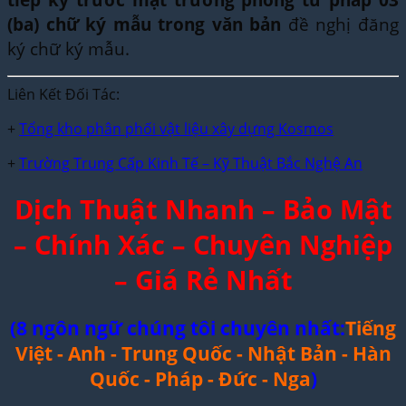
(ba) chữ ký mẫu trong văn bản
đề nghị đăng
ký chữ ký mẫu.
Liên Kết Đối Tác:
+
Tổng kho phân phối vật liệu xây dựng Kosmos
+
Trường Trung Cấp Kinh Tế – Kỹ Thuật Bắc Nghệ An
Dịch Thuật Nhanh – Bảo Mật
– Chính Xác – Chuyên Nghiệp
– Giá Rẻ Nhất
(8 ngôn ngữ chúng tôi chuyên nhất:
Tiếng
Việt - Anh - Trung Quốc - Nhật Bản - Hàn
Quốc - Pháp - Đức - Nga
)