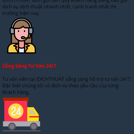
IDICHTHUAT luôn gửi đến quý khách hàng bảng báo giá
dịch vụ dịch thuật nhanh nhất, canh tranh nhất thị
trường hiện nay.
Sẵng Sàng Tư Vấn 24/7
Tư vấn viên tại IDICHTHUAT sẵng sàng hỗ trợ tư vấn 24/7.
Đặc biệt chúng tôi có dịch vụ theo yêu cầu của từng
khách hàng.