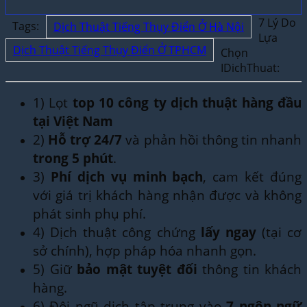
7 Lý Do
Tags:
Dịch Thuật Tiếng Thụy Điển Ở Hà Nội
Lựa
Dịch Thuật Tiếng Thụy Điển Ở TPHCM
Chọn
IDichThuat:
1) Lọt
top 10 công ty dịch thuật hàng đầu
tại Việt Nam
2)
Hỗ trợ 24/7
và phản hồi thông tin nhanh
trong 5 phút
.
3)
Phí dịch vụ minh bạch
, cam kết đúng
với giá trị khách hàng nhận được và không
phát sinh phụ phí.
4) Dịch thuật công chứng
lấy ngay
(tại cơ
sở chính), hợp pháp hóa nhanh gọn.
5) Giữ
bảo mật tuyệt đối
thông tin khách
hàng.
6) Đội ngũ dịch tập trung vào
7 ngôn ngữ