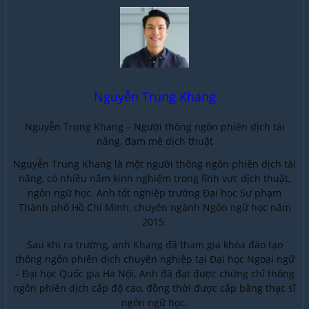
Nguyễn Trung Khang
Nguyễn Trung Khang – Người thông ngôn phiên dịch tài
năng, đam mê dịch thuật
Nguyễn Trung Khang là một người thông ngôn phiên dịch tài
năng, có nhiều năm kinh nghiệm trong lĩnh vực dịch thuật,
ngôn ngữ học. Anh tốt nghiệp trường Đại học Sư phạm
Thành phố Hồ Chí Minh, chuyên ngành Ngôn ngữ học năm
2015.
Sau khi ra trường, anh Khang đã tham gia khóa đào tạo
thông ngôn phiên dịch chuyên nghiệp tại Đại học Ngoại ngữ
– Đại học Quốc gia Hà Nội. Anh đã đạt được chứng chỉ thông
ngôn phiên dịch cấp độ cao, đồng thời được cấp bằng thạc sĩ
ngôn ngữ học.