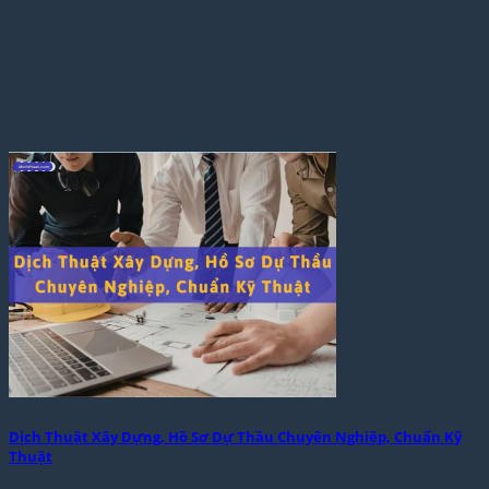
Dịch Thuật Xây Dựng, Hồ Sơ Dự Thầu Chuyên Nghiệp, Chuẩn Kỹ
Thuật