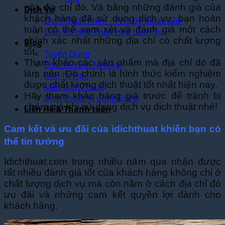
của địa chỉ đó. Và bằng những đánh giá của
Dịch Vụ
khách hàng đã sử dụng dịch vụ, bạn hoàn
Dịch Thuật Phim – Phụ Đề Video Clip
toàn có thể xem xét và đánh giá một cách
Dịch Vụ Hợp Pháp Hóa Lãnh Sự
chính xác nhất những địa chỉ có chất lượng
Blog
tốt.
Tuyển Dụng
Tham khảo các sản phẩm mà địa chỉ đó đã
Chia Sẻ Kinh Nghiệm
làm nên. Đó chính là hình thức kiểm nghiệm
Góc Tự Học
được chất lượng dịch thuật tốt nhất hiện nay.
Mẫu Dịch Thuật
Hãy tham khảo bảng giá trước để tránh bị
Dịch Thuật Vì Cộng Đồng
chém giá khi sử dụng dịch vụ dịch thuật nhé!
Liên Hệ & Thanh toán
Cam kết và ưu đãi của idichthuat khiến bạn có
thể tin tưởng
Idichthuat.com trong nhiều năm qua nhận được
rất nhiều đánh giá tốt của khách hàng không chỉ ở
chất lượng dịch vụ mà còn nằm ở cách địa chỉ đó
ưu đãi và những cam kết quyền lợi dành cho
khách hàng.