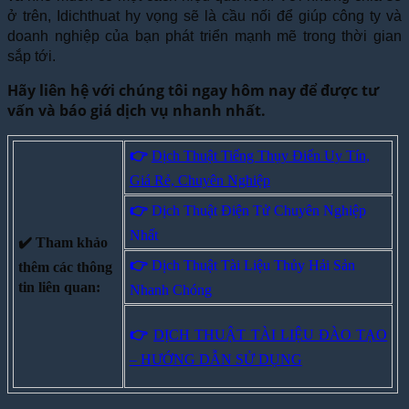
ở trên, Idichthuat hy vọng sẽ là cầu nối để giúp công ty và
doanh nghiệp của bạn phát triển mạnh mẽ trong thời gian
sắp tới.
Hãy liên hệ với chúng tôi ngay hôm nay để được tư
vấn và báo giá dịch vụ nhanh nhất.
👉
Dịch Thuật Tiếng Thụy Điển Uy Tín,
Giá Rẻ, Chuyên Nghiệp
👉
Dịch Thuật Điện Tử Chuyên Nghiệp
Nhất
✔️ Tham khảo
👉
Dịch Thuật Tài Liệu Thủy Hải Sản
thêm các thông
tin liên quan:
Nhanh Chóng
👉
DỊCH THUẬT TÀI LIỆU ĐÀO TẠO
– HƯỚNG DẪN SỬ DỤNG