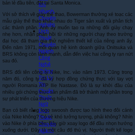
bán lẻ đầu tiên, đặt tại Santa Monica.
Khí
Nhanh,
Với sở thích về giày thể thao, Bowerman thường xé toạc các
Chuyên
mẫu giày thể thao khác nhau do Tiger sản xuất và phân tích
Nghiệp
các thành phần. Anh ấy muốn tạo ra những đôi giày chạy
Dịch
nhẹ hơn, nhận phản hồi từ những người chạy theo trường
Thuật
đại học đã tham gia thử nghiệm thiết kế của riêng anh ấy.
Chuyên
Đến năm 1971, mối quan hệ kinh doanh giữa Onitsuka và
Ngành
BRS không còn lành mạnh, dẫn đến việc hai công ty rạn nứt
Công
sau đó.
Nghệ
Thông
BRS đổi tên công ty Nike, Inc. vào năm 1973. Cũng trong
Tin Uy
năm đó, công ty đã ký hợp đồng chứng thực với tay vợt
Tín,
người Romania ATP Ilie Nastase. Đó là sự khởi đầu của
Chuẩn
nhiều gói chứng thực sản phẩm đã trở thành một phần trong
Thuật
sự phát triển của thương hiệu Nike.
Ngữ
Dịch
Bạn có biết rằng logo swoosh được tạo hình theo đôi cánh
Thuật
của Nike không? Có vẻ khó tưởng tượng, phải không? Nhìn
Chuyên
vào Nike ở phía bên; Bây giờ xoay logo để đầu nhọn hướng
Ngành
xuống dưới. Đây là một câu đố thú vị. Người thiết kế logo