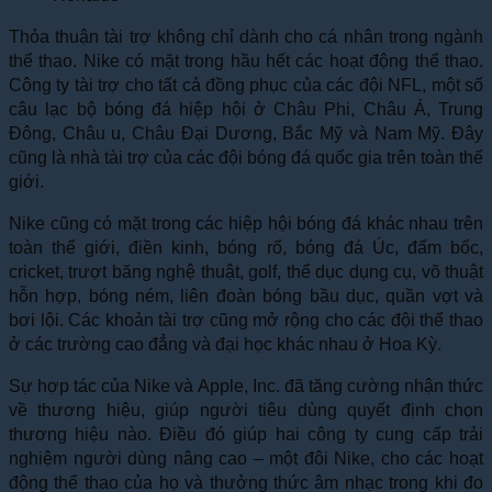
Thỏa thuận tài trợ không chỉ dành cho cá nhân trong ngành
thể thao. Nike có mặt trong hầu hết các hoạt động thể thao.
Công ty tài trợ cho tất cả đồng phục của các đội NFL, một số
câu lạc bộ bóng đá hiệp hội ở Châu Phi, Châu Á, Trung
Đông, Châu u, Châu Đại Dương, Bắc Mỹ và Nam Mỹ. Đây
cũng là nhà tài trợ của các đội bóng đá quốc gia trên toàn thế
giới.
Nike cũng có mặt trong các hiệp hội bóng đá khác nhau trên
toàn thế giới, điền kinh, bóng rổ, bóng đá Úc, đấm bốc,
cricket, trượt băng nghệ thuật, golf, thể dục dụng cụ, võ thuật
hỗn hợp, bóng ném, liên đoàn bóng bầu dục, quần vợt và
bơi lội. Các khoản tài trợ cũng mở rộng cho các đội thể thao
ở các trường cao đẳng và đại học khác nhau ở Hoa Kỳ.
Sự hợp tác của Nike và Apple, Inc. đã tăng cường nhận thức
về thương hiệu, giúp người tiêu dùng quyết định chọn
thương hiệu nào. Điều đó giúp hai công ty cung cấp trải
nghiệm người dùng nâng cao – một đôi Nike, cho các hoạt
động thể thao của họ và thưởng thức âm nhạc trong khi đo