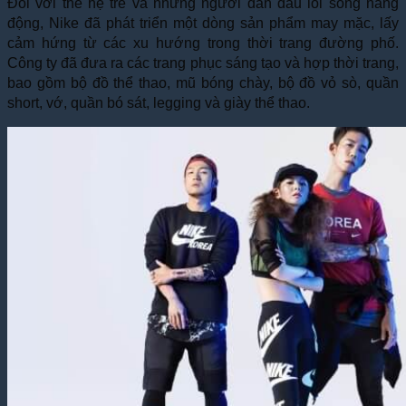
Đối với thế hệ trẻ và những người dẫn đầu lối sống năng
động, Nike đã phát triển một dòng sản phẩm may mặc, lấy
cảm hứng từ các xu hướng trong thời trang đường phố.
Công ty đã đưa ra các trang phục sáng tạo và hợp thời trang,
bao gồm bộ đồ thể thao, mũ bóng chày, bộ đồ vỏ sò, quần
short, vớ, quần bó sát, legging và giày thể thao.