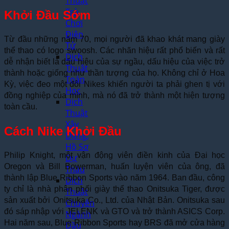
Thuật
Trò
Khởi Đầu Sớm
Chơi
Điện
Từ đầu những năm 70, mọi người đã khao khát mang giày
Tử
thể thao có logo swoosh. Các nhãn hiệu rất phổ biến và rất
Dịch
dễ nhận biết là dấu hiệu của sự ngầu, dấu hiệu của việc trở
Thuật
thành hoặc giống như thần tượng của họ. Không chỉ ở Hoa
Toán
Kỳ, việc đeo một đôi Nikes khiến người ta phải ghen tị với
Học
đồng nghiệp của mình, mà nó đã trở thành một hiện tượng
Dịch
toàn cầu.
Thuật
Xây
Cách Nike Khởi Đầu
Dựng,
Hồ Sơ
Philip Knight, một vận động viên điền kinh của Đại học
Dự
Oregon và Bill Bowerman, huấn luyện viên của ông, đã
Thầu
thành lập Blue Ribbon Sports vào năm 1964. Ban đầu, công
Dịch
ty chỉ là nhà phân phối giày thể thao Onitsuka Tiger, được
Thuật
sản xuất bởi Onitsuka Co., Ltd. của Nhật Bản. Onitsuka sau
Chuyên
đó sáp nhập với JELENK và GTO và trở thành ASICS Corp.
Ngành
Hai năm sau, Blue Ribbon Sports hay BRS đã mở cửa hàng
Dầu