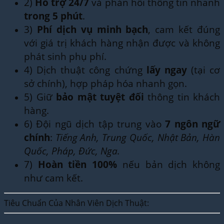
2)
Hỗ trợ 24/7
và phản hồi thông tin nhanh
trong 5 phút
.
3)
Phí dịch vụ minh bạch
, cam kết đúng
với giá trị khách hàng nhận được và không
phát sinh phụ phí.
4) Dịch thuật công chứng
lấy ngay
(tại cơ
sở chính), hợp pháp hóa nhanh gọn.
5) Giữ
bảo mật tuyệt đối
thông tin khách
hàng.
6) Đội ngũ dịch tập trung vào
7 ngôn ngữ
chính
:
Tiếng Anh, Trung Quốc, Nhật Bản, Hàn
Quốc, Pháp, Đức, Nga.
7)
Hoàn tiền 100%
nếu bản dịch không
như cam kết.
Tiêu Chuẩn Của Nhân Viên Dịch Thuật: