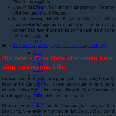
Thuật
đổi mới thương hiệu
Tiếng
Chia sẻ tài sản trí tuệ để nhanh chóng theo dõi các thay
Nhật
đổi thông qua GreenXchange
Bản
Tạo một chương trình vận động để phát triển các chính
Dịch
sách và đầu tư quy mô lớn cho sự đổi mới bền vững
Thuật
để đảm bảo rằng thương hiệu có thể cạnh tranh trong
Tiếng
nền kinh tế toàn cầu
Hàn
Note:
07 Cách Chọn Công Ty Dịch Thuật Chuyên Nghiệp
Quốc
Dịch
Đổi mới – Chìa khóa cho chiến lược
Thuật
Tiếng
tăng trưởng của Nike
Pháp
Dịch
Sự kiên trì để trở nên tốt hơn giúp họ đổi mới, hỗ trợ họ xử lý
Thuật
trách nhiệm của công ty. Họ xem xét kỹ quản lý rủi ro bằng
Tiếng
cách làm việc để cải thiện các tác động xã hội, môi trường và
Đức
lao động của các mô hình kinh doanh của họ.
Dịch
Thuật
Để đảm bảo mở rộng quốc tế, Nike cũng tập trung vào tính
Tiếng
bền vững. Nike nhận ra một thực tế rằng để duy trì sự thống
Nga