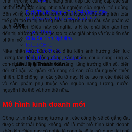
trị thị trường của mình, hãng phải tiếp tục cung cấp các sản
Dịch Vụ
phẩm sáng tạo cũng như trải nghiệm của người tiêu dùng.
Dịch Thuật Phim – Phụ Đề Video Clip
Bền vững có nghĩa là lợi nhuận. Người tiêu dùng trên toàn
Dịch Vụ Hợp Pháp Hóa Lãnh Sự
thế giới tạo ra thị trường mới cũng như nhu cầu sản phẩm và
Blog
dịch vụ mới. Điều này có nghĩa là Nike phải tiến gần hơn
Tuyển Dụng
đến thị trường và tiếp tục tạo ra các giải pháp và tùy biến sản
Chia Sẻ Kinh Nghiệm
phẩm mới.
Góc Tự Học
Mẫu Dịch Thuật
Nike nhận thức được các điều kiện ảnh hưởng đến lực
Dịch Thuật Vì Cộng Đồng
lượng lao động, cộng đồng, sản phẩm, chuỗi cung ứng và
Liên Hệ & Thanh toán
con người, từ giá nhiên liệu tăng, tăng trưởng dân số, biến
đổi khí hậu và giảm khả năng có sẵn của tài nguyên thiên
nhiên. Để chống lại các yếu tố này, Nike tạo ra các thiết kế
và sản phẩm phụ thuộc vào nguồn năng lượng, nước,
nguyên liệu thô và hơn thế nữa.
Mô hình kinh doanh mới
Công ty tin rằng trong tương lai, các công ty sẽ cố gắng đạt
được chất thải bằng không, đó là một mô hình kinh doanh
khép kín. Điều này có nghĩa là công ty sẽ tái sử dụng, tái chế