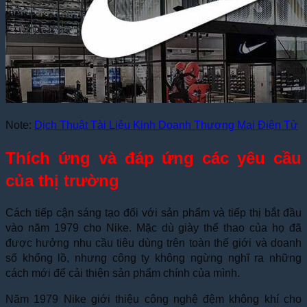
Note:
Dịch Thuật Tài Liệu Kinh Doanh Thương Mại Điện Tử
Thích ứng và đáp ứng các yêu cầu
của thị trường
Cách tiếp cận sáng tạo đối với sản phẩm và tiếp thị bắt đầu
vào năm 1979 cho Nike. Mặc dù giày thể thao của họ đã
được hưởng nhu cầu tiêu dùng trên toàn thế giới và doanh
số khổng lồ, nhưng công ty không ngừng nghĩ ra những
cách mới để cải thiện sản phẩm chính của mình.
Năm 1979 Nike giới thiệu công nghệ đệm không khí cho