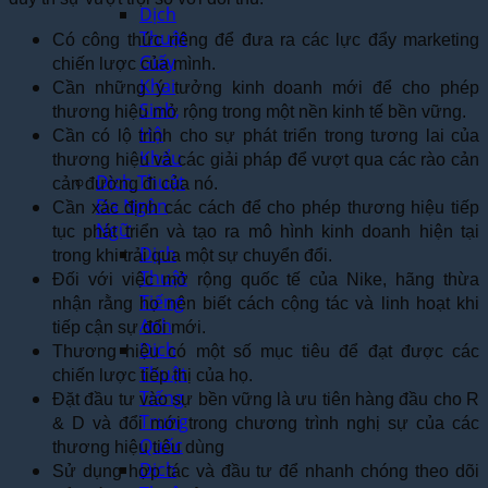
Dịch
Thuật
Có công thức riêng để đưa ra các lực đẩy marketing
Giấy
chiến lược của mình.
Khai
Cần những ý tưởng kinh doanh mới để cho phép
Sinh,
thương hiệu mở rộng trong một nền kinh tế bền vững.
Hộ
Cần có lộ trình cho sự phát triển trong tương lai của
Khẩu
thương hiệu và các giải pháp để vượt qua các rào cản
Dịch Thuật
cản đường đi của nó.
Đa Ngôn
Cần xác định các cách để cho phép thương hiệu tiếp
Ngữ
tục phát triển và tạo ra mô hình kinh doanh hiện tại
Dịch
trong khi trải qua một sự chuyển đổi.
Thuật
Đối với việc mở rộng quốc tế của Nike, hãng thừa
Tiếng
nhận rằng họ nên biết cách cộng tác và linh hoạt khi
Anh
tiếp cận sự đổi mới.
Dịch
Thương hiệu có một số mục tiêu để đạt được các
Thuật
chiến lược tiếp thị của họ.
Tiếng
Đặt đầu tư vào sự bền vững là ưu tiên hàng đầu cho R
Trung
& D và đổi mới trong chương trình nghị sự của các
Quốc
thương hiệu tiêu dùng
Dịch
Sử dụng hợp tác và đầu tư để nhanh chóng theo dõi