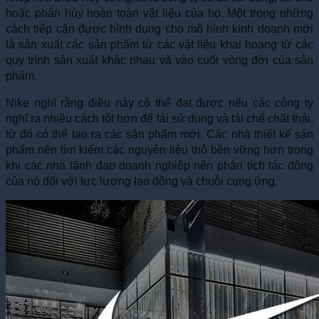
hoặc phân hủy hoàn toàn vật liệu của họ. Một trong những
cách tiếp cận được hình dung cho mô hình kinh doanh mới
là sản xuất các sản phẩm từ các vật liệu khai hoang từ các
quy trình sản xuất khác nhau và vào cuối vòng đời của sản
phẩm.
Nike nghĩ rằng điều này có thể đạt được nếu các công ty
nghĩ ra nhiều cách tốt hơn để tái sử dụng và tái chế chất thải,
từ đó có thể tạo ra các sản phẩm mới. Các nhà thiết kế sản
phẩm nên tìm kiếm các nguyên liệu thô bền vững hơn trong
khi các nhà lãnh đạo doanh nghiệp nên phân tích tác động
của nó đối với lực lượng lao động và chuỗi cung ứng.