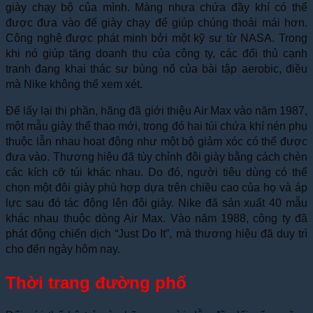
giày chạy bộ của mình. Màng nhựa chứa đầy khí có thể
được đưa vào đế giày chạy để giúp chúng thoải mái hơn.
Công nghệ được phát minh bởi một kỹ sư từ NASA. Trong
khi nó giúp tăng doanh thu của công ty, các đối thủ cạnh
tranh đang khai thác sự bùng nổ của bài tập aerobic, điều
mà Nike không thể xem xét.
Để lấy lại thị phần, hãng đã giới thiệu Air Max vào năm 1987,
một mẫu giày thể thao mới, trong đó hai túi chứa khí nén phụ
thuộc lẫn nhau hoạt động như một bộ giảm xóc có thể được
đưa vào. Thương hiệu đã tùy chỉnh đôi giày bằng cách chèn
các kích cỡ túi khác nhau. Do đó, người tiêu dùng có thể
chọn một đôi giày phù hợp dựa trên chiều cao của họ và áp
lực sau đó tác động lên đôi giày. Nike đã sản xuất 40 mẫu
khác nhau thuộc dòng Air Max.
Vào năm 1988, công ty đã
phát động chiến dịch “Just Do It”, mà thương hiệu đã duy trì
cho đến ngày hôm nay.
Thời trang đường phố