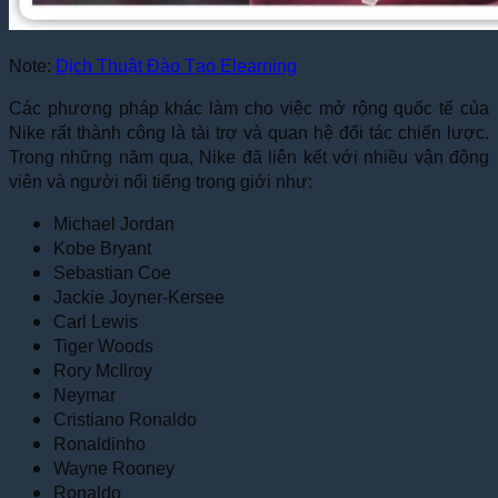
Note:
Dịch Thuật Đào Tạo Elearning
Các phương pháp khác làm cho việc mở rộng quốc tế của
Nike rất thành công là tài trợ và quan hệ đối tác chiến lược.
Trong những năm qua, Nike đã liên kết với nhiều vận động
viên và người nổi tiếng trong giới như:
Michael Jordan
Kobe Bryant
Sebastian Coe
Jackie Joyner-Kersee
Carl Lewis
Tiger Woods
Rory McIlroy
Neymar
Cristiano Ronaldo
Ronaldinho
Wayne Rooney
Ronaldo