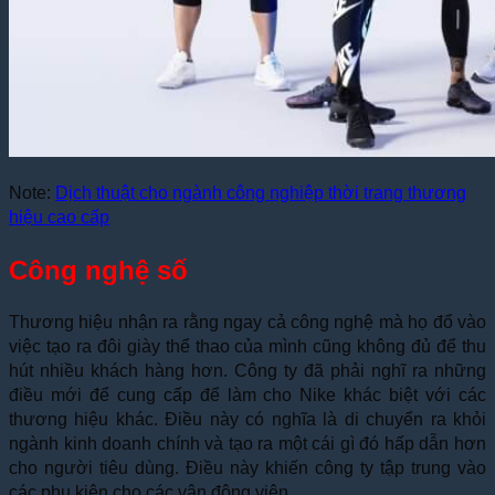
Note:
Dịch thuật cho ngành công nghiệp thời trang thương
hiệu cao cấp
Công nghệ số
Thương hiệu nhận ra rằng ngay cả công nghệ mà họ đổ vào
việc tạo ra đôi giày thể thao của mình cũng không đủ để thu
hút nhiều khách hàng hơn. Công ty đã phải nghĩ ra những
điều mới để cung cấp để làm cho Nike khác biệt với các
thương hiệu khác. Điều này có nghĩa là di chuyển ra khỏi
ngành kinh doanh chính và tạo ra một cái gì đó hấp dẫn hơn
cho người tiêu dùng. Điều này khiến công ty tập trung vào
các phụ kiện cho các vận động viên.