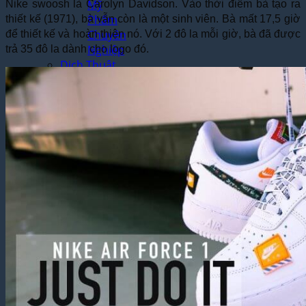
Mỹ
Nike swoosh là Carolyn Davidson. Vào thời điểm bà tạo ra
Phẩm
thiết kế (1971), bà vẫn còn là một sinh viên. Bà mất 17,5 giờ
Chuyên
để thiết kế và hoàn thiện nó. Với 2 đô la mỗi giờ, bà đã được
Nghiệp
trả 35 đô la dành cho logo đó.
Dịch Thuật
Công
Chứng
Dịch
Thuật
Công
Chứng
Lấy
Ngay
Tại Hà
Nội
Dịch
Vụ
Công
Chứng
Nhanh
Theo