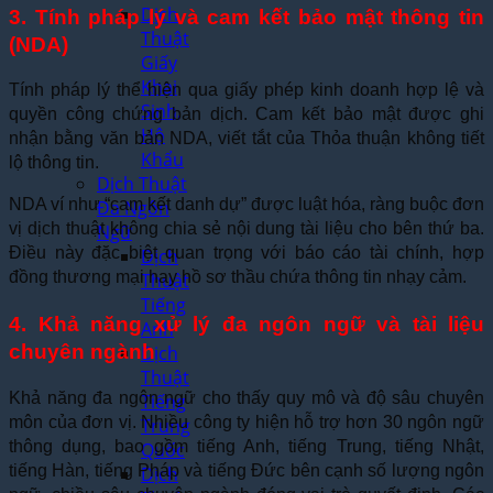
Dịch
3. Tính pháp lý và cam kết bảo mật thông tin
Thuật
(NDA)
Giấy
Khai
Tính pháp lý thể hiện qua giấy phép kinh doanh hợp lệ và
Sinh,
quyền công chứng bản dịch. Cam kết bảo mật được ghi
Hộ
nhận bằng văn bản NDA, viết tắt của Thỏa thuận không tiết
Khẩu
lộ thông tin.
Dịch Thuật
NDA ví như “cam kết danh dự” được luật hóa, ràng buộc đơn
Đa Ngôn
vị dịch thuật không chia sẻ nội dung tài liệu cho bên thứ ba.
Ngữ
Điều này đặc biệt quan trọng với báo cáo tài chính, hợp
Dịch
đồng thương mại hay hồ sơ thầu chứa thông tin nhạy cảm.
Thuật
Tiếng
4. Khả năng xử lý đa ngôn ngữ và tài liệu
Anh
chuyên ngành
Dịch
Thuật
Khả năng đa ngôn ngữ cho thấy quy mô và độ sâu chuyên
Tiếng
môn của đơn vị. Nhiều công ty hiện hỗ trợ hơn 30 ngôn ngữ
Trung
thông dụng, bao gồm tiếng Anh, tiếng Trung, tiếng Nhật,
Quốc
tiếng Hàn, tiếng Pháp và tiếng Đức bên cạnh số lượng ngôn
Dịch