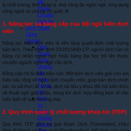
Mỹ
lý chất lượng, tính pháp lý, khả năng đa ngôn ngữ, ứng dụng
Phẩm
công nghệ và chứng chỉ quốc tế.
Chuyên
Nghiệp
1. Năng lực và bằng cấp của đội ngũ biên dịch
Dịch Thuật
viên
Công
Chứng
Năng lực biên dịch viên là nền tảng quyết định chất lượng
Dịch
bản dịch. Theo Nghị định 23/2015/NĐ-CP, người dịch cần có
Thuật
bằng cử nhân ngoại ngữ hoặc bằng đại học trở lên thuộc
Công
chuyên ngành ngôn ngữ cần dịch.
Chứng
Lấy
Bằng cấp chỉ là điều kiện cần. Một biên dịch viên giỏi còn am
Ngay
hiểu sâu rộng về ngữ cảnh chuyên môn, giúp bản dịch chính
Tại Hà
xác và sát thực tế. Ví dụ, dịch tài liệu y khoa đòi hỏi kiến thức
Nội
về thuật ngữ giải phẫu, trong khi dịch hợp đồng kinh tế cần
Dịch
hiểu biết về luật thương mại.
Vụ
Công
2. Quy trình quản lý chất lượng khép kín (TEP)
Chứng
Nhanh
Quy trình TEP gồm ba giai đoạn: Dịch (Translation), Hiệu
Theo
đính (Editing) và Đọc soát (Proofreading). Mô hình này giúp