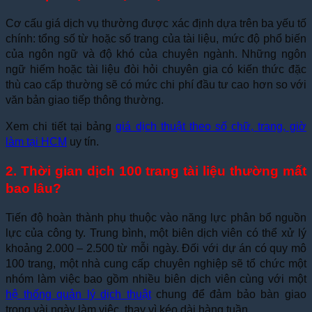
Cơ cấu giá dịch vụ thường được xác định dựa trên ba yếu tố
chính: tổng số từ hoặc số trang của tài liệu, mức độ phổ biến
của ngôn ngữ và độ khó của chuyên ngành. Những ngôn
ngữ hiếm hoặc tài liệu đòi hỏi chuyên gia có kiến thức đặc
thù cao cấp thường sẽ có mức chi phí đầu tư cao hơn so với
văn bản giao tiếp thông thường.
Xem chi tiết tại bảng
giá dịch thuật theo số chữ, trang, giờ
làm tại HCM
uy tín.
2. Thời gian dịch 100 trang tài liệu thường mất
bao lâu?
Tiến độ hoàn thành phụ thuộc vào năng lực phân bổ nguồn
lực của công ty. Trung bình, một biên dịch viên có thể xử lý
khoảng 2.000 – 2.500 từ mỗi ngày. Đối với dự án có quy mô
100 trang, một nhà cung cấp chuyên nghiệp sẽ tổ chức một
nhóm làm việc bao gồm nhiều biên dịch viên cùng với một
hệ thống quản lý dịch thuật
chung để đảm bảo bàn giao
trong vài ngày làm việc, thay vì kéo dài hàng tuần.