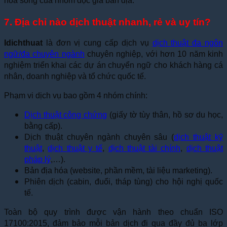
hóa sống của nhóm độc giả bản địa.
7. Địa chỉ nào dịch thuật nhanh, rẻ và uy tín?
Idichthuat
là đơn vị cung cấp dịch vụ
dịch thuật đa ngôn
ngữ/đa chuyên ngành
chuyên nghiệp, với hơn 10 năm kinh
nghiệm triển khai các dự án chuyển ngữ cho khách hàng cá
nhân, doanh nghiệp và tổ chức quốc tế.
Phạm vi dịch vụ bao gồm 4 nhóm chính:
Dịch thuật công chứng
(giấy tờ tùy thân, hồ sơ du học,
bằng cấp).
Dịch thuật chuyên ngành chuyên sâu (
dịch thuật kỹ
thuật
,
dịch thuật y tế
,
dịch thuật tài chính
,
dịch thuật
pháp lý
,…).
Bản địa hóa (website, phần mềm, tài liệu marketing).
Phiên dịch (cabin, đuổi, tháp tùng) cho hội nghị quốc
tế.
Toàn bộ quy trình được vận hành theo chuẩn ISO
17100:2015, đảm bảo mỗi bản dịch đi qua đầy đủ ba lớp