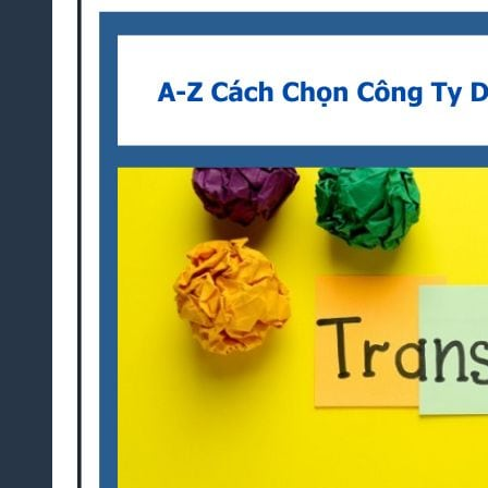
Thuật
Trò
Chơi
Điện
Tử
Dịch
Thuật
Toán
Học
Dịch
Thuật
Xây
Dựng,
Hồ Sơ
Dự
Thầu
Dịch
Thuật
Chuyên
Ngành
Dầu