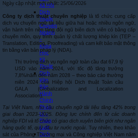
Ngày cập nhật mới nhất: 25/06/2026
Xã Hội
Dịch
Công ty dịch thuật chuyên nghiệp
là tổ chức cung cấp
Thuật
dịch vụ chuyển ngữ tài liệu giữa hai hoặc nhiều ngôn ngữ,
Chuyên
vận hành trên nền tảng đội ngũ biên dịch viên có bằng cấp
Ngành
chuyên môn, quy trình quản lý chất lượng khép kín (TEP –
–
Translation, Editing, Proofreading) và cam kết bảo mật thông
Khoa
tin bằng văn bản pháp lý (NDA).
Học
Kỹ
Thị trường dịch vụ ngôn ngữ toàn cầu đạt 67,9 tỷ
Thuật
USD vào năm 2024, với tốc độ tăng trưởng
Dịch
7,8%/năm đến năm 2028 – theo báo cáo thường
Văn
niên 2024 của Hiệp hội Dịch thuật Toàn cầu
Bản
GALA (Globalization and Localization
Hành
Association).
Chính
Pháp
Tại Việt Nam, nhu cầu chuyển ngữ tài liệu tăng 42% trong
Lý –
giai đoạn 2023–2025. Động lực chính đến từ các doanh
Pháp
nghiệp FDI và tổ chức có giao dịch xuyên biên giới như ngân
Luật
hàng quốc tế, quỹ đầu tư nước ngoài
. Tuy nhiên, theo khảo
Dịch
sát của Phòng Thương mại và Công nghiệp Việt Nam năm