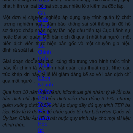
Yêu
phát hiện và loại bỏ sai sót qua nhiều lớp kiểm tra độc lập.
Cầu
Một đơn vị chuyên nghiệp áp dụng quy trình quản lý chất
Dịch
lượng nghiêm ngặt, đảm bảo không sai sót thông tin để hồ
Thuật
sơ được chấp nhận ngay lần nộp đầu tiên tại Cục Lãnh sự
Báo
hoặc Đại sứ quán. Mỗi bản dịch đi qua ít nhất hai người: một
Cáo
biên dịch viên thực hiện bản gốc và một chuyên gia hiệu
Tài
đính rà soát lại.
Chính
Dịch
Giai đoạn đọc soát cuối cùng tập trung vào hình thức trình
Thuật
bày, lỗi chính tả và tính nhất quán của thuật ngữ. Nhờ cấu
Hợp
trúc khép kín này, tỷ lệ lỗi giảm đáng kể so với bản dịch chỉ
Đồng
qua một người.
Nhanh
Chóng
Qua hơn 10 năm vận hành, Idichthuat ghi nhận: tỷ lệ lỗi của
Dịch
bản dịch chỉ qua 1 biên dịch viên dao động 3–5%, nhưng
Thuật
giảm xuống dưới 0,5% khi áp dụng đầy đủ quy trình TEP ba
Bảng
lớp. Đây là lý do các tổ chức quốc tế như Liên Hợp Quốc và
Điểm
Ủy ban Châu Âu (EU) bắt buộc quy trình này cho mọi tài liệu
Học
chính thức.
Bạ