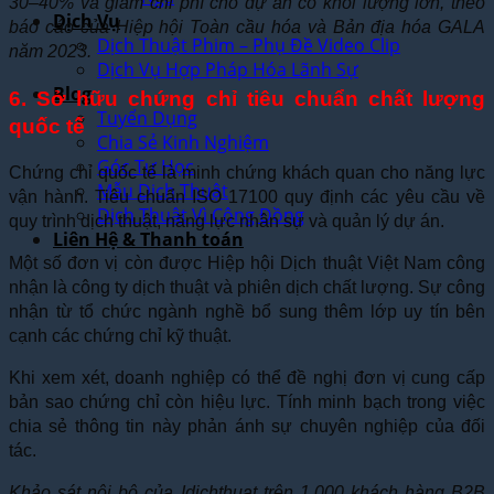
30–40% và giảm chi phí cho dự án có khối lượng lớn, theo
Dịch Vụ
báo cáo của Hiệp hội Toàn cầu hóa và Bản địa hóa GALA
Dịch Thuật Phim – Phụ Đề Video Clip
năm 2023.
Dịch Vụ Hợp Pháp Hóa Lãnh Sự
Blog
6. Sở hữu chứng chỉ tiêu chuẩn chất lượng
Tuyển Dụng
quốc tế
Chia Sẻ Kinh Nghiệm
Góc Tự Học
Chứng chỉ quốc tế là minh chứng khách quan cho năng lực
Mẫu Dịch Thuật
vận hành. Tiêu chuẩn ISO 17100 quy định các yêu cầu về
Dịch Thuật Vì Cộng Đồng
quy trình dịch thuật, năng lực nhân sự và quản lý dự án.
Liên Hệ & Thanh toán
Một số đơn vị còn được Hiệp hội Dịch thuật Việt Nam công
nhận là công ty dịch thuật và phiên dịch chất lượng. Sự công
nhận từ tổ chức ngành nghề bổ sung thêm lớp uy tín bên
cạnh các chứng chỉ kỹ thuật.
Khi xem xét, doanh nghiệp có thể đề nghị đơn vị cung cấp
bản sao chứng chỉ còn hiệu lực. Tính minh bạch trong việc
chia sẻ thông tin này phản ánh sự chuyên nghiệp của đối
tác.
Khảo sát nội bộ của Idichthuat trên 1.000 khách hàng B2B