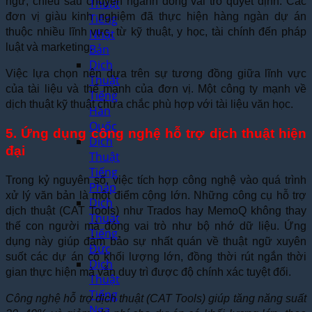
ngữ, chiều sâu chuyên ngành đóng vai trò quyết định. Các
Thuật
đơn vị giàu kinh nghiệm đã thực hiện hàng ngàn dự án
Tiếng
thuộc nhiều lĩnh vực, từ kỹ thuật, y học, tài chính đến pháp
Nhật
luật và marketing.
Bản
Dịch
Việc lựa chọn nên dựa trên sự tương đồng giữa lĩnh vực
Thuật
của tài liệu và thế mạnh của đơn vị. Một công ty mạnh về
Tiếng
dịch thuật kỹ thuật chưa chắc phù hợp với tài liệu văn học.
Hàn
Quốc
5. Ứng dụng công nghệ hỗ trợ dịch thuật hiện
Dịch
đại
Thuật
Tiếng
Trong kỷ nguyên số, việc tích hợp công nghệ vào quá trình
Pháp
xử lý văn bản là một điểm cộng lớn. Những công cụ hỗ trợ
Dịch
dịch thuật (CAT Tools) như Trados hay MemoQ không thay
Thuật
thế con người mà đóng vai trò như bộ nhớ dữ liệu. Ứng
Tiếng
dụng này giúp đảm bảo sự nhất quán về thuật ngữ xuyên
Đức
suốt các dự án có khối lượng lớn, đồng thời rút ngắn thời
Dịch
gian thực hiện mà vẫn duy trì được độ chính xác tuyệt đối.
Thuật
Tiếng
Công nghệ hỗ trợ dịch thuật (CAT Tools) giúp tăng năng suất
Nga