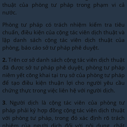
thuật của phòng tư pháp trong phạm vi cả
nước.
Phòng tư pháp có trách nhiệm kiểm tra tiêu
chuẩn, điều kiện của cộng tác viên dịch thuật và
lập danh sách cộng tác viên dịch thuật của
phòng, báo cáo sở tư pháp phê duyệt.
2.
Trên cơ sở danh sách cộng tác viên dịch thuật
đã được sở tư pháp phê duyệt, phòng tư pháp
niêm yết công khai tại trụ sở của phòng tư pháp
để tạo điều kiện thuận lợi cho người yêu cầu
chứng thực trong việc liên hệ với người dịch.
3
. Người dịch là cộng tác viên của phòng tư
pháp phải ký hợp đồng cộng tác viên dịch thuật
với phòng tư pháp, trong đó xác định rõ trách
nhiệm của người dịch đối với nội dung, chất