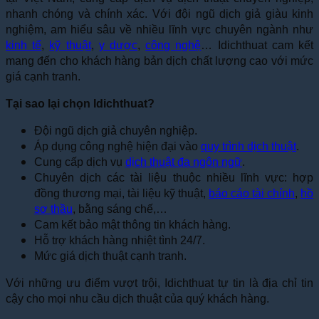
nhanh chóng và chính xác. Với đội ngũ dịch giả giàu kinh
nghiệm, am hiểu sâu về nhiều lĩnh vực chuyên ngành như
kinh tế
,
kỹ thuật
,
y dược
,
công nghệ
… Idichthuat cam kết
mang đến cho khách hàng bản dịch chất lượng cao với mức
giá cạnh tranh.
Tại sao lại chọn Idichthuat?
Đội ngũ dịch giả chuyên nghiệp.
Áp dụng công nghệ hiện đại vào
quy trình dịch thuật
.
Cung cấp dịch vụ
dịch thuật đa ngôn ngữ
.
Chuyên dịch các tài liệu thuộc nhiều lĩnh vực: hợp
đồng thương mại, tài liệu kỹ thuật,
báo cáo tài chính
,
hồ
sơ thầu
, bằng sáng chế,…
Cam kết bảo mật thông tin khách hàng.
Hỗ trợ khách hàng nhiệt tình 24/7.
Mức giá dịch thuật cạnh tranh.
Với những ưu điểm vượt trội, Idichthuat tự tin là địa chỉ tin
cậy cho mọi nhu cầu dịch thuật của quý khách hàng.