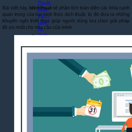
Thuật
Bài viết này,
Idichthuat
sẽ phân tích toàn diện các khía cạnh
Luận
quan trọng của hai hình thức dịch thuật, từ đó đưa ra những
Văn –
khuyến nghị thiết thực giúp người dùng lựa chọn giải pháp
Luận
tối ưu nhất cho nhu cầu của mình.
Án
Dịch
Thuật
Toàn
Bộ
Website
Dịch
Thuật
Bệnh
Án –
Hồ Sơ
Thuốc
Dịch Thuật
Chuyên
Ngành
Dịch