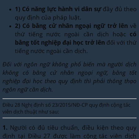
1)
Có năng lực hành vi dân sự
đầy đủ theo
quy định của pháp luật.
2)
Có bằng cử nhân ngoại ngữ trở lên
về
thứ tiếng nước ngoài cần dịch hoặc
có
bằng tốt nghiệp đại học trở lên
đối với thứ
tiếng nước ngoài cần dịch.
Đối với ngôn ngữ không phổ biến mà người dịch
không có bằng cử nhân ngoại ngữ, bằng tốt
nghiệp đại học theo quy định thì phải thông thạo
ngôn ngữ cần dịch.
Điều 28 Nghị định số 23/2015/NĐ-CP quy định cộng tác
viên dịch thuật như sau:
1.
Người có đủ tiêu chuẩn, điều kiện theo quy
định tại Điều 27 được làm cộng tác viên dịch