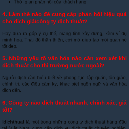
Thời gian phản hồi của khách hàng.
4. Làm thế nào để cung cấp phản hồi hiệu quả
cho dịch giả/công ty dịch thuật?
Hãy đưa ra góp ý cụ thể, mang tính xây dựng, kèm ví dụ
minh họa. Thái độ thân thiện, cởi mở giúp tạo mối quan hệ
tốt đẹp.
5. Những yếu tố văn hóa nào cần xem xét khi
dịch thuật cho thị trường nước ngoài?
Người dịch cần hiểu biết về phong tục, tập quán, tôn giáo,
chính trị, các điều cấm kỵ, khác biệt ngôn ngữ và văn hóa
đích đến.
6. Công ty nào dịch thuật nhanh, chính xác, giá
tốt?
Idichthuat
là một trong những công ty dịch thuật hàng đầu
tại Việt Nam, cung cấp dịch vụ dịch thuật chuyên nghiệp,