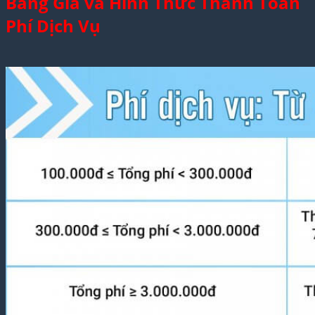
Bảng Giá và Hình Thức Thanh Toán
Phí Dịch Vụ