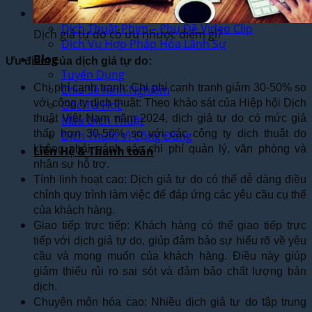
Dịch Vụ
Dịch Thuật Phim – Phụ Đề Video Clip
Dịch giả tự do có ưu nhược điểm gì?
Dịch Vụ Hợp Pháp Hóa Lãnh Sự
Blog
Ưu điểm của dịch giả tự do:
Tuyển Dụng
Chi phí cạnh tranh: Chi phí cạnh tranh giảm 30-50% so
Chia Sẻ Kinh Nghiệm
với công ty dịch thuật: Theo khảo sát của Hiệp hội Dịch
Góc Tự Học
thuật Việt Nam năm 2024, dịch giả tự do có mức giá
Mẫu Dịch Thuật
thấp hơn 30-50% so với các công ty dịch thuật do
Dịch Thuật Vì Cộng Đồng
không phải gánh các chi phí quản lý, văn phòng và
Liên Hệ & Thanh toán
nhân sự hỗ trợ.
Tính linh hoạt cao: Dịch giả tự do có thể dễ dàng điều
chỉnh quy trình làm việc để đáp ứng các yêu cầu cụ thể
của khách hàng.
Giao tiếp trực tiếp: Khách hàng có thể giao tiếp trực
tiếp với dịch giả tự do, giúp đảm bảo sự hiểu rõ về yêu
cầu và mong muốn của khách hàng. Điều này giúp
giảm thiểu rủi ro sai sót và đảm bảo chất lượng bản
dịch.
Chuyên môn hóa cao: Nhiều dịch giả tự do tập trung