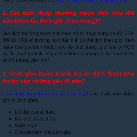
2. Giá dịch thuật thường được tính như thế
nào (theo từ, theo giờ, theo trang)?
Giá dịch thường được tính theo số từ hoặc trang chuẩn 250-
300 từ. Một số trường hợp đặc biệt có thể tính theo giờ. Xem
ngay báo giá dịch thuật theo số chữ, trang, giờ làm ở HCM
uy tín nhất tại link: https://idichthuat.com/gia-dich-thuat-theo-
so-chu-trang-gio-lam/.
3. Thời gian hoàn thành dự án dịch thuật phụ
thuộc vào những yếu tố nào?
Thời gian hoàn thành dự án dịch thuật
phụ thuộc vào nhiều
yếu tố, bao gồm:
Độ dài của tài liệu.
Độ khó của tài liệu.
Ngôn ngữ.
Chuyên môn của dịch giả.