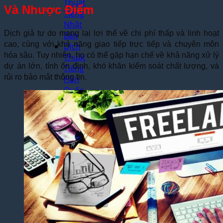
Thuật
Và Nhược Điểm
Tiếng
Nhật
Dịch giả tự do mang lại lợi thế về chi phí thấp và linh hoạt
Bản
cao, cùng với khả năng giao tiếp trực tiếp và chuyên môn
Dịch
hóa sâu. Tuy nhiên, họ có thể gặp hạn chế về khả năng xử lý
Thuật
dự án lớn, tính ổn định, khó khăn kiểm soát chất lượng, và
Tiếng
rủi ro bảo mật thông tin.
Hàn
Quốc
Dịch
Thuật
Tiếng
Pháp
Dịch
Thuật
Tiếng
Đức
Dịch
Thuật
Tiếng
Nga