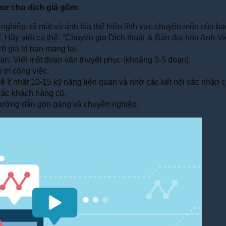
 sơ cho dịch giả gồm:
ghiệp, rõ mặt và ảnh bìa thể hiện lĩnh vực chuyên môn của bạ
”. Hãy viết cụ thể: “Chuyên gia Dịch thuật & Bản địa hóa Anh-Vi
õ giá trị bạn mang lại.
ạn. Viết một đoạn văn thuyết phục (khoảng 3-5 đoạn).
trí công việc.
 ít nhất 10-15 kỹ năng liên quan và nhờ các kết nối xác nhận 
các khách hàng cũ.
đường dẫn gọn gàng và chuyên nghiệp.