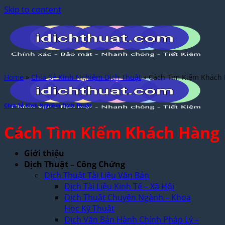
Skip to content
Home
»
Chia Sẻ Kinh Nghiệm Dịch Thuật
»
Cách Tìm Kiếm Khách 
Chia Sẻ Kinh Nghiệm Dịch Thuật
Cách Tìm Kiếm Khách Hàng 
Giới thiệu
Dịch Thuật – Công Chứng
Dịch Thuật Tài Liệu Văn Bản
Dịch Tài Liệu Kinh Tế – Xã Hội
Dịch Thuật Chuyên Ngành – Khoa
Học Kỹ Thuật
Dịch Văn Bản Hành Chính Pháp Lý –