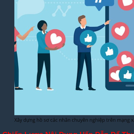
Xây dựng hồ sơ các nhân chuyên nghiệp trên mạng x