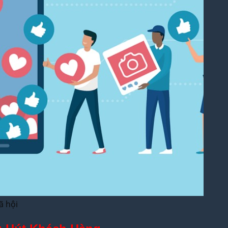
ã hội