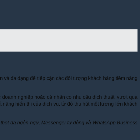
lớn và đa dạng để tiếp cận các đối tượng khách hàng tiềm năng
c doanh nghiệp hoặc cá nhân có nhu cầu dịch thuật, vượt qua
ả năng hiển thị của dịch vụ, từ đó thu hút một lượng lớn khách
atbot đa ngôn ngữ, Messenger tự động và WhatsApp Business