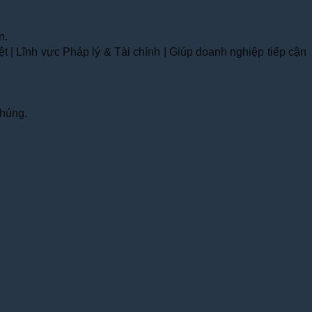
n.
ệt | Lĩnh vực Pháp lý & Tài chính | Giúp doanh nghiệp tiếp cận
chúng.