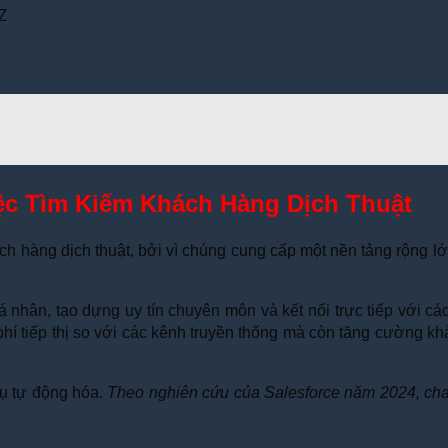
Z
ệc Tìm Kiếm Khách Hàng Dịch Thuật
ách hàng dịch thuật, bởi vì chúng cung cấp một nền tảng rộng 
 nhân, tạo dựng uy tín chuyên môn và kết nối trực tiếp với cá
 phí tiếp thị so với các kênh truyền thống mà còn tăng cường kh
cụ tự động hóa.
Theo nghiên cứu của Salesforce năm 2024, ch