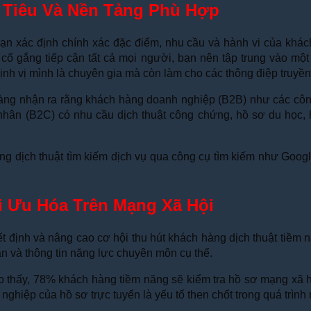
 Tiêu Và Nền Tảng Phù Hợp
ạn xác định chính xác đặc điểm, nhu cầu và hành vi của khác
cố gắng tiếp cận tất cả mọi người, bạn nên tập trung vào một th
định vị mình là chuyên gia mà còn làm cho các thông điệp truyề
dàng nhận ra rằng khách hàng doanh nghiệp (B2B) như các công
 nhân (B2C) có nhu cầu dịch thuật công chứng, hồ sơ du học, 
dịch thuật tìm kiếm dịch vụ qua công cụ tìm kiếm như Google.
 Ưu Hóa Trên Mạng Xã Hội
 định và nâng cao cơ hội thu hút khách hàng dịch thuật tiềm 
án và thông tin năng lực chuyên môn cụ thể.
o thấy, 78% khách hàng tiềm năng sẽ kiểm tra hồ sơ mạng xã hội
hiệp của hồ sơ trực tuyến là yếu tố then chốt trong quá trình 