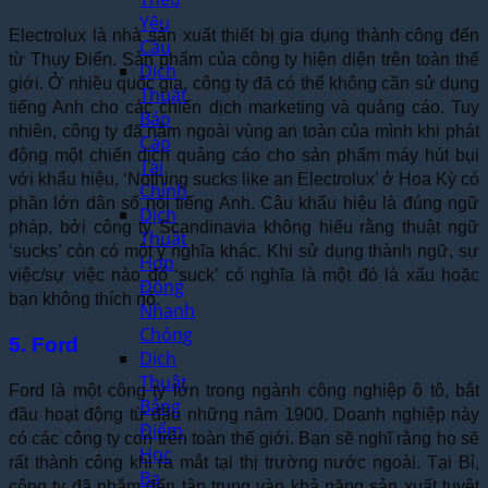
Yêu
Electrolux là nhà sản xuất thiết bị gia dụng thành công đến
Cầu
từ Thụy Điển. Sản phẩm của công ty hiện diện trên toàn thế
Dịch
giới. Ở nhiều quốc gia, công ty đã có thể không cần sử dụng
Thuật
tiếng Anh cho các chiến dịch marketing và quảng cáo. Tuy
Báo
nhiên, công ty đã nằm ngoài vùng an toàn của mình khi phát
Cáo
động một chiến dịch quảng cáo cho sản phẩm máy hút bụi
Tài
với khẩu hiệu, ‘Nothing sucks like an Electrolux’ ở Hoa Kỳ có
Chính
phần lớn dân số nói tiếng Anh. Câu khẩu hiệu là đúng ngữ
Dịch
pháp, bởi công ty Scandinavia không hiểu rằng thuật ngữ
Thuật
‘sucks’ còn có một ý nghĩa khác. Khi sử dụng thành ngữ, sự
Hợp
việc/sự việc nào đó ‘suck’ có nghĩa là một đó là xấu hoặc
Đồng
bạn không thích nó.
Nhanh
Chóng
5. Ford
Dịch
Thuật
Ford là một công ty lớn trong ngành công nghiệp ô tô, bắt
Bảng
đầu hoạt động từ đầu những năm 1900. Doanh nghiệp này
Điểm
có các công ty con trên toàn thế giới. Bạn sẽ nghĩ rằng họ sẽ
Học
rất thành công khi ra mắt tại thị trường nước ngoài. Tại Bỉ,
Bạ
công ty đã nhắm đến tập trung vào khả năng sản xuất tuyệt