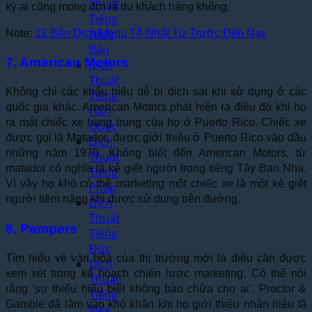
Thuật
kỳ ai cũng mong đợi là du khách hàng không.
Tiếng
Nhật
Note:
12 Bản Dịch Menu Tệ Nhất Từ Trước Đến Nay
Bản
7. American Motors
Dịch
Thuật
Không chỉ các khẩu hiệu dễ bị dịch sai khi sử dụng ở các
Tiếng
quốc gia khác. American Motors phát hiện ra điều đó khi họ
Hàn
ra mắt chiếc xe hạng trung của họ ở Puerto Rico. Chiếc xe
Quốc
được gọi là Matador, được giới thiệu ở Puerto Rico vào đầu
Dịch
những năm 1970. Không biết đến American Motors, từ
Thuật
matador có nghĩa là kẻ giết người trong tiếng Tây Ban Nha.
Tiếng
Vì vậy họ khó có thể marketing một chiếc xe là một kẻ giết
Pháp
người tiềm năng khi được sử dụng trên đường.
Dịch
Thuật
8. Pampers
Tiếng
Đức
Tìm hiểu về văn hóa của thị trường mới là điều cần được
Dịch
xem xét trong kế hoạch chiến lược marketing. Có thể nói
Thuật
rằng ‘sự thiếu hiểu biết không bào chữa cho ai’. Proctor &
Tiếng
Gamble đã lâm vào khó khăn khi họ giới thiệu nhãn hiệu tã
Nga