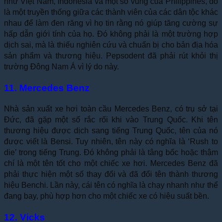
như Việt Nam, Indonesia và một số vùng của Philippines, đó
là một truyền thống giữa các thành viên của các dân tộc khác
nhau để làm đen răng vì họ tin rằng nó giúp tăng cường sự
hấp dẫn giới tính của họ. Đó không phải là một trường hợp
dịch sai, mà là thiếu nghiên cứu và chuẩn bị cho bản địa hóa
sản phẩm và thương hiệu. Pepsodent đã phải rút khỏi thị
trường Đông Nam Á vì lý do này.
11. Mercedes Benz
Nhà sản xuất xe hơi toàn cầu Mercedes Benz, có trụ sở tại
Đức, đã gặp một số rắc rối khi vào Trung Quốc. Khi tên
thương hiệu được dịch sang tiếng Trung Quốc, tên của nó
được viết là Bensi. Tuy nhiên, tên này có nghĩa là ‘Rush to
die’ trong tiếng Trung. Đó không phải là tâng bốc hoặc thậm
chí là một tên tốt cho một chiếc xe hơi. Mercedes Benz đã
phải thực hiện một số thay đổi và đã đổi tên thành thương
hiệu Benchi. Lần này, cái tên có nghĩa là chạy nhanh như thể
đang bay, phù hợp hơn cho một chiếc xe có hiệu suất bền.
12. Vicks