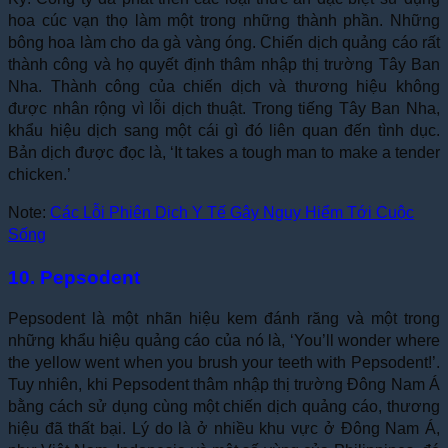
hoa cúc vạn thọ làm một trong những thành phần. Những
bông hoa làm cho da gà vàng óng. Chiến dịch quảng cáo rất
thành công và họ quyết định thâm nhập thị trường Tây Ban
Nha. Thành công của chiến dịch và thương hiệu không
được nhân rộng vì lỗi dịch thuật. Trong tiếng Tây Ban Nha,
khẩu hiệu dịch sang một cái gì đó liên quan đến tình dục.
Bản dịch được đọc là, ‘It takes a tough man to make a tender
chicken.’
Note:
Các Lỗi Phiên Dịch Y Tế Gây Nguy Hiểm Tới Cuộc
Sống
10. Pepsodent
Pepsodent là một nhãn hiệu kem đánh răng và một trong
những khẩu hiệu quảng cáo của nó là, ‘You’ll wonder where
the yellow went when you brush your teeth with Pepsodent!’.
Tuy nhiên, khi Pepsodent thâm nhập thị trường Đông Nam Á
bằng cách sử dụng cùng một chiến dịch quảng cáo, thương
hiệu đã thất bại. Lý do là ở nhiều khu vực ở Đông Nam Á,