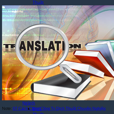
Thuật
Luận
Văn –
Luận
Án
Dịch
Thuật
Toàn
Bộ
Website
Dịch
Thuật
Bệnh
Án –
Hồ Sơ
Thuốc
Dịch Thuật
Chuyên
Ngành
Dịch
Note:
07 Cách Chọn Công Ty Dịch Thuật Chuyên Nghiệp