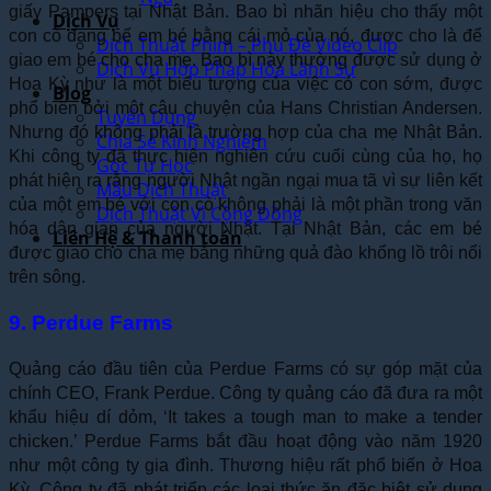
giấy Pampers tại Nhật Bản. Bao bì nhãn hiệu cho thấy một
Dịch Vụ
con cò đang bế em bé bằng cái mỏ của nó, được cho là để
Dịch Thuật Phim – Phụ Đề Video Clip
giao em bé cho cha mẹ. Bao bì này thường được sử dụng ở
Dịch Vụ Hợp Pháp Hóa Lãnh Sự
Hoa Kỳ như là một biểu tượng của việc có con sớm, được
Blog
phổ biến bởi một câu chuyện của Hans Christian Andersen.
Tuyển Dụng
Nhưng đó không phải là trường hợp của cha mẹ Nhật Bản.
Chia Sẻ Kinh Nghiệm
Khi công ty đã thực hiện nghiên cứu cuối cùng của họ, họ
Góc Tự Học
phát hiện ra rằng người Nhật ngần ngại mua tã vì sự liên kết
Mẫu Dịch Thuật
của một em bé với con cò không phải là một phần trong văn
Dịch Thuật Vì Cộng Đồng
hóa dân gian của người Nhật. Tại Nhật Bản, các em bé
Liên Hệ & Thanh toán
được giao cho cha mẹ bằng những quả đào khổng lồ trôi nổi
trên sông.
9. Perdue Farms
Quảng cáo đầu tiên của Perdue Farms có sự góp mặt của
chính CEO, Frank Perdue. Công ty quảng cáo đã đưa ra một
khẩu hiệu dí dỏm, ‘It takes a tough man to make a tender
chicken.’ Perdue Farms bắt đầu hoạt động vào năm 1920
như một công ty gia đình. Thương hiệu rất phổ biến ở Hoa
Kỳ. Công ty đã phát triển các loại thức ăn đặc biệt sử dụng