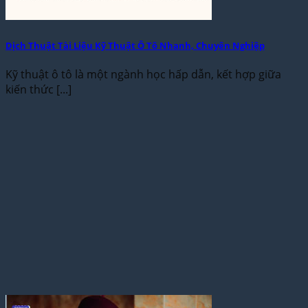
Dịch Thuật Tài Liệu Kỹ Thuật Ô Tô Nhanh, Chuyên Nghiệp
Kỹ thuật ô tô là một ngành học hấp dẫn, kết hợp giữa
kiến thức [...]