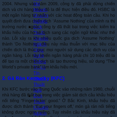
Khí
2004. Nhưng vào năm 2009, công ty đã phải dừng chiến
Nhanh,
dịch và chi hàng triệu đô la để thực hiện điều đó. HSBC là
Chuyên
một ngân hàng tư nhân với các hoạt động toàn cầu. Khi họ
Nghiệp
quyết định đưa chiến dịch ‘Assume Nothing’ của mình ra thị
Dịch
trường nước ngoài, công ty đã thất bại trong việc kiểm tra
Thuật
khẩu hiệu của họ sẽ dịch sang các ngôn ngữ khác như thế
Chuyên
nào. Lỗi xảy ra khi nhiều quốc gia dịch ‘Assume Nothing’
Ngành
thành ‘Do Nothing’, điều này mâu thuẫn với mục tiêu của
Công
chiến dịch là thúc giục mọi người sử dụng các dịch vụ của
Nghệ
ngân hàng. Lỗi này khiến ngân hàng phải chi 10 triệu đô la
Thông
để tạo ra một chiến dịch tái tạo thương hiệu, sử dụng “The
Tin Uy
World’s private bank” làm khẩu hiệu mới.
Tín,
2. Gà Rán Kentucky (KFC)
Chuẩn
Thuật
Khi KFC bước vào Trung Quốc vào những năm 1980, chuỗi
Ngữ
nhà hàng đã thất bại trong việc giám sát dịch câu khẩu hiệu
Dịch
nổi tiếng “Finger-lickin’ good.” Ở Bắc Kinh, khẩu hiệu đã
Thuật
được dịch thành ‘Eat your fingers off,’ món gà rán nổi tiếng
Chuyên
không được ngon miệng. Tuy nhiên câu khẩu hiệu này đã
Ngành