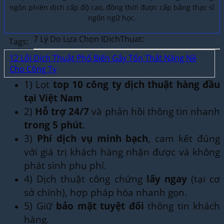
ngôn phiên dịch cấp độ cao, đồng thời được cấp bằng thạc sĩ
ngôn ngữ học.
7 Lý Do Lựa Chọn IDichThuat:
Tags:
12 Lỗi Dịch Thuật Phổ Biến Gây Tổn Thất Nặng Nề
Cho Công Ty
1) Lọt
top 10 công ty dịch thuật hàng đầu
tại Việt Nam
2)
Hỗ trợ 24/7
và phản hồi thông tin nhanh
trong 5 phút
.
3)
Phí dịch vụ minh bạch
, cam kết đúng
với giá trị khách hàng nhận được và không
phát sinh phụ phí.
4) Dịch thuật công chứng
lấy ngay
(tại cơ
sở chính), hợp pháp hóa nhanh gọn.
5) Giữ
bảo mật tuyệt đối
thông tin khách
hàng.