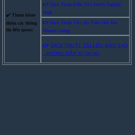
👉
Dịch Thuật Điện Tử Chuyên Nghiệp
Nhất
✔️ Tham khảo
👉
Dịch Thuật Tài Liệu Thủy Hải Sản
thêm các thông
tin liên quan:
Nhanh Chóng
👉
DỊCH THUẬT TÀI LIỆU ĐÀO TẠO
– HƯỚNG DẪN SỬ DỤNG