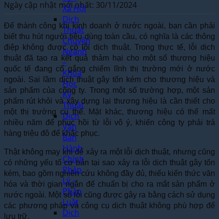
Ngày cập nhật mới nhất: 30/11/2024
Xã Hội
Dịch
Để thành công khi kinh doanh ở nước ngoài, bạn cần phải
Thuật
biết thu hút người tiêu dùng toàn cầu, có nghĩa là các thông
Chuyên
điệp không được có lỗi dịch thuật. Trong thực tế, lỗi dịch
Ngành
thuật đã tạo ra kết quả thảm hại cho một số thương hiệu
–
quốc tế đang cố gắng chiếm lĩnh thị trường mới ở nước
Khoa
ngoài.
Sai lầm dịch thuật gây tốn kém cho thương hiệu và
Học
sản phẩm của công ty. Trong một số trường hợp, một sản
Kỹ
phẩm rút khỏi và xây dựng lại thương hiệu là cần thiết cho
Thuật
một thị trường cụ thể. Mặt khác, thương hiệu có thể mất
Dịch
nhiều năm để phục hồi từ lỗi vô ý, khiến công ty phải trả
Văn
hàng triệu đô để khắc phục.
Bản
Hành
Thật không may khi để xảy ra một lỗi dịch thuật, nhưng cũng
Chính
có những yếu tố cơ bản tại sao xảy ra lỗi dịch thuật gây tốn
Pháp
kém, bao gồm nghiên cứu không đầy đủ, thiếu kiến thức văn
Lý –
hóa và thời gian ngắn để chuẩn bị cho ra mắt sản phẩm ở
Pháp
nước ngoài. Một số lỗi cũng được gây ra bằng cách sử dụng
Luật
các phương pháp và công cụ dịch thuật không phù hợp để
Dịch
lưu trữ.