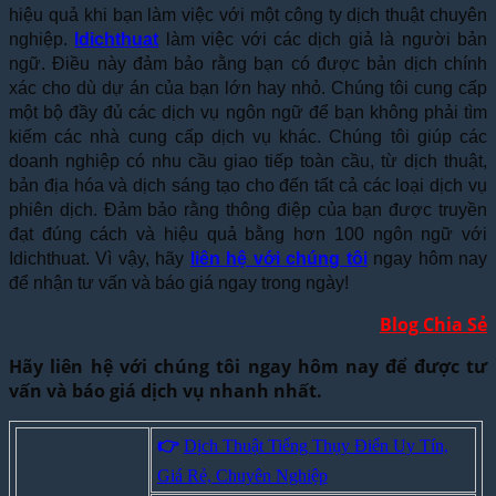
hiệu quả khi bạn làm việc với một công ty dịch thuật chuyên
nghiệp.
Idichthuat
làm việc với các dịch giả là người bản
ngữ. Điều này đảm bảo rằng bạn có được bản dịch chính
xác cho dù dự án của bạn lớn hay nhỏ. Chúng tôi cung cấp
một bộ đầy đủ các dịch vụ ngôn ngữ để bạn không phải tìm
kiếm các nhà cung cấp dịch vụ khác. Chúng tôi giúp các
doanh nghiệp có nhu cầu giao tiếp toàn cầu, từ dịch thuật,
bản địa hóa và dịch sáng tạo cho đến tất cả các loại dịch vụ
phiên dịch. Đảm bảo rằng thông điệp của bạn được truyền
đạt đúng cách và hiệu quả bằng hơn 100 ngôn ngữ với
Idichthuat. Vì vậy, hãy
liên hệ với chúng tôi
ngay hôm nay
để nhận tư vấn và báo giá ngay trong ngày!
Blog Chia Sẻ
Hãy liên hệ với chúng tôi ngay hôm nay để được tư
vấn và báo giá dịch vụ nhanh nhất.
👉
Dịch Thuật Tiếng Thụy Điển Uy Tín,
Giá Rẻ, Chuyên Nghiệp