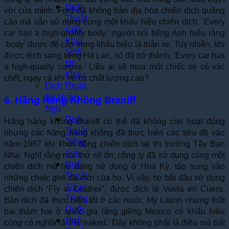
Dịch
vời của mình. Ford đã không bản địa hóa chiến dịch quảng
Thuật
cáo mà vẫn sử dụng cùng một khẩu hiệu chiến dịch, ‘Every
Giấy
car has a high-quality body.’ người nói tiếng Anh hiểu rằng
Khai
‘body’ được đề cập trong khẩu hiệu là thân xe. Tuy nhiên, khi
Sinh,
được dịch sang tiếng Hà Lan, nó đã trở thành, ‘Every car has
Hộ
a high-quality corpse.’ Liệu ai sẽ mua một chiếc xe có xác
Khẩu
chết, ngay cả khi nó có chất lượng cao?
Dịch Thuật
Đa Ngôn
6. Hãng Hàng Không Braniff
Ngữ
Dịch
Hãng hàng không Braniff có thể đã không còn hoạt động
Thuật
nhưng các hãng hàng không đã thực hiện các tiêu đề vào
Tiếng
năm 1987 khi khởi động chiến dịch tại thị trường Tây Ban
Anh
Nha. Nghĩ rằng mọi thứ sẽ ổn, công ty đã sử dụng cùng một
Dịch
chiến dịch mà họ đang sử dụng ở Hoa Kỳ, tập trung vào
Thuật
những chiếc ghế da mới của họ. Vì vậy, họ bắt đầu sử dụng
Tiếng
chiến dịch ‘Fly in Leather’, được dịch là Vuela en Cuero.
Trung
Bản dịch đã thực hiện tốt ở các nước Mỹ Latinh nhưng thất
Quốc
bại thảm hại ở quốc gia láng giềng Mexico có khẩu hiệu
Dịch
cũng có nghĩa là ‘Fly naked.’ Đây không phải là điều mà bất