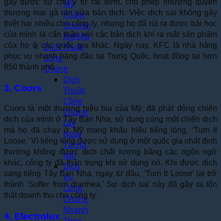
gây được sự chú ý từ rất sớm, cho phép nhượng quyền
Mỹ
thương mại gà rán sửa bản dịch. Việc dịch sai không gây
Phẩm
thiệt hại nhiều cho công ty, nhưng họ đã rút ra được bài học
Chuyên
của mình là cẩn thận với các bản dịch khi ra mắt sản phẩm
Nghiệp
của họ ở các quốc gia khác. Ngày nay, KFC là nhà hàng
Dịch Thuật
phục vụ nhanh hàng đầu tại Trung Quốc, hoạt động tại hơn
Công
850 thành phố.
Chứng
Dịch
3. Coors
Thuật
Công
Coors là một thương hiệu bia của Mỹ, đã phát động chiến
Chứng
dịch của mình ở Tây Ban Nha, sử dụng cùng một chiến dịch
Lấy
mà họ đã chạy ở Mỹ mang khẩu hiệu tiếng lóng, ‘Turn It
Ngay
Loose.’ Vì tiếng lóng được sử dụng ở một quốc gia nhất định
Tại Hà
thường không được dịch chất lượng bằng các ngôn ngữ
Nội
khác, công ty đã thận trọng khi sử dụng nó. Khi được dịch
Dịch
sang tiếng Tây Ban Nha, ngay từ đầu, ‘Turn It Loose’ lại trở
Vụ
thành ‘Suffer from diarrhea.’ Sự dịch sai này đã gây ra tổn
Công
thất doanh thu cho công ty.
Chứng
Nhanh
4. Electrolux
Theo