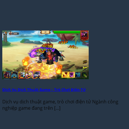
Dịch Vụ Dịch Thuật Game – Trò Chơi Điện Tử
Dịch vụ dịch thuật game, trò chơi điện tử Ngành công
nghiệp game đang trên [...]