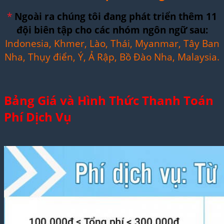
*
Ngoài ra chúng tôi đang phát triển thêm 11
đội biên tập cho các nhóm ngôn ngữ sau:
Indonesia, Khmer, Lào, Thái, Myanmar, Tây Ban
Nha, Thụy điển, Ý, Ả Rập, Bồ Đào Nha, Malaysia.
Bảng Giá và Hình Thức Thanh Toán
Phí Dịch Vụ