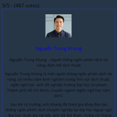
5/5 - (487 votes)
Nguyễn Trung Khang
Nguyễn Trung Khang – Người thông ngôn phiên dịch tài
năng, đam mê dịch thuật
Nguyễn Trung Khang là một người thông ngôn phiên dịch tài
năng, có nhiều năm kinh nghiệm trong lĩnh vực dịch thuật,
ngôn ngữ học. Anh tốt nghiệp trường Đại học Sư phạm
Thành phố Hồ Chí Minh, chuyên ngành Ngôn ngữ học năm
2015.
Sau khi ra trường, anh Khang đã tham gia khóa đào tạo
thông ngôn phiên dịch chuyên nghiệp tại Đại học Ngoại ngữ
– Đại học Quốc gia Hà Nội. Anh đã đạt được chứng chỉ thông