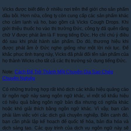
Vicks được biết đến ở nhiều nơi trên thế giới cho sản phẩm
dầu bôi. Hơn nữa, công ty còn cung cấp các sản phẩm khác
cho cảm lạnh và ho, bao gồm cả Vicks Cough Drops. Khi
giới thiệu thuốc ho vào thị trường Đức, công ty đã quên rằng
chữ V được phát âm là F trong tiếng Đức. Họ chỉ chú ý điều
đó sau khi phát hành sản phẩm. Do đó, thương hiệu khi
được phát âm ở Đức nghe giống như một lời nói tục. Để
khắc phục tình trạng này, Vicks đã phải đổi tên sản phẩm của
họ thành Wicks cho tất cả các thị trường sử dụng tiếng Đức.
Note:
Cách Để Trở Thành Một Chuyên Gia Sao Chép
Chuyên Nghiệp
Có những trường hợp rất khó dịch các khẩu hiệu quảng cáo
từ ngôn ngữ này sang ngôn ngữ khác, vì một số khẩu hiệu
có hiệu quả bằng ngôn ngữ bản địa nhưng có nghĩa khác
hoặc khó giải thích bằng ngôn ngữ khác.
Vì vậy, bạn cần
phải làm việc với các dịch giả chuyên nghiệp. Bên cạnh đó,
bạn cần phải lập kế hoạch để quốc tế hóa, bản địa hóa và
dịch sáng tạo. Các quy trình của dịch vụ ngôn ngữ này sẽ