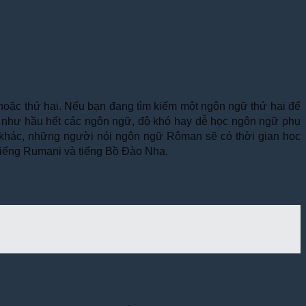
 hoặc thứ hai. Nếu bạn đang tìm kiếm một ngôn ngữ thứ hai để
g như hầu hết các ngôn ngữ, độ khó hay dễ học ngôn ngữ phụ
t khác, những người nói ngôn ngữ Rôman sẽ có thời gian học
tiếng Rumani và tiếng Bồ Đào Nha.