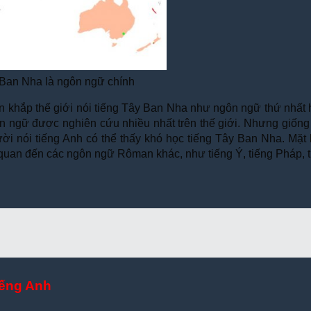
y Ban Nha là ngôn ngữ chính
rên khắp thế giới nói tiếng Tây Ban Nha như ngôn ngữ thứ nhất
gôn ngữ được nghiên cứu nhiều nhất trên thế giới. Nhưng giốn
ời nói tiếng Anh có thể thấy khó học tiếng Tây Ban Nha. Mặ
 quan đến các ngôn ngữ Rôman khác, như tiếng Ý, tiếng Pháp, 
iếng Anh