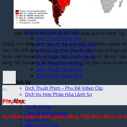
Yêu Cầu
Dịch Thuật Báo Cáo Tài Chính
Dịch Thuật Hợp Đồng Nhanh Chóng
Dịch Thuật Bảng Điểm Học Bạ
Dịch Thuật Giấy Khai Sinh, Hộ Khẩu
Dịch Thuật Đa Ngôn Ngữ
Màu đỏ đậm trên bản đồ thể hiện quốc gia nói tiếng Tâ
Dịch Thuật Tiếng Anh
Dịch Thuật Tiếng Trung Quốc
Giống như tiếng Anh, bạn có thể giao tiếp với nhiều người t
Dịch Thuật Tiếng Nhật Bản
học, hãy biết rằng tiếng Tây Ban Nha là một trong những n
Dịch Thuật Tiếng Hàn Quốc
thuộc vào học sinh và ngôn ngữ chính mà người đó nói. Ngư
Dịch Thuật Tiếng Pháp
tiếng Tây Ban Nha dễ dàng hơn vì tiếng Tây Ban Nha có liên
Dịch Thuật Tiếng Đức
Dịch Thuật Tiếng Nga
Dịch Vụ
Dịch Thuật Phim – Phụ Đề Video Clip
Dịch Vụ Hợp Pháp Hóa Lãnh Sự
Phụ Lục
Blog
Tuyển Dụng
Chia Sẻ Kinh Nghiệm
Sự khác biệt chính giữa tiếng Tây Ban Nha và t
Góc Tự Học
Mẫu Dịch Thuật