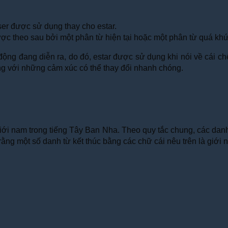
ser được sử dụng thay cho estar.
c theo sau bởi một phân từ hiện tại hoặc một phân từ quá khứ
ộng đang diễn ra, do đó, estar được sử dụng khi nói về cái ch
ng với những cảm xúc có thể thay đổi nhanh chóng.
 giới nam trong tiếng Tây Ban Nha. Theo quy tắc chung, các dan
rằng một số danh từ kết thúc bằng các chữ cái nêu trên là giới 