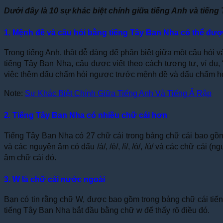
Dưới đây là 10 sự khác biệt chính giữa tiếng Anh và tiến
1. Mệnh đề và câu hỏi bằng tiếng Tây Ban Nha có thể đượ
Trong tiếng Anh, thật dễ dàng để phân biệt giữa một câu hỏi 
tiếng Tây Ban Nha, câu được viết theo cách tương tự, ví dụ, 
việc thêm dấu chấm hỏi ngược trước mệnh đề và dấu chấm hỏi
Note:
Sự Khác Biệt Chính Giữa Tiếng Anh Và Tiếng Ả Rập
2. Tiếng Tây Ban Nha có nhiều chữ cái hơn
Tiếng Tây Ban Nha có 27 chữ cái trong bảng chữ cái bao gồm cả
và các nguyên âm có dấu /á/, /é/, /í/, /ó/, /ú/ và các chữ cá
âm chữ cái đó.
3. W là chữ cái nước ngoài
Bạn có tin rằng chữ W, được bao gồm trong bảng chữ cái tiế
tiếng Tây Ban Nha bắt đầu bằng chữ w để thấy rõ điều đó.