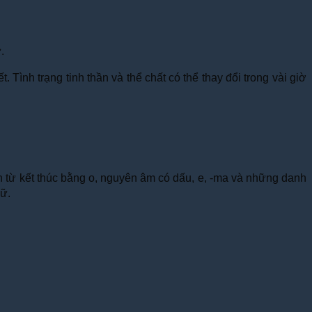
.
ết.
Tình trạng tinh thần và thể chất có thể thay đổi trong vài giờ
h từ kết thúc bằng o, nguyên âm có dấu, e, -ma và những danh
nữ.