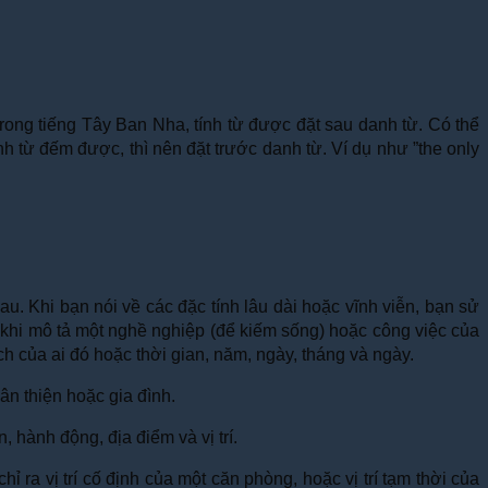
Trong tiếng Tây Ban Nha, tính từ được đặt sau danh từ. Có thể
h từ đếm được, thì nên đặt trước danh từ. Ví dụ như ”the only
u. Khi bạn nói về các đặc tính lâu dài hoặc vĩnh viễn, bạn sử
 khi mô tả một nghề nghiệp (để kiếm sống) hoặc công việc của
 của ai đó hoặc thời gian, năm, ngày, tháng và ngày.
ân thiện hoặc gia đình.
 hành động, địa điểm và vị trí.
hỉ ra vị trí cố định của một căn phòng, hoặc vị trí tạm thời của