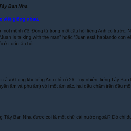
g Tây Ban Nha
c viết giống nhau.
và một mệnh đề. Động từ trong một câu hỏi tiếng Anh có trước.
“Juan is talking with the man” hoặc “Juan está hablando con el
 ở cuối câu hỏi.
 /ñ/ trong khi tiếng Anh chỉ có 26. Tuy nhiên, tiếng Tây Ban N
i (nguyên âm và phụ âm) với một âm sắc, hai dấu chấm trên đầu mộ
ng Tây Ban Nha được coi là một chữ cái nước ngoài? Đó chỉ đ