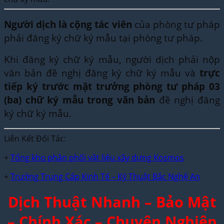
Người dịch là cộng tác viên
của phòng tư pháp
phải đăng ký chữ ký mẫu tại phòng tư pháp.
Khi đăng ký chữ ký mẫu, người dịch phải nộp
văn bản đề nghị đăng ký chữ ký mẫu và
trực
tiếp ký trước mặt trưởng phòng tư pháp 03
(ba) chữ ký mẫu trong văn bản
đề nghị đăng
ký chữ ký mẫu.
Liên Kết Đối Tác:
+
Tổng kho phân phối vật liệu xây dựng Kosmos
+
Trường Trung Cấp Kinh Tế – Kỹ Thuật Bắc Nghệ An
Dịch Thuật Nhanh – Bảo Mật
– Chính Xác – Chuyên Nghiệp