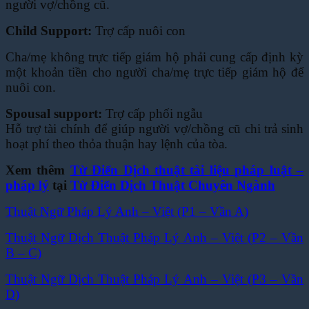
người vợ/chồng cũ.
Child Support:
Trợ cấp nuôi con
Cha/mẹ không trực tiếp giám hộ phải cung cấp định kỳ
một khoản tiền cho người cha/mẹ trực
tiếp giám hộ để
nuôi con.
Spousal support:
Trợ cấp phối ngẫu
Hỗ trợ tài chính để giúp người vợ/chồng cũ chi trả sinh
hoạt phí theo thỏa thuận hay lệnh của
tòa.
Xem thêm
Từ Điển Dịch thuật tài liệu pháp luật –
pháp lý
tại
Từ Điển Dịch Thuật Chuyên Ngành
Thuật Ngữ Pháp Lý Anh – Việt (P1 – Vần A)
Thuật Ngữ Dịch Thuật Pháp Lý Anh – Việt (P2 – Vần
B – C)
Thuật Ngữ Dịch Thuật Pháp Lý Anh – Việt (P3 – Vần
D)