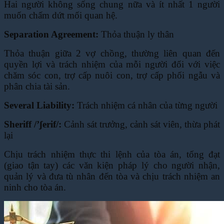
Hai người không sống chung nữa và ít nhất 1 người
muốn chấm dứt mối quan hệ.
Separation Agreement:
Thỏa thuận ly thân
Thỏa thuận giữa 2 vợ chồng, thường liên quan đến
quyền lợi và trách nhiệm của mỗi người
đối với việc
chăm sóc con, trợ cấp nuôi con, trợ cấp phối ngẫu và
phân chia tài sản.
Several Liability:
Trách nhiệm cá nhân của từng người
Sheriff /’ʃerif/:
Cảnh sát trưởng, cảnh sát viên, thừa phát
lại
Chịu trách nhiệm thực thi lệnh của tòa án, tống đạt
(giao tận tay) các văn kiện pháp lý cho
người nhận,
quản lý và đưa tù nhân đến tòa và chịu trách nhiệm an
ninh cho tòa án.