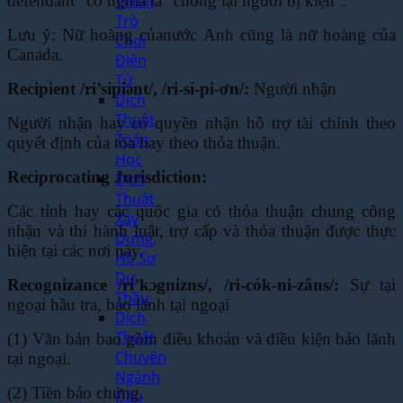
Thuật
defendant” có nghĩa là “chống lại người bị kiện”.
Trò
Lưu ý: Nữ hoàng của
nước Anh cũng là nữ hoàng của
Chơi
Canada.
Điện
Tử
Recipient /ri’sipiənt/, /ri-sí-pi-ơn/:
Người nhận
Dịch
Thuật
Người nhận hay có quyền nhận hỗ trợ tài chính theo
Toán
quyết định của tòa hay theo thỏa thuận.
Học
Reciprocating Jurisdiction:
Dịch
Thuật
Các tỉnh hay các quốc gia có thỏa thuận chung công
Xây
nhận và thi hành luật, trợ cấp và thỏa
thuận được thực
Dựng,
hiện tại các nơi này.
Hồ Sơ
Dự
Recognizance /ri’kɔgnizns/, /ri-cók-ni-zâns/:
Sự tại
Thầu
ngoại hầu tra, bảo lãnh tại ngoại
Dịch
Thuật
(1) Văn bản bao gồm điều khoản và điều kiện bảo lãnh
Chuyên
tại ngoại.
Ngành
(2) Tiền bảo chứng.
Dầu