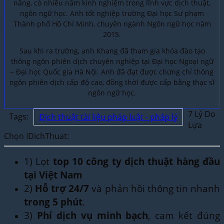
năng, có nhiều năm kinh nghiệm trong lĩnh vực dịch thuật,
ngôn ngữ học. Anh tốt nghiệp trường Đại học Sư phạm
Thành phố Hồ Chí Minh, chuyên ngành Ngôn ngữ học năm
2015.
Sau khi ra trường, anh Khang đã tham gia khóa đào tạo
thông ngôn phiên dịch chuyên nghiệp tại Đại học Ngoại ngữ
– Đại học Quốc gia Hà Nội. Anh đã đạt được chứng chỉ thông
ngôn phiên dịch cấp độ cao, đồng thời được cấp bằng thạc sĩ
ngôn ngữ học.
7 Lý Do
Tags:
Dịch thuật tài liệu pháp luật - pháp lý
Lựa
Chọn IDichThuat:
1) Lọt
top 10 công ty dịch thuật hàng đầu
tại Việt Nam
2)
Hỗ trợ 24/7
và phản hồi thông tin nhanh
trong 5 phút
.
3)
Phí dịch vụ minh bạch
, cam kết đúng