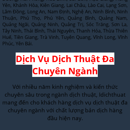
Yên, Khánh Hòa, Kiên Giang, Lai Châu, Lào Cai, Lạng Sơn,
Lâm Đồng, Long An, Nam Định, Nghệ An, Ninh Bình, Ninh
Thuận, Phú Thọ, Phú Yên, Quảng Bình, Quảng Nam,
Quảng Ngãi, Quảng Ninh, Quảng Trị, Sóc Trăng, Sơn La,
Tây Ninh, Thái Bình, Thái Nguyên, Thanh Hóa, Thừa Thiên
Huế, Tiền Giang, Trà Vinh, Tuyên Quang, Vĩnh Long, Vĩnh
Phúc, Yên Bái.
Dịch Vụ Dịch Thuật Đa
Chuyên Ngành
Với nhiều năm kinh nghiệm và kiến thức
chuyên sâu trong ngành dịch thuật, Idichthuat
mang đến cho khách hàng dịch vụ dịch thuật đa
chuyên ngành với chất lượng bản dịch hàng
đầu hiện nay.