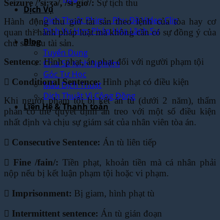
Seizure /’si:ӡə/, /sí-giơ/:
Sự tịch thu
Dịch Vụ
Dịch Thuật Phim – Phụ Đề Video Clip
Hành động thu giữ tài sản theo lệnh của tòa hay cơ
Dịch Vụ Hợp Pháp Hóa Lãnh Sự
quan thi hành pháp luật mà không cần có
sự đồng ý của
Blog
chủ sở hữu tài sản.
Tuyển Dụng
Sentence
: Hình phạt, án phạt đối với người phạm tội
Chia Sẻ Kinh Nghiệm
Góc Tự Học
 Conditional Sentence:
Hình phạt có điều kiện
Mẫu Dịch Thuật
Dịch Thuật Vì Cộng Đồng
Khi người phạm tội bị kết án tù (dưới 2 năm), thẩm
Liên Hệ & Thanh toán
phán có thể quyết định án treo với một
số điều kiện
nhất định và chịu sự giám sát của nhân viên tòa án.
 Consecutive Sentence:
Án tù liên tiếp
 Fine /fain/:
Tiền phạt, khoản tiền mà cá nhân phải
nộp nếu bị kết luận phạm tội hoặc vi
phạm.
 Imprisonment:
Bị giam, hình phạt tù
 Intermittent sentence:
Án tù gián đoạn