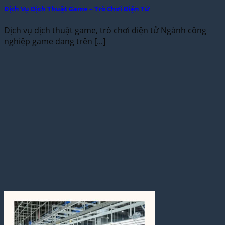
Dịch Vụ Dịch Thuật Game – Trò Chơi Điện Tử
Dịch vụ dịch thuật game, trò chơi điện tử Ngành công
nghiệp game đang trên [...]