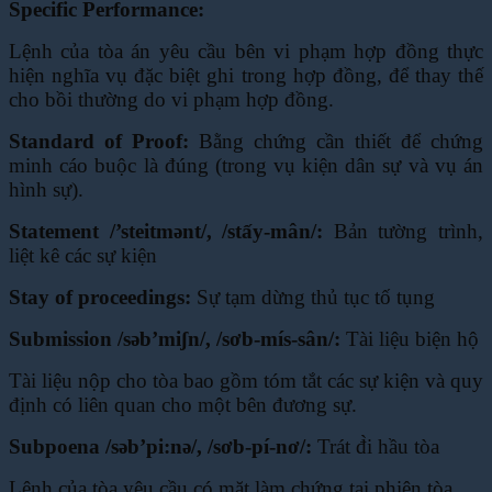
Specific Performance:
Lệnh của tòa án yêu cầu bên vi phạm hợp đồng thực
hiện nghĩa vụ đặc biệt ghi trong hợp đồng,
để thay thế
cho bồi thường do vi phạm hợp đồng.
Standard of Proof:
Bằng chứng cần thiết để chứng
minh cáo buộc là đúng (trong vụ kiện dân sự
và vụ án
hình sự).
Statement /’steitmənt/, /stấy-mân/:
Bản tường trình,
liệt kê các sự kiện
Stay of proceedings:
Sự tạm dừng thủ tục tố tụng
Submission /səb’miʃn/, /sơb-mís-sân/:
Tài liệu biện hộ
Tài liệu nộp cho tòa bao gồm tóm tắt các sự kiện và quy
định có liên quan cho một bên đương
sự.
Subpoena /səb’pi:nə/, /sơb-pí-nơ/:
Trát đ̀i hầu tòa
Lệnh của tòa yêu cầu có mặt làm chứng tại phiên tòa.