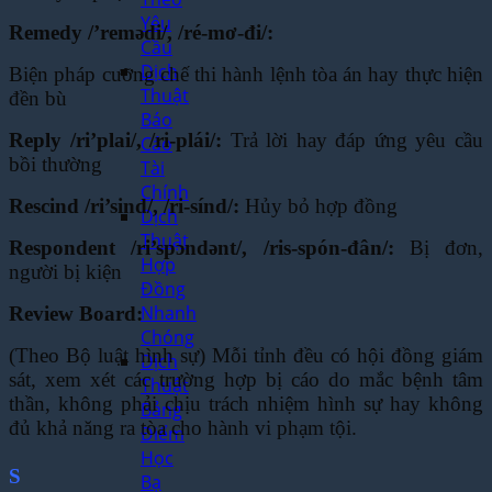
Yêu
Remedy /’remədi/, /ré-mơ-đi/:
Cầu
Dịch
Biện pháp cưỡng chế thi hành lệnh tòa án hay thực hiện
Thuật
đền bù
Báo
Reply /ri’plai/, /ri-plái/:
Trả lời hay đáp ứng yêu cầu
Cáo
bồi thường
Tài
Chính
Rescind /ri’sind/, /ri-sínd/:
Hủy bỏ hợp đồng
Dịch
Thuật
Respondent /ri’spɔndənt/, /ris-spón-đân/:
Bị đơn,
Hợp
người bị kiện
Đồng
Nhanh
Review Board:
Chóng
(Theo Bộ luật hình sự) Mỗi tỉnh đều có hội đồng giám
Dịch
sát, xem xét các trường hợp bị cáo do
mắc bệnh tâm
Thuật
thần, không phải chịu trách nhiệm hình sự hay không
Bảng
đủ khả năng ra tòa cho
hành vi phạm tội.
Điểm
Học
S
Bạ