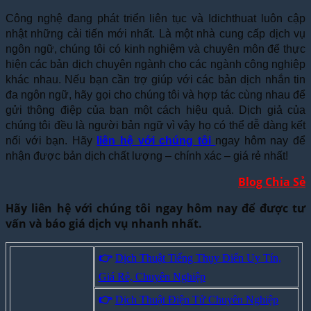
Công nghệ đang phát triển liên tục và Idichthuat luôn cập
nhật những cải tiến mới nhất. Là một nhà cung cấp dịch vụ
ngôn ngữ, chúng tôi có kinh nghiệm và chuyên môn để thực
hiện các bản dịch chuyên ngành cho các ngành công nghiệp
khác nhau. Nếu bạn cần trợ giúp với các bản dịch nhắn tin
đa ngôn ngữ, hãy gọi cho chúng tôi và hợp tác cùng nhau để
gửi thông điệp của bạn một cách hiệu quả. Dịch giả của
chúng tôi đều là người bản ngữ vì vậy họ có thể dễ dàng kết
nối với bạn. Hãy
liên hệ với chúng tôi
ngay hôm nay để
nhận được bản dịch chất lượng – chính xác – giá rẻ nhất!
Blog Chia Sẻ
Hãy liên hệ với chúng tôi ngay hôm nay để được tư
vấn và báo giá dịch vụ nhanh nhất.
👉
Dịch Thuật Tiếng Thụy Điển Uy Tín,
Giá Rẻ, Chuyên Nghiệp
👉
Dịch Thuật Điện Tử Chuyên Nghiệp