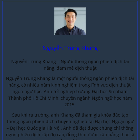
Nguyễn Trung Khang
Nguyễn Trung Khang – Người thông ngôn phiên dịch tài
năng, đam mê dịch thuật
Nguyễn Trung Khang là một người thông ngôn phiên dịch tài
năng, có nhiều năm kinh nghiệm trong lĩnh vực dịch thuật,
ngôn ngữ học. Anh tốt nghiệp trường Đại học Sư phạm
Thành phố Hồ Chí Minh, chuyên ngành Ngôn ngữ học năm
2015.
Sau khi ra trường, anh Khang đã tham gia khóa đào tạo
thông ngôn phiên dịch chuyên nghiệp tại Đại học Ngoại ngữ
– Đại học Quốc gia Hà Nội. Anh đã đạt được chứng chỉ thông
ngôn phiên dịch cấp độ cao, đồng thời được cấp bằng thạc sĩ