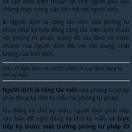
để tạo điều kiện thuận lợi cho người yêu cầu
chứng thực trong việc liên hệ với người dịch.
3
. Người dịch là cộng tác viên của phòng tư
pháp phải ký hợp đồng cộng tác viên dịch thuật
với phòng tư pháp, trong đó xác định rõ trách
nhiệm của người dịch đối với nội dung, chất
lượng của bản dịch.
Điều 29 Nghị định số 23/2015/NĐ-CP quy định đăng ký
chữ ký mẫu:
Người dịch là cộng tác viên
của phòng tư pháp
phải đăng ký chữ ký mẫu tại phòng tư pháp.
Khi đăng ký chữ ký mẫu, người dịch phải nộp
văn bản đề nghị đăng ký chữ ký mẫu và
trực
tiếp ký trước mặt trưởng phòng tư pháp 03