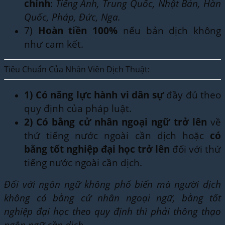
chính
:
Tiếng Anh, Trung Quốc, Nhật Bản, Hàn
Quốc, Pháp, Đức, Nga.
7)
Hoàn tiền 100%
nếu bản dịch không
như cam kết.
Tiêu Chuẩn Của Nhân Viên Dịch Thuật:
1)
Có năng lực hành vi dân sự
đầy đủ theo
quy định của pháp luật.
2)
Có bằng cử nhân ngoại ngữ trở lên
về
thứ tiếng nước ngoài cần dịch hoặc
có
bằng tốt nghiệp đại học trở lên
đối với thứ
tiếng nước ngoài cần dịch.
Đối với ngôn ngữ không phổ biến mà người dịch
không có bằng cử nhân ngoại ngữ, bằng tốt
nghiệp đại học theo quy định thì phải thông thạo
ngôn ngữ cần dịch.