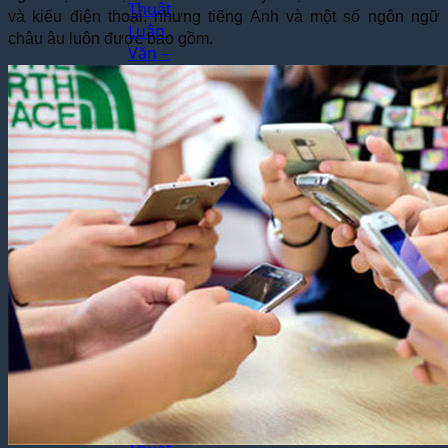
Thuật
và kiểu điện thoại, nhưng tiếng Anh và một số ngôn ngữ
Luận
châu âu luôn được bao gồm.
Văn –
Luận
Án
Dịch
Thuật
Toàn
Bộ
Website
Dịch
Thuật
Bệnh
Án –
Hồ Sơ
Thuốc
Dịch Thuật
Chuyên
Ngành
Dịch