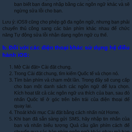
bạn biết bạn đang nhập bằng các ngôn ngữ khác và sẽ
ngừng sửa lỗi cho bạn.
Lưu ý: iOS9 cũng cho phép gõ đa ngôn ngữ, nhưng bạn phải
chuyển thủ công sang các bàn phím khác nhau để chức
năng Tự động sửa lỗi nhận dạng ngôn ngữ cụ thể.
b. Đối với các điện thoại khác sử dụng hệ điều
hành iOS:
Mở Cài đặt> Cài đặt chung.
Trong Cài đặt chung, tìm kiếm Quốc tế và chọn nó.
Tìm bàn phím và chạm một lần. Trong đây sẽ cung cấp
cho bạn một danh sách các ngôn ngữ để lựa chọn.
Kích hoạt tất cả các ngôn ngữ ưa thích của bạn, sau đó
nhấn Quốc tế ở góc trên bên trái của điện thoại để
quay lại.
Thoát khỏi mục Cài đặt bằng cách nhấn nút Home.
Khi bạn đã sẵn sàng gửi SMS, hãy nhập tin nhắn của
bạn và nhấn biểu tượng Quả cầu gần phím cách để
chuyển qua các bàn phím ngôn ngữ khác nhau mà bạn