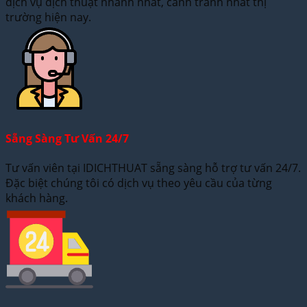
dịch vụ dịch thuật nhanh nhất, canh tranh nhất thị
trường hiện nay.
Sẵng Sàng Tư Vấn 24/7
Tư vấn viên tại IDICHTHUAT sẵng sàng hỗ trợ tư vấn 24/7.
Đặc biệt chúng tôi có dịch vụ theo yêu cầu của từng
khách hàng.