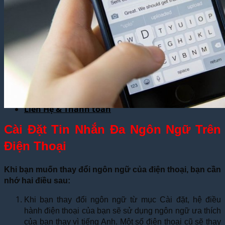
Dịch Vụ
Dịch Thuật Phim – Phụ Đề Video Clip
Dịch Vụ Hợp Pháp Hóa Lãnh Sự
Blog
Tuyển Dụng
Chia Sẻ Kinh Nghiệm
Góc Tự Học
Mẫu Dịch Thuật
Dịch Thuật Vì Cộng Đồng
Liên Hệ & Thanh toán
Cài Đặt Tin Nhắn Đa Ngôn Ngữ Trên
Điện Thoại
Khi bạn muốn thay đổi ngôn ngữ của điện thoại, bạn cần
nhớ hai điều sau:
Khi bạn thay đổi ngôn ngữ từ mục Cài đặt, hệ điều
hành điện thoại của bạn sẽ sử dụng ngôn ngữ ưa thích
của bạn thay vì tiếng Anh. Một số điện thoại cũ sẽ thay