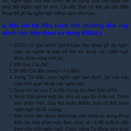
nó, ngôn ngữ của bàn phím sẽ tự động thay đổi ngay khi
thay đổi ngôn ngữ từ mục Cài đặt.
Bạn có thể cài đặt điện
thoại để gõ đa ngôn ngữ bằng cách như sau:
a. Đối với hệ điều hành iOS (Hướng dẫn này
dành cho điện thoại sử dụng iOS10.):
iOS10 có bàn phím QuickType cho phép gõ đa ngôn
ngữ, có nghĩa là bạn có thể sử dụng các ngôn ngữ
khác nhau cùng một lúc.
Mở mục Cài đặt.
Đi đến Cài đặt chung > Từ điển.
Trong Từ điển, chọn ngôn ngữ bạn thích. Sẽ mất một
chút thời gian để tải các ngôn ngữ.
Quay trở lại mục Cài đặt chung và chọn Bàn phím.
Nhấn Bàn phím một lần nữa và sau đó nhấn nút Thêm
bàn phím mới. Sau khi hoàn thành, bạn có thể chọn
ngôn ngữ đã tải xuống.
Bàn phím mới được kích hoạt, cho phép sử dụng đồng
thời các bàn phím này. Bạn cũng sẽ có đề xuất từ tiếp
theo cho mỗi ngôn ngữ. Chức năng Tự động sửa giúp