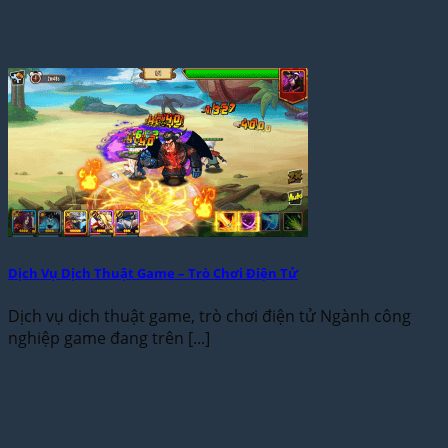
Dịch Vụ Dịch Thuật Game – Trò Chơi Điện Tử
Dịch vụ dịch thuật game, trò chơi điện tử Ngành công
nghiệp game đang trên [...]