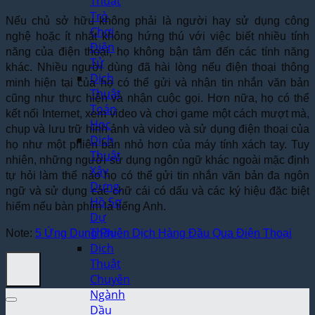
Thuật
Trò
Nếu chủ sở hữu không phải là người hay sử dụng công
Chơi
nghệ hoặc ít nhất không hứng thú với việc biết nhiều tính
Điện
năng của điện thoại, họ không bận tâm đến các tính năng
Tử
khác. Nhiều người dùng đã hài lòng nếu điện thoại thông
Dịch
minh hiện tại của họ có thể gửi và nhận tin nhắn văn bản
Thuật
cũng như thực hiện và nhận cuộc gọi. Hơn nữa, họ có thể
Toán
kết nối Internet, xem video và chơi game một cách mượt mà,
Học
chụp và lưu trữ hình ảnh và video và sử dụng điện thoại của
Dịch
họ như một phiên bản nhỏ hơn của máy tính xách tay.
Tuy
Thuật
nhiên, những người sử dụng ngôn ngữ khác ngoài mặc định
Xây
tự hỏi làm thế nào họ có thể gửi tin nhắn văn bản đa ngôn
Dựng,
ngữ và sử dụng các chữ cái có dấu và các ký hiệu đặc biệt
Hồ Sơ
hiếm nếu bàn phím là tiếng Anh.
Dự
Thầu
Note:
5 Ứng Dụng Phiên Dịch Hàng Đầu Qua Điện Thoại
Dịch
Thuật
Chuyên
Ngành
Dầu