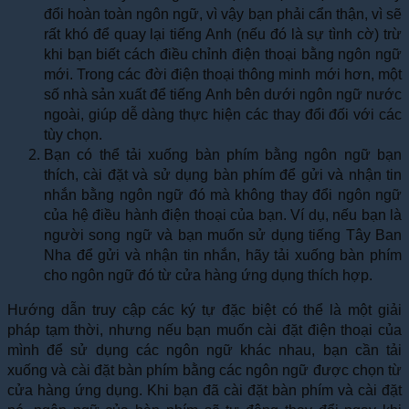
đổi hoàn toàn ngôn ngữ, vì vậy bạn phải cẩn thận, vì sẽ
rất khó để quay lại tiếng Anh (nếu đó là sự tình cờ) trừ
khi bạn biết cách điều chỉnh điện thoại bằng ngôn ngữ
mới. Trong các đời điện thoại thông minh mới hơn, một
số nhà sản xuất để tiếng Anh bên dưới ngôn ngữ nước
ngoài, giúp dễ dàng thực hiện các thay đổi đối với các
tùy chọn.
Bạn có thể tải xuống bàn phím bằng ngôn ngữ bạn
thích, cài đặt và sử dụng bàn phím để gửi và nhận tin
nhắn bằng ngôn ngữ đó mà không thay đổi ngôn ngữ
của hệ điều hành điện thoại của bạn. Ví dụ, nếu bạn là
người song ngữ và bạn muốn sử dụng tiếng Tây Ban
Nha để gửi và nhận tin nhắn, hãy tải xuống bàn phím
cho ngôn ngữ đó từ cửa hàng ứng dụng thích hợp.
Hướng dẫn truy cập các ký tự đặc biệt có thể là một giải
pháp tạm thời, nhưng nếu bạn muốn cài đặt điện thoại của
mình để sử dụng các ngôn ngữ khác nhau, bạn cần tải
xuống và cài đặt bàn phím bằng các ngôn ngữ được chọn từ
cửa hàng ứng dụng.
Khi bạn đã cài đặt bàn phím và cài đặt