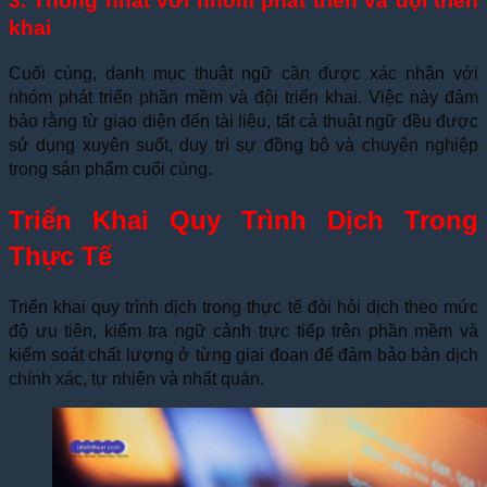
3. Thống nhất với nhóm phát triển và đội triển
khai
Cuối cùng, danh mục thuật ngữ cần được xác nhận với
nhóm phát triển phần mềm và đội triển khai. Việc này đảm
bảo rằng từ giao diện đến tài liệu, tất cả thuật ngữ đều được
sử dụng xuyên suốt, duy trì sự đồng bộ và chuyên nghiệp
trong sản phẩm cuối cùng.
Triển Khai Quy Trình Dịch Trong
Thực Tế
Triển khai quy trình dịch trong thực tế đòi hỏi dịch theo mức
độ ưu tiên, kiểm tra ngữ cảnh trực tiếp trên phần mềm và
kiểm soát chất lượng ở từng giai đoạn để đảm bảo bản dịch
chính xác, tự nhiên và nhất quán.