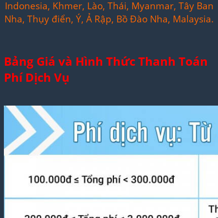
Indonesia, Khmer, Lào, Thái, Myanmar, Tây Ban
Nha, Thụy điển, Ý, Ả Rập, Bồ Đào Nha, Malaysia.
Bảng Giá và Hình Thức Thanh Toán
Phí Dịch Vụ