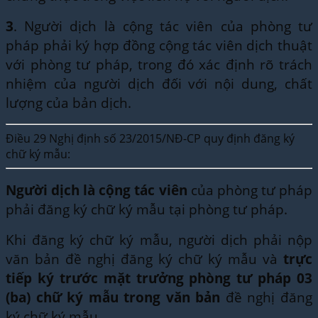
3
. Người dịch là cộng tác viên của phòng tư
pháp phải ký hợp đồng cộng tác viên dịch thuật
với phòng tư pháp, trong đó xác định rõ trách
nhiệm của người dịch đối với nội dung, chất
lượng của bản dịch.
Điều 29 Nghị định số 23/2015/NĐ-CP quy định đăng ký
chữ ký mẫu:
Người dịch là cộng tác viên
của phòng tư pháp
phải đăng ký chữ ký mẫu tại phòng tư pháp.
Khi đăng ký chữ ký mẫu, người dịch phải nộp
văn bản đề nghị đăng ký chữ ký mẫu và
trực
tiếp ký trước mặt trưởng phòng tư pháp 03
(ba) chữ ký mẫu trong văn bản
đề nghị đăng
ký chữ ký mẫu.