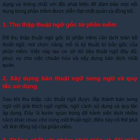
dụng và thống nhất với đội phát triển để đảm bảo mọi nội
dung trong phần mềm được diễn đạt nhất quán và đồng bộ.
1. Thu thập thuật ngữ gốc từ phần mềm
Để thu thập thuật ngữ gốc từ phần mềm cần tách toàn bộ
thuật ngữ, nút chức năng, mô tả kỹ thuật từ bản gốc của
phần mềm. Việc này tạo cơ sở dữ liệu thuật ngữ đầy đủ,
phục vụ cho việc chuẩn hóa và xây dựng bản dịch nhất
quán.
2. Xây dựng bản thuật ngữ song ngữ và quy
tắc sử dụng
Sau khi thu thập, các thuật ngữ được lập thành bản song
ngữ với giải thích ngữ nghĩa, ngữ cảnh sử dụng và quy tắc
áp dụng. Đây là bước quan trọng để tránh việc dịch nhiều
cách khác nhau cho cùng một thuật ngữ, điều này có thể phá
vỡ tính đồng bộ của phần mềm.