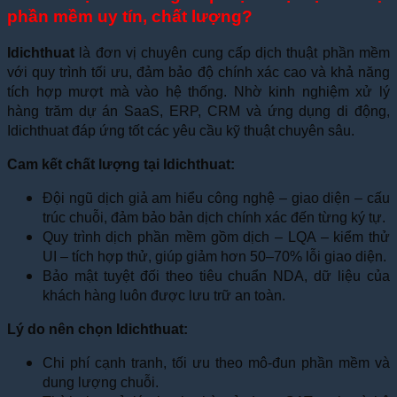
phần mềm uy tín, chất lượng?
Idichthuat
là đơn vị chuyên cung cấp dịch thuật phần mềm
với quy trình tối ưu, đảm bảo độ chính xác cao và khả năng
tích hợp mượt mà vào hệ thống. Nhờ kinh nghiệm xử lý
hàng trăm dự án SaaS, ERP, CRM và ứng dụng di động,
Idichthuat đáp ứng tốt các yêu cầu kỹ thuật chuyên sâu.
Cam kết chất lượng tại Idichthuat:
Đội ngũ dịch giả am hiểu công nghệ – giao diện – cấu
trúc chuỗi, đảm bảo bản dịch chính xác đến từng ký tự.
Quy trình dịch phần mềm gồm dịch – LQA – kiểm thử
UI – tích hợp thử, giúp giảm hơn 50–70% lỗi giao diện.
Bảo mật tuyệt đối theo tiêu chuẩn NDA, dữ liệu của
khách hàng luôn được lưu trữ an toàn.
Lý do nên chọn Idichthuat:
Chi phí cạnh tranh, tối ưu theo mô-đun phần mềm và
dung lượng chuỗi.