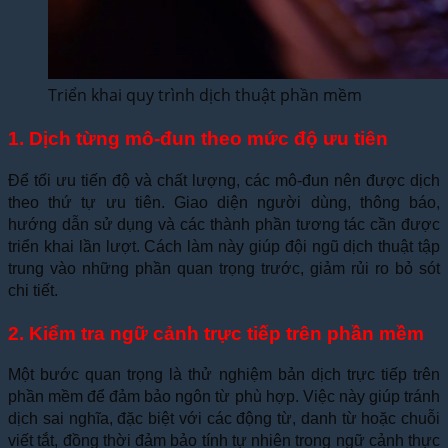
Triển khai quy trình dịch thuật phần mềm
1. Dịch từng mô-đun theo mức độ ưu tiên
Để tối ưu tiến độ và chất lượng, các mô-đun nên được dịch
theo thứ tự ưu tiên. Giao diện người dùng, thông báo,
hướng dẫn sử dụng và các thành phần tương tác cần được
triển khai lần lượt. Cách làm này giúp đội ngũ dịch thuật tập
trung vào những phần quan trọng trước, giảm rủi ro bỏ sót
chi tiết.
2. Kiểm tra ngữ cảnh trực tiếp trên phần mềm
Một bước quan trọng là thử nghiệm bản dịch trực tiếp trên
phần mềm để đảm bảo ngôn từ phù hợp. Việc này giúp tránh
dịch sai nghĩa, đặc biệt với các động từ, danh từ hoặc chuỗi
viết tắt, đồng thời đảm bảo tính tự nhiên trong ngữ cảnh thực