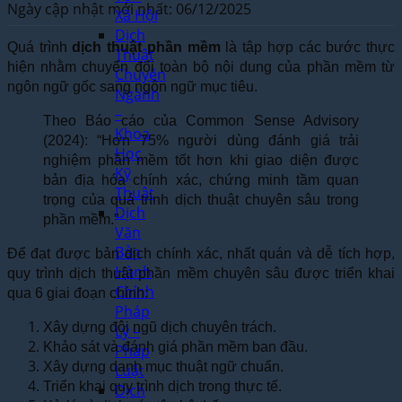
Ngày cập nhật mới nhất: 06/12/2025
Xã Hội
Dịch
Quá trình
dịch thuật phần mềm
là tập hợp các bước thực
Thuật
hiện nhằm chuyển đổi toàn bộ nội dung của phần mềm từ
Chuyên
ngôn ngữ gốc sang ngôn ngữ mục tiêu.
Ngành
–
Theo Báo cáo của Common Sense Advisory
Khoa
(2024): “Hơn 75% người dùng đánh giá trải
Học
nghiệm phần mềm tốt hơn khi giao diện được
Kỹ
bản địa hóa chính xác, chứng minh tầm quan
Thuật
trọng của quá trình dịch thuật chuyên sâu trong
Dịch
phần mềm.”
Văn
Bản
Để đạt được bản dịch chính xác, nhất quán và dễ tích hợp,
Hành
quy trình dịch thuật phần mềm chuyên sâu được triển khai
Chính
qua 6 giai đoạn chính:
Pháp
Xây dựng đội ngũ dịch chuyên trách.
Lý –
Khảo sát và đánh giá phần mềm ban đầu.
Pháp
Xây dựng danh mục thuật ngữ chuẩn.
Luật
Triển khai quy trình dịch trong thực tế.
Dịch