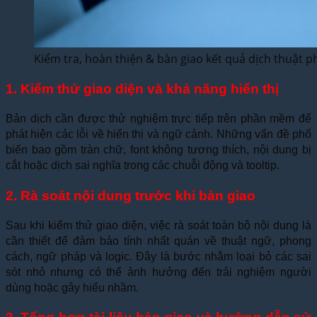
Kiểm tra, hoàn thiện & bàn giao kết quả dịch thuật
1. Kiểm thử giao diện và khả năng hiển thị
Bản dịch cần được thử nghiệm trực tiếp trên phần mềm để
phát hiện các lỗi về hiển thị và ngữ cảnh. Những vấn đề phổ
biến bao gồm tràn chữ, font không tương thích, nội dung bị
cắt hoặc dịch sai nghĩa trong các chuỗi động và tooltip.
2. Rà soát nội dung trước khi bàn giao
Sau khi kiểm thử giao diện, việc rà soát toàn bộ nội dung là
cần thiết để đảm bảo tính nhất quán về thuật ngữ, phong
cách, ngữ pháp và logic. Đây là bước nhằm loại bỏ các sai
sót nhỏ nhưng có thể ảnh hưởng đến trải nghiệm người
dùng hoặc gây hiểu nhầm.