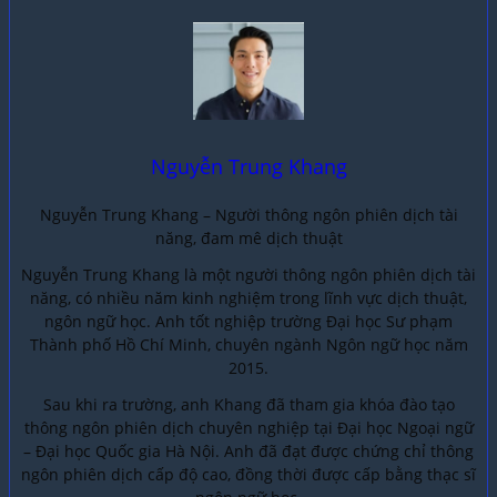
Nguyễn Trung Khang
Nguyễn Trung Khang – Người thông ngôn phiên dịch tài
năng, đam mê dịch thuật
Nguyễn Trung Khang là một người thông ngôn phiên dịch tài
năng, có nhiều năm kinh nghiệm trong lĩnh vực dịch thuật,
ngôn ngữ học. Anh tốt nghiệp trường Đại học Sư phạm
Thành phố Hồ Chí Minh, chuyên ngành Ngôn ngữ học năm
2015.
Sau khi ra trường, anh Khang đã tham gia khóa đào tạo
thông ngôn phiên dịch chuyên nghiệp tại Đại học Ngoại ngữ
– Đại học Quốc gia Hà Nội. Anh đã đạt được chứng chỉ thông
ngôn phiên dịch cấp độ cao, đồng thời được cấp bằng thạc sĩ