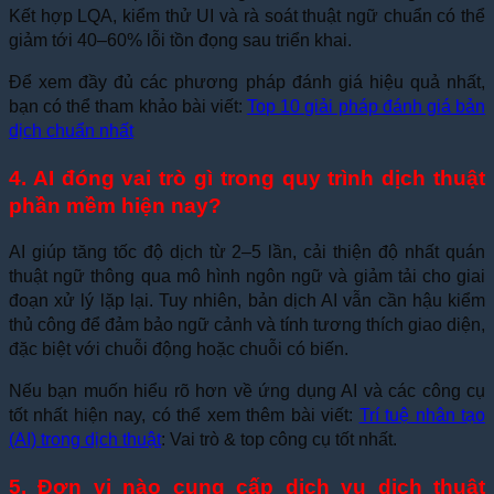
Kết hợp LQA, kiểm thử UI và rà soát thuật ngữ chuẩn có thể
giảm tới 40–60% lỗi tồn đọng sau triển khai.
Để xem đầy đủ các phương pháp đánh giá hiệu quả nhất,
bạn có thể tham khảo bài viết:
Top 10 giải pháp đánh giá bản
dịch chuẩn nhất
4. AI đóng vai trò gì trong quy trình dịch thuật
phần mềm hiện nay?
AI giúp tăng tốc độ dịch từ 2–5 lần, cải thiện độ nhất quán
thuật ngữ thông qua mô hình ngôn ngữ và giảm tải cho giai
đoạn xử lý lặp lại. Tuy nhiên, bản dịch AI vẫn cần hậu kiểm
thủ công để đảm bảo ngữ cảnh và tính tương thích giao diện,
đặc biệt với chuỗi động hoặc chuỗi có biến.
Nếu bạn muốn hiểu rõ hơn về ứng dụng AI và các công cụ
tốt nhất hiện nay, có thể xem thêm bài viết:
Trí tuệ nhân tạo
(AI) trong dịch thuật
:
Vai trò & top công cụ tốt nhất.
5. Đơn vị nào cung cấp dịch vụ dịch thuật