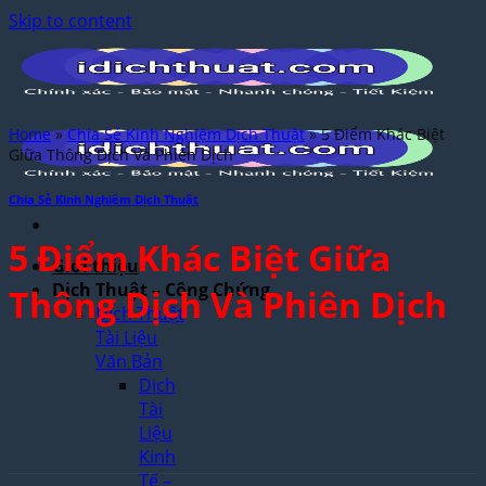
Skip to content
Home
»
Chia Sẻ Kinh Nghiệm Dịch Thuật
»
5 Điểm Khác Biệt
Giữa Thông Dịch Và Phiên Dịch
Chia Sẻ Kinh Nghiệm Dịch Thuật
5 Điểm Khác Biệt Giữa
Giới thiệu
Dịch Thuật – Công Chứng
Thông Dịch Và Phiên Dịch
Dịch Thuật
Tài Liệu
Văn Bản
Dịch
Tài
Liệu
Kinh
Tế –