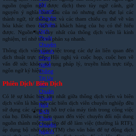
Khí
nguồn (ngôn ngữ được dịch) theo tùy ngữ cảnh, giữ
Nhanh,
nguyên ý nghĩa ban đầu của nó nhưng diễn đạt lại các
Chuyên
thành ngữ, từ thông tục và các tham chiếu cụ thể về văn
Nghiệp
hóa khác theo cách mà khách hàng của họ có thể hiểu
Dịch
được. Nguồn lực duy nhất của thông dịch viên là kinh
Thuật
nghiệm, trí nhớ tốt và phản xạ nhanh.
Chuyên
Thông dịch viên làm việc trong các dự án liên quan đến
Ngành
dịch thuật trực tiếp: Hội nghị và cuộc họp, cuộc hẹn về
Công
vấn đề sức khỏe, tố tụng pháp lý, truyền hình trực tiếp,
Nghệ
ngôn ngữ ký hiệu.
Thông
Tin Uy
Phiên Dịch/ Biên Dịch
Tín,
Chuẩn
Có lẽ sự khác biệt lớn nhất giữa thông dịch viên và biên
Thuật
dịch viên là hầu hết các biên dịch viên chuyên nghiệp đều
Ngữ
sử dụng các công cụ hỗ trợ của máy tính trong công việc
Dịch
của họ. Điều này liên quan đến việc chuyển đổi nội dung
Thuật
nguồn thành một loại tệp để dễ làm việc (thường là RTF),
Chuyên
áp dụng bộ nhớ dịch (TM) cho văn bản để tự động dịch
Ngành