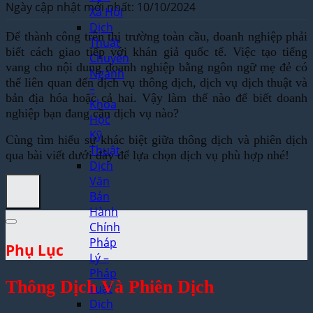
Ngày cập nhật mới nhất: 10/10/2024
Xã Hội
Dịch
Để thành công trên thị trường toàn cầu, doanh nghiệp phải
Thuật
biết cách giao tiếp với khán giả quốc tế. Việc tạo tiếng
Chuyên
vang cho nội dung doanh nghiệp bằng ngôn ngữ mẹ đẻ có
Ngành
thể liên quan đến dịch vụ thông dịch, dịch vụ dịch thuật và
–
bản địa hóa hoặc cả hai. Vậy làm thế nào để biết doanh
Khoa
nghiệp bạn đang cần dịch vụ nào?
Học
Kỹ
Cùng tìm hiểu sự khác biệt giữa thông dịch và phiên dịch
Thuật
qua bài viết dưới đây để lựa chọn dịch vụ phù hợp nhé!
Dịch
Văn
Bản
Hành
Chính
Pháp
Phụ Lục
Lý –
Pháp
Thông Dịch Và Phiên Dịch
Luật
Dịch