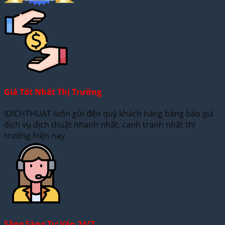
Giá Tốt Nhất Thị Trường
IDICHTHUAT luôn gửi đến quý khách hàng bảng báo giá
dịch vụ dịch thuật nhanh nhất, canh tranh nhất thị
trường hiện nay.
Sẵng Sàng Tư Vấn 24/7