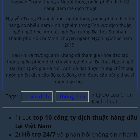
Nguyễn Trung Khang – Người thông ngôn phiên dịch tài
năng, đam mê dịch thuật
Nguyễn Trung Khang là một người thông ngôn phiên dịch tài
năng, có nhiều năm kinh nghiệm trong lĩnh vực dịch thuật,
ngôn ngữ học. Anh tốt nghiệp trường Đại học Sư phạm
Thành phố Hồ Chí Minh, chuyên ngành Ngôn ngữ học năm
2015.
Sau khi ra trường, anh Khang đã tham gia khóa đào tạo
thông ngôn phiên dịch chuyên nghiệp tại Đại học Ngoại ngữ
– Đại học Quốc gia Hà Nội. Anh đã đạt được chứng chỉ thông
ngôn phiên dịch cấp độ cao, đồng thời được cấp bằng thạc sĩ
ngôn ngữ học.
7 Lý Do Lựa Chọn
Tags:
phiên dịch
Thông dịch
IDichThuat:
1) Lọt
top 10 công ty dịch thuật hàng đầu
tại Việt Nam
2)
Hỗ trợ 24/7
và phản hồi thông tin nhanh