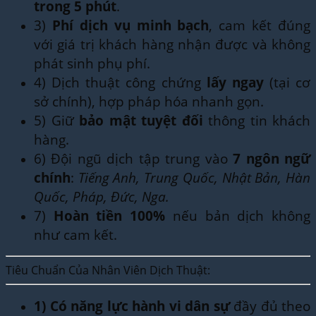
trong 5 phút
.
3)
Phí dịch vụ minh bạch
, cam kết đúng
với giá trị khách hàng nhận được và không
phát sinh phụ phí.
4) Dịch thuật công chứng
lấy ngay
(tại cơ
sở chính), hợp pháp hóa nhanh gọn.
5) Giữ
bảo mật tuyệt đối
thông tin khách
hàng.
6) Đội ngũ dịch tập trung vào
7 ngôn ngữ
chính
:
Tiếng Anh, Trung Quốc, Nhật Bản, Hàn
Quốc, Pháp, Đức, Nga.
7)
Hoàn tiền 100%
nếu bản dịch không
như cam kết.
Tiêu Chuẩn Của Nhân Viên Dịch Thuật:
1)
Có năng lực hành vi dân sự
đầy đủ theo