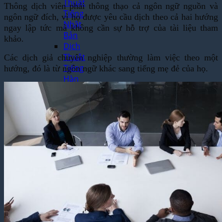
Thuật
Thông dịch viên phải thông thạo cả ngôn ngữ nguồn và
Tiếng
ngôn ngữ đích, vì họ được yêu cầu dịch theo cả hai hướng
Nhật
ngay lập tức mà không cần sự hỗ trợ của tài liệu tham
Bản
khảo.
Dịch
Thuật
Các dịch giả chuyên nghiệp thường làm việc theo một
Tiếng
hướng, đó là từ ngôn ngữ khác sang tiếng mẹ đẻ của họ.
Hàn
Quốc
Dịch
Thuật
Tiếng
Pháp
Dịch
Thuật
Tiếng
Đức
Dịch
Thuật
Tiếng
Nga