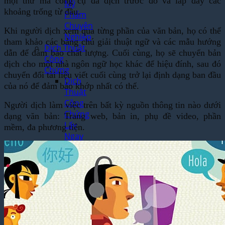
mọi thứ mà công cụ đã dịch trước đó và lấp đầy các
Mỹ
khoảng trống từ đầu.
Phẩm
Chuyên
Khi người dịch xem qua từng phần của văn bản, họ có thể
Nghiệp
tham khảo các bảng chú giải thuật ngữ và các mẫu hướng
Dịch Thuật
dẫn để đảm bảo chất lượng. Cuối cùng, họ sẽ chuyển bản
Công
dịch cho một nhà ngôn ngữ học khác để hiệu đính, sau đó
Chứng
chuyển đổi tài liệu viết cuối cùng trở lại định dạng ban đầu
Dịch
của nó để đảm bảo khớp nhất có thể.
Thuật
Công
Người dịch làm việc trên bất kỳ nguồn thông tin nào dưới
Chứng
dạng văn bản: Trang web, bản in, phụ đề video, phần
Lấy
mềm, đa phương tiện.
Ngay
Tại Hà
Nội
Dịch
Vụ
Công
Chứng
Nhanh
Theo