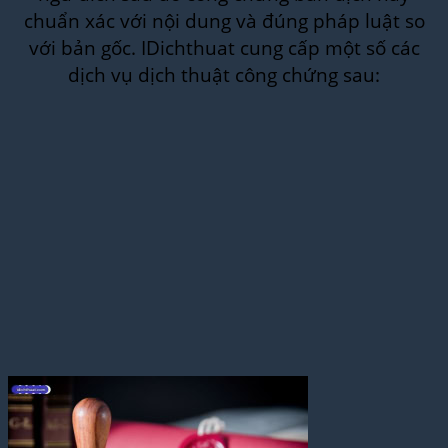
chuẩn xác với nội dung và đúng pháp luật so
với bản gốc. IDichthuat cung cấp một số các
dịch vụ dịch thuật công chứng sau: