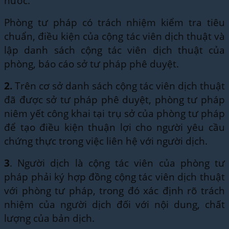
nước.
Phòng tư pháp có trách nhiệm kiểm tra tiêu
chuẩn, điều kiện của cộng tác viên dịch thuật và
lập danh sách cộng tác viên dịch thuật của
phòng, báo cáo sở tư pháp phê duyệt.
2.
Trên cơ sở danh sách cộng tác viên dịch thuật
đã được sở tư pháp phê duyệt, phòng tư pháp
niêm yết công khai tại trụ sở của phòng tư pháp
để tạo điều kiện thuận lợi cho người yêu cầu
chứng thực trong việc liên hệ với người dịch.
3
. Người dịch là cộng tác viên của phòng tư
pháp phải ký hợp đồng cộng tác viên dịch thuật
với phòng tư pháp, trong đó xác định rõ trách
nhiệm của người dịch đối với nội dung, chất
lượng của bản dịch.