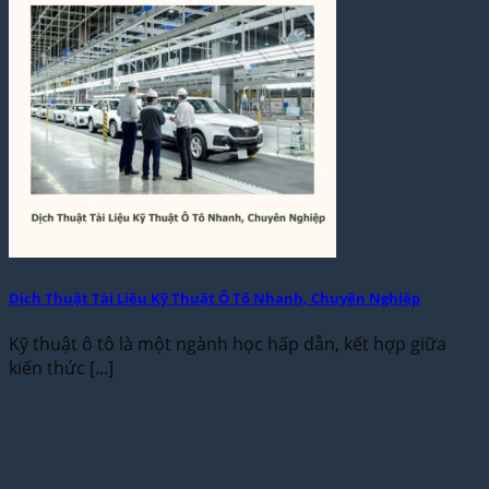
Dịch Thuật Tài Liệu Kỹ Thuật Ô Tô Nhanh, Chuyên Nghiệp
Kỹ thuật ô tô là một ngành học hấp dẫn, kết hợp giữa
kiến thức [...]