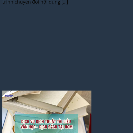
trình chuyển đổi nội dung [...]