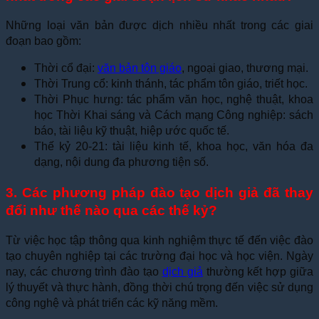
Những loại văn bản được dịch nhiều nhất trong các giai
đoạn bao gồm:
Thời cổ đại:
văn bản tôn giáo
, ngoại giao, thương mại.
Thời Trung cổ: kinh thánh, tác phẩm tôn giáo, triết học.
Thời Phục hưng: tác phẩm văn học, nghệ thuật, khoa
học Thời Khai sáng và Cách mạng Công nghiệp: sách
báo, tài liệu kỹ thuật, hiệp ước quốc tế.
Thế kỷ 20-21: tài liệu kinh tế, khoa học, văn hóa đa
dạng, nội dung đa phương tiện số.
3. Các phương pháp đào tạo dịch giả đã thay
đổi như thế nào qua các thế kỷ?
Từ việc học tập thông qua kinh nghiệm thực tế đến việc đào
tạo chuyên nghiệp tại các trường đại học và học viện. Ngày
nay, các chương trình đào tạo
dịch giả
thường kết hợp giữa
lý thuyết và thực hành, đồng thời chú trọng đến việc sử dụng
công nghệ và phát triển các kỹ năng mềm.