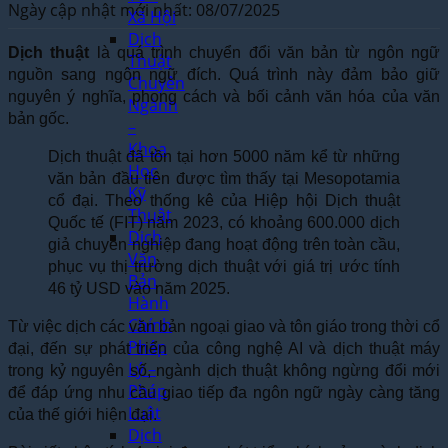
Ngày cập nhật mới nhất: 08/07/2025
Xã Hội
Dịch
Dịch thuật
là quá trình chuyển đổi văn bản từ ngôn ngữ
Thuật
nguồn sang ngôn ngữ đích. Quá trình này đảm bảo giữ
Chuyên
nguyên ý nghĩa, phong cách và bối cảnh văn hóa của văn
Ngành
bản gốc.
–
Khoa
Dịch thuật đã tồn tại hơn 5000 năm kể từ những
Học
văn bản đầu tiên được tìm thấy tại Mesopotamia
Kỹ
cổ đại. Theo thống kê của Hiệp hội Dịch thuật
Thuật
Quốc tế (FIT) năm 2023, có khoảng 600.000 dịch
Dịch
giả chuyên nghiệp đang hoạt động trên toàn cầu,
Văn
phục vụ thị trường dịch thuật với giá trị ước tính
Bản
46 tỷ USD vào năm 2025.
Hành
Chính
Từ việc dịch các văn bản ngoại giao và tôn giáo trong thời cổ
Pháp
đại, đến sự phát triển của công nghệ AI và dịch thuật máy
Lý –
trong kỷ nguyên số, ngành dịch thuật không ngừng đổi mới
Pháp
để đáp ứng nhu cầu giao tiếp đa ngôn ngữ ngày càng tăng
Luật
của thế giới hiện đại.
Dịch