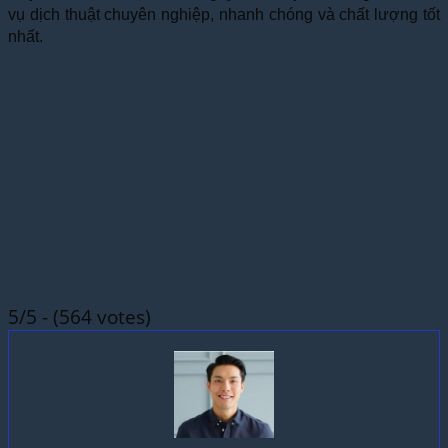
vụ dịch thuật chuyên nghiệp, nhanh chóng và chất lượng tốt
nhất.
5/5 - (564 votes)