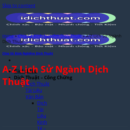
Skip to content
Home
»
Chia Sẻ Kinh Nghiệm Dịch Thuật
»
A-Z Lịch Sử Ngành
Dịch Thuật
Chia Sẻ Kinh Nghiệm Dịch Thuật
A-Z Lịch Sử Ngành Dịch
Giới thiệu
Dịch Thuật – Công Chứng
Thuật
Dịch Thuật
Tài Liệu
Văn Bản
Dịch
Tài
Liệu
Kinh
Tế –