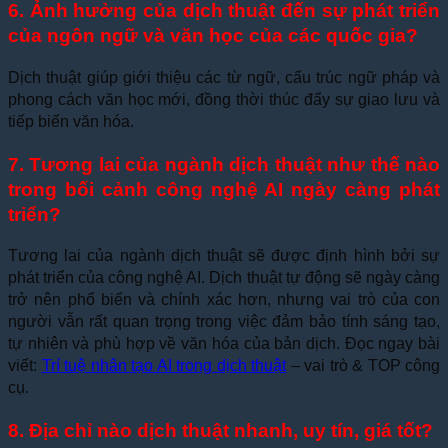
6. Ảnh hưởng của dịch thuật đến sự phát triển
của ngôn ngữ và văn học của các quốc gia?
Dịch thuật giúp giới thiệu các từ ngữ, cấu trúc ngữ pháp và
phong cách văn học mới, đồng thời thúc đẩy sự giao lưu và
tiếp biến văn hóa.
7. Tương lai của ngành dịch thuật như thế nào
trong bối cảnh công nghệ AI ngày càng phát
triển?
Tương lai của ngành dịch thuật sẽ được định hình bởi sự
phát triển của công nghệ AI. Dịch thuật tự động sẽ ngày càng
trở nên phổ biến và chính xác hơn, nhưng vai trò của con
người vẫn rất quan trọng trong việc đảm bảo tính sáng tạo,
tự nhiên và phù hợp về văn hóa của bản dịch. Đọc ngay bài
viết:
Trí tuệ nhân tạo AI trong dịch thuật
– vai trò & TOP công
cụ.
8. Địa chỉ nào dịch thuật nhanh, uy tín, giá tốt?