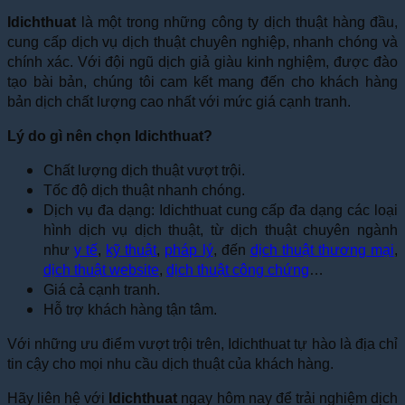
Idichthuat
là một trong những công ty dịch thuật hàng đầu,
cung cấp dịch vụ dịch thuật chuyên nghiệp, nhanh chóng và
chính xác. Với đội ngũ dịch giả giàu kinh nghiệm, được đào
tạo bài bản, chúng tôi cam kết mang đến cho khách hàng
bản dịch chất lượng cao nhất với mức giá cạnh tranh.
Lý do gì nên chọn Idichthuat?
Chất lượng dịch thuật vượt trội.
Tốc độ dịch thuật nhanh chóng.
Dịch vụ đa dạng: Idichthuat cung cấp đa dạng các loại
hình dịch vụ dịch thuật, từ dịch thuật chuyên ngành
như
y tế
,
kỹ thuật
,
pháp lý
, đến
dịch thuật thương mại
,
dịch thuật website
,
dịch thuật công chứng
…
Giá cả cạnh tranh.
Hỗ trợ khách hàng tận tâm.
Với những ưu điểm vượt trội trên, Idichthuat tự hào là địa chỉ
tin cậy cho mọi nhu cầu dịch thuật của khách hàng.
Hãy liên hệ với
Idichthuat
ngay hôm nay để trải nghiệm dịch