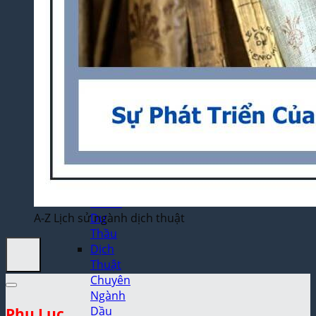
Thuật
Trò
Chơi
Điện
Tử
Dịch
Thuật
Toán
Học
Dịch
Thuật
Xây
Dựng,
Hồ Sơ
A-Z Lịch sử ngành dịch thuật
Dự
Thầu
Dịch
Thuật
Chuyên
Ngành
Dầu
Phụ Lục