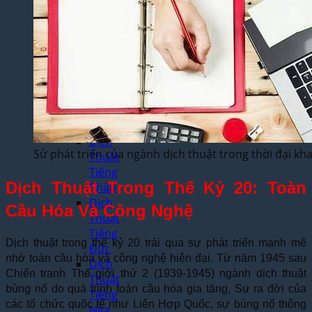
Thuật
Tiếng
Nhật
Bản
Dịch
Thuật
Tiếng
Hàn
Quốc
Dịch
Sử phát triển của ngành dịch thuật trong thời đại kha
Thuật
Tiếng
Dịch Thuật Trong Thế Kỷ 20: Toàn
Pháp
Dịch
Cầu Hóa Và Công Nghệ
Thuật
Tiếng
Dịch thuật trong thế kỷ 20 trải qua sự phát triển mạnh mẽ
Đức
nhờ toàn cầu hóa và công nghệ hiện đại. Từ năm 1945 sau
Dịch
Chiến tranh Thế giới thứ 2 (1939-1945) ngành dịch thuật
Thuật
bùng nổ do quá trình toàn cầu hóa gia tăng, Sự ra đời của
Tiếng
các tổ chức quốc tế như Liên Hợp Quốc, sự bùng nổ thông
Nga