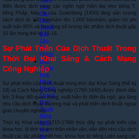
Yêu
điển được dịch sang các ngôn ngữ hiện đại như tiếng Ý,
Cầu
tiếng Pháp. Máy in của Gutenberg (1450) tăng sản lượng
Dịch
sách dịch từ 100 bản/năm lên 1.000 bản/năm, giảm chi phí
Thuật
xuất bản 80% và làm tăng số lượng tác phẩm dịch thuật gấp
Báo
10 lần trong thế kỷ 15-16.
Cáo
Sự Phát Triển Của Dịch Thuật Trong
Tài
Chính
Thời Đại Khai Sáng & Cách Mạng
Dịch
Công Nghiệp
Thuật
Hợp
Đồng
Sự phát triển của dịch thuật trong thời đại Khai Sáng (thế kỷ
Nhanh
18) và Cách Mạng Công nghiệp (1760-1840) được đánh dấu
Chóng
bởi 3 thay đổi quan trọng: xuất hiện từ điển đa ngữ, gia tăng
Dịch
nhu cầu dịch thuật thương mại và phát triển dịch thuật ngoại
Thuật
giao chuyên nghiệp.
Bảng
Điểm
Thời kỳ Khai sáng (1715-1789) thúc đẩy sự phát triển của
Học
khoa học, lý tính và tinh thần nhân văn, dẫn đến nhu cầu dịch
Bạ
thuật các tác phẩm triết học, khoa học từ tiếng Latin sang các