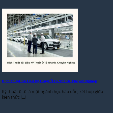
Dịch Thuật Tài Liệu Kỹ Thuật Ô Tô Nhanh, Chuyên Nghiệp
Kỹ thuật ô tô là một ngành học hấp dẫn, kết hợp giữa
kiến thức [...]