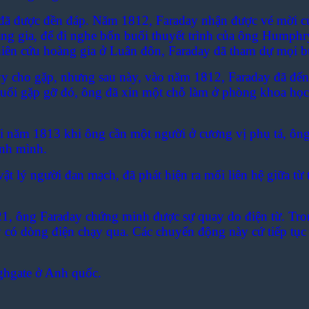
ng đã được đền đáp. Năm 1812, Faraday nhận được vé mời 
àng gia, để đi nghe bốn buổi thuyết trình của ông Humph
ên cứu hoàng gia ở Luân đôn, Faraday đã tham dự mọi buổi 
y cho gặp, nhưng sau này, vào năm 1812, Faraday đã đến
uổi gặp gỡ đó, ông đã xin một chỗ làm ở phòng khoa học
 năm 1813 khi ông cần một người ở cương vị phụ tá, ông ấ
ính mình.
t lý người đan mạch, đã phát hiện ra mối liên hệ giữa từ
821, ông Faraday chứng minh được sự quay do điện từ. Tr
có dòng điện chạy qua. Các chuyển động này cứ tiếp tục 
ghgate ở Anh quốc.