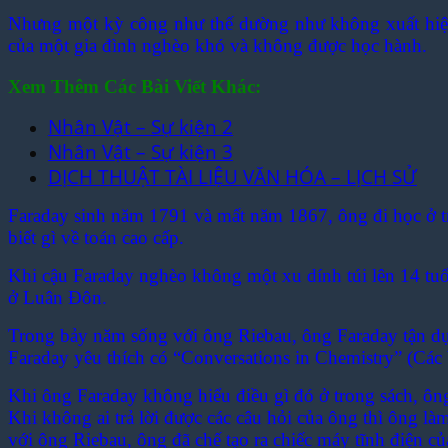
Nhưng một kỳ công như thế dường như không xuất hiện 
của một gia đình nghèo khó và không được học hành.
Xem Thêm Các Bài Viết Khác:
Nhân Vật – Sự kiện 2
Nhân Vật – Sự kiện 3
DỊCH THUẬT TÀI LIỆU VĂN HÓA – LỊCH SỬ
Faraday sinh năm 1791 và mất năm 1867, ông đi học ở t
biết gì về toán cao cấp.
Khi cậu Faraday nghèo không một xu dính túi lên 14 tuổ
ở Luân Đôn.
Trong bảy năm sống với ông Riebau, ông Faraday tận dụ
Faraday yêu thích có “Conversations in Chemistry” (Các 
Khi ông Faraday không hiểu điều gì đó ở trong sách, ôn
Khi không ai trả lời được các câu hỏi của ông thì ông làm
với ông Riebau, ông đã chế tạo ra chiếc máy tĩnh điện củ