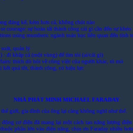
không đáng kể, kém hơn cả, không chút nào
th or courage: sự hoàn tất thành công cái gì cần đến sự kh
lations using mumbers: ngành toán học liên quan đến tính t
 soát, quản lý
 : đi khắp cả (một vùng) để tìm tòi (ai/cái gì)
affairs: thích dò hỏi về công việc của người khác, tò mò
i kết quả tốt, thành công, có hiệu lực
NHÀ PHÁT MINH MICHAEL FARADAY
thế giới, gia đình của ông lại càng không nghĩ như thế.
 động cơ điện đã mang lại một cách tạo năng lượng điện
thuộc phần lớn vào điện năng, chịu ơn Faraday nhiều hơn 