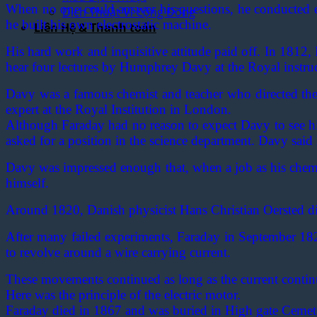
When no one could answer his questions, he conducted e
Dịch Thuật Vì Cộng Đồng
he built his own electrostatic machine.
Liên Hệ & Thanh toán
His hard work and inquisitive attitude paid off. In 1812
hear four lectures by Humphrey Davy at the Royal instruc
Davy was a famous chemist and teacher who directed the R
expert at the Royal Institution in London.
Although Faraday had no reason to expect Davy to see him
asked for a position in the science department. Davy sai
Davy was impressed enough that, when a job as his chemi
himself.
Around 1820, Danish physicist Hans Christian Oersted di
After many failed experiments, Faraday in September 182
to revolve around a wire carrying current.
These movements continued as long as the current contin
Here was the principle of the electric motor.
Faraday died in 1867 and was buried in High gate Cemet