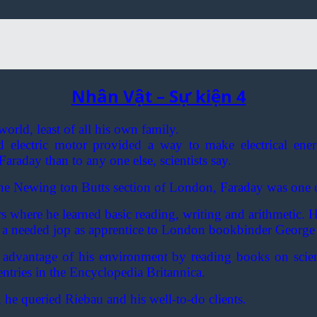
Nhân Vật – Sự kiện 4
rld, least of all his own family.
d electric motor provided a way to make electrical en
Faraday than to any one else, scientists say.
n the Newing ton Butts section of London, Faraday was one 
rs where he learned basic reading, writing and arithmetic
 a needed jop as apprentice to London bookbinder George
 advantage of his environment by reading books on scie
entries in the Encyclopedia Britannica.
he queried Riebau and his well-to-do clients.