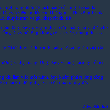
của một trong những khách hàng của ông Riebau là
ry Davy ở viện nghiên cứu Hoàng gia. Theo ông Frank
thuyết trình và ghi chép rất chi tiết.
 thăm ông Davy ở viện nghiên cứu hoàng gia và đưa cho
. Ông Davy nói ông không có sẵn việc, nhưng dù sao
y đã dành vị trí đó cho Faraday. Faraday làm việc cật
 trường và điện năng. Ông Davy và ông Faraday trở nên
ong khi làm việc một mình, ông khám phá ra rằng dòng
kéo dài khi dòng điện vẫn còn qua sợi dây đó.
Tự Học Dịch Thuật