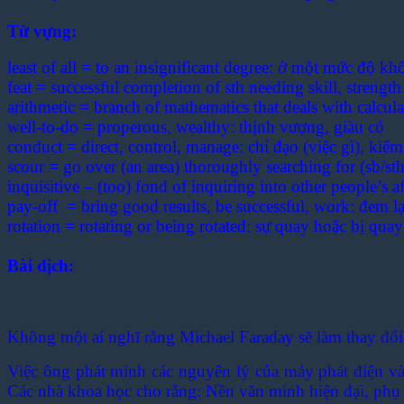
Từ vựng:
least of all = to an insignificant degree: ở một mức độ 
feat = successful completion of sth needing skill, streng
arithmetic = branch of mathematics that deals with calcu
well-to-do = properous, wealthy: thịnh vượng, giàu có
conduct = direct, control, manage: chỉ đạo (việc gì), kiểm
scour = go over (an area) thoroughly searching for (sb/sth)
inquisitive – (too) fond of inquiring into other people’s 
pay-off = bring good results, be successful, work: đem lạ
rotation = rotating or being rotated: sự quay hoặc bị quay
Bài dịch:
Không một ai nghĩ rằng Michael Faraday sẽ làm thay đổi 
Việc ông phát minh các nguyên lý của máy phát điện và
Các nhà khoa học cho rằng: Nền văn minh hiện đại, phụ 