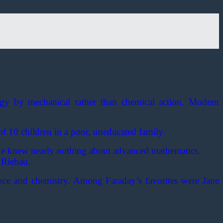
ergy by mechanical rather than chemical action. Modern
of 10 children in a poor, uneducated family.
. He knew nearly nothing about advanced mathematics.
 Riebau.
nce and chemistry. Among Faraday’s favorites were Jane