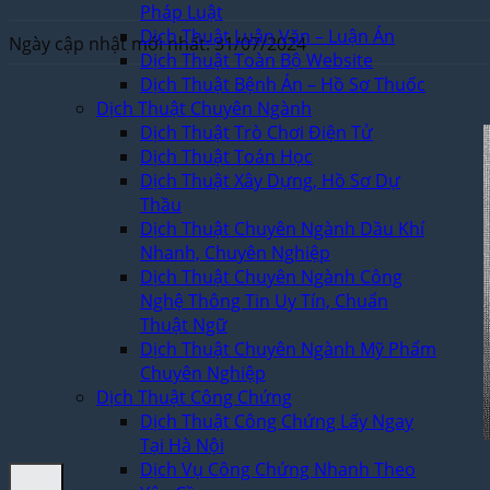
Pháp Luật
Dịch Thuật Luận Văn – Luận Án
Ngày cập nhật mới nhất: 31/07/2024
Dịch Thuật Toàn Bộ Website
Dịch Thuật Bệnh Án – Hồ Sơ Thuốc
Dịch Thuật Chuyên Ngành
Dịch Thuật Trò Chơi Điện Tử
Dịch Thuật Toán Học
Dịch Thuật Xây Dựng, Hồ Sơ Dự
Thầu
Dịch Thuật Chuyên Ngành Dầu Khí
Nhanh, Chuyên Nghiệp
Dịch Thuật Chuyên Ngành Công
Nghệ Thông Tin Uy Tín, Chuẩn
Thuật Ngữ
Dịch Thuật Chuyên Ngành Mỹ Phẩm
Chuyên Nghiệp
Dịch Thuật Công Chứng
Dịch Thuật Công Chứng Lấy Ngay
Tại Hà Nội
Dịch Vụ Công Chứng Nhanh Theo