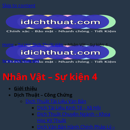
Skip to content
Home
»
Tự Học Dịch Thuật Viên
»
Nhân Vật – Sự kiện 4
Tự Học Dịch Thuật Viên
Nhân Vật – Sự kiện 4
Giới thiệu
Dịch Thuật – Công Chứng
Dịch Thuật Tài Liệu Văn Bản
Dịch Tài Liệu Kinh Tế – Xã Hội
Dịch Thuật Chuyên Ngành – Khoa
Học Kỹ Thuật
Dịch Văn Bản Hành Chính Pháp Lý –