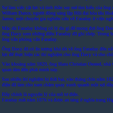
Sự làm việc cật lực và tinh thần say mê tìm hiểu của ô
William Dance, người đồng sáng lập Hội đại hòa tấu Ho
James, một chuyên gia nghiên cứu về Faraday ở viện nghi
Mặc dù Faraday không có lý do gì để mong đợi ông Dav
ông Davy xem những điều Faraday đã ghi chép. Trong b
ông vẫn phỏng vấn Faraday.
Ông Davy đã có ấn tượng khá tốt về ông Faraday đến nỗi
lực để thực hiện các thí nghiệm cho ông Davy và cho ch
Vào khoảng năm 1820, ông Hans Christian Oested, nhà vậ
quan tâm đến phát minh này.
Sau nhiều thí nghiệm bị thất bại, vào tháng chín năm 1
điện đã làm cho nam châm quay xunh quanh một sợi dây 
Đây chính là nguyên lý của mô tơ điện.
Faraday mất năm 1876 và được an táng ở nghĩa trang Hi