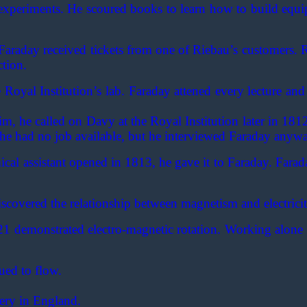
xperiments. He scoured books to learn how to build equip
, Faraday received tickets from one of Riebau’s customers
tion.
oyal Institution’s lab. Faraday attened every lecture and
, he called on Davy at the Royal Institution later in 1812
d he had no job available, but he interviewed Faraday anyw
cal assistant opened in 1813, he gave it to Faraday. Far
scovered the relationship between magnetism and electrici
1 demonstrated electro-magnetic rotation. Working alone he
ued to flow.
ery in England.