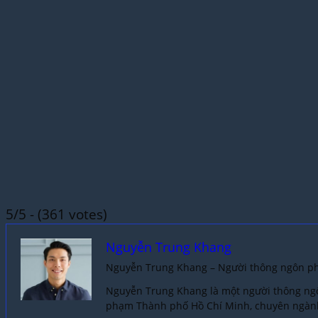
5/5 - (361 votes)
Nguyễn Trung Khang
Nguyễn Trung Khang – Người thông ngôn phi
Nguyễn Trung Khang là một người thông ngôn
phạm Thành phố Hồ Chí Minh, chuyên ngàn