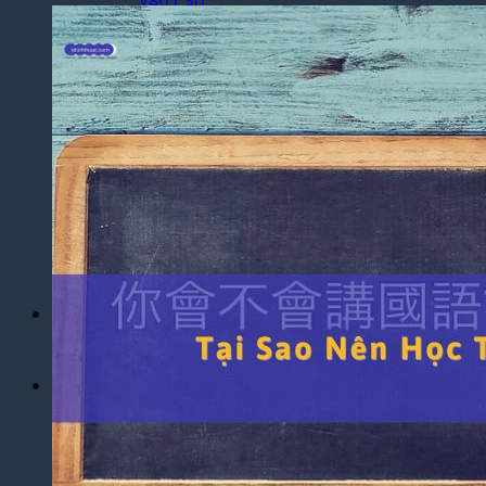
Yêu Cầu
Dịch Thuật Báo Cáo Tài Chính
Dịch Thuật Hợp Đồng Nhanh Chóng
Dịch Thuật Bảng Điểm Học Bạ
Dịch Thuật Giấy Khai Sinh, Hộ Khẩu
Dịch Thuật Đa Ngôn Ngữ
Dịch Thuật Tiếng Anh
Dịch Thuật Tiếng Trung Quốc
Dịch Thuật Tiếng Nhật Bản
Dịch Thuật Tiếng Hàn Quốc
Dịch Thuật Tiếng Pháp
Dịch Thuật Tiếng Đức
Dịch Thuật Tiếng Nga
Dịch Vụ
Dịch Thuật Phim – Phụ Đề Video Clip
Dịch Vụ Hợp Pháp Hóa Lãnh Sự
Blog
Tuyển Dụng
Chia Sẻ Kinh Nghiệm
Góc Tự Học
Mẫu Dịch Thuật