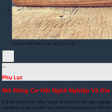
Dịch Thuật Vì Cộng Đồng
Liên Hệ & Thanh toán
Tại sao nên theo học tiếng Trung?
Phụ Lục
Mở Rộng Cơ Hội Nghề Nghiệp Và Gia
3 lý do chính khiến tiếng Trung trở thành lợi thế nghề ngh
mặt bằng chung, Lợi thế cạnh tranh trong thương mại điện tử 