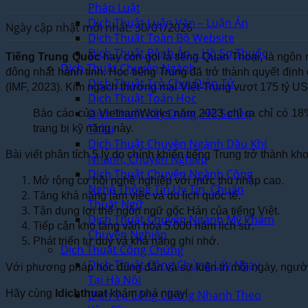
Pháp Luật
Dịch Thuật Luận Văn – Luận Án
Ngày cập nhật mới nhất: 30/01/2026
Dịch Thuật Toàn Bộ Website
Dịch Thuật Bệnh Án – Hồ Sơ Thuốc
Tiếng Trung Quốc
hay còn gọi là tiếng Quan Thoại, là ngôn
Dịch Thuật Chuyên Ngành
đông nhất hành tinh. Học tiếng Trung đã trở thành quyết định
Dịch Thuật Trò Chơi Điện Tử
(IMF, 2023). Kim ngạch thương mại Việt-Trung vượt 175 tỷ US
Dịch Thuật Toán Học
Dịch Thuật Xây Dựng, Hồ Sơ Dự
Báo cáo của VietnamWorks năm 2023 chỉ ra chỉ có 18%
Thầu
trang bị kỹ năng này.
Dịch Thuật Chuyên Ngành Dầu Khí
Bài viết phân tích 5 lý do chính khiến tiếng Trung trở thành k
Nhanh, Chuyên Nghiệp
Dịch Thuật Chuyên Ngành Công
Mở rộng cơ hội nghề nghiệp với mức thu nhập cao.
Nghệ Thông Tin Uy Tín, Chuẩn
Tăng khả năng làm việc và du lịch quốc tế.
Thuật Ngữ
Tận dụng lợi thế ngôn ngữ gốc Hán của tiếng Việt.
Dịch Thuật Chuyên Ngành Mỹ Phẩm
Tiếp cận kho tàng văn hóa 5.000 năm lịch sử.
Chuyên Nghiệp
Phát triển tư duy và khả năng ghi nhớ.
Dịch Thuật Công Chứng
Dịch Thuật Công Chứng Lấy Ngay
Với phương pháp học đúng đắn và sự kiên trì mỗi ngày, người V
Tại Hà Nội
Hãy cùng
Idichthuat
Dịch Vụ Công Chứng Nhanh Theo
khám phá ngay!