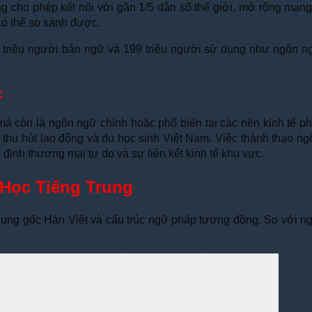
g cho phép kết nối với gần 1/5 dân số thế giới, mở rộng mạng 
có thể so sánh được.
triệu người bản ngữ và 199 triệu người sử dụng như ngôn ngữ
c
à còn là ngôn ngữ chính hoặc phổ biến tại các nền kinh tế phát
tố thu hút lao động và du học sinh Việt Nam. Việc thành thạo n
 định thương mại tự do và sự liên kết kinh tế khu vực.
 Học Tiếng Trung
hung gốc Hán Việt và cấu trúc ngữ pháp tương đồng. So với ngư