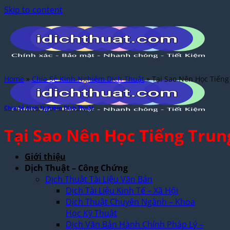
Skip to content
Home
»
Chia Sẻ Kinh Nghiệm Dịch Thuật
»
Tại Sao Nên Học Tiến
Chia Sẻ Kinh Nghiệm Dịch Thuật
Tại Sao Nên Học Tiếng Trun
Giới thiệu
Dịch Thuật – Công Chứng
Dịch Thuật Tài Liệu Văn Bản
Dịch Tài Liệu Kinh Tế – Xã Hội
Dịch Thuật Chuyên Ngành – Khoa
Học Kỹ Thuật
Dịch Văn Bản Hành Chính Pháp Lý –