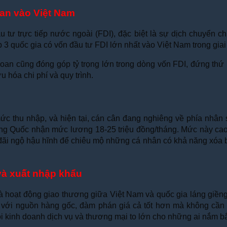
oan vào Việt Nam
tư trực tiếp nước ngoài (FDI), đặc biệt là sự dịch chuyển ch
 3 quốc gia có vốn đầu tư FDI lớn nhất vào Việt Nam trong gia
an cũng đóng góp tỷ trọng lớn trong dòng vốn FDI, đứng thứ h
 hóa chi phí và quy trình.
mức thu nhập, và hiện tại, cán cân đang nghiêng về phía nhân
ung Quốc nhận mức lương 18-25 triệu đồng/tháng. Mức này cao 
 đãi ngộ hậu hĩnh để chiêu mộ những cá nhân có khả năng xóa b
 và xuất nhập khẩu
 hoạt động giao thương giữa Việt Nam và quốc gia láng giềng n
p với nguồn hàng gốc, đàm phán giá cả tốt hơn mà không cần 
ội kinh doanh dịch vụ và thương mại to lớn cho những ai nắm 