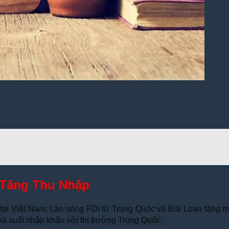
 Tăng Thu Nhập
iệp tại Việt Nam: Làn sóng FDI từ Trung Quốc và Đài Loan tăn
và xuất nhập khẩu với thị trường Trung Quốc.