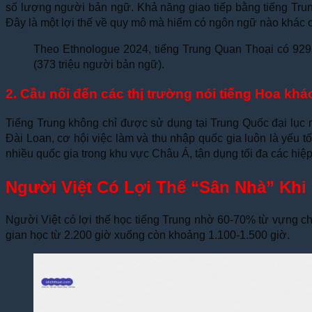
số lượng người bản ngữ. Khả năng giao tiếp bằng tiếng Trun
Đây là một lợi thế về quy mô mà hiếm có ngôn ngữ nào khác 
Theo Ethnologue 2024, tiếng Trung Quan Thoại có 929 
(373 triệu người bản ngữ).
2. Cầu nối đến các thị trường nói tiếng Hoa khá
Tiếng Trung không chỉ được sử dụng tại Trung Quốc đại lục m
Đài Loan, cơ hội việc làm và thu nhập quốc gia luôn là yếu 
nhiều quốc gia trong khu vực Châu Á, tận dụng tối đa các hiệp
Người Việt Có Lợi Thế “Sân Nhà” Khi
Người Việt có lợi thế học tiếng Trung nhờ 60-70% từ vựng c
gian học từ 2.200 giờ xuống còn khoảng 1.100-1.500 giờ.