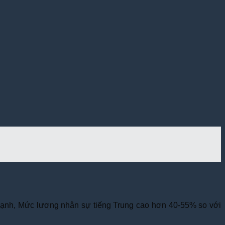
g mạnh, Mức lương nhân sự tiếng Trung cao hơn 40-55% so với