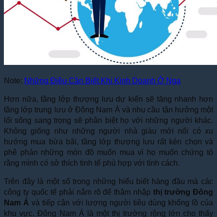
Note:
Những Điều Cần Biết Khi Kinh Doanh Ở Nga
Hơn nữa, tầng lớp thượng lưu dự kiến sẽ tăng nhanh hơn
tầng lớp trung lưu ở Đông Nam Á và nhu cầu tận hưởng một
lối sống sang trọng sẽ phân biệt họ với những người khác.
Không giống như những người nhà giàu mới nổi có xu
hướng mua bừa bãi, tầng lớp thượng lưu rất kén chọn và
phê phán những món đồ muốn mua vì họ muốn chứng tỏ
rằng mình có sở thích tinh tế phù hợp với tính cách.
Trên đây là một số trong những hiểu biết hàng đầu mà các
công ty quốc tế phải nắm rõ để thâm nhập
thị trường Đông
Nam Á
và tiếp cận với lượng người tiêu dùng khổng lồ của
khu vực.
Đông Nam Á là một thị trường rộng lớn cho thấy