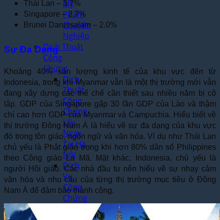
Mỹ
Thái Lan – 3.7%
Phẩm
Singapore – 2.7%
Chuyên
Brunei Darussalam – 2.0%
Nghiệp
Dịch Thuật
Sự Đa Dạng
Công
Chứng
Khoảng 40% sản lượng kinh tế của khu vực đến từ
Dịch
Indonesia, trong khi Myanmar vẫn là một thị trường mới vẫn
Thuật
đang xây dựng các thể chế cần thiết sau nhiều năm bị cô
Công
lập. GDP của Singapore gấp 30 lần GDP của Lào và thậm
Chứng
chí cao hơn GDP của Myanmar và Campuchia. Hiểu biết về
Lấy
thị trường Đông Nam Á là hiểu về sự đa dạng của khu vực
Ngay
đó trong tôn giáo, ngôn ngữ và văn hóa. Ví dụ như Thái Lan
Tại Hà
chủ yếu là Phật giáo trong khi hơn 80% dân số Philippines
Nội
theo Công giáo La Mã. Mặt khác, Indonesia, chủ yếu là
Dịch
người Hồi giáo. Các nhà đầu tư nên hiểu về sự nhạy cảm
Vụ
văn hóa và nhu cầu của từng thị trường mục tiêu ở Đông
Công
Nam Á để đảm bảo thành công.
Chứng
Nhanh
Theo