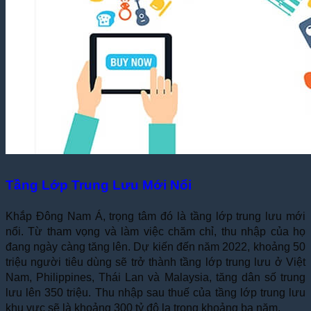
Tầng Lớp Trung Lưu Mới Nổi
Khắp Đông Nam Á, trọng tâm đó là tầng lớp trung lưu mới
nổi. Từ tham vọng và làm việc chăm chỉ, thu nhập của họ
đang ngày càng tăng lên. Dự kiến đến năm 2022, khoảng 50
triệu người tiêu dùng sẽ trở thành tầng lớp trung lưu ở Việt
Nam, Philippines, Thái Lan và Malaysia, tăng dân số trung
lưu lên 350 triệu. Thu nhập sau thuế của tầng lớp trung lưu
khu vực sẽ là khoảng 300 tỷ đô la trong khoảng ba năm.