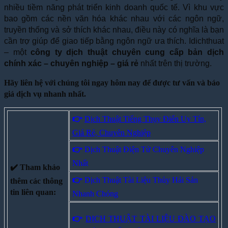
nhiều tiềm năng phát triển kinh doanh quốc tế. Vì khu vực
bao gồm các nền văn hóa khác nhau với các ngôn ngữ,
truyền thống và sở thích khác nhau, điều này có nghĩa là bạn
cần trợ giúp để giao tiếp bằng ngôn ngữ ưa thích. Idichthuat
– một
công ty dịch thuật chuyên cung cấp bản dịch
chính xác – chuyên nghiệp – giá rẻ
nhất trên thị trường.
Hãy liên hệ với chúng tôi ngay hôm nay để được tư vấn và báo
giá dịch vụ nhanh nhất.
👉
Dịch Thuật Tiếng Thụy Điển Uy Tín,
Giá Rẻ, Chuyên Nghiệp
👉
Dịch Thuật Điện Tử Chuyên Nghiệp
Nhất
✔️ Tham khảo
👉
Dịch Thuật Tài Liệu Thủy Hải Sản
thêm các thông
tin liên quan:
Nhanh Chóng
👉
DỊCH THUẬT TÀI LIỆU ĐÀO TẠO