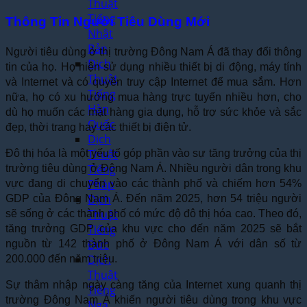
Thuật
Tiếng
Thông Tin Người Tiêu Dùng Mới
Nhật
Bản
Người tiêu dùng ở thị trường Đông Nam Á đã thay đổi thông
Dịch
tin của họ. Họ hiện sử dụng nhiều thiết bị di động, máy tính
Thuật
và Internet và có quyền truy cập Internet để mua sắm. Hơn
Tiếng
nữa, họ có xu hướng mua hàng trực tuyến nhiều hơn, cho
Hàn
dù họ muốn các mặt hàng gia dụng, hỗ trợ sức khỏe và sắc
Quốc
đẹp, thời trang hay các thiết bị điện tử.
Dịch
Thuật
Đô thị hóa là một yếu tố góp phần vào sự tăng trưởng của thị
Tiếng
trường tiêu dùng ở Đông Nam Á. Nhiều người dân trong khu
Pháp
vực đang di chuyển vào các thành phố và chiếm hơn 54%
Dịch
GDP của Đông Nam Á. Đến năm 2025, hơn 54 triệu người
Thuật
sẽ sống ở các thành phố có mức độ đô thị hóa cao. Theo đó,
Tiếng
tăng trưởng GDP của khu vực cho đến năm 2025 sẽ bắt
Đức
nguồn từ 142 thành phố ở Đông Nam Á với dân số từ
Dịch
200.000 đến năm triệu.
Thuật
Sự thâm nhập ngày càng tăng của Internet xung quanh thị
Tiếng
trường Đông Nam Á khiến người tiêu dùng trong khu vực
Nga