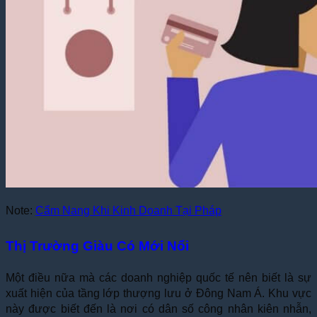
Note:
Cẩm Nang Khi Kinh Doanh Tại Pháp
Thị Trường Giàu Có Mới Nổi
Một điều nữa mà các doanh nghiệp quốc tế nên biết là sự
xuất hiện của tầng lớp thượng lưu ở Đông Nam Á. Khu vực
này được biết đến là nơi có dân số công nhân kiên nhẫn,