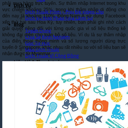
phải mua hàng trực tuyến. Sự thâm nhập Internet trong khu
Dịch Vụ
vực chiếm khoảng 25%, trong khi thâm nhập di động cho
Dịch Thuật Phim – Phụ Đề Video Clip
đến nay là khoảng 110%. Đông Nam Á sử dụng Facebook
Dịch Vụ Hợp Pháp Hóa Lãnh Sự
xếp thứ hai sau Hoa Kỳ, tuy nhiên, bạn phải ghi nhớ cách
Blog
giải quyết riêng đối với từng quốc gia vì số liệu thống kê
Tuyển Dụng
không đại diện cho toàn bộ số liệu. Ví dụ là sự thâm nhập
Chia Sẻ Kinh Nghiệm
của điện thoại thông minh và số lượng người dùng trực
Góc Tự Học
tuyến ở Singapore, khác nhau rất nhiều so với số liệu bạn sẽ
Mẫu Dịch Thuật
nhận được từ Myanmar.
Dịch Thuật Vì Cộng Đồng
Liên Hệ & Thanh toán