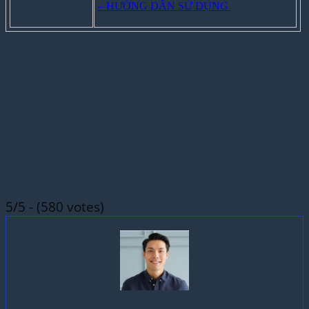
– HƯỚNG DẪN SỬ DỤNG
5/5 - (580 votes)