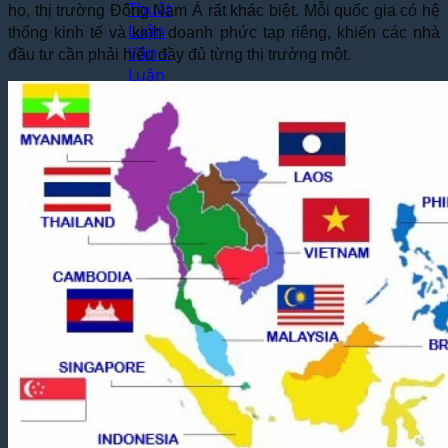
Thuật
họ, thị trường Đông Nam Á rất khác biệt. Mỗi quốc gia có hệ
Luận
thống kinh tế và kinh doanh phức tạp riêng, khiến các nhà
Văn –
đầu tư cần phải hiểu đầy đủ từng thị trường một.
Luận
Án
Dịch
Thuật
Toàn
Bộ
Website
Dịch
Thuật
Bệnh
Án –
Hồ Sơ
Thuốc
Dịch Thuật
Chuyên
Ngành
Dịch