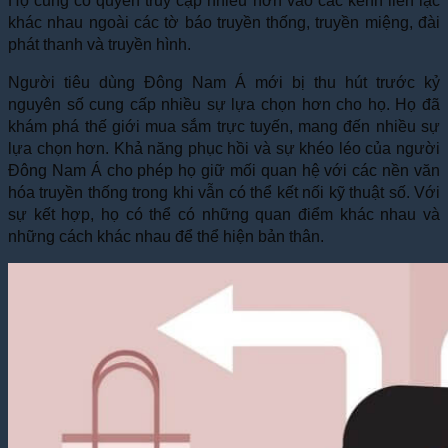
Họ cũng có quyền truy cập nhiều hơn vào các kênh liên lạc
khác nhau ngoài các tờ báo truyền thống, truyền miệng, đài
phát thanh và truyền hình.
Người tiêu dùng Đông Nam Á mới bị thu hút trước kỷ
nguyên số cung cấp nhiều sự lựa chọn hơn cho họ. Họ đã
khám phá thế giới mua sắm trực tuyến, mang đến nhiều sự
lựa chọn hơn. Khả năng phục hồi và sự khéo léo của người
Đông Nam Á cho phép họ giữ mối quan hệ với các nền văn
hóa truyền thống trong khi vẫn có thể kết nối kỹ thuật số. Với
sự kết hợp, họ có thể có những quan điểm khác nhau và
những cách khác nhau để thể hiện bản thân.