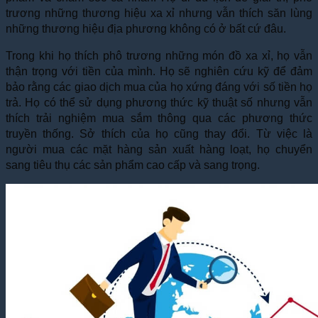
trương những thương hiệu xa xỉ nhưng vẫn thích săn lùng
những thương hiệu địa phương không có ở bất cứ đâu.
Trong khi họ thích phô trương những món đồ xa xỉ, họ vẫn
thận trọng với tiền của mình. Họ sẽ nghiên cứu kỹ để đảm
bảo rằng các giao dịch mua của họ xứng đáng với số tiền họ
trả. Họ có thể sử dụng phương thức kỹ thuật số nhưng vẫn
thích trải nghiệm mua sắm thông qua các phương thức
truyền thống. Sở thích của họ cũng thay đổi. Từ việc là
người mua các mặt hàng sản xuất hàng loạt, họ chuyển
sang tiêu thụ các sản phẩm cao cấp và sang trọng.