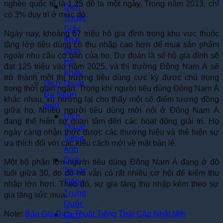
nghèo quốc tế là 1.25 đô la một ngày. Trong năm 2013, chỉ
Dịch
có 3% duy trì ở mức đó.
Thuật
Giấy
Ngày nay, khoảng 67 triệu hộ gia đình trong khu vực thuộc
Khai
tầng lớp tiêu dùng có thu nhập cao hơn để mua sản phẩm
Sinh,
ngoài nhu cầu cơ bản của họ. Dự đoán là số hộ gia đình sẽ
Hộ
đạt 125 triệu vào năm 2025, và thị trường Đông Nam Á sẽ
Khẩu
trở thành một thị trường tiêu dùng cực kỳ được chú trọng
Dịch Thuật
trong thời gian ngắn. Trong khi người tiêu dùng Đông Nam Á
Đa Ngôn
khác nhau, xu hướng lại cho thấy một số điểm tương đồng
Ngữ
giữa họ. Nhiều người tiêu dùng mới nổi ở Đông Nam Á
Dịch
đang thể hiện sự quan tâm đến các hoạt động giải trí. Họ
Thuật
ngày càng nhận thức được các thương hiệu và thể hiện sự
Tiếng
ưa thích đối với các kiểu cách mới về mặt bán lẻ.
Anh
Dịch
Một bộ phận lớn người tiêu dùng Đông Nam Á đang ở độ
Thuật
tuổi giữa 30, do đó họ vẫn có rất nhiều cơ hội để kiếm thu
Tiếng
nhập lớn hơn. Theo đó, sự gia tăng thu nhập kèm theo sự
Trung
gia tăng sức mua.
Quốc
Dịch
Note:
Báo Giá Dịch Thuật Tiếng Thái Cập Nhật Mới