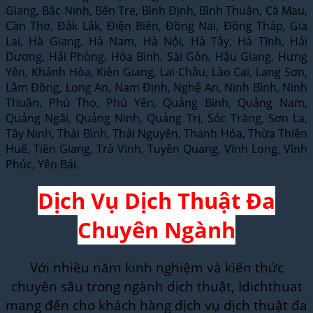
Giang, Bắc Ninh, Bến Tre, Bình Định, Bình Thuận, Cà Mau,
Cần Thơ, Đắk Lắk, Điện Biên, Đồng Nai, Đồng Tháp, Gia
Lai, Hà Giang, Hà Nam, Hà Nội, Hà Tây, Hà Tĩnh, Hải
Dương, Hải Phòng, Hòa Bình, Sài Gòn, Hậu Giang, Hưng
Yên, Khánh Hòa, Kiên Giang, Lai Châu, Lào Cai, Lạng Sơn,
Lâm Đồng, Long An, Nam Định, Nghệ An, Ninh Bình, Ninh
Thuận, Phú Thọ, Phú Yên, Quảng Bình, Quảng Nam,
Quảng Ngãi, Quảng Ninh, Quảng Trị, Sóc Trăng, Sơn La,
Tây Ninh, Thái Bình, Thái Nguyên, Thanh Hóa, Thừa Thiên
Huế, Tiền Giang, Trà Vinh, Tuyên Quang, Vĩnh Long, Vĩnh
Phúc, Yên Bái.
Dịch Vụ Dịch Thuật Đa
Chuyên Ngành
Với nhiều năm kinh nghiệm và kiến thức
chuyên sâu trong ngành dịch thuật, Idichthuat
mang đến cho khách hàng dịch vụ dịch thuật đa