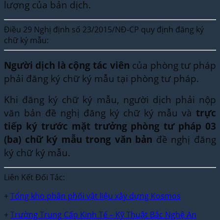
lượng của bản dịch.
Điều 29 Nghị định số 23/2015/NĐ-CP quy định đăng ký
chữ ký mẫu:
Người dịch là cộng tác viên
của phòng tư pháp
phải đăng ký chữ ký mẫu tại phòng tư pháp.
Khi đăng ký chữ ký mẫu, người dịch phải nộp
văn bản đề nghị đăng ký chữ ký mẫu và
trực
tiếp ký trước mặt trưởng phòng tư pháp 03
(ba) chữ ký mẫu trong văn bản
đề nghị đăng
ký chữ ký mẫu.
Liên Kết Đối Tác:
+
Tổng kho phân phối vật liệu xây dựng Kosmos
+
Trường Trung Cấp Kinh Tế – Kỹ Thuật Bắc Nghệ An