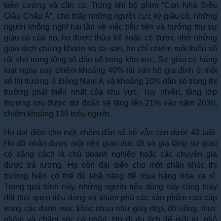
kiên cường và cần cù. Trong khi bộ phim “Con Nhà Siêu
Giàu Châu Á”, cho thấy những người cực kỳ giàu có, những
người không nghĩ hai lần về việc tiêu tiền và hưởng thụ sự
giàu có của họ, họ được thừa kế hoặc có được nhờ những
giao dịch chứng khoán và tài sản, họ chỉ chiếm một thiểu số
rất nhỏ trong tổng số dân số trong khu vực. Sự giàu có hàng
loạt ngày nay chiếm khoảng 40% tài sản hộ gia đình ở một
số thị trường ở Đông Nam Á và khoảng 10% dân số trong thị
trường phát triển nhất của khu vực. Tuy nhiên, tầng lớp
thượng lưu được dự đoán sẽ tăng lên 21% vào năm 2030,
chiếm khoảng 136 triệu người.
Họ đại diện cho một nhóm dân số trẻ vẫn còn dưới 40 tuổi.
Họ đã nhận được một nền giáo dục tốt và gia tăng sự giàu
có bằng cách là chủ doanh nghiệp hoặc các chuyên gia
được trả lương. Họ còn đại diện cho một phân khúc thị
trường hiện có thể đủ khả năng để mua hàng hóa xa xỉ.
Trong quá trình này, những người tiêu dùng này cũng thay
đổi thói quen tiêu dùng và khám phá các sản phẩm cao cấp
trong các danh mục khác nhau như giày dép, đồ uống, thực
phẩm và chăm sóc cá nhân. Họ đi du lịch để giải trí, phô