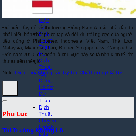
Thuật
Trò
Chơi
Điện
Tử
Để hiểu đầy đủ về thị trường Đông Nam Á, các nhà đầu tư
Dịch
phải hiểu bản chất phức tạp và đôi khi trái ngược của người
Thuật
tiêu dùng ở Philippines, Indonesia, Việt Nam, Thái Lan,
Toán
Malaysia, Myanmar, Lào, Brunei, Singapore và Campuchia.
Học
Đến năm 2050, dự đoán là khu vực này sẽ là nền kinh tế lớn
Dịch
thứ tư trên thế giới.
Thuật
Note:
Dịch Thuật Tiếng Lào Uy Tín, Chất Lượng Giá Rẻ
Xây
Dựng,
Hồ Sơ
Dự
Thầu
Dịch
Phụ Lục
Thuật
Chuyên
Ngành
Thị Trường Khổng Lồ
Dầu