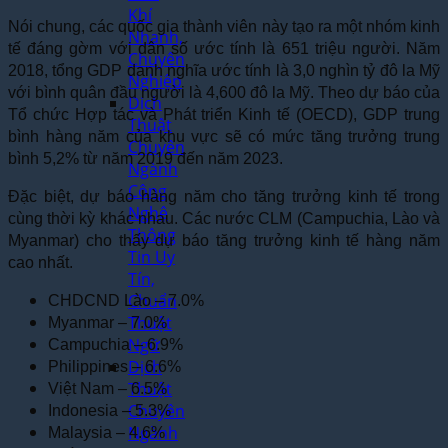
Khí
Nói chung, các quốc gia thành viên này tạo ra một nhóm kinh
Nhanh,
tế đáng gờm với dân số ước tính là 651 triệu người. Năm
Chuyên
2018, tổng GDP danh nghĩa ước tính là 3,0 nghìn tỷ đô la Mỹ
Nghiệp
với bình quân đầu người là 4,600 đô la Mỹ. Theo dự báo của
Dịch
Tổ chức Hợp tác và Phát triển Kinh tế (OECD), GDP trung
Thuật
bình hàng năm của khu vực sẽ có mức tăng trưởng trung
Chuyên
bình 5,2% từ năm 2019 đến năm 2023.
Ngành
Công
Đặc biệt, dự báo hàng năm cho tăng trưởng kinh tế trong
Nghệ
cùng thời kỳ khác nhau. Các nước CLM (Campuchia, Lào và
Thông
Myanmar) cho thấy dự báo tăng trưởng kinh tế hàng năm
Tin Uy
cao nhất.
Tín,
Chuẩn
CHDCND Lào – 7.0%
Thuật
Myanmar – 7.0%
Ngữ
Campuchia – 6.9%
Dịch
Philippines – 6.6%
Thuật
Việt Nam – 6.5%
Chuyên
Indonesia – 5.3%
Ngành
Malaysia – 4.6%