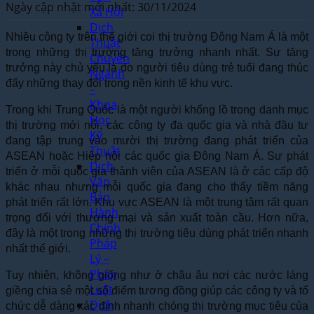
Ngày cập nhật mới nhất: 30/11/2024
Xã Hội
Dịch
Nhiều công ty trên thế giới coi thị trường Đông Nam Á là một
Thuật
trong những thị trường tăng trưởng nhanh nhất. Sự tăng
Chuyên
trưởng này chủ yếu là do người tiêu dùng trẻ tuổi đang thúc
Ngành
đẩy những thay đổi trong nền kinh tế khu vực.
–
Khoa
Trong khi Trung Quốc là một người khổng lồ trong danh mục
Học
thị trường mới nổi, các công ty đa quốc gia và nhà đầu tư
Kỹ
đang tập trung vào mười thị trường đang phát triển của
Thuật
ASEAN hoặc Hiệp hội các quốc gia Đông Nam Á. Sự phát
Dịch
triển ở mỗi quốc gia thành viên của ASEAN là ở các cấp độ
Văn
khác nhau nhưng mỗi quốc gia đang cho thấy tiềm năng
Bản
phát triển rất lớn. Khu vực ASEAN là một trung tâm rất quan
Hành
trọng đối với thương mại và sản xuất toàn cầu. Hơn nữa,
Chính
đây là một trong những thị trường tiêu dùng phát triển nhanh
Pháp
nhất thế giới.
Lý –
Pháp
Tuy nhiên, không giống như ở châu âu nơi các nước láng
Luật
giềng chia sẻ một số điểm tương đồng giúp các công ty và tổ
Dịch
chức dễ dàng xác định nhanh chóng thị trường mục tiêu của