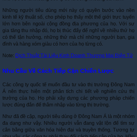
Những người tiêu dùng mới này có quyền bước vào nền
kinh tế kỹ thuật số, cho phép họ thấy một thế giới trực tuyến
lớn hơn bên ngoài cộng đồng địa phương của họ. Với sự
gia tăng thu nhập đó, họ bị thúc đẩy để nghĩ về nhiều thứ họ
có thể tận hưởng, những thứ mà chỉ những người bạn, gia
đình và hàng xóm giàu có hơn của họ từng có.
Note:
Dịch Thuật Tài Liệu Kinh Doanh Thương Mại Điện Tử
Nhu Cầu Về Cách Tiếp Cận Chiến Lược
Các công ty quốc tế muốn đầu tư vào thị trường Đông Nam
Á nên thực hiện một phân tích chi tiết về nghiên cứu thị
trường của họ. Họ phải xây dựng các phương pháp chiến
lược đúng đắn để thâm nhập vào từng thị trường.
Như đã đề cập, người tiêu dùng ở Đông Nam Á là một nhóm
đa dạng như vậy. Nhiều người vẫn đang vật lộn để tìm sự
cân bằng giữa văn hóa hiện đại và truyền thống. Tương tự
như vậy, các công ty phải thay đổi cách tiếp cận của họ. Hầu