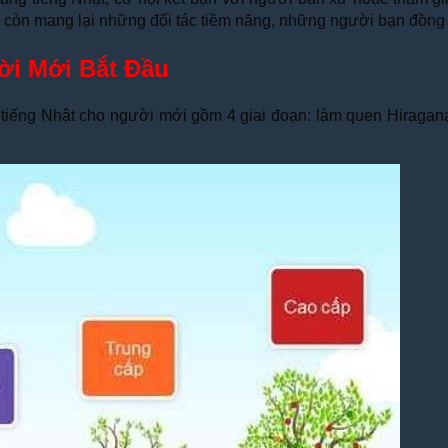
à còn mang lại những đối tác tiềm năng, những người bạn đồng h
ời Mới Bắt Đầu
ọc tiếng Nhật cho người mới gồm 4 giai đoạn: làm quen Hirag