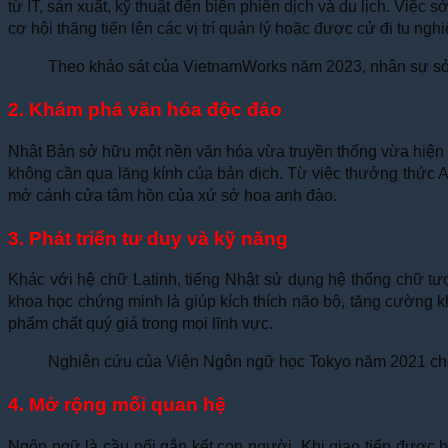
từ IT, sản xuất, kỹ thuật đến biên phiên dịch và du lịch. Vi
cơ hội thăng tiến lên các vị trí quản lý hoặc được cử đi tu ngh
Theo khảo sát của VietnamWorks năm 2023, nhân sự sở 
2. Khám phá văn hóa độc đáo
Nhật Bản sở hữu một nền văn hóa vừa truyền thống vừa hiện đạ
không cần qua lăng kính của bản dịch. Từ việc thưởng thức An
mở cánh cửa tâm hồn của xứ sở hoa anh đào.
3. Phát triển tư duy và kỹ năng
Khác với hệ chữ Latinh, tiếng Nhật sử dụng hệ thống chữ tư
khoa học chứng minh là giúp kích thích não bộ, tăng cường k
phẩm chất quý giá trong mọi lĩnh vực.
Nghiên cứu của Viện Ngôn ngữ học Tokyo năm 2021 cho t
4. Mở rộng mối quan hệ
Ngôn ngữ là cầu nối gắn kết con người. Khi giao tiếp được 