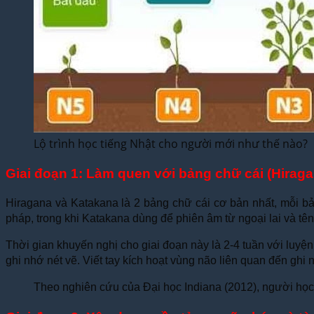
Lộ trình học tiếng Nhật cho người mới như thế nào?
Giai đoạn 1: Làm quen với bảng chữ cái (Hirag
Hiragana và Katakana là 2 bảng chữ cái cơ bản nhất, mỗi bả
pháp, trong khi Katakana dùng để phiên âm từ ngoại lai và tên
Thời gian khuyến nghị cho giai đoạn này là 2-4 tuần với luyệ
ghi nhớ nét vẽ. Viết tay kích hoạt vùng não liên quan đến ghi n
Theo nghiên cứu của Đại học Indiana (2012), người học 