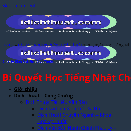
Skip to content
Home
»
Chia Sẻ Kinh Nghiệm Dịch Thuật
»
Bí Quyết Học Tiếng N
Chia Sẻ Kinh Nghiệm Dịch Thuật
Bí Quyết Học Tiếng Nhật C
Giới thiệu
Dịch Thuật – Công Chứng
Dịch Thuật Tài Liệu Văn Bản
Dịch Tài Liệu Kinh Tế – Xã Hội
Dịch Thuật Chuyên Ngành – Khoa
Học Kỹ Thuật
Dịch Văn Bản Hành Chính Pháp Lý –