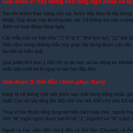
Giai đoạn 2: Xây dựng nền tảng ngữ pháp và t
Sau khi thành thạo bảng chữ cái, bước tiếp theo là xây dự
Nhật). Giai đoạn này thường kéo dài 3-6 tháng tùy vào cường 
điểm và hoạt động hàng ngày.
Các mẫu câu cơ bản như “
です
/
ます
” (thể lịch sự), “
は
” (trợ t
Việc nắm vững những mẫu này giúp xây dựng được các câu đơ
lâu dài và hiệu quả.
Qua phân tích hơn 1.000 hồ sơ du học và lao động tại Idichth
chắc bản chất trợ từ ngay từ bài học đầu tiên.
Giai đoạn 3: Bắt đầu chinh phục Kanji
Kanji là hệ thống chữ viết phức tạp nhất trong tiếng Nhật
nhất. Con số này tăng lên 300 chữ cho N4, 650 chữ cho N3 
Thay vì học thuộc lòng từng nét một cách máy móc, người họ
chữ “
休
” (nghỉ ngơi) được tạo từ bộ “
人
” (người) và “
木
” (cây)
Ngoài ra, học viên nên chú ý đến cả Âm Hán (Onyomi) và Â