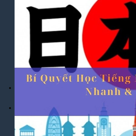
Yêu Cầu
Dịch Thuật Báo Cáo Tài Chính
Dịch Thuật Hợp Đồng Nhanh Chóng
Dịch Thuật Bảng Điểm Học Bạ
Dịch Thuật Giấy Khai Sinh, Hộ Khẩu
Dịch Thuật Đa Ngôn Ngữ
Dịch Thuật Tiếng Anh
Dịch Thuật Tiếng Trung Quốc
Dịch Thuật Tiếng Nhật Bản
Dịch Thuật Tiếng Hàn Quốc
Dịch Thuật Tiếng Pháp
Dịch Thuật Tiếng Đức
Dịch Thuật Tiếng Nga
Dịch Vụ
Dịch Thuật Phim – Phụ Đề Video Clip
Dịch Vụ Hợp Pháp Hóa Lãnh Sự
Blog
Tuyển Dụng
Chia Sẻ Kinh Nghiệm
Góc Tự Học
Mẫu Dịch Thuật