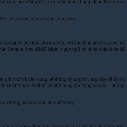
u nhập cao hơn đáng kể so với mặt bằng chung, đồng thời mở ra
% so với mặt bằng chung cùng vị trí.
giúp người học tiếp cận trực tiếp với kho tàng văn hóa này mà
n Samurai hay triết lý Ikigai, ngôn ngữ chính là chìa khóa để
ình ghi nhớ và vận dụng hệ thống ký tự phức tạp này đã được
ính kiên nhẫn, sự tỉ mỉ và khả năng tập trung cao độ – những
au 6 tháng học đều đặn 30 phút/ngày.
a vào các cộng đồng học tập quốc tế sẽ trở nên dễ dàng hơn.