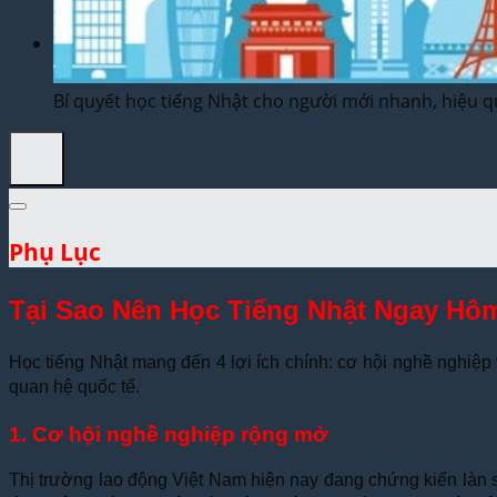
Dịch Thuật Vì Cộng Đồng
Liên Hệ & Thanh toán
Bí quyết học tiếng Nhật cho người mới nhanh, hiệu 
Phụ Lục
Tại Sao Nên Học Tiếng Nhật Ngay Hô
Học tiếng Nhật mang đến 4 lợi ích chính: cơ hội nghề nghiệp 
quan hệ quốc tế.
1. Cơ hội nghề nghiệp rộng mở
Thị trường lao động Việt Nam hiện nay đang chứng kiến làn s