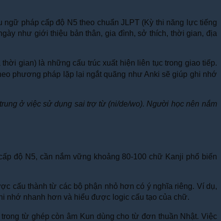
 ngữ pháp cấp độ N5 theo chuẩn JLPT (Kỳ thi năng lực tiếng
y như giới thiệu bản thân, gia đình, sở thích, thời gian, địa
à thời gian) là những cấu trúc xuất hiện liên tục trong giao tiếp.
eo phương pháp lặp lại ngắt quãng như Anki sẽ giúp ghi nhớ
trung ở việc sử dụng sai trợ từ (ni/de/wo). Người học nên nắm
c cấp độ N5, cần nắm vững khoảng 80-100 chữ Kanji phổ biến
c cấu thành từ các bộ phận nhỏ hơn có ý nghĩa riêng. Ví dụ,
hi nhớ nhanh hơn và hiểu được logic cấu tạo của chữ.
trong từ ghép còn âm Kun dùng cho từ đơn thuần Nhật. Việc