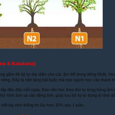
ana & Katakana)
ng gồm 46 ký tự đại diện cho các âm tiết trong tiếng Nhật. 
 riêng. Đây là nền tảng bắt buộc mà mọi người học cần thành th
n tập đều đặn mỗi ngày. Bạn nên học theo thứ tự từng hàng âm (a
hớ hình ảnh và vận động tinh, giúp lưu trữ ký tự trong trí nhớ dà
viết tay nhớ thông tin lâu hơn 30% sau 1 tuần.