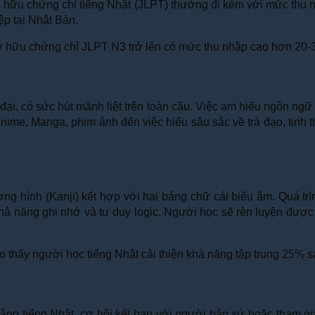
ệc sở hữu chứng chỉ tiếng Nhật (JLPT) thường đi kèm với mức th
iệp tại Nhật Bản.
hữu chứng chỉ JLPT N3 trở lên có mức thu nhập cao hơn 20-30
i, có sức hút mãnh liệt trên toàn cầu. Việc am hiểu ngôn ngữ 
ime, Manga, phim ảnh đến việc hiểu sâu sắc về trà đạo, tinh thầ
ợng hình (Kanji) kết hợp với hai bảng chữ cái biểu âm. Quá tr
hả năng ghi nhớ và tư duy logic. Người học sẽ rèn luyện được t
hấy người học tiếng Nhật cải thiện khả năng tập trung 25% s
bằng tiếng Nhật, cơ hội kết bạn với người bản xứ hoặc tham gi