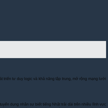
t triển tư duy logic và khả năng tập trung, mở rộng mạng lưới
ển dụng nhân sự biết tiếng Nhật trải dài trên nhiều lĩnh vực