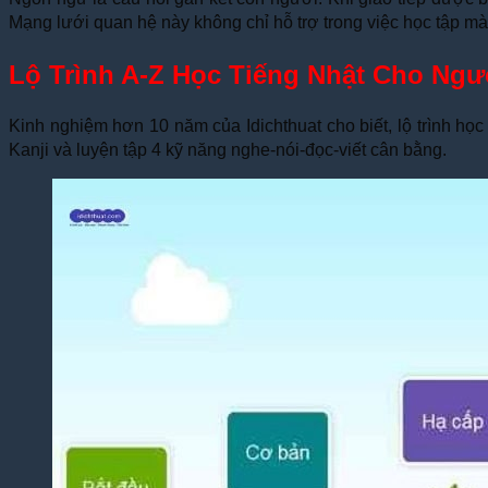
Mạng lưới quan hệ này không chỉ hỗ trợ trong việc học tập m
Lộ Trình A-Z Học Tiếng Nhật Cho Ngư
Kinh nghiệm hơn 10 năm của Idichthuat cho biết, lộ trình h
Kanji và luyện tập 4 kỹ năng nghe-nói-đọc-viết cân bằng.