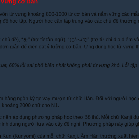
ừ vựng cơ bản
ng vốn từ vựng khoảng 800-1000 từ cơ bản và nắm vững các mẫu
độ học tập. Người học cần tập trung vào các chủ đề thường ngà
ừ chủ đề), “
を
” (trợ từ tân ngữ), “
に
/
へ
/
で
” (trợ từ chỉ địa điểm v
n giản để diễn đạt ý tưởng cơ bản. Ứng dụng học từ vựng th
uat, 68% lỗi sai phổ biến nhất không phải từ vựng khó. Lỗi tập 
, gồm hàng ngàn ký tự vay mượn từ chữ Hán. Đối với người họ
và khoảng 2000 chữ cho N1.
c nên áp dụng phương pháp học theo Bộ thủ. Mỗi chữ Kanji đượ
, hình dung người tựa vào cây để nghỉ. Phương pháp này giúp g
m Kun (Kunyomi) của mỗi chữ Kanji. Âm Hán thường xuất hiện 