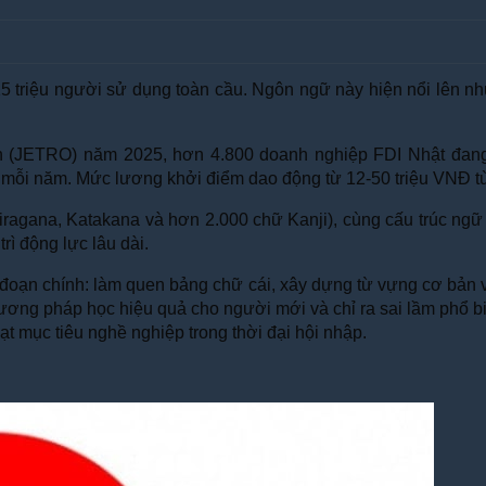
5 triệu người sử dụng toàn cầu. Ngôn ngữ này hiện nổi lên n
(JETRO) năm 2025, hơn 4.800 doanh nghiệp FDI Nhật đang h
ật mỗi năm. Mức lương khởi điểm dao động từ 12-50 triệu VNĐ tù
Hiragana, Katakana và hơn 2.000 chữ Kanji), cùng cấu trúc ngữ
rì động lực lâu dài.
iai đoạn chính: làm quen bảng chữ cái, xây dựng từ vựng cơ bản 
hương pháp học hiệu quả cho người mới và chỉ ra sai lầm phổ b
đạt mục tiêu nghề nghiệp trong thời đại hội nhập.