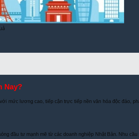
quả
m Nay?
với mức lương cao, tiếp cận trực tiếp nền văn hóa độc đáo, phá
óng đầu tư mạnh mẽ từ các doanh nghiệp Nhật Bản. Nhu cầu tuy