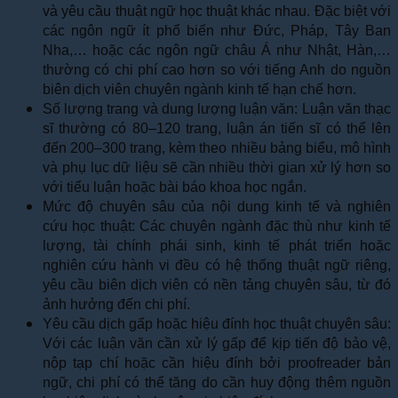
và yêu cầu thuật ngữ học thuật khác nhau.
Đặc biệt với
các ngôn ngữ ít phổ biến như Đức, Pháp, Tây Ban
Nha,… hoặc các ngôn ngữ châu Á như Nhật, Hàn,…
thường có chi phí cao hơn so với tiếng Anh do nguồn
biên dịch viên chuyên ngành kinh tế hạn chế hơn.
Số lượng trang và dung lượng luận văn: Luận văn thạc
sĩ thường có 80–120 trang, luận án tiến sĩ có thể lên
đến 200–300 trang, kèm theo nhiều bảng biểu, mô hình
và phụ lục dữ liệu sẽ cần nhiều thời gian xử lý hơn so
với tiểu luận hoặc bài báo khoa học ngắn.
Mức độ chuyên sâu của nội dung kinh tế và nghiên
cứu học thuật: Các chuyên ngành đặc thù như kinh tế
lượng, tài chính phái sinh, kinh tế phát triển hoặc
nghiên cứu hành vi đều có hệ thống thuật ngữ riêng,
yêu cầu biên dịch viên có nền tảng chuyên sâu, từ đó
ảnh hưởng đến chi phí.
Yêu cầu dịch gấp hoặc hiệu đính học thuật chuyên sâu:
Với các luận văn cần xử lý gấp để kịp tiến độ bảo vệ,
nộp tạp chí hoặc cần hiệu đính bởi proofreader bản
ngữ, chi phí có thể tăng do cần huy động thêm nguồn