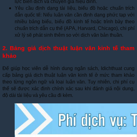
lực biên dịch và chuyên gia hiệu đính.
Yêu cầu định dạng tài liệu, biểu đồ hoặc chuẩn trích
dẫn quốc tế: Nếu luận văn cần định dạng phức tạp với
nhiều bảng biểu, biểu đồ kinh tế hoặc trình bày theo
chuẩn trích dẫn cụ thể (APA, Harvard, Chicago), chi phí
xử lý sẽ phát sinh thêm so với dịch văn bản thuần.
2. Bảng giá dịch thuật luận văn kinh tế tham
khảo
Để giúp học viên dễ hình dung ngân sách, Idichthuat cung
cấp bảng giá dịch thuật luận văn kinh tế ở mức tham khảo
theo từng ngôn ngữ và loại luận văn. Tuy nhiên, chi phí cụ
thể sẽ được xác định chính xác sau khi đánh giá nội dung,
độ dài tài liệu và yêu cầu đi kèm.