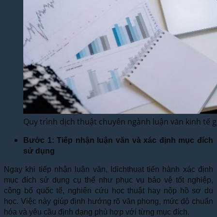
Quy trình dịch thuật chuyên ngành luận văn kinh t
Bước 1: Tiếp nhận luận văn và xác định mục đích
sử dụng
Ngay khi tiếp nhận luận văn, Idichthuat tiến hành xác định
mục đích sử dụng cụ thể như phục vụ bảo vệ tốt nghiệp,
công bố quốc tế, nghiên cứu học thuật hay nộp hồ sơ du
học. Việc này giúp định hướng rõ văn phong, mức độ chuẩn
hóa và yêu cầu định dạng phù hợp với từng mục đích.