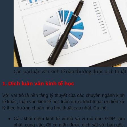
Các loại luận văn kinh tế nào thường được dịch thuật
1. Dịch luận văn kinh tế học
Với vai trò là nền tảng lý thuyết của các chuyên ngành kinh
tế khác, luận văn kinh tế học luôn được Idichthuat ưu tiên xử
lý theo hướng chuẩn hóa học thuật cao nhất. Cụ thể:
Các khái niệm kinh tế vĩ mô và vi mô như GDP, lạm
phát, cung cầu, độ co giãn được dịch sát với bản gốc,