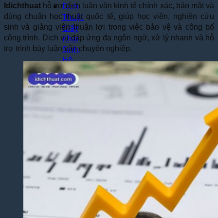
Dịch
Idichthuat
hỗ trợ dịch luận văn kinh tế chính xác, bảo mật và
Thuật
đúng chuẩn học thuật quốc tế, giúp học viên, nghiên cứu
Giấy
sinh và giảng viên thuận lợi trong việc bảo vệ và công bố
Khai
công trình. Dịch vụ đáp ứng đa ngôn ngữ, xử lý nhanh và hỗ
Sinh,
trợ trình bày luận văn chuyên nghiệp.
Hộ
Khẩu
Dịch Thuật
Đa Ngôn
Ngữ
Dịch
Thuật
Tiếng
Anh
Dịch
Thuật
Tiếng
Trung
Quốc
Dịch