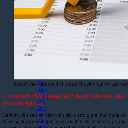
Thuật
Tiếng
Nhật
Bản
Dịch
Thuật
Tiếng
Hàn
Quốc
Dịch
Thuật
Tiếng
Pháp
Dịch
Idichthuat – địa chỉ dịch thuật chuyên ngành luận vă
Thuật
Tiếng
1. Cam kết chất lượng dịch thuật luận văn kinh
Đức
tế tại Idichthuat
Dịch
Thuật
Để luận văn sau khi dịch vẫn giữ được giá trị học thuật và
Tiếng
đáp ứng đúng chuẩn nghiên cứu kinh tế, Idichthuat xây dựng
Nga
quy trình kiểm soát xoay quanh 4 yếu tố cốt lõi: con người –