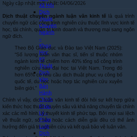
Ngày cập nhật mới nhất: 04/06/2026
Xã Hội
Dịch
Dịch thuật chuyên ngành luận văn kinh tế
là quá trình
Thuật
chuyển ngữ các công trình nghiên cứu thuộc lĩnh vực kinh tế
Chuyên
học, tài chính, quản trị kinh doanh và thương mại sang ngôn
Ngành
ngữ đích.
–
Khoa
Theo Bộ Giáo dục và Đào tạo Việt Nam (2025):
Học
“Số lượng luận văn thạc sĩ, tiến sĩ thuộc nhóm
Kỹ
ngành kinh tế chiếm hơn 40% tổng số công trình
Thuật
nghiên cứu sau đại học tại Việt Nam. Trong đó
Dịch
hơn 65% có nhu cầu dịch thuật phục vụ công bố
Văn
quốc tế, du học hoặc hợp tác nghiên cứu xuyên
Bản
biên giới.”
Hành
Chính
Chính vì vậy, dịch luận văn kinh tế đòi hỏi sự kết hợp giữa
Pháp
kiến thức học thuật chuyên sâu và khả năng chuyển tải chính
Lý –
xác các mô hình, lý thuyết kinh tế phức tạp. Bởi mọi sai lệch
Pháp
về thuật ngữ, số liệu hoặc cách diễn giải đều có thể ảnh
Luật
hưởng đến giá trị nghiên cứu và kết quả bảo vệ luận văn.
Dịch