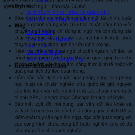
Dịch Vụ
nội dung – thuật ngữ – bảo mật. Cụ thể:
Dịch Thuật Phim – Phụ Đề Video Clip
Biên dịch viên am hiểu lĩnh vực kinh tế, tài chính, quản
Dịch Vụ Hợp Pháp Hóa Lãnh Sự
trị kinh doanh và nghiên cứu học thuật: đảm bảo việc
Blog
chuyển ngữ không chỉ đúng từ ngữ mà còn đúng bản
Tuyển Dụng
chất khoa học, đặc biệt với các mô hình kinh tế phức
Chia Sẻ Kinh Nghiệm
tạp và phương pháp nghiên cứu định lượng.
Góc Tự Học
Kiểm tra chặt chẽ thuật ngữ chuyên ngành, số liệu và
Mẫu Dịch Thuật
nội dung nghiên cứu trước khi bàn giao: giúp hạn chế
Dịch Thuật Vì Cộng Đồng
tối đa sai lệch về khái niệm, công thức kinh tế hoặc kết
Liên Hệ & Thanh toán
quả phân tích dữ liệu quan trọng.
Đảm bảo bản dịch chuẩn ngữ pháp, đúng văn phong
học thuật và chuẩn nghiên cứu quốc tế: giữ nguyên
cấu trúc luận văn gốc và tuân thủ các chuẩn mực quốc
tế như APA, Harvard hoặc Chicago Manual of Style.
Bảo mật tuyệt đối nội dung luận văn, dữ liệu khảo sát
và tài liệu nghiên cứu nội bộ: áp dụng quy trình NDA và
kiểm soát truy cập nghiêm ngặt, đặc biệt quan trọng với
các công trình chưa công bố hoặc nghiên cứu có dữ
liệu nhạy cảm về doanh nghiệp.