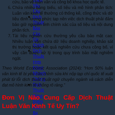
cứu, bảo vệ luận văn và công bố khoa học quốc tế.
Yêu
Chứa nhiều bảng biểu, số liệu và mô hình phân tích:
Cầu
Luận văn kinh tế thường có thống kê, công thức và dữ
Dịch
liệu định lượng phức tạp nên việc dịch thuật phải đảm
Thuật
bảo giữ nguyên tính chính xác của số liệu và nội dung
Báo
phân tích.
Cáo
Tài liệu nghiên cứu thường yêu cầu bảo mật cao:
Tài
Nhiều luận văn chứa dữ liệu doanh nghiệp, khảo sát
Chính
thị trường hoặc kết quả nghiên cứu chưa công bố, vì
Dịch
vậy cần được xử lý trong quy trình bảo mật nghiêm
Thuật
ngặt.
Hợp
Đồng
Theo World Economic Association (2024): “Hơn 50% luận
Nhanh
văn kinh tế bị yêu cầu chỉnh sửa khi nộp tạp chí quốc tế xuất
Chóng
phát từ lỗi dịch thuật thuật ngữ chuyên ngành và cách diễn
Dịch
đạt mô hình kinh tế không rõ ràng.”
Thuật
Bảng
Đơn Vị Nào Cung Cấp Dịch Thuật
Điểm
Luận Văn Kinh Tế Uy Tín?
Học
Bạ