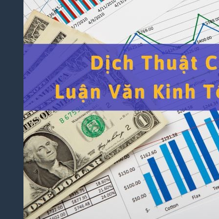
Thuật
Trò
Chơi
Điện
Tử
Dịch
Thuật
Toán
Học
Dịch
Thuật
Xây
Dựng,
Hồ Sơ
Dự
Thầu
Dịch
Thuật
Chuyên
Ngành
Dầu