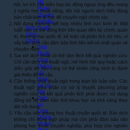
Mỹ
hội, lợi ích cận biên hay tác động ngoại ứng đều mang
Phẩm
ý nghĩa học thuật riêng, đòi hỏi người dịch hiểu đúng
Chuyên
bản chất kinh tế học để chuyển ngữ chính xác.
Nghiệp
Nội dung thường kết hợp nhiều lĩnh vực kinh tế: Một
Dịch Thuật
luận văn có thể đồng thời liên quan đến tài chính, quản
Công
trị, thương mại quốc tế, kế toán và phân tích dữ liệu, vì
Chứng
vậy bản dịch cần đảm bảo tính liên kết và nhất quán về
Dịch
chuyên môn.
Thuật
Sai sót dịch thuật có thể làm lệch kết quả nghiên cứu:
Công
Chỉ cần dịch sai thuật ngữ, mô hình hồi quy hoặc cách
Chứng
diễn giải dữ liệu cũng có thể khiến công trình bị đánh
Lấy
giá thiếu độ tin cậy.
Ngay
Cần thống nhất thuật ngữ trong toàn bộ luận văn: Các
Tại Hà
thuật ngữ giữa phần cơ sở lý thuyết, phương pháp
Nội
nghiên cứu và kết quả phân tích phải được sử dụng
Dịch
đồng bộ để đảm bảo tính khoa học và khả năng theo
Vụ
dõi nội dung.
Công
Yêu cầu văn phong học thuật chuẩn quốc tế: Bản dịch
Chứng
không chỉ đúng ngữ pháp mà còn phải đảm bảo văn
Nhanh
phong học thuật chuyên nghiệp, phù hợp cho nghiên
Theo