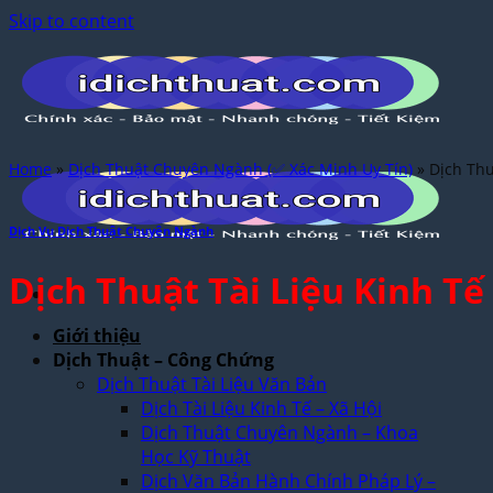
Skip to content
Home
»
Dịch Thuật Chuyên Ngành (✅ Xác Minh Uy Tín)
»
Dịch Thu
Dịch Vụ Dịch Thuật Chuyên Ngành
Dịch Thuật Tài Liệu Kinh T
Giới thiệu
Dịch Thuật – Công Chứng
Dịch Thuật Tài Liệu Văn Bản
Dịch Tài Liệu Kinh Tế – Xã Hội
Dịch Thuật Chuyên Ngành – Khoa
Học Kỹ Thuật
Dịch Văn Bản Hành Chính Pháp Lý –