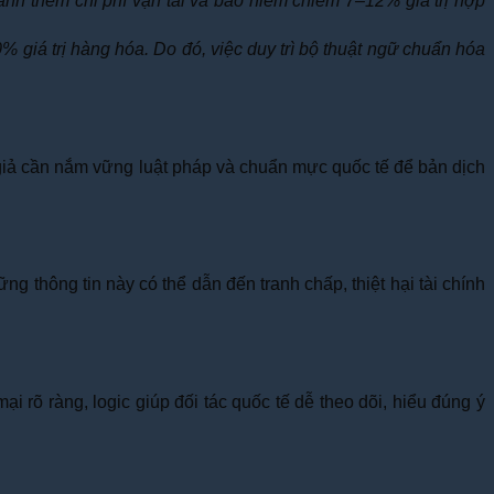
ánh thêm chi phí vận tải và bảo hiểm chiếm 7–12% giá trị hợp
 giá trị hàng hóa. Do đó, việc duy trì bộ thuật ngữ chuẩn hóa
 giả cần nắm vững luật pháp và chuẩn mực quốc tế để bản dịch
g thông tin này có thể dẫn đến tranh chấp, thiệt hại tài chính
 rõ ràng, logic giúp đối tác quốc tế dễ theo dõi, hiểu đúng ý