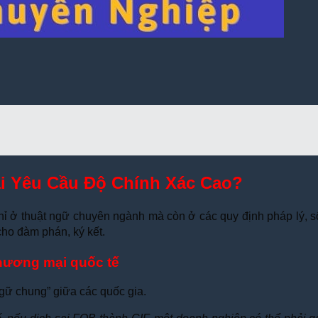
ại Yêu Cầu Độ Chính Xác Cao?
g chỉ ở thuật ngữ chuyên ngành mà còn ở các quy định pháp lý, s
cho đàm phán, ký kết.
thương mại quốc tế
ngữ chung” giữa các quốc gia.