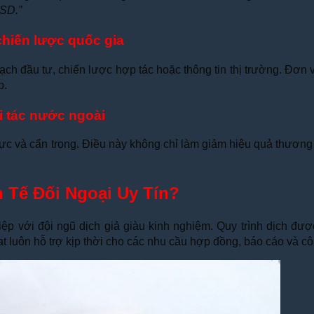
USD.”
chiến lược quốc gia
h đầu tư, chiến lược hợp tác hoặc thông tin thị trường. Đơn vị
p.
i tác nước ngoài
c và cẩn trọng. Điều này không chỉ làm giảm hiệu quả thương 
 Tế Đối Ngoại Uy Tín?
iệp với đội ngũ dịch giả giàu kinh nghiệm. Quy trình dịch đư
at luôn hỗ trợ kịp thời cho các nhu cầu hợp đồng, báo cáo và cô