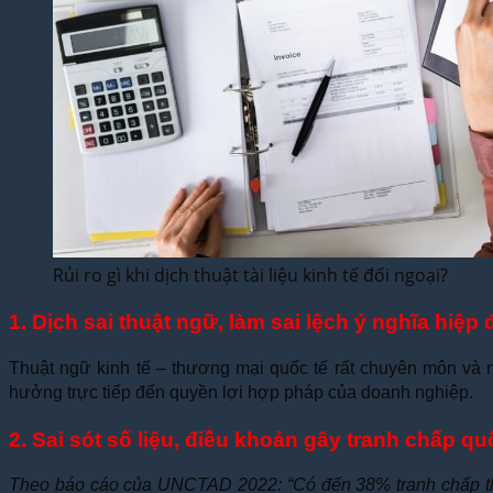
Rủi ro gì khi dịch thuật tài liệu kinh tế đối ngoại?
1. Dịch sai thuật ngữ, làm sai lệch ý nghĩa hiệ
Thuật ngữ kinh tế – thương mại quốc tế rất chuyên môn và m
hưởng trực tiếp đến quyền lợi hợp pháp của doanh nghiệp.
2. Sai sót số liệu, điều khoản gây tranh chấp qu
Theo báo cáo của UNCTAD 2022: “Có đến 38% tranh chấp thươn