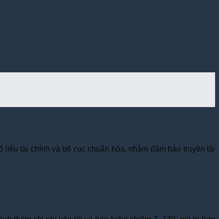
ố liệu tài chính và bố cục chuẩn hóa, nhằm đảm bảo truyền tải