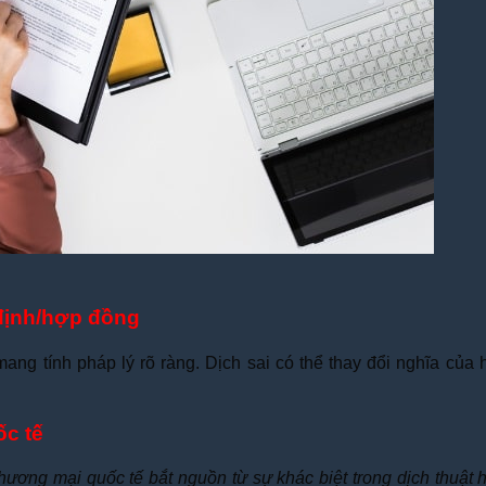
p định/hợp đồng
ang tính pháp lý rõ ràng. Dịch sai có thể thay đổi nghĩa của 
ốc tế
g mại quốc tế bắt nguồn từ sự khác biệt trong dịch thuật hợp