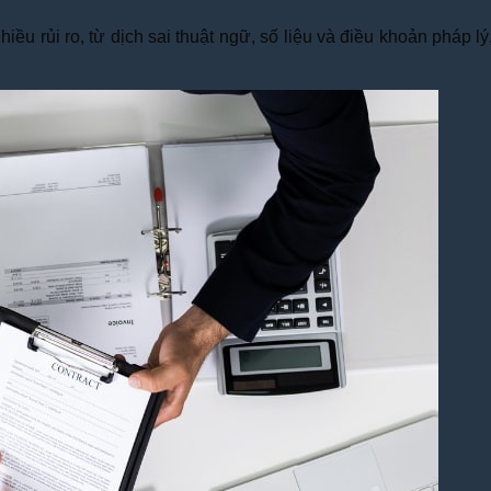
iều rủi ro, từ dịch sai thuật ngữ, số liệu và điều khoản pháp lý