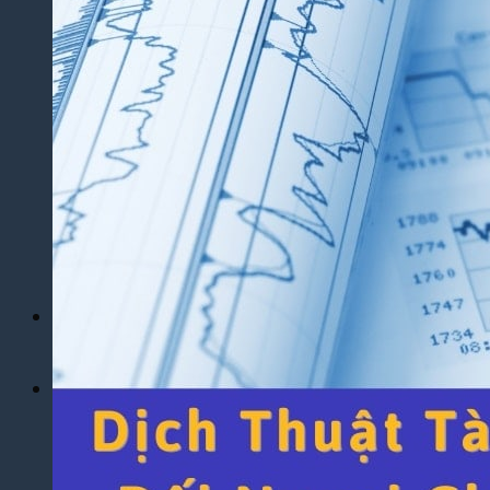
Yêu Cầu
Dịch Thuật Báo Cáo Tài Chính
Dịch Thuật Hợp Đồng Nhanh Chóng
Dịch Thuật Bảng Điểm Học Bạ
Dịch Thuật Giấy Khai Sinh, Hộ Khẩu
Dịch Thuật Đa Ngôn Ngữ
Dịch Thuật Tiếng Anh
Dịch Thuật Tiếng Trung Quốc
Dịch Thuật Tiếng Nhật Bản
Dịch Thuật Tiếng Hàn Quốc
Dịch Thuật Tiếng Pháp
Dịch Thuật Tiếng Đức
Dịch Thuật Tiếng Nga
Dịch Vụ
Dịch Thuật Phim – Phụ Đề Video Clip
Dịch Vụ Hợp Pháp Hóa Lãnh Sự
Blog
Tuyển Dụng
Chia Sẻ Kinh Nghiệm
Góc Tự Học
Mẫu Dịch Thuật