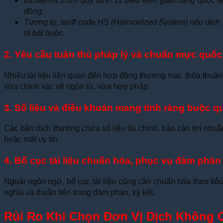
Incoterms 2020 quy định 11 điều kiện giao hàng quốc tế
đồng.
Tương tự, tariff code HS (Harmonized System) nếu dịch v
là bắt buộc.
2. Yêu cầu tuân thủ pháp lý và chuẩn mực quốc
Nhiều tài liệu liên quan đến hợp đồng thương mại, thỏa thuậ
vừa chính xác về ngôn từ, vừa hợp pháp.
3. Số liệu và điều khoản mang tính ràng buộc q
Các bản dịch thường chứa số liệu tài chính, báo cáo lợi nhuận
hoặc mất uy tín.
4. Bố cục tài liệu chuẩn hóa, phục vụ đàm phán 
Ngoài ngôn ngữ, bố cục tài liệu cũng cần chuẩn hóa theo tiêu
nghĩa và thuận tiện trong đàm phán, ký kết.
Rủi Ro Khi Chọn Đơn Vị Dịch Không 