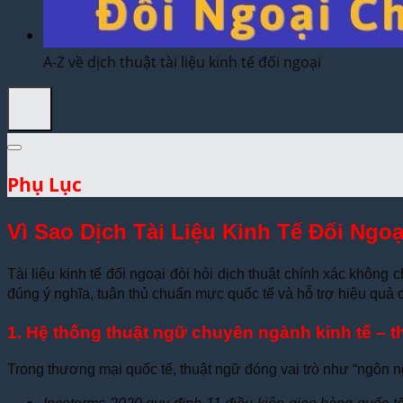
Dịch Thuật Vì Cộng Đồng
Liên Hệ & Thanh toán
A-Z về dịch thuật tài liệu kinh tế đối ngoại
Phụ Lục
Vì Sao Dịch Tài Liệu Kinh Tế Đối Ngo
Tài liệu kinh tế đối ngoại đòi hỏi dịch thuật chính xác khôn
đúng ý nghĩa, tuân thủ chuẩn mực quốc tế và hỗ trợ hiệu quả 
1. Hệ thống thuật ngữ chuyên ngành kinh tế – 
Trong thương mại quốc tế, thuật ngữ đóng vai trò như “ngôn 