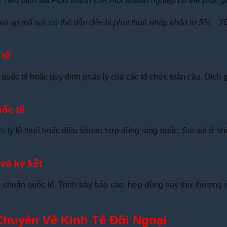
, nếu dịch sai FOB thành CIF, một doanh nghiệp có thể phải g
à áp mã sai, có thể dẫn đến bị phạt thuế nhập khẩu từ 5% – 20%
 tế
n quốc tế hoặc quy định pháp lý của các tổ chức toàn cầu. Dịch
uốc tế
, tỷ lệ thuế hoặc điều khoản hợp đồng ràng buộc. Sai sót ở nhữn
và ký kết
 chuẩn quốc tế. Trình bày báo cáo, hợp đồng hay thư thương mại
Chuyên Về Kinh Tế Đối Ngoại