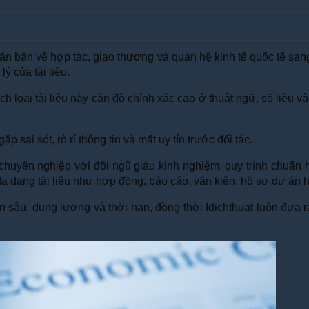
văn bản về hợp tác, giao thương và quan hệ kinh tế quốc tế san
ý của tài liệu.
ch loại tài liệu này cần độ chính xác cao ở thuật ngữ, số liệu 
sai sót, rò rỉ thông tin và mất uy tín trước đối tác.
huyên nghiệp với đội ngũ giàu kinh nghiệm, quy trình chuẩn 
đa dạng tài liệu như hợp đồng, báo cáo, văn kiện, hồ sơ dự án 
yên sâu, dung lượng và thời hạn, đồng thời Idichthuat luôn đưa