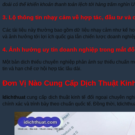
đoái có thể khiến khoản thanh toán lệch tới hàng trăm nghìn 
3. Lộ thông tin nhạy cảm về hợp tác, đầu tư và 
Các tài liệu này thường bao gồm dữ liệu nhạy cảm như kế hoạc
và ảnh hưởng tới lợi ích quốc gia lẫn chiến lược doanh nghiệ
4. Ảnh hưởng uy tín doanh nghiệp trong mắt đố
Một bản dịch thiếu chuyên nghiệp phản ánh sự thiếu chuẩn mự
tin và hạn chế cơ hội hợp tác lâu dài.
Đơn Vị Nào Cung Cấp Dịch Thuật Kinh
Idichthuat
cung cấp dịch thuật kinh tế đối ngoại chuyên ngh
chính xác và trình bày theo chuẩn quốc tế. Đồng thời, Idichthu