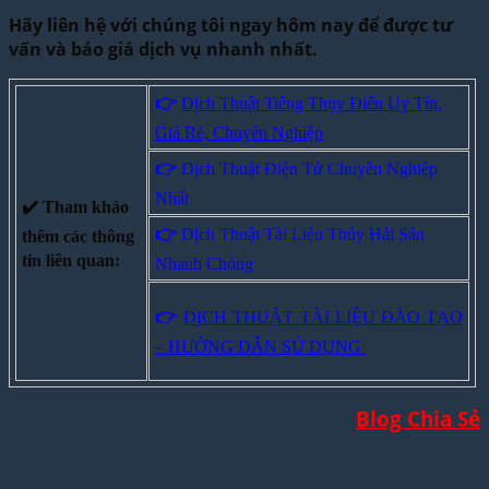
Hãy liên hệ với chúng tôi ngay hôm nay để được tư
vấn và báo giá dịch vụ nhanh nhất.
👉
Dịch Thuật Tiếng Thụy Điển Uy Tín,
Giá Rẻ, Chuyên Nghiệp
👉
Dịch Thuật Điện Tử Chuyên Nghiệp
Nhất
✔️ Tham khảo
👉
Dịch Thuật Tài Liệu Thủy Hải Sản
thêm các thông
tin liên quan:
Nhanh Chóng
👉
DỊCH THUẬT TÀI LIỆU ĐÀO TẠO
– HƯỚNG DẪN SỬ DỤNG
Blog Chia Sẻ