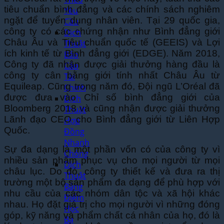
tiêu chuẩn bình đẳng và các chính sách nghiêm
Yêu
ngặt để tuyển dụng nhân viên. Tại 29 quốc gia,
Cầu
công ty có các chứng nhận như Bình đẳng giới
Dịch
Châu Âu và Tiêu chuẩn quốc tế (GEEIS) và Lợi
Thuật
ích kinh tế từ Bình đẳng giới (EDGE). Năm 2018,
Báo
Công ty đã nhận được giải thưởng hàng đầu là
Cáo
công ty cân bằng giới tính nhất Châu Âu từ
Tài
Equileap. Cũng trong năm đó, Đội ngũ L’Oréal đã
Chính
được đưa vào Chỉ số bình đẳng giới của
Dịch
Bloomberg 2018 và cũng nhận được giải thưởng
Thuật
Lãnh đạo CEO cho Bình đẳng giới từ Liên Hợp
Hợp
Quốc.
Đồng
Nhanh
Sự đa dạng là một phần vốn có của công ty vì
Chóng
nhiều sản phẩm phục vụ cho mọi người từ mọi
Dịch
châu lục. Do đó, công ty thiết kế và đưa ra thị
Thuật
trường một bộ sản phẩm đa dạng để phù hợp với
Bảng
nhu cầu của các nhóm dân tộc và xã hội khác
Điểm
nhau. Họ đặt giá trị cho mọi người vì những đóng
Học
góp, kỹ năng và phẩm chất cá nhân của họ, đó là
Bạ