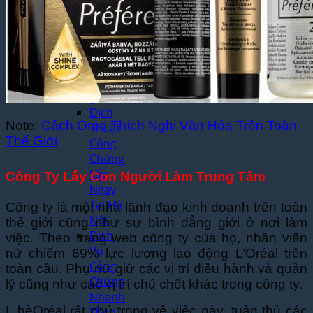
Mỹ
Phẩm
Chuyên
Nghiệp
Dịch Thuật
Công
Chứng
Dịch
Note:
Cách Oreo Thích Nghi Văn Hóa Trên Toàn
Thuật
Thế Giới
Công
Chứng
Lấy
Công Ty Lấy Con Người Làm Trung Tâm
Ngay
Tại Hà
Công ty là một nhà lãnh đạo kinh doanh trên toàn
Nội
thế giới cũng như sự bình đẳng giới ở nơi làm
Dịch
việc. Theo trang web công ty của họ, nhân viên
Vụ
nữ chiếm 69% lực lượng lao động L’Oréal trên
Công
toàn cầu. Phụ nữ giữ các vị trí điều hành và quản
Chứng
lý cũng như các vị trí chủ chốt khác trong công ty.
Nhanh
L hèOréal rất chú trọng về việc này, tuân thủ các
Theo