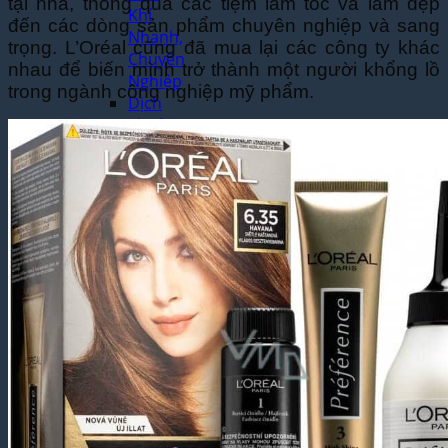
tại nhà, thông qua các tiệm làm tóc và làm đẹp
Khí
đến các dòng sản phẩm chuyên nghiệp và sang
Nhanh,
trọng. L’Oréal cũng đã mua lại các công ty khác
Chuyên
nhau để biến mình trở thành một người khổng lồ
Nghiệp
trong ngành công nghiệp mỹ phẩm.
Dịch
Thuật
Chuyên
Ngành
Công
Nghệ
Thông
Tin Uy
Tín,
Chuẩn
Thuật
Ngữ
Dịch
Thuật
Chuyên
Ngành