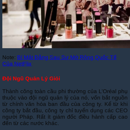
Note:
Bí Mật Đằng Sau Sự Mở Rộng Quốc Tế
Của NetFlix
Đội Ngũ Quản Lý Giỏi
Thành công toàn cầu phi thường của L’Oréal phụ
thuộc vào đội ngũ quản lý của nó, vốn bắt nguồn
từ chính văn hóa ban đầu của công ty. Kể từ khi
công ty bắt đầu, công ty chỉ tuyển dụng các CEO
người Pháp. Rất ít giám đốc điều hành cấp cao
đến từ các nước khác.