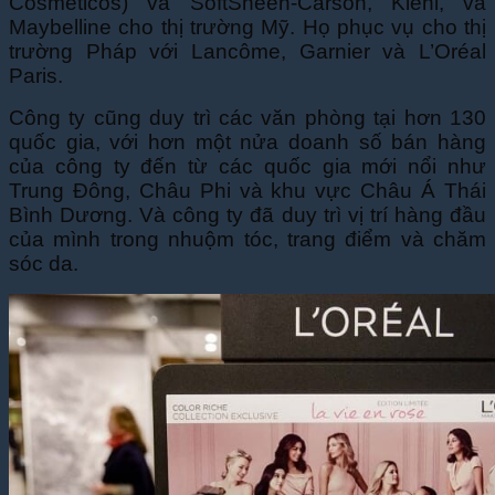
Cosméticos) và SoftSheen-Carson, Kiehl, và
Maybelline cho thị trường Mỹ. Họ phục vụ cho thị
trường Pháp với Lancôme, Garnier và L’Oréal
Paris.
Công ty cũng duy trì các văn phòng tại hơn 130
quốc gia, với hơn một nửa doanh số bán hàng
của công ty đến từ các quốc gia mới nổi như
Trung Đông, Châu Phi và khu vực Châu Á Thái
Bình Dương. Và công ty đã duy trì vị trí hàng đầu
của mình trong nhuộm tóc, trang điểm và chăm
sóc da.