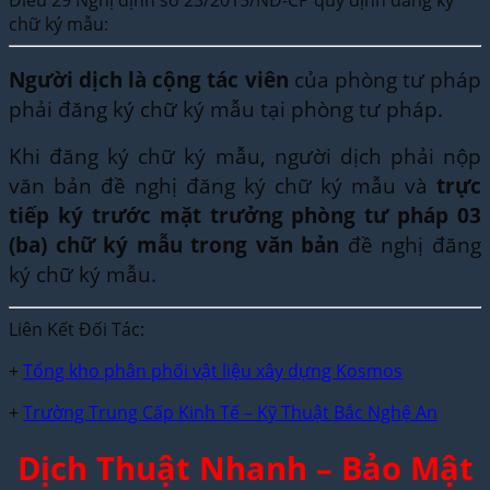
Điều 29 Nghị định số 23/2015/NĐ-CP quy định đăng ký
chữ ký mẫu:
Người dịch là cộng tác viên
của phòng tư pháp
phải đăng ký chữ ký mẫu tại phòng tư pháp.
Khi đăng ký chữ ký mẫu, người dịch phải nộp
văn bản đề nghị đăng ký chữ ký mẫu và
trực
tiếp ký trước mặt trưởng phòng tư pháp 03
(ba) chữ ký mẫu trong văn bản
đề nghị đăng
ký chữ ký mẫu.
Liên Kết Đối Tác:
+
Tổng kho phân phối vật liệu xây dựng Kosmos
+
Trường Trung Cấp Kinh Tế – Kỹ Thuật Bắc Nghệ An
Dịch Thuật Nhanh – Bảo Mật