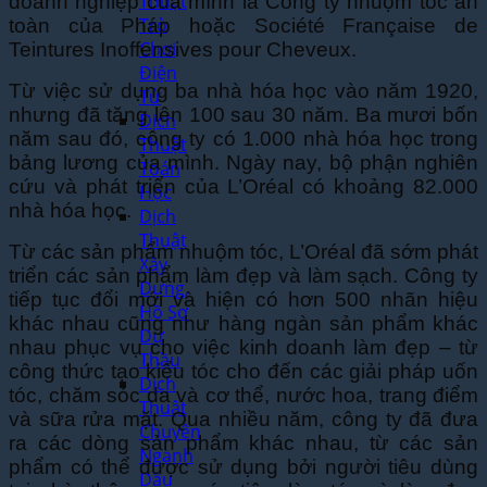
Thuật
doanh nghiệp của mình là Công ty nhuộm tóc an
Trò
toàn của Pháp hoặc Société Française de
Chơi
Teintures Inoffensives pour Cheveux.
Điện
Từ việc sử dụng ba nhà hóa học vào năm 1920,
Tử
nhưng đã tăng lên 100 sau 30 năm. Ba mươi bốn
Dịch
năm sau đó, công ty có 1.000 nhà hóa học trong
Thuật
bảng lương của mình. Ngày nay, bộ phận nghiên
Toán
cứu và phát triển của L’Oréal có khoảng 82.000
Học
nhà hóa học.
Dịch
Thuật
Từ các sản phẩm nhuộm tóc, L’Oréal đã sớm phát
Xây
triển các sản phẩm làm đẹp và làm sạch. Công ty
Dựng,
tiếp tục đổi mới và hiện có hơn 500 nhãn hiệu
Hồ Sơ
khác nhau cũng như hàng ngàn sản phẩm khác
Dự
nhau phục vụ cho việc kinh doanh làm đẹp – từ
Thầu
công thức tạo kiểu tóc cho đến các giải pháp uốn
Dịch
tóc, chăm sóc da và cơ thể, nước hoa, trang điểm
Thuật
và sữa rửa mặt. Qua nhiều năm, công ty đã đưa
Chuyên
ra các dòng sản phẩm khác nhau, từ các sản
Ngành
phẩm có thể được sử dụng bởi người tiêu dùng
Dầu