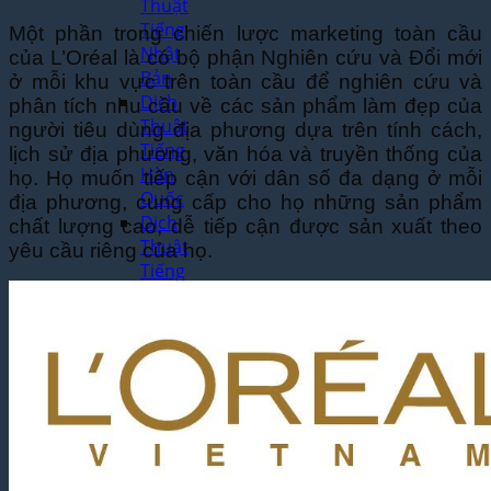
Thuật
Tiếng
Một phần trong chiến lược marketing toàn cầu
Nhật
của L’Oréal là có bộ phận Nghiên cứu và Đổi mới
Bản
ở mỗi khu vực trên toàn cầu để nghiên cứu và
Dịch
phân tích nhu cầu về các sản phẩm làm đẹp của
Thuật
người tiêu dùng địa phương dựa trên tính cách,
Tiếng
lịch sử địa phương, văn hóa và truyền thống của
Hàn
họ. Họ muốn tiếp cận với dân số đa dạng ở mỗi
Quốc
địa phương, cung cấp cho họ những sản phẩm
Dịch
chất lượng cao, dễ tiếp cận được sản xuất theo
Thuật
yêu cầu riêng của họ.
Tiếng
Pháp
Dịch
Thuật
Tiếng
Đức
Dịch
Thuật
Tiếng
Nga