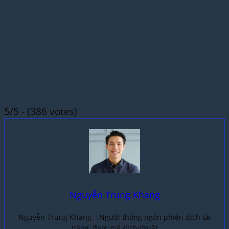
5/5 - (386 votes)
Nguyễn Trung Khang
Nguyễn Trung Khang – Người thông ngôn phiên dịch tài
năng, đam mê dịch thuật