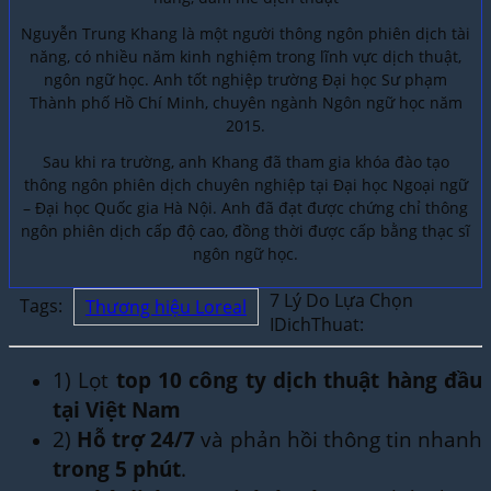
Nguyễn Trung Khang là một người thông ngôn phiên dịch tài
năng, có nhiều năm kinh nghiệm trong lĩnh vực dịch thuật,
ngôn ngữ học. Anh tốt nghiệp trường Đại học Sư phạm
Thành phố Hồ Chí Minh, chuyên ngành Ngôn ngữ học năm
2015.
Sau khi ra trường, anh Khang đã tham gia khóa đào tạo
thông ngôn phiên dịch chuyên nghiệp tại Đại học Ngoại ngữ
– Đại học Quốc gia Hà Nội. Anh đã đạt được chứng chỉ thông
ngôn phiên dịch cấp độ cao, đồng thời được cấp bằng thạc sĩ
ngôn ngữ học.
7 Lý Do Lựa Chọn
Tags:
Thương hiệu Loreal
IDichThuat:
1) Lọt
top 10 công ty dịch thuật hàng đầu
tại Việt Nam
2)
Hỗ trợ 24/7
và phản hồi thông tin nhanh
trong 5 phút
.