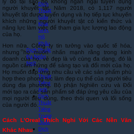
lý do tại sao họ không ngần ngại tuyển dụng
Dịch
người khuyết tật. Năm 2018, có 1,117 người
Thuật
khuyết tật được tuyển dụng và họ tiếp tục khuyến
Giấy
khích những người khuyết tật có kiến thức và
Khai
năng lực làm việc để tham gia lực lượng lao động
Sinh,
của họ.
Hộ
Khẩu
Hơn nữa, Công ty tin tưởng vào quốc tế hóa,
Dịch Thuật
nhưng họ muốn nhấn mạnh rằng trong kinh
Đa Ngôn
doanh của họ, vẻ đẹp là vô cùng đa dạng, đó là
Ngữ
nguồn cảm hứng để sáng tạo và đổi mới của họ.
Dịch
Họ muốn đáp ứng nhu cầu về các sản phẩm phù
Thuật
hợp theo phong tục làm đẹp cụ thể của người tiêu
Tiếng
dùng địa phương. Bộ phận Nghiên cứu và Đổi
Anh
mới tạo ra các sản phẩm sẽ đáp ứng yêu cầu của
Dịch
mọi người tiêu dùng, theo thói quen và lối sống
Thuật
của người đó.
Tiếng
Trung
Cách L’Oreal Thích Nghi Với Các Nền Văn
Quốc
Dịch
Khác Nhau