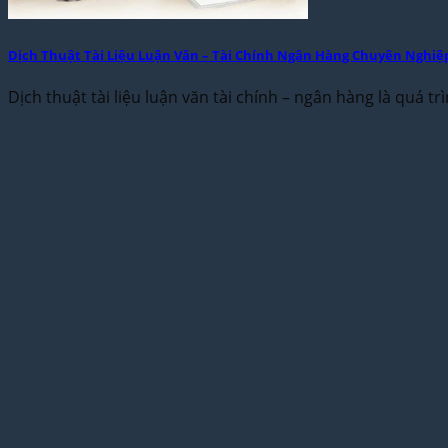
Dịch Thuật Tài Liệu Luận Văn – Tài Chính Ngân Hàng Chuyên Nghiệ
Dịch thuật tài liệu luận văn tài chính – ngân hàng là quá trì