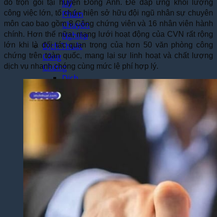
đỏ trọn gói tại huyện Đông Anh. Để đáp ứng khối lượng
Mỹ
công việc lớn, tổ chức hiện sở hữu đội ngũ nhân sự chuyên
Phẩm
môn cao bao gồm 8 Công chứng viên và 16 nhân viên hành
Chuyên
chính. Hơn thế nữa, mạng lưới hoạt động của CVN rất rộng
Nghiệp
lớn khi là đối tác quan trọng của hơn 50 văn phòng công
Dịch Thuật
chứng trên toàn quốc, mang lại sự linh hoạt và chất lượng
Công
dịch vụ nhanh chóng cùng mức lệ phí hợp lý.
Chứng
Dịch
Thuật
Công
Chứng
Lấy
Ngay
Tại Hà
Nội
Dịch
Vụ
Công
Chứng
Nhanh
Theo