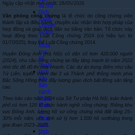
Ngày cập nhật mới nhất: 28/05/2026
Xã Hội
Dịch
Văn phòng công chứng
là tổ chức do công chứng viên
Thuật
thành lập và điều hành, chuyên xác nhận tính hợp pháp của
Chuyên
hợp đồng và giao dịch dân sự bằng văn bản. Tổ chức này
Ngành
hoạt động theo Luật Công chứng 2024 (có hiệu lực từ
–
01/7/2025), thay thế Luật Công chứng 2014.
Khoa
Học
Huyện Đông Anh (Hà Nội) có dân số hơn 420.000 người
Kỹ
(2024), nhu cầu công chứng tại đây tăng mạnh từ năm 2022
Thuật
nhờ tốc độ đô thị hóa nhanh. Các dự án trọng điểm như cầu
Dịch
Tứ Liên, tuyến Vành đai 3 và Thành phố thông minh phía
Văn
Bắc Sông Hồng thúc đẩy lượng giao dịch bất động sản tăng
Bản
cao.
Hành
Chính
Theo báo cáo năm 2024 của Sở Tư pháp Hà Nội, toàn thành
Pháp
phố có hơn 120 tổ chức hành nghề công chứng. Riêng khu
Lý –
vực Đông Anh, lượng hồ sơ công chứng nhà đất tăng 25–
Pháp
30% mỗi năm, ước tính xử lý hơn 1.500 hồ sơ/tháng trong
Luật
giai đoạn 2023–2025.
Dịch