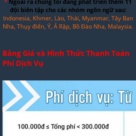
*
Ngoài ra chúng tôi đang phát triển thêm 11
đội biên tập cho các nhóm ngôn ngữ sau:
Indonesia, Khmer, Lào, Thái, Myanmar, Tây Ban
Nha, Thụy điển, Ý, Ả Rập, Bồ Đào Nha, Malaysia.
Bảng Giá và Hình Thức Thanh Toán
Phí Dịch Vụ