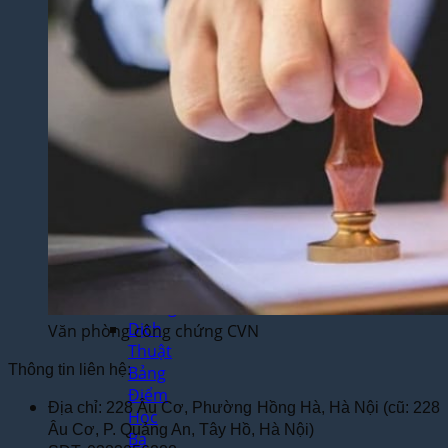
Yêu
Cầu
Dịch
Thuật
Báo
Cáo
Tài
Chính
Dịch
Thuật
Hợp
Đồng
Nhanh
Chóng
Dịch
Văn phòng công chứng CVN
Thuật
Thông tin liên hệ:
Bảng
Điểm
Địa chỉ: 228 Âu Cơ, Phường Hồng Hà, Hà Nội (cũ: 228
Học
Âu Cơ, P. Quảng An, Tây Hồ, Hà Nội)
Bạ