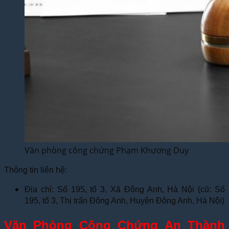
Văn phòng công chứng Phạm Khương Duy
Thông tin liên hệ:
Địa chỉ: Số 195, tổ 3, Xã Đông Anh, Hà Nội (cũ: Số
195, tổ 3, Thị trấn Đông Anh, Huyện Đông Anh, Hà Nội)
Văn Phòng Công Chứng An Thành