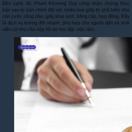
Bên cạnh đó, Phạm Khương Duy cũng nhận chứng thực
bản sao từ bản chính đối với nhiều loại giấy tờ phổ biến như
căn cước công dân, giấy khai sinh, bằng cấp, hợp đồng. Đây
là dịch vụ tương đối nhanh, phù hợp cho người dân và sinh
viên có nhu cầu nộp hồ sơ học tập, việc làm.