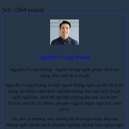
5/5 - (564 votes)
Nguyễn Trung Khang
Nguyễn Trung Khang – Người thông ngôn phiên dịch tài
năng, đam mê dịch thuật
Nguyễn Trung Khang là một người thông ngôn phiên dịch tài
năng, có nhiều năm kinh nghiệm trong lĩnh vực dịch thuật,
ngôn ngữ học. Anh tốt nghiệp trường Đại học Sư phạm
Thành phố Hồ Chí Minh, chuyên ngành Ngôn ngữ học năm
2015.
Sau khi ra trường, anh Khang đã tham gia khóa đào tạo
thông ngôn phiên dịch chuyên nghiệp tại Đại học Ngoại ngữ