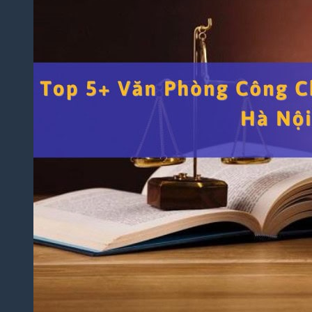
Thuật
Trò
Chơi
Điện
Tử
Dịch
Thuật
Toán
Học
Dịch
Thuật
Xây
Dựng,
Hồ Sơ
Dự
Thầu
Dịch
Thuật
Chuyên
Ngành
Dầu