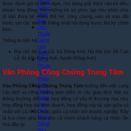
Thuật
được đánh giá là điềm đạm, chú trọng giải thích cặn kẽ điều
Tiếng
khoản hợp đồng. Với những hồ sơ phức tạp như phân chia
Nhật
di sản thừa kế nhiều thế hệ, công chứng viên sẽ trao đổi
Bản
trước với các bên để thống nhất nội dung trước khi ký chính
Dịch
thức.
Thuật
Tiếng
Thông tin liên hệ:
Hàn
Địa chỉ: 68 Cao Lỗ, Xã Đông Anh, Hà Nội (cũ: 68 Cao
Quốc
Lỗ, thị trấn Đông Anh, huyện Đông Anh)
Dịch
Thuật
Văn Phòng Công Chứng Trung Tâm
Tiếng
Pháp
Dịch
Văn Phòng Công Chứng Trung Tâm
hướng đến việc cung
Thuật
cấp dịch vụ công chứng toàn diện, từ các giao dịch dân sự
Tiếng
thông thường đến các hợp đồng có yếu tố thương mại như
Đức
hợp đồng hợp tác kinh doanh, hợp đồng vay tài sản giữa cá
Dịch
nhân với cá nhân hoặc giữa cá nhân với doanh nghiệp. Đây
Thuật
là lựa chọn phù hợp cho cả nhóm khách hàng cá nhân lẫn
Tiếng
nhà đầu tư.
Nga