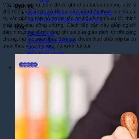
Một trong những điểm được ghi nhận tại văn phòng này là
Dịch Vụ
khả năng xử lý các bộ hồ sơ có nhiều bên tham gia. Ngoài
Dịch Thuật Phim – Phụ Đề Video Clip
ra, văn phòng còn hỗ trợ tư vấn sơ bộ về nghĩa vụ tài chính
Dịch Vụ Hợp Pháp Hóa Lãnh Sự
phát sinh sau công chứng. Cách tiếp cận này giúp người
Blog
dân hình dung được tổng chi phí của giao dịch, từ phí công
Tuyển Dụng
chứng, thù lao soạn thảo đến các khoản thuế phải nộp tại cơ
Chia Sẻ Kinh Nghiệm
quan thuế và văn phòng đăng ký đất đai.
Góc Tự Học
Mẫu Dịch Thuật
Dịch Thuật Vì Cộng Đồng
Liên Hệ & Thanh toán