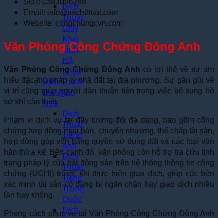
SĐT: 0383056288
Dịch
Email: info@idichthuat.com
Thuật
Website: congchungcvn.com
Giấy
Khai
Văn Phòng Công Chứng Đông Anh
Sinh,
Hộ
Văn Phòng Công Chứng Đông Anh
có lợi thế về sự am
Khẩu
hiểu đặc thù pháp lý nhà đất tại địa phương. Sự gần gũi về
Dịch Thuật
vị trí cũng giúp người dân thuận tiện trong việc bổ sung hồ
Đa Ngôn
sơ khi cần thiết.
Ngữ
Dịch
Phạm vi dịch vụ tại đây tương đối đa dạng, bao gồm công
Thuật
chứng hợp đồng mua bán, chuyển nhượng, thế chấp tài sản,
Tiếng
hợp đồng góp vốn bằng quyền sử dụng đất và các loại văn
Anh
bản thừa kế. Bên cạnh đó, văn phòng còn hỗ trợ tra cứu tình
Dịch
trạng pháp lý của bất động sản trên hệ thống thông tin công
Thuật
chứng (UCHI) trước khi thực hiện giao dịch, giúp các bên
Tiếng
xác minh tài sản có đang bị ngăn chặn hay giao dịch nhiều
Trung
lần hay không.
Quốc
Dịch
Phong cách phục vụ tại Văn Phòng Công Chứng Đông Anh