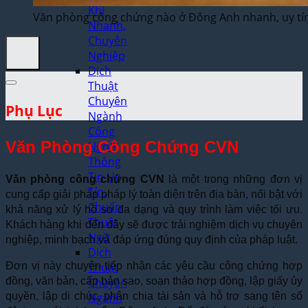
Khí
Văn phòng công chứng nào ở Đông Anh nhanh, uy tí
Nhanh,
Chuyên
Nghiệp
Dịch
Thuật
Chuyên
Phụ Lục
Ngành
Công
Văn Phòng Công Chứng CVN
Nghệ
Thông
Tin Uy
Văn phòng công chứng CVN
là một trong những đơn vị
Tín,
cung cấp giải pháp pháp lý toàn diện trên địa bàn, nổi bật với
Chuẩn
khả năng xử lý hồ sơ đa dạng và quy trình làm việc tối ưu.
Thuật
Khách hàng khi đến đây sẽ được trải nghiệm dịch vụ chuyên
Ngữ
nghiệp, minh bạch và đáp ứng đúng quy định của pháp luật.
Dịch
Đơn vị này chuyên tiếp nhận các yêu cầu công chứng hợp
Thuật
đồng, văn bản, cấp bản sao, soạn thảo hợp đồng, lập giấy ủy
Chuyên
quyền, lập di chúc, phân chia tài sản và hỗ trợ sang tên sổ
Ngành