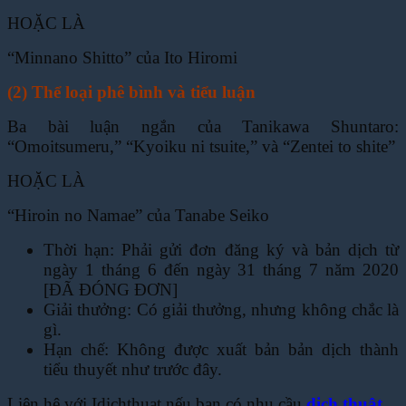
HOẶC LÀ
“Minnano Shitto” của Ito Hiromi
(2) Thể loại phê bình và tiểu luận
Ba bài luận ngắn của Tanikawa Shuntaro:
“Omoitsumeru,” “Kyoiku ni tsuite,” và “Zentei to shite”
HOẶC LÀ
“Hiroin no Namae” của Tanabe Seiko
Thời hạn: Phải gửi đơn đăng ký và bản dịch từ
ngày 1 tháng 6 đến ngày 31 tháng 7 năm 2020
[ĐÃ ĐÓNG ĐƠN]
Giải thưởng: Có giải thưởng, nhưng không chắc là
gì.
Hạn chế: Không được xuất bản bản dịch thành
tiểu thuyết như trước đây.
Liên hệ với Idichthuat nếu bạn có nhu cầu
dịch thuật