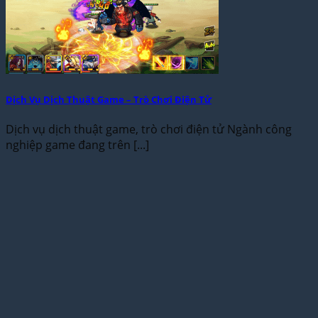
Dịch Vụ Dịch Thuật Game – Trò Chơi Điện Tử
Dịch vụ dịch thuật game, trò chơi điện tử Ngành công
nghiệp game đang trên [...]