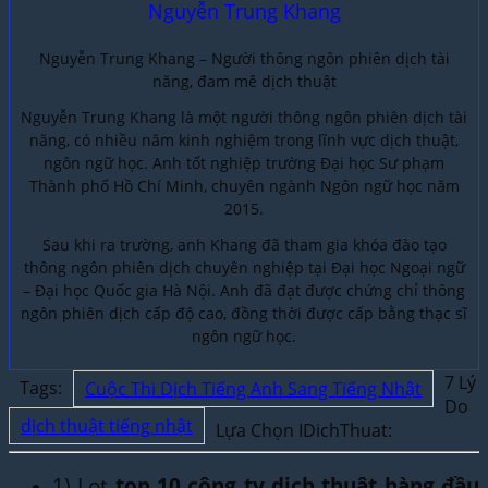
Nguyễn Trung Khang
Nguyễn Trung Khang – Người thông ngôn phiên dịch tài
năng, đam mê dịch thuật
Nguyễn Trung Khang là một người thông ngôn phiên dịch tài
năng, có nhiều năm kinh nghiệm trong lĩnh vực dịch thuật,
ngôn ngữ học. Anh tốt nghiệp trường Đại học Sư phạm
Thành phố Hồ Chí Minh, chuyên ngành Ngôn ngữ học năm
2015.
Sau khi ra trường, anh Khang đã tham gia khóa đào tạo
thông ngôn phiên dịch chuyên nghiệp tại Đại học Ngoại ngữ
– Đại học Quốc gia Hà Nội. Anh đã đạt được chứng chỉ thông
ngôn phiên dịch cấp độ cao, đồng thời được cấp bằng thạc sĩ
ngôn ngữ học.
7 Lý
Tags:
Cuộc Thi Dịch Tiếng Anh Sang Tiếng Nhật
Do
dịch thuật tiếng nhật
Lựa Chọn IDichThuat:
1) Lọt
top 10 công ty dịch thuật hàng đầu