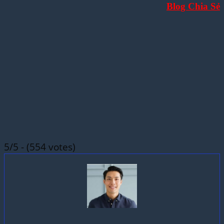
Blog Chia Sẻ
5/5 - (554 votes)