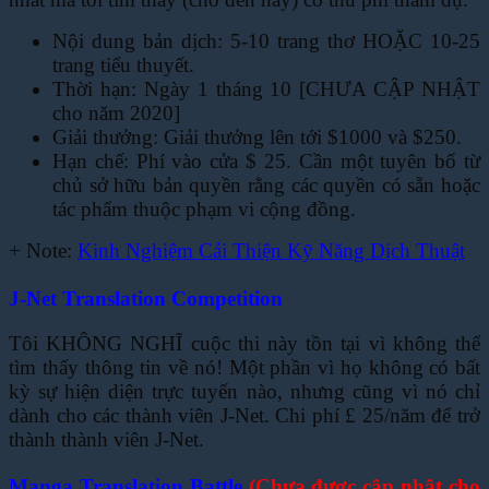
Nội dung bản dịch: 5-10 trang thơ HOẶC 10-25
trang tiểu thuyết.
Thời hạn: Ngày 1 tháng 10 [CHƯA CẬP NHẬT
cho năm 2020]
Giải thưởng: Giải thưởng lên tới $1000 và $250.
Hạn chế: Phí vào cửa $ 25. Cần một tuyên bố từ
chủ sở hữu bản quyền rằng các quyền có sẵn hoặc
tác phẩm thuộc phạm vi cộng đồng.
+ Note:
Kinh Nghiệm Cải Thiện Kỹ Năng Dịch Thuật
J-Net Translation Competition
Tôi KHÔNG NGHĨ cuộc thi này tồn tại vì không thể
tìm thấy thông tin về nó! Một phần vì họ không có bất
kỳ sự hiện diện trực tuyến nào, nhưng cũng vì nó chỉ
dành cho các thành viên J-Net.
Chi phí £ 25/năm để trở
thành thành viên J-Net.
Manga Translation Battle
(Chưa được cập nhật cho