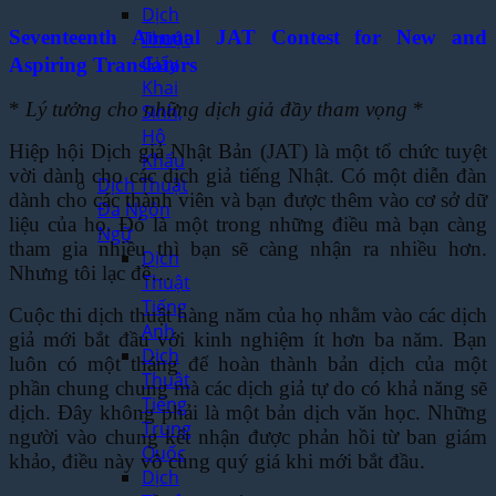
Dịch
Seventeenth Annual JAT Contest for New and
Thuật
Giấy
Aspiring Translators
Khai
*
Lý tưởng cho những dịch giả đầy tham vọng
*
Sinh,
Hộ
Hiệp hội Dịch giả Nhật Bản (JAT) là một tổ chức tuyệt
Khẩu
vời dành cho các dịch giả tiếng Nhật. Có một diễn đàn
Dịch Thuật
dành cho các thành viên và bạn được thêm vào cơ sở dữ
Đa Ngôn
liệu của họ. Đó là một trong những điều mà bạn càng
Ngữ
tham gia nhiều thì bạn sẽ càng nhận ra nhiều hơn.
Dịch
Nhưng tôi lạc đề…
Thuật
Tiếng
Cuộc thi dịch thuật hàng năm của họ nhằm vào các dịch
Anh
giả mới bắt đầu với kinh nghiệm ít hơn ba năm. Bạn
Dịch
luôn có một tháng để hoàn thành bản dịch của một
Thuật
phần chung chung mà các dịch giả tự do có khả năng sẽ
Tiếng
dịch. Đây không phải là một bản dịch văn học. Những
Trung
người vào chung kết nhận được phản hồi từ ban giám
Quốc
khảo, điều này vô cùng quý giá khi mới bắt đầu.
Dịch