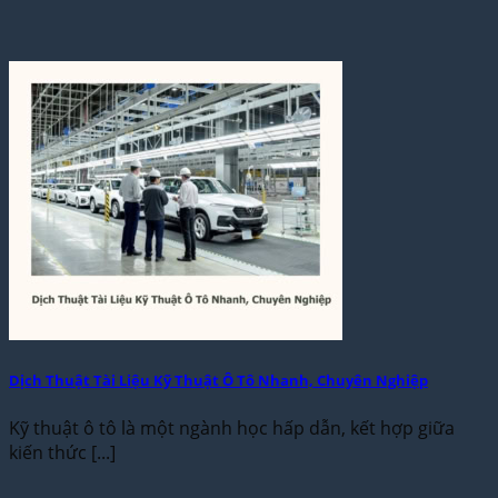
Dịch Thuật Tài Liệu Kỹ Thuật Ô Tô Nhanh, Chuyên Nghiệp
Kỹ thuật ô tô là một ngành học hấp dẫn, kết hợp giữa
kiến thức [...]