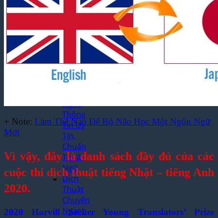
Khí
Nhanh,
Chuyên
Nghiệp
Dịch
Thuật
Chuyên
Ngành
Công
Nghệ
Thông
+ Note:
Làm Thế Nào Để Bộ Não Học Một Ngôn Ngữ
Tin Uy
Mới
Tín,
Chuẩn
Vì vậy, đây là danh sách đầy đủ của các
Thuật
Ngữ
cuộc thi dịch thuật tiếng Nhật – tiếng Anh
Dịch
2020.
Thuật
Chuyên
Ngành
2020 Harvill Secker Young Translators’ Prize