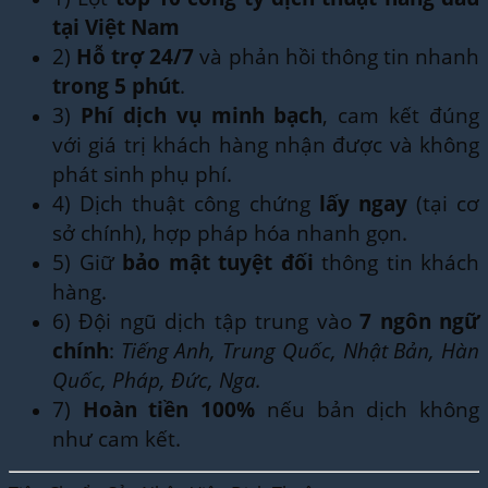
tại Việt Nam
2)
Hỗ trợ 24/7
và phản hồi thông tin nhanh
trong 5 phút
.
3)
Phí dịch vụ minh bạch
, cam kết đúng
với giá trị khách hàng nhận được và không
phát sinh phụ phí.
4) Dịch thuật công chứng
lấy ngay
(tại cơ
sở chính), hợp pháp hóa nhanh gọn.
5) Giữ
bảo mật tuyệt đối
thông tin khách
hàng.
6) Đội ngũ dịch tập trung vào
7 ngôn ngữ
chính
:
Tiếng Anh, Trung Quốc, Nhật Bản, Hàn
Quốc, Pháp, Đức, Nga.
7)
Hoàn tiền 100%
nếu bản dịch không
như cam kết.