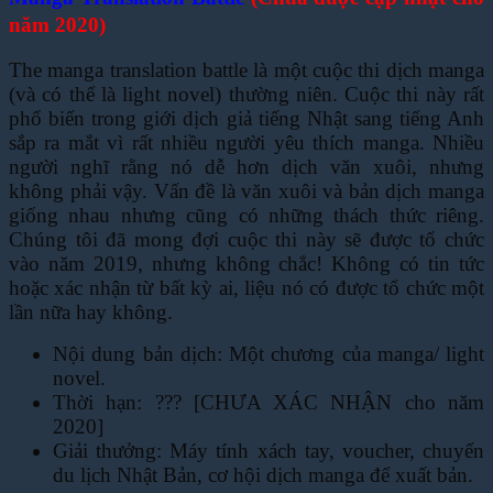
năm 2020)
The manga translation battle là một cuộc thi dịch manga
(và có thể là light novel) thường niên.
Cuộc thi này rất
phổ biến trong giới dịch giả tiếng Nhật sang tiếng Anh
sắp ra mắt vì rất nhiều người yêu thích manga.
Nhiều
người nghĩ rằng nó dễ hơn dịch văn xuôi, nhưng
không phải vậy. Vấn đề là văn xuôi và bản dịch manga
giống nhau nhưng cũng có những thách thức riêng.
Chúng tôi đã mong đợi cuộc thi này sẽ được tổ chức
vào năm 2019, nhưng không chắc!
Không có tin tức
hoặc xác nhận từ bất kỳ ai, liệu nó có được tổ chức một
lần nữa hay không.
Nội dung bản dịch: Một chương của manga/ light
novel.
Thời hạn: ??? [CHƯA XÁC NHẬN cho năm
2020]
Giải thưởng: Máy tính xách tay, voucher, chuyến
du lịch Nhật Bản, cơ hội dịch manga để xuất bản.