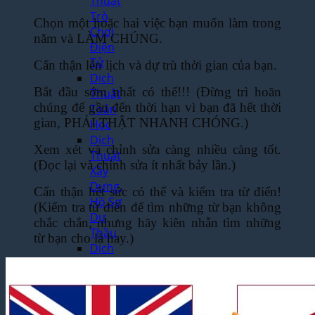
Thuật
Trò
Chọn một hoặc hai việc bạn muốn làm trong
Chơi
năm và LÀM CHÚNG.
Điện
Tử
Cẩn thận lên lịch và dự trù thời gian của bạn.
Dịch
Bắt đầu sớm nhất có thể!!! (Đừng trì hoãn
Thuật
chúng để gần đến thời hạn vì bạn đã hết thời
Toán
gian, PHẢI THẬT NHANH CHÓNG.)
Học
Dịch
Xem xét và chỉnh sửa càng nhiều càng tốt.
Thuật
(Đọc lại và chỉnh sửa ít nhất bảy lần.)
Xây
Dựng,
Cẩn thận hết sức có thể và kiểm tra từ điển!
Hồ Sơ
(Kiểm tra từ điển để tìm những từ bạn không
Dự
chắc chắn, nhưng hãy kiên nhẫn tìm những
Thầu
từ bạn cho là hay.)
Dịch
Thuật
Chuyên
Ngành
Dầu