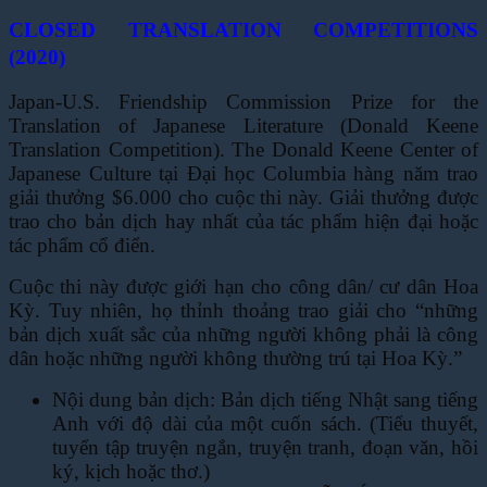
CLOSED TRANSLATION COMPETITIONS
(2020)
Japan-U.S. Friendship Commission Prize for
the
Translation of Japanese Literature
(Donald Keene
Translation Competition).
The Donald Keene Center of
Japanese Culture tại Đại học Columbia hàng năm trao
giải thưởng $6.000 cho cuộc thi này. Giải thưởng được
trao cho bản dịch hay nhất của tác phẩm hiện đại hoặc
tác phẩm cổ điển.
Cuộc thi này được giới hạn cho công dân/ cư dân Hoa
Kỳ. Tuy nhiên, họ thỉnh thoảng trao giải cho “những
bản dịch xuất sắc của những người không phải là công
dân hoặc những người không thường trú tại Hoa Kỳ.”
Nội dung bản dịch: Bản dịch tiếng Nhật sang tiếng
Anh với độ dài của một cuốn sách. (Tiểu thuyết,
tuyển tập truyện ngắn, truyện tranh, đoạn văn, hồi
ký, kịch hoặc thơ.)