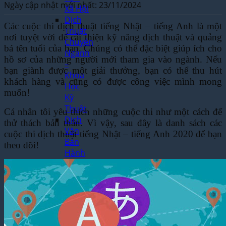
Ngày cập nhật mới nhất: 23/11/2024
Xã Hội
Dịch
Các cuộc thi dịch thuật tiếng Nhật – tiếng Anh là một
Thuật
nơi tuyệt vời để cải thiện kỹ năng dịch thuật và quảng
Chuyên
bá tên tuổi của bạn.
Chúng có thể đặc biệt giúp ích cho
Ngành
hồ sơ của những người mới tham gia vào ngành. Nếu
–
bạn giành được một giải thưởng, bạn có thể thu hút
Khoa
khách hàng và cũng có được công việc mình mong
Học
muốn!
Kỹ
Thuật
Cá nhân tôi yêu thích những cuộc thi như một cách để
Dịch
thử thách bản thân.
Vì vậy, sau đây là danh sách các
Văn
cuộc thi dịch thuật tiếng Nhật – tiếng Anh 2020 để bạn
Bản
theo dõi!
Hành
Chính
Pháp
Lý –
Pháp
Luật
Dịch