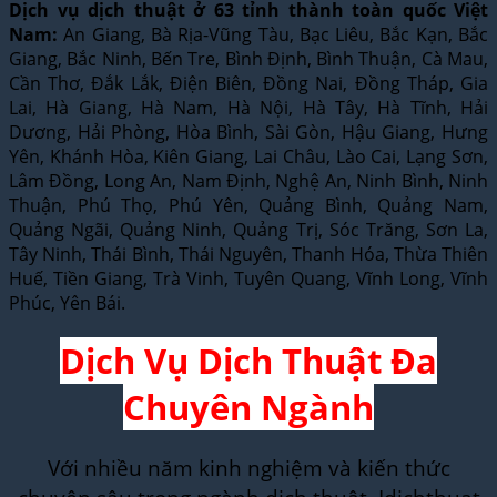
Dịch vụ dịch thuật ở 63 tỉnh thành toàn quốc Việt
Nam:
An Giang, Bà Rịa-Vũng Tàu, Bạc Liêu, Bắc Kạn, Bắc
Giang, Bắc Ninh, Bến Tre, Bình Định, Bình Thuận, Cà Mau,
Cần Thơ, Đắk Lắk, Điện Biên, Đồng Nai, Đồng Tháp, Gia
Lai, Hà Giang, Hà Nam, Hà Nội, Hà Tây, Hà Tĩnh, Hải
Dương, Hải Phòng, Hòa Bình, Sài Gòn, Hậu Giang, Hưng
Yên, Khánh Hòa, Kiên Giang, Lai Châu, Lào Cai, Lạng Sơn,
Lâm Đồng, Long An, Nam Định, Nghệ An, Ninh Bình, Ninh
Thuận, Phú Thọ, Phú Yên, Quảng Bình, Quảng Nam,
Quảng Ngãi, Quảng Ninh, Quảng Trị, Sóc Trăng, Sơn La,
Tây Ninh, Thái Bình, Thái Nguyên, Thanh Hóa, Thừa Thiên
Huế, Tiền Giang, Trà Vinh, Tuyên Quang, Vĩnh Long, Vĩnh
Phúc, Yên Bái.
Dịch Vụ Dịch Thuật Đa
Chuyên Ngành
Với nhiều năm kinh nghiệm và kiến thức